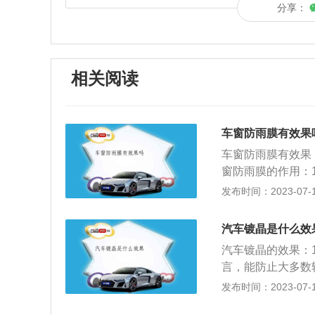
分享：
相关阅读
车窗防雨膜有效果
车窗防雨膜有效果
窗防雨膜的作用：
止雨刷刮除之雨水
发布时间：2023-07-17
车外所吹进气流不
阳，防止侧面刺眼
汽车镀晶是什么效
味，车窗只需开启
汽车镀晶的效果：
言，能防止大多数
微划痕的侵扰。当
发布时间：2023-07-17
痕，不会损伤到漆