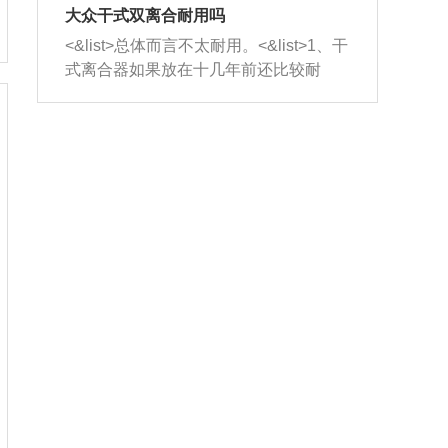
室，最后形成废气排出，就可以让三元
无法制作，需要将车辆送到修理厂或4s
造成烧机油。<&list>3、机油粘度。使用
大众干式双离合耐用吗
催化器得到清洗，排气管堵塞的情况就
店；<&list>2.车辆半轴套管防尘罩破
机油粘度过小的话，同样会有烧机油现
<&list>总体而言不太耐用。<&list>1、干
能够得到解决。
裂，破裂后会出现漏油现象，使半轴磨
象，机油粘度过小具有很好的流动性，
式离合器如果放在十几年前还比较耐
损严重，磨损的半轴容易损坏，产生异
容易窜入到气缸内，参与燃烧。<&list>
用，但是由于现在的汽车发动机动力输
响；<&list>3.稳定器的转向胶套和球头
4、机油量。机油量过多，机油压力过
出越来越高，使得干式离合器散热不足
老化，一般是使用时间过长造成的。解
大，会将部分机油压入气缸内，也会出
的缺陷也逐渐暴露出来。<&list>2、由于
决方法是更换新的质量好的转向橡胶套
现烧机油。<&list>5、机油滤清器堵塞：
干式双离合的工作环境暴露在空气中，
和球头。
会导致进气不畅，使进气压力下降，形
而离合器的散热也是通离合器罩上面的
成负压，使机油在负压的情况下吸入燃
几个小孔来进行散热。但是在行驶过程
烧室引起烧机油。<&list>6、正时齿轮或
中变速箱需要换挡，就不得不使得离合
链条磨损：正时齿轮或链条的磨损会引
器频繁工作。<&list>3、长时间的低速行
起气阀和曲轴的正时不同步。由于轮齿
驶以及过于频繁的启停，导致离合器的
或链条磨损产生的过量侧隙，使得发动
温度不断升高，而低速行驶时空气流动
机的调节无法实现：前一圈的正时和下
效率不高，无法将离合器中的热量有效
一圈可能就不一样。当气阀和活塞的运
的带走，导致离合器内部的温度不断升
动不同步时，会造成过大的机油消耗。
高，加速离合器的磨损。
解决方法：更换正时齿轮或链条。<&list
>7、内垫圈、进风口破裂：新的发动机
设计中，经常采用各种由金属和其他材