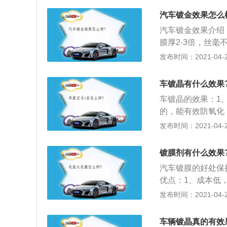
来，从而起到防氧
三只眼”，下雨车
汽车镀金效果怎么
廓，无法清晰判断
汽车镀金效果介绍
膜厚2-3倍，丝
化钛则是防晒霜的
发布时间：2021-04-28
层；3、记忆性分
致的龟裂和脱落，
车镀晶有什么效果
作用；4、高硬度
车镀晶的效果：1
的硬度，对行车中
的，能有效防氧化
可以抗紫外线，抗高
发布时间：2021-04-28
宽，不会产生龟裂
的硬度而言，能防
镀膜剂有什么效果
免受日常轻微划痕
汽车镀膜的好处保
优点：1、成本低
来看，镀膜产品是
发布时间：2021-04-27
养如洗车等都会减
汽车漆有很强的保
车辆镀晶真的有效