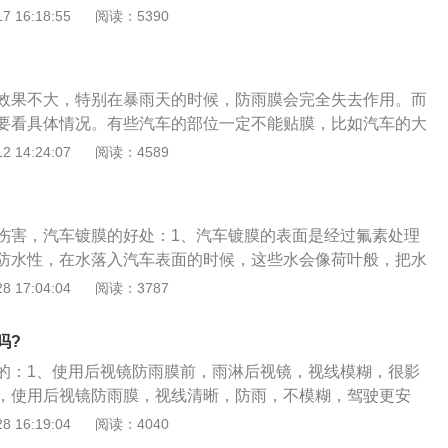
、装饰汽车；3、标志汽车的种类；4、提高汽车的舒适性和密
 16:18:55
阅读：5390
生的噪声。车漆保养的办法：1、定时洗车；2、打蜡起到防氧
高车漆表面亮度，将车漆与灰尘和有害气体隔离；3、镀晶在
和光洁度的高分子膜，在车辆表面固化，车漆可以受到高分子
效果不大，特别在暴雨天的时候，防雨膜会完全失去作用。而
釉打入车漆的内部，形成网状保护膜，增强车漆的强度。
要看具体情况。有些汽车的部位一定不能贴膜，比如汽车的大
上一旦贴了一层膜，就会对汽车的灯光造成一定的影响，尤其
 14:24:07
阅读：4589
车主想通过贴膜的方式保护汽车大灯，这种方式其实是不被允
用劣质膜，会很大程度影响大灯的照明效果，这是因为劣质膜
光率下降，而且会导致汽车大灯的光照发散，从而影响行车安
伤害，汽车镀膜的好处：1、汽车镀膜的表面是经过氟素处理
许贴膜，一旦贴膜，会使后面跟车距离远的车主看不清楚汽车
防水性，在水落入汽车表面的时候，这些水会像荷叶般，把水
行车的安全性。
防止形成水垢，对车漆造成污染；2、汽车镀膜是由玻璃晶体
 17:04:04
阅读：3787
炎炎夏日，起到很好的将阳光以及辐射反射出去的作用，从而
止高温对车漆的损害；3、在前面讲汽车镀膜是什么的时候，
吗?
机镀膜组成的，无机镀膜可以大程度的提高车身的强度，进而
的：1、使用后视镜防雨膜前，雨淋后视镜，视线模糊，很影
人为或者沙粒对车身造成的刮痕；4、汽车镀膜不仅不会被氧
，使用后视镜防雨膜，视线清晰，防雨，不模糊，驾驶更安
、飞虫对车漆的腐蚀，从而防止褪色和损伤，可见其防腐性能
雨膜缺点是在下大暴雨的时候就没什么作用了，不过还是有必
 16:19:04
阅读：4040
膜可以防止漆面老化和氧化，它可以将车漆和空气完全隔绝起
果还是有的。推荐露清汽车功能薄膜；3、后视镜是司机的“第