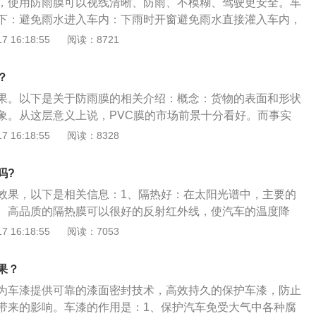
，使用防雨膜可以视线清晰、防雨、不模糊、驾驶更安全。车
下：避免雨水进入车内：下雨时开窗避免雨水直接灌入车内，
水吹入车内。提高驾驶员安全保障：想透透气时车窗摇下时，
 16:18:55
阅读：8721
会直接吹拂脸部而影响驾驶和乘客。防止强光刺眼：可遮阳，
影响开车视线。处理异味：对于车内异味例如烟味、酒味，车
？
异味就可被吸出车外，比任何空调系统都有效。
果。以下是关于防雨膜的相关介绍：概念：货物的表面和形状
象。从这层意义上说，PVC膜的市场前景十分看好。而事实
展，PVC也正以其良好的性能、简单的工艺以及其他诸多优点
 16:18:55
阅读：8328
欢心，已被越来越多的人接受和认可，在欧美国家PVC是建筑
人们的日常生活中随处可见。结构：PVC,全名为Polyvinylc
吗?
成份为聚氯乙烯，另外加入其他成分来增强其耐热性，韧性，延展性
效果，以下是相关信息：1、隔热好：在太阳光谱中，主要的
最上层是漆，中间的主要成分是聚氯乙烯，最下层是背涂粘合
。高品质的隔热膜可以很好的反射红外线，使汽车的温度降
深受喜爱、颇为流行并且也被广泛应用的一种合成材料。
轻空调的负担，节省燃油。2、阻挡紫外线的能力强：紫外线
 16:18:55
阅读：7053
肤，而且会增加车内装饰件的老化速度。优质车用膜具有足够
。3、防爆性好：这也是汽车膜另一个名称的来源。当有贴隔
果？
，碎片也会粘在车膜上，不会飞出来伤人。
为车漆提供可靠的漆面密封技术，高效持久的保护车漆，防止
带来的影响。车漆的作用是：1、保护汽车免受大气中各种腐