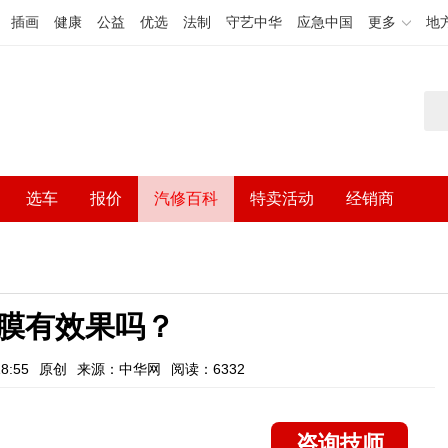
插画
健康
公益
优选
法制
守艺中华
应急中国
更多
地
选车
报价
汽修百科
特卖活动
经销商
膜有效果吗？
8:55
原创
来源：中华网
阅读：6332
咨询技师