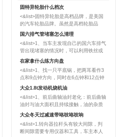
固特异轮胎什么档次
<&list>固特异轮胎是高档品牌，是美国
的汽车轮胎品牌。虽然是高档轮胎品
牌，但是中高低端的轮胎都有生产，这
国六排气管堵塞怎么清理
也是为了更好的开拓市场。
<&list>1、当车主发现自己的国六车排气
管出现堵塞的情况时，可以利用铁丝或
者是细棍，直接将杂物给取出来，如果
在家拿什么练方向盘
堵塞情况比较严重，也可以采取应急措
<&list>1、找一只平底锅，把两耳看作3
施。 <&list>2、直接利用木棍将所有的
点和9点钟方向，同时在6点钟和12点钟
杂物推到排气管里面的位置处，然后将
方向做一个标记。 <&list>2、双手握住
三元催化器拆解开，就可以将堵塞的东
大众1.8t发动机烧机油
平底锅两耳，然后往左打半圈、一圈、
西取出来。但如果是因为积碳过多引起
<&list>1、前后曲轴油封老化：前后曲轴
一圈半的练习，往右同样也要打相同的
的堵塞，就需要将三元催化器泡在草酸
油封与油大面积且持续接触，油的杂质
圈数。 <&list>3、最后强调要反复练
中进行清洗。 <&list>3、也可以利用清
和发动机内持续温度变化使其密封效果
习，这样就可以形成肌肉记忆，在真实
大众冬天过减速带咯吱咯吱响
洗剂对堵塞的情况得到解决，将清洗剂
逐渐减弱，导致渗油或漏油。<&list>2、
驾驶车辆时，不需要记忆也能打好方
放在燃油箱中，与燃油混合后，车辆启
<&list>1.转向器拉杆头有较大间隙，判
活塞间隙过大：积碳会使活塞环与缸体
向。
动时，就可以和汽油一起进入到燃烧
断间隙需要专用仪器和工具，车主本人
的间隙扩大，导致机油流入燃烧室中，