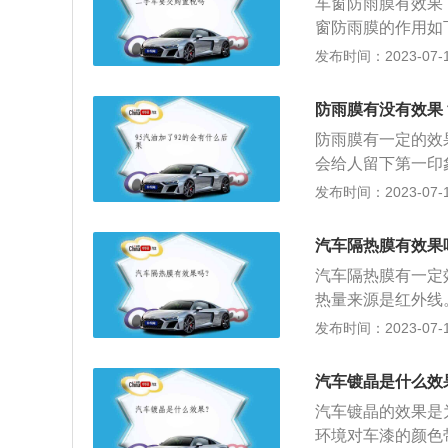
车窗防雨膜有效果
窗防雨膜的作用如
防止雨刷刮除之雨
发布时间：2023-07-17
车外所吹进气流不
防止侧面刺眼强光
防雨膜有没有效果
窗只需开启些许，
防雨膜有一定的效
会给人留下第一印
上，随着时代的发
发布时间：2023-07-17
渐渐赢得了人们的
行业的宠儿，PVC在
汽车隔热膜有效果
hlorid，主要
汽车隔热膜有一定
等。这种表面膜的
热量来源是红外线
剂。是当今世界上
低，同时也可以减
发布时间：2023-07-17
不仅会伤害人的皮
的紫外线隔离能力
汽车镀晶是什么效
热膜的玻璃破碎时
汽车镀晶的效果是
环境对车漆的颜色