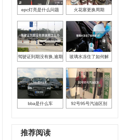
epc灯亮是什么问题
火花塞更换周期
驾驶证到期没有换,逾期
玻璃水冻住了如何解
怎么办??
决？
bba是什么车
92号95号汽油区别
推荐阅读