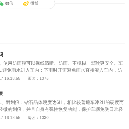
微信
微博
吗
，使用防雨膜可以视线清晰、防雨、不模糊、驾驶更安全。车
1.避免雨水进入车内：下雨时开窗避免雨水直接灌入车内，防
吹入车内。2.提高驾驶员安全保障：想透透气时车窗摇下时，
 16:18:55
阅读：1075
会直接吹拂脸部而影响驾驶和乘客。3.防止强光刺眼：可遮
强光影响开车视线。4.处理异味：对于车内异味例如烟味、酒
果
些许，异味就可被吸出车外，比任何空调系统都有效。
1、耐划痕：钻石晶体硬度达6H，相比较普通车漆2H的硬度而
轻微的划痕，并且自身有弹性恢复功能，保护车辆免受日常轻
外力超出晶体弹性保护范围时，一般也只是在晶体上留下划
 16:18:55
阅读：1030
面。2、耐腐蚀：钻石晶体超细的纳米晶体层将漆面与外界隔