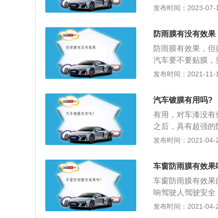
蚀介质的侵蚀；2
发布时间：2023-07-17
封性，防止振动产
化、隔离静电、提
防雨膜有没有效果
汽车表面涂上硬度
防雨膜有效果，但
膜的保护；4、封
汽车要不要贴膜，
灯上。汽车的大灯
发布时间：2021-11-12
是改色膜。一些新
许的。而且一旦使
汽车镀膜有用吗?
不仅会使大灯的透
有用，对车漆没有
全。尾灯同样不允
之后，具有超强的
的尾灯，同样影响
缩成粒粒的水珠，
发布时间：2021-04-28
制作而成，可以在
做到了耐高温，防
车窗防雨膜有效果
提到过它是由非有
车窗防雨膜有效果
可以大程度的减少
响驾驶人驾驶安全
化，还能抵抗酸雨
全；2、后视镜防
发布时间：2021-04-28
极高；5、汽车镀
要安装的，防雨效