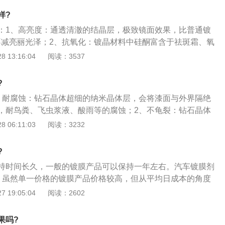
化、防掉色、防脱漆的作用。
外后视镜和侧窗挂满了雨滴，对身后的情况只能看到一个大致轮
样?
后方情况，安全隐患较大。
：1、高亮度：通透清澈的结晶层，极致镜面效果，比普通镀
毫不减亮丽光泽；2、抗氧化：镀晶材料中硅酮富含于祛斑霜、氧
主要成分，二者性质极稳定，在车漆表面形成长达三年的保护
 13:16:04
阅读：3537
子：严密贴合漆面的高韧度弹性结晶层，完美解决热胀冷缩导
独特的记忆性分子结构，对镀晶表面的细微划痕有一定的修复
?
：完美结晶的无机镀晶层在拥有高韧性的同时本身也有高达7H
、耐腐蚀：钻石晶体超细的纳米晶体层，会将漆面与外界隔绝
的沙尘冲击可以起到很好的保护
，耐鸟粪、飞虫浆液、酸雨等的腐蚀；2、不龟裂：钻石晶体
温、严寒，耐温范围达-50℃到300℃，适应温度变化范围
 06:11:03
阅读：3232
、脱落；3、耐划痕：钻石晶体硬度达6H，相比较普通车漆2H
止大多数轻微的划痕，并且自身具有弹性恢复功能，保护车辆
?
的侵扰，使漆面划痕较一般镀膜减少70%以上。
持时间长久，一般的镀膜产品可以保持一年左右。汽车镀膜剂
，虽然单一价格的镀膜产品价格较高，但从平均日成本的角度
打蜡、上釉等汽车美容用品的最低，使用镀膜产品后，日常保
 19:05:04
阅读：2602
少，不仅节省时间，而且还降低了维护成本；2、硬度高，对
护作用，镀膜产品附着在高硬度的涂料上，能起到有效的汽车
果吗?