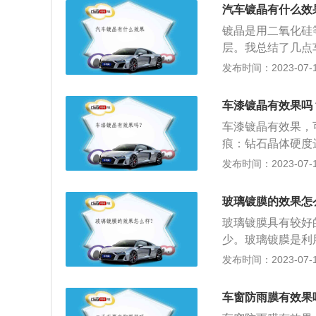
绝，能有效防氧化
汽车镀晶有什么效
抗紫外线，抗高温
镀晶是用二氧化硅
不会产生龟裂、脱
层。我总结了几点
见的细小毛孔，使
高，镀晶之后，可
发布时间：2023-07-17
仅使用清水（不加
的亮度提升30%
粘有油污或虫尸，
线、酸雨、油污等
量50%以上，同
车漆镀晶有效果吗
洁，镀晶可以使漆
含抗静电剂，使漆
车漆镀晶有效果，
不易吸附粉尘。
钻石相类似的晶体
痕：钻石晶体硬度
度达95%以上（
划痕；并且自身有
发布时间：2023-07-17
水珠相斥，有超强
痕较一般镀膜减少
定，使用可长达3
隔绝，能有效防氧
玻璃镀膜的效果怎
护技术，不仅可减
外线，抗高温、严寒
玻璃镀膜具有较好
宽，不会产生龟裂
少。玻璃镀膜是利
洗保养；各种灰尘
层，而且能牢牢贴
发布时间：2023-07-17
亮。
不规则水膜，同时
掉。在高速度行驶
车窗防雨膜有效果