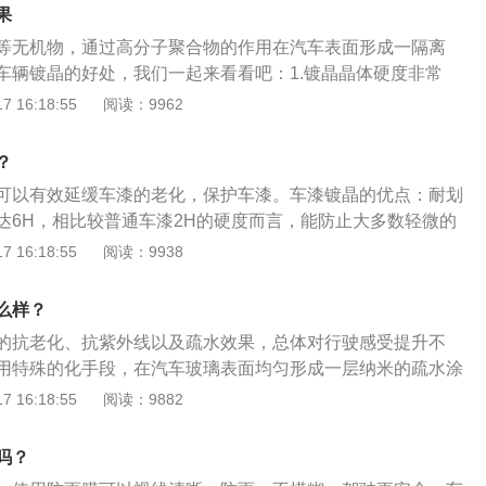
，耐鸟粪、飞虫浆液、酸雨等的腐蚀。3、不龟裂：钻石晶体
果
、严寒，耐温范围达-50—300摄氏度，适应温度变化范围宽，
等无机物，通过高分子聚合物的作用在汽车表面形成一隔离
落。4、易清洗：钻石晶体强大的纤维网会填补车身漆面看不
车辆镀晶的好处，我们一起来看看吧：1.镀晶晶体硬度非常
漆面达到镜面状态，使车身易清洗保养，各种灰尘和各类污物
以有效地防止车漆划伤；2.提升了车辆的光泽度，可以使车辆
 16:18:55
阅读：9962
任何洗涤剂）冲洗，车体表面就可恢复和保持晶莹透亮，即使
左右，更加漂亮明亮；3.具有荷叶效应并且耐腐蚀、可以防紫外
只需将湿毛巾直接擦试物体表面就可轻松去除，同时节省洗车
等的侵蚀，不氧化、不褪色，还可以抗高温；4.使车辆易清
时具有超强的疏水自洁功能。5、抗静电：汽车镀晶的钻石晶体
？
面达到镜面状态，更好清洗；5.晶体含有抗静电剂，使得漆面
面不易吸附粉尘，拒绝交通膜。6、更光亮：钻石晶体具有与
可以有效延缓车漆的老化，保护车漆。车漆镀晶的优点：耐划
结构，增加光的折射，使车面亮度更高，漆面晶莹绚丽，光亮
达6H，相比较普通车漆2H的硬度而言，能防止大多数轻微的
新车只有70%左右）。7、拨水强：钻石晶体的低表面能张力与
弹性恢复功能，保护汽车免受日常轻微划痕的侵扰，使漆面划
 16:18:55
阅读：9938
的拨水性，不沾水。时效长：钻石晶体寿命长，性能持久稳
70%以上。耐腐蚀：钻石晶体超细的纳米晶体层将漆面与外界
年，而一般镀膜最长一年。8、超保值：钻石晶体先进的漆面保
化，耐鸟粪、飞虫浆液、酸雨等腐蚀。不龟裂：钻石晶体抗紫
么样？
少洗车、打蜡费用，并且使原车漆得到更好保护。
，耐温范围达-50摄氏度—300摄氏度，适应温度变化范围
的抗老化、抗紫外线以及疏水效果，总体对行驶感受提升不
、脱落。易清洗：钻石晶体使漆面达到镜面状态，让车身易清
用特殊的化手段，在汽车玻璃表面均匀形成一层纳米的疏水涂
和各类污物仅使用清水冲洗，车体表面就可恢复和保持晶莹透
合覆盖。这层膜具有超强的滑水性，使水滴不形成烦人视线的
 16:18:55
阅读：9882
，可以使落在玻璃表面的灰尘、油污点、虫胶等很容易被清洗
时，水滴被气流迅速吹散，极大提高驾车安全。
吗？