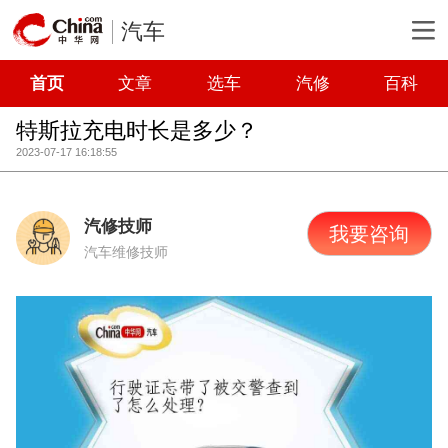
汽车
首页
文章
选车
汽修
百科
特斯拉充电时长是多少？
2023-07-17 16:18:55
汽修技师
我要咨询
汽车维修技师