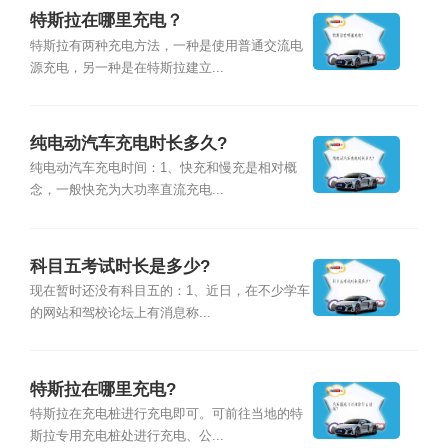
特斯拉在哪里充电？
特斯拉有两种充电方法，一种是使用普通交流电
源充电，另一种是在特斯拉建立...
纯电动汽车充电时长多久?
纯电动汽车充电时间：1、快充和慢充是相对概
念，一般快充为大功率直流充电...
科目五考试时长是多少?
现在暂时还没有科目五的：1、近日，在不少学车
的网站和驾校论坛上有消息称...
特斯拉在哪里充电?
特斯拉在充电桩进行充电即可。可前往当地的特
斯拉专用充电桩处进行充电、公...