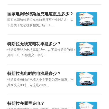
国家电网给特斯拉充电速度是多少？
国家电网给特斯拉充电速度是两个小时左右。以
下是关于发动机的相关介绍：1...
特斯拉无线充电功率是多少？
特斯拉无线充电功率是15w。以下是特斯拉的相关
介绍：1、车标含义：字母...
特斯拉充电时的电流是多少？
特斯拉充电时的电流大小主要分为两种情况。当
其为慢充桩时，电流是220V...
特斯拉在哪里充电？