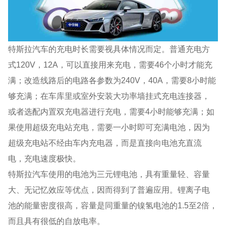
特斯拉汽车的充电时长需要视具体情况而定。普通充电方
式120V，12A，可以直接用来充电，需要46个小时才能充
满；改造线路后的电路各参数为240V，40A，需要8小时能
够充满；在车库里或室外安装大功率墙挂式充电连接器，
或者选配内置双充电器进行充电，需要4小时能够充满；如
果使用超级充电站充电，需要一小时即可充满电池，因为
超级充电站不经由车内充电器，而是直接向电池充直流
电，充电速度极快。
特斯拉汽车使用的电池为三元锂电池，具有重量轻、容量
大、无记忆效应等优点，因而得到了普遍应用。锂离子电
池的能量密度很高，容量是同重量的镍氢电池的1.5至2倍，
而且具有很低的自放电率。