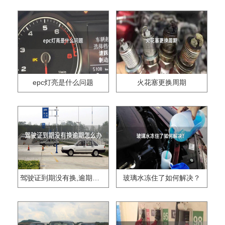
epc灯亮是什么问题
火花塞更换周期
驾驶证到期没有换,逾期怎么办??
玻璃水冻住了如何解决？