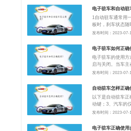
手刹按钮的系统。
用：电子驻车制动
电子方向助力到复
电子驻车和自动驻
当于发动机有三档
的部分，也逐渐向
1自动驻车通常用
持在最优化的燃油
分已经越来越少了
板时，刹车状态随
掌"。概述：电子驻车制
的技术，通过刹车
发布时间：2023-07-17
过内置在其电脑中
由于重力而产生的
电子驻车如何正确
辆能停在斜坡上。
的大小来测算需要
电子驻车的使用方
动机牵引力的大小
启与关闭。当车主
牵引力足够克服下
PB:Electric
发布时间：2023-07-17
系统可以保证车辆
功能整合在一起，
果车辆经过强制动
相关介绍：1.电
自动驻车怎样正确
机会自动启动，驱
蹄进行制动。另一
以下是自动驻车正
果。其实说白了，
制停车制动，从电子
动键；3、汽车的仪
手刹按钮.比传统
2.目前市面上的
启自动驻车模式即
发布时间：2023-07-17
统的拉杆手刹变成
刹开启，再按下一
下autohold
是电子驻车制动系统。电
关，往上拨开启手
闭状态；2、主驾
过程中的临时性制
电子驻车正确使用