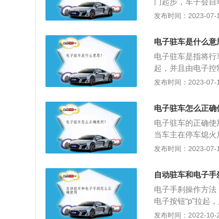
门起步，车子会自
同小异，都是通过
刹。电子驻车制动
发布时间：2023-07-17
状况下进行启动，
能整合在一起，并
刹功能也会立即关
电子驻车制动技术
电子驻车是什么意
外提供更强的制动
动机组件替代了传
能。迈腾：而当关
电子驻车是指将行
者操作电子驻车制
生效，这样对于自
起，并且由电子控
中的电动机动作，
在手动挡车型上也
驻车制动，驻车方
发布时间：2023-07-17
起步的帮助这一基
代替传统的机械式
在大众和奥迪系列
用。电子驻车的工
电子驻车怎么正确
LD自动驻车功能
通过电机卡紧刹车
电子驻车的正确使
步时，油门踩下去
当车主在停车熄火
来说还是利大于弊
似机械手刹的起步
发布时间：2023-07-17
是坏事就好。优缺
态。电子驻车就是
刹，踩油门起步时
理与机械式手刹相
去了一大堆传统手
自动驻车和电子手
动，以电子按钮的
上不一定有优势，
电子手刹操作方法
处；整个电子手刹
电子按钮“p”拉
技术普及到更低一
相同。自动驻车操
发布时间：2022-10-26