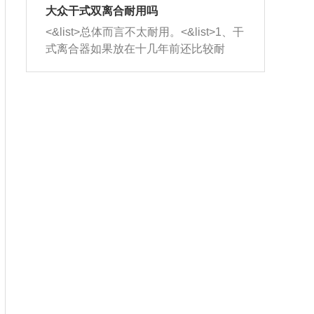
室，最后形成废气排出，就可以让三元
无法制作，需要将车辆送到修理厂或4s
造成烧机油。<&list>3、机油粘度。使用
大众干式双离合耐用吗
催化器得到清洗，排气管堵塞的情况就
店；<&list>2.车辆半轴套管防尘罩破
机油粘度过小的话，同样会有烧机油现
<&list>总体而言不太耐用。<&list>1、干
能够得到解决。
裂，破裂后会出现漏油现象，使半轴磨
象，机油粘度过小具有很好的流动性，
式离合器如果放在十几年前还比较耐
损严重，磨损的半轴容易损坏，产生异
容易窜入到气缸内，参与燃烧。<&list>
用，但是由于现在的汽车发动机动力输
响；<&list>3.稳定器的转向胶套和球头
4、机油量。机油量过多，机油压力过
出越来越高，使得干式离合器散热不足
老化，一般是使用时间过长造成的。解
大，会将部分机油压入气缸内，也会出
的缺陷也逐渐暴露出来。<&list>2、由于
决方法是更换新的质量好的转向橡胶套
现烧机油。<&list>5、机油滤清器堵塞：
干式双离合的工作环境暴露在空气中，
和球头。
会导致进气不畅，使进气压力下降，形
而离合器的散热也是通离合器罩上面的
成负压，使机油在负压的情况下吸入燃
几个小孔来进行散热。但是在行驶过程
烧室引起烧机油。<&list>6、正时齿轮或
中变速箱需要换挡，就不得不使得离合
链条磨损：正时齿轮或链条的磨损会引
器频繁工作。<&list>3、长时间的低速行
起气阀和曲轴的正时不同步。由于轮齿
驶以及过于频繁的启停，导致离合器的
或链条磨损产生的过量侧隙，使得发动
温度不断升高，而低速行驶时空气流动
机的调节无法实现：前一圈的正时和下
效率不高，无法将离合器中的热量有效
一圈可能就不一样。当气阀和活塞的运
的带走，导致离合器内部的温度不断升
动不同步时，会造成过大的机油消耗。
高，加速离合器的磨损。
解决方法：更换正时齿轮或链条。<&list
>7、内垫圈、进风口破裂：新的发动机
设计中，经常采用各种由金属和其他材