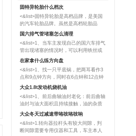
固特异轮胎什么档次
<&list>固特异轮胎是高档品牌，是美国
的汽车轮胎品牌。虽然是高档轮胎品
牌，但是中高低端的轮胎都有生产，这
国六排气管堵塞怎么清理
也是为了更好的开拓市场。
<&list>1、当车主发现自己的国六车排气
管出现堵塞的情况时，可以利用铁丝或
者是细棍，直接将杂物给取出来，如果
在家拿什么练方向盘
堵塞情况比较严重，也可以采取应急措
<&list>1、找一只平底锅，把两耳看作3
施。 <&list>2、直接利用木棍将所有的
点和9点钟方向，同时在6点钟和12点钟
杂物推到排气管里面的位置处，然后将
方向做一个标记。 <&list>2、双手握住
三元催化器拆解开，就可以将堵塞的东
大众1.8t发动机烧机油
平底锅两耳，然后往左打半圈、一圈、
西取出来。但如果是因为积碳过多引起
<&list>1、前后曲轴油封老化：前后曲轴
一圈半的练习，往右同样也要打相同的
的堵塞，就需要将三元催化器泡在草酸
油封与油大面积且持续接触，油的杂质
圈数。 <&list>3、最后强调要反复练
中进行清洗。 <&list>3、也可以利用清
和发动机内持续温度变化使其密封效果
习，这样就可以形成肌肉记忆，在真实
大众冬天过减速带咯吱咯吱响
洗剂对堵塞的情况得到解决，将清洗剂
逐渐减弱，导致渗油或漏油。<&list>2、
驾驶车辆时，不需要记忆也能打好方
放在燃油箱中，与燃油混合后，车辆启
<&list>1.转向器拉杆头有较大间隙，判
活塞间隙过大：积碳会使活塞环与缸体
向。
动时，就可以和汽油一起进入到燃烧
断间隙需要专用仪器和工具，车主本人
的间隙扩大，导致机油流入燃烧室中，