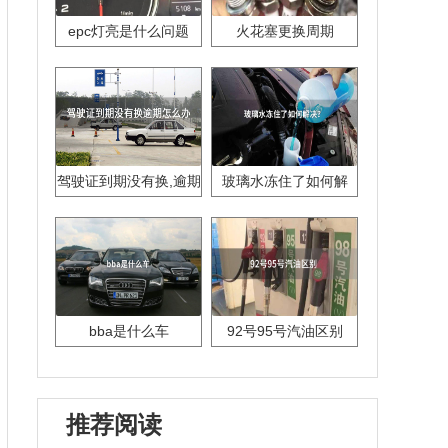
epc灯亮是什么问题
火花塞更换周期
驾驶证到期没有换,逾期
玻璃水冻住了如何解
怎么办??
决？
bba是什么车
92号95号汽油区别
推荐阅读