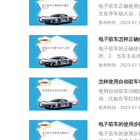
式实现停车制动的
电子驻车正确使用
作原理与机械式手
主在停车熄火后，
车制动，只不过控
停车制动的技术，
发布时间：2023-07-17
电子手刹从基本的驻
的摩擦力来达到控
驻车功能技术的运
电子驻车制动系统
电子驻车怎样正确
动电子驻车制动的
合在一起，并且由
溜后。优势：传统
电子驻车的正确使
熟练的油门、离合
闭。2、当车主在
器由控制器给出准
可以按照类似机械
发布时间：2023-07-17
器，离合器捏合速
车的刹车状态。4
大于行驶阻力时自
技术，其工作原理
怎样使用自动驻车
行驶的塞塞停停，
达到控制停车制动
使用自动驻车功能
能。聪明的AUT
动，比如在等红绿
动四轮制动，即使
时可以不需要踩下
发布时间：2023-07-17
处于静止状态。当
后系统自动解除。
对于那些经常在城
抬；2、放松离合
痹大意造成的一些
电子驻车的使用步
发动机大部分时间
能的车型：新君威
电子驻车的使用步
火前应先松油门踏
车型，如大众的迈