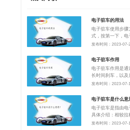
电子驻车的用法
电子驻车使用步骤
式，按第一下，电
键，启动开关置于
发布时间：2023-07-20
电子驻车制动系统
组合仪表上的驻车
电子驻车作用
车后长期制动功能
电子驻车作用是通
原理与机械手刹相
长时间刹车，以及
行，即车辆不会溜
发布时间：2023-07-17
性制动功能整合在
能有5点：1、通
电子驻车是什么意
不踩踏板刹车，通
电子驻车是指由电
拔钥匙熄火时，自
具体介绍：相较拉
开车时，踩油门、
索，取代传统拉杆
发布时间：2023-07-17
作制动踏板，即可
者的力度而改变制