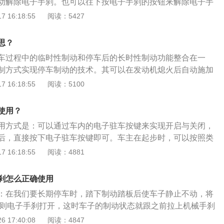
动解除电子手刹。也可以往下按电子手刹的按钮来解除电子手
一个按键来启动\关闭手刹功能。启动电子手刹可以在车辆任何
系统是指将行车过程中的临时性制动和停车后的长时性制动功
 16:18:55
阅读：5427
即使在行进过程中误按，由于油门还处在工作位置所以电子手
且由电子控制方式实现停车制动的技术。目前在汽车上应用的
闭；如果在紧急刹车过程中按下，大部分电子手刹系统都会额
主要是卡钳集成式电子驻车制动系统，该系统用电子按钮、电
思？
力来辅助，部分车型更具有电子制动力分布以及限速制停的功
统的驻车制动手柄、机械杠杆和拉线等控制件。驻车时当驾驶
闭电子手刹时则全部车型均需要在踏下刹车踏板的状态下才能
车过程中的临时性制动和停车后的长时性制动功能整合在一
动系统电子按钮后，电子控制单元将控制集成在左右制动卡钳
动挡车型来说就能避免在塞车蠕动时由于大意造成的事故。但
制方式实现停车制动的技术。其可以在发动机熄火后自动施加
并带动制动卡钳活塞移动产生机械夹紧力从而完成驻车。
同样加入这样的限制似乎就有的多余了，浪费了手刹对于斜坡
便，可防止意外的事故。电子驻车用更先进的电子控制技术来
 16:18:55
阅读：5100
本功能。例如在迈腾1.8T手动挡上就发现了这一鸡肋。奥迪：
手刹，避免驻车忘记拉手刹，可在紧急状态下作为行车制动
的自动挡车型里，电子手刹系统也加入了上文所说的AUTOHO
作原理：一种是通过拉索拉紧后轮刹车蹄进行制动，另一种是
使用？
。这个功能可能在刚开始用的时候会要有一段适应期，特别是起
片产生来达到控制停车制动。
用方式是：可以通过车内的电子驻车按键来实现开启与关闭，
而刹车又未能及时松开的尴尬时间就特别需要适应。不过总的
后，直接按下电子驻车按键即可。车主在起步时，可以按照类
，解放了的右脚和右手就可以在塞车时做很多事情……反正不
操作，在踩下刹车踏板后按电子驻车按键，解除汽车的刹车状
 16:18:55
阅读：4881
点：优点：相比于机械手刹，起步时可不用手动关闭电子手
电子手刹，指由电子控制方式实现停车制动的技术，其工作原
电子手刹会自动关闭。对于车厂来说，电子手刹的出现可以省
同，均是通过刹车盘与刹车片产生的摩擦力来达到控制停车制
刹的零部件。虽然传统手刹零部件与电子手刹总成相比，价格
刹怎么正确使用
控制方式代替了机械式手刹拉杆。
但省下的空间(通常都是省下前排中间的位置)可以有更大的用
：在我们要长期停车时，踏下制动踏板后使车子静止不动，将
工作模块可以应用在大部分车型上，从而降低生产成本将这个
起，则电子手刹打开，这时车子的制动状态就跟之前拉上机械手刹
级的车型上。对于驾驶者来说，电子手刹的出现特别是AUTO
作方法：碰到红绿灯等必须短停的状况，启动自动驻车功能
 17:40:08
阅读：4847