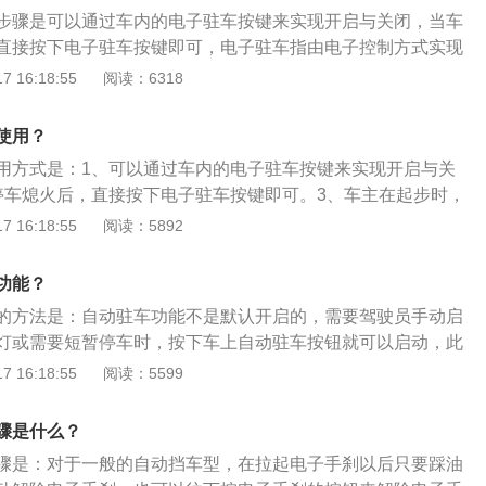
技术。电子手刹是由电子控制方式实现停车制动的技术。其工
步骤是可以通过车内的电子驻车按键来实现开启与关闭，当车
刹相同，均是通过刹车盘与刹车片产生的摩擦力来达到控制停
直接按下电子驻车按键即可，电子驻车指由电子控制方式实现
制方式从之前的机械式手刹拉杆变成了电子按钮。电子手刹：
其工作原理与机械式手刹相同，均是通过刹车盘与刹车片产生
 16:18:55
阅读：6318
车功能延伸到自动驻车功能AUTOHOLD。AUTOHOLD自动
制停车制动，以电子按钮的控制方式代替了机械式手刹拉杆。
用，使得驾驶者在车辆停下时不需要长时间刹车。以及启动自
是指将行车过程中的临时性制动和停车后的长时性制动功能整
使用？
情况下，能够避免车辆不必要的滑行，简单的说就是车辆不会
电子控制方式实现停车制动的技术。
的手刹在斜坡起步时需要依靠驾驶者通过手动释放手制动或者
用方式是：1、可以通过车内的电子驻车按键来实现开启与关
配合来舒畅起步。而AUTOHOLD自动驻车功能通过坡度传感
停车熄火后，直接按下电子驻车按键即可。3、车主在起步时，
确的驻车力，在起动时，驻车控制单元通过离合器距离传感
手刹的起步操作，在踩下刹车踏板后按电子驻车按键，解除汽
 16:18:55
阅读：5892
度传感器，油门踏板传感器等提供的信息通过计算，当驱动力
、电子驻车就是电子手刹，指由电子控制方式实现停车制动的
动释放驻车制动，从而使汽车能够平稳起步。就算平时在市区
与机械式手刹相同，均是通过刹车盘与刹车片产生的摩擦力来
功能？
只要你启用AUTOHOLD功能，便会启动相应的自动驻车功
，以电子按钮的控制方式代替了机械式手刹拉杆。
的方法是：自动驻车功能不是默认开启的，需要驾驶员手动启
OHOLD自动驻车功能可使车辆在等红灯或上下坡停车时自动启
灯或需要短暂停车时，按下车上自动驻车按钮就可以启动，此
在D挡或是N挡，你也无需一直脚踩刹车或使用手刹，车子始终
制动踏板或拉手刹，系统会自动制动住车辆，当踩下油门踏板
 16:18:55
阅读：5599
需要解除静止状态，也只需轻点油门即可解除制动。这一配置
踩油门的注意事项是：1、踏放油门踏板时要柔和做到轻踏缓
市里走走停停的车主来说确实实用，同时也减少了大家由于麻
器要与踩油门密切配合、动作敏捷；3、选择的挡位要适当，使
不必要的事故。手刹车型：市面上常见的几款拥有电子手刹功
骤是什么？
运行在中等转速和较大节气门以节省燃料；4、汽车行驶、熄
：市面上常见的拥有电子手刹功能的车型也是大家常见的几款
骤是：对于一般的自动挡车型，在拉起电子手刹以后只要踩油
板不能猛轰空油门。
腾、奥迪A4、A6以及新君威等等。电子手刹的使用方法也是大