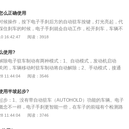
可以减低了右脚和右手在塞车时的负担；杜绝了由于力量不够拉
停稳后自行将车轮刹停，以避免溜车。电子手刹解除方式：另
一些娇小的女士)而造成的不便。最重要的一点可能不少网友都
除电子手刹功能时，只需踏下刹车踏板，再将按钮往下按就可
怎么正确使用
只会锁紧后轮，除需甩尾外笔者真想不到在行驶中有拉手刹的
还能够将档位放进D档，给油，此刻系统也会制动解除。自动
中如果需要紧急制动，按下手刹按钮，电子手刹会根据车速选
时候操作，按下电子手刹后方的自动驻车按键，灯光亮起，代
当驾驶人员踏下油门踏板、拔除安全带卡扣或打开车门时都会
证行驶的安全性，这样就更加提高了主动的安全性能。不过能
踩住刹车的时候，电子手刹就会自动工作，松开刹车，车辆不
功能。因此在车子制动期内必须下车或解开安全带一定要档位
有这个反应的相信已经是驾驶达人了。缺点：更多的会是个人
非常的安全。车辆的手刹车已经从机械式慢慢的转变为电子
 16:42:47
阅读：3918
子手刹功能。
了手刹，再无法自主控制车尾动态；又买不起大马力后驱车，
驻车是在车辆起步时不需要手动关闭电子手刹，当驾驶人员踩
的权利也被剥脱了，还是请司机开车算了吧。还有就是电池失
电子手刹会自动的关闭。相对比传统的手刹车，电子手刹自动
么使用?
能也会同样出问题，全车零件电子化带来的方便可能就在一个
全，不会因为驾驶者的力度而改变车辆的刹车效果。
解除电子驻车制动有两种模式：1、自动模式，发动机启动
很大的麻烦。（数据来源于快懂百科）
关闭，车辆移动时驻车制动将自动解除；2、手动模式，接通
运转时，踩下制动踏板，先向后拉紧手柄，同时按住手柄末端
 11:44:04
阅读：3546
柄向下推送到底，即可手动解除驻车制动；3、电子驻车是指
时性制动和停车后的长时性制动功能整合在一起，并且由电子
使用半坡起步?
制动的技术。
起步：1、没有带自动驻车（AUTOHOLD）功能的车辆。电子
概念不一样，电子手刹更智能一些，在车子的前端有个检测路
当检测到车辆停在坡道上时，会触发一个隐藏功能上坡辅助
 11:44:04
阅读：3746
ssistControl）；2、当你放下电子手刹后，系统将会延迟3秒释放，这
也不会溜车，然后你直接按照驾校教练教的起步方式就可以