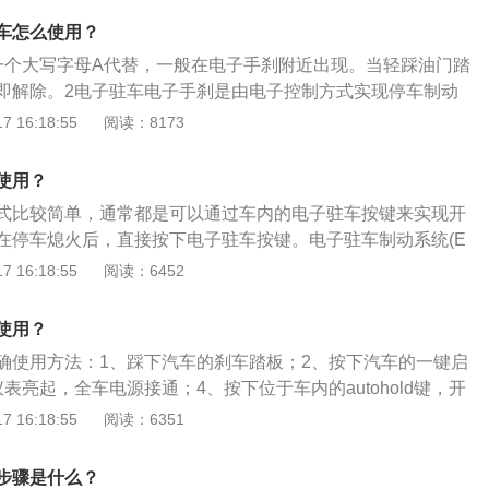
现代汽车对于机械控制电子化的运用已经越来越广泛，从基本
系统主要应用在牵引车和载货车上。电子驻车制动节能系统相
杂主动转向比例控制这些以往都是采用液压以及机械控制为主
车怎么使用？
选键，根据不同路况、载重量可以进行自由选择，使发动机保
电子化控制靠拢，驾驶者能通过直接机械连接来自主控制的部
一个大写字母A代替，一般在电子手刹附近出现。当轻踩油门踏
经济区间运行，达到节油目的。
。就连操控发烧友至爱的手刹也逐渐地落入了电子化控制的"魔
即解除。2电子驻车电子手刹是由电子控制方式实现停车制动
动系统英文缩写为EPB（ElectricalParkBrake），EPB通
盘与刹车片产生的摩擦力制动。
 16:18:55
阅读：8173
的纵向加速度传感器来测算坡度，从而可以算出车辆在斜坡上
下滑力，电脑通过电机对后轮施加制动力来平衡下滑力，使车
使用？
当车辆起步时，电脑通过离合器踏板上的位移传感器以及油门
施加的制动力，同时通过高速CAN与发动机电脑通讯来获知发
式比较简单，通常都是可以通过车内的电子驻车按键来实现开
。电脑自动计算发动机牵引力的增加，相应的减少制动力。当
在停车熄火后，直接按下电子驻车按键。电子驻车制动系统(E
滑力时，电脑驱动电机解除制动，从而实现车辆顺畅起步。该
al-Park-Brake)是指将行车过程中的临时性制动和停车后的长时性制动
 16:18:55
阅读：6452
在30%的斜坡上稳定驻车。另外该系统自动实现热补偿，即如
并且由电子控制方式实现停车制动的技术。以下是电子驻车的
后驻车，后制动盘会因为温度下降与摩擦片产生间隙，此时电
子驻车工作原理与机械式手刹相同,均都是通过拉索拉紧后轮刹车
使用？
动压紧螺母来补偿温度下降产生的间隙，保证可靠的驻车效
种则是使用电子机械卡钳，是通过电机卡紧刹车产生来达到控
确使用方法：1、踩下汽车的刹车踏板；2、按下汽车的一键启
电子驻车制动系统展现给我们的就是取代传统拉杆手刹的电子
手刹从基本的驻车功能延伸到自动驻车功能AUTO-HOLD。
表亮起，全车电源接通；4、按下位于车内的autohold键，开
的拉杆手刹更安全，不会因驾驶者的力度而改变制动效果，把传
电子手刹开关有两种形式，-种是普通按键式，按第一下，电子手
可。扩展内容：以下是实现自动驻车系统功能的条件：1、按
 16:18:55
阅读：6351
了一个触手可及的按钮。工作原理：传统手刹：电子手刹也就
次则进行关闭；另外一种是拨扭式按键，类似于车窗升降开
按钮，功能开启，指示灯点亮；整车处于启动状态；主驾车门处于关
子驻车制动系统(EPB:ElectricalParkBrake)是指将行车
刹功能，往下按则进行关闭。
系上安全带；车速为零，踩下制动踏板，自动驻车激活。
动和停车后的长时性制动功能整合在一起，并且由电子控制方
步骤是什么？