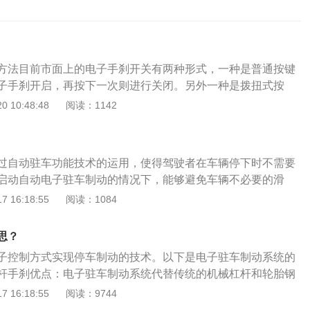
方法目前市面上的电子手刹开关有两种形式，一种是普通按键
子手刹开启，再按下一次则进行关闭。另外一种是拨扭式按
ON挡，车辆静止状态下拉起EPB开关，EPB开关就是车辆的
 10:48:48
阅读：1142
，也就是日常所说的电子手刹。拉起EPB开关其开关指示灯与
制动指示灯点亮。电子驻车制动系统是集行车时临时制动和停
于一体，通过电子控制实现驻车制动的技术。电子驻车的工作
过自动驻车功能技术的运用，使得驾驶者在车辆停下时不需要
同，都是用拉线拉动后轮制动蹄制动。
启动自动电子驻车制动的情况下，能够避免车辆不必要的滑
后。电子驻车是指将行车过程中的临时性制动和停车后的长时
 16:18:55
阅读：1084
一起，并且由电子控制方式实现停车制动的技术。电子驻车功
过按钮实现传统手刹的静态驻车和静态释放功能。2、行车时若
思？
过EPB按钮（即电子手刹）也可以实现制动功能。3、当汽车
子控制方式实现停车制动的技术。以下是电子驻车制动系统的
动启用驻车制动，发动机不打火驻车不能解除。4、当驾驶员
杆手刹优点：电子驻车制动系统代替传统的机械杠杆和轮胎钢
挂挡后自动解除驻车。5、点火关闭，释放约束模式，不用操
手刹的电子手刹按钮，比传统的拉杆手刹更安全，不会因驾驶
 16:18:55
阅读：9744
释放约束模式。电子驻车制动系统是取代传统拉杆手刹的电子
动效果，把传统的拉杆手刹变成一个触手可及的按钮。主要应