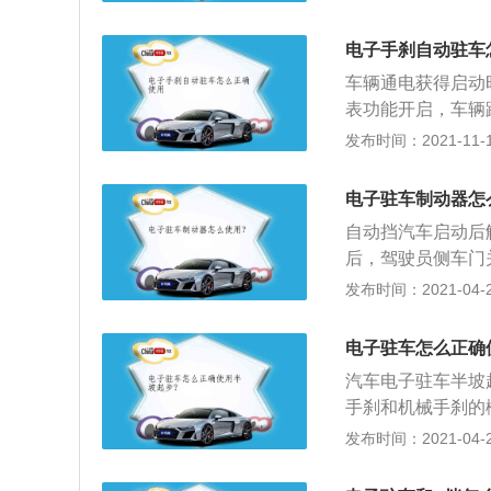
HOLD的出现，
键，系统会在车子
不紧手刹(特别是
外，在我们必须解
电子手刹自动驻车
会忽视，传统手刹
以了。除此之外，
需要。在行驶过程
车辆通电获得启动
驻车解除方式：在
择适当的制动力保
表功能开启，车辆
自行解除自动驻车
在紧急情况下也能
会出现溜车情况，
发布时间：2021-11-10
挂进P档或打开电
喜好的原因，没有
式，电子手刹自动
平时偶尔发飙甩尾
油门起步的时候，
电子驻车制动器怎
灵时电子手刹的功
驻车系统更加的安
自动挡汽车启动后
很小的方面就造成
后，驾驶员侧车门
点火开关或发动机
发布时间：2021-04-28
锁止钮，然后将手
将行车过程中的临
电子驻车怎么正确
控制方式实现停车
汽车电子驻车半坡
手刹和机械手刹的
面坡度的感应器，
发布时间：2021-04-28
（HillstartA
时就算你不踩刹车