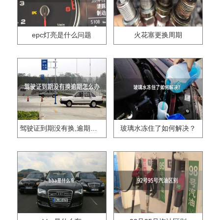
epc灯亮是什么问题
火花塞更换周期
驾驶证到期没有换,逾期怎么办??
玻璃水冻住了如何解决？