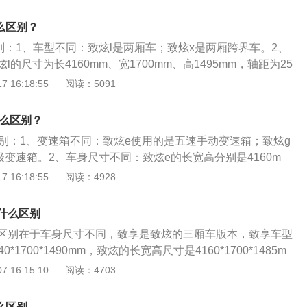
mm、1720mm、1520mm。丰田致炫和致炫x搭载的发动机最大
大功率为82kW，最大扭矩为139Nm。
么区别？
别：1、车型不同：致炫l是两厢车；致炫x是两厢跨界车。2、
的尺寸为长4160mm、宽1700mm、高1495mm，轴距为25
寸为长4160mm、宽1720mm、高1520mm，轴距为2500m
 16:18:55
阅读：5091
为7NRFE的1.5L自然吸气发动机，全系标配CVT无级变速
弗逊式后扭力梁式非独立悬挂。
什么区别？
区别：1、变速箱不同：致炫e使用的是五速手动变速箱；致炫g
级变速箱。2、车身尺寸不同：致炫e的长宽高分别是4160m
85mm；致炫g的长宽高分别是4160mm、1700mm、1495m
 16:18:55
阅读：4928
下的一款小型汽车，这款车一共搭载了两款发动机，一款是1.3
另一款是1.5升自然吸气发动机。1.3升自然吸气发动机的最
什么区别
最大扭矩为123牛米，最大功率转速为每分钟6000转，最大扭
区别在于车身尺寸不同，致享是致炫的三厢车版本，致享车型
00转。1.5升自然吸气发动机的最大功率为81千瓦，最大扭矩
*1700*1490mm，致炫的长宽高尺寸是4160*1700*1485m
功率转速为每分钟6000转，最大扭矩转速为每分钟4200转。
2550mm。这两款车型除了尺寸不同以外，其他的汽车配置以
 16:15:10
阅读：4703
的。悬架采用的是前麦弗逊式独立悬架以及后扭力梁非独立徐
置前驱的方式。安全配置上拥有主/副驾驶位安全气囊、安全带
么区别