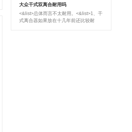
室，最后形成废气排出，就可以让三元
无法制作，需要将车辆送到修理厂或4s
造成烧机油。<&list>3、机油粘度。使用
大众干式双离合耐用吗
催化器得到清洗，排气管堵塞的情况就
店；<&list>2.车辆半轴套管防尘罩破
机油粘度过小的话，同样会有烧机油现
<&list>总体而言不太耐用。<&list>1、干
能够得到解决。
裂，破裂后会出现漏油现象，使半轴磨
象，机油粘度过小具有很好的流动性，
式离合器如果放在十几年前还比较耐
损严重，磨损的半轴容易损坏，产生异
容易窜入到气缸内，参与燃烧。<&list>
用，但是由于现在的汽车发动机动力输
响；<&list>3.稳定器的转向胶套和球头
4、机油量。机油量过多，机油压力过
出越来越高，使得干式离合器散热不足
老化，一般是使用时间过长造成的。解
大，会将部分机油压入气缸内，也会出
的缺陷也逐渐暴露出来。<&list>2、由于
决方法是更换新的质量好的转向橡胶套
现烧机油。<&list>5、机油滤清器堵塞：
干式双离合的工作环境暴露在空气中，
和球头。
会导致进气不畅，使进气压力下降，形
而离合器的散热也是通离合器罩上面的
成负压，使机油在负压的情况下吸入燃
几个小孔来进行散热。但是在行驶过程
烧室引起烧机油。<&list>6、正时齿轮或
中变速箱需要换挡，就不得不使得离合
链条磨损：正时齿轮或链条的磨损会引
器频繁工作。<&list>3、长时间的低速行
起气阀和曲轴的正时不同步。由于轮齿
驶以及过于频繁的启停，导致离合器的
或链条磨损产生的过量侧隙，使得发动
温度不断升高，而低速行驶时空气流动
机的调节无法实现：前一圈的正时和下
效率不高，无法将离合器中的热量有效
一圈可能就不一样。当气阀和活塞的运
的带走，导致离合器内部的温度不断升
动不同步时，会造成过大的机油消耗。
高，加速离合器的磨损。
解决方法：更换正时齿轮或链条。<&list
>7、内垫圈、进风口破裂：新的发动机
设计中，经常采用各种由金属和其他材