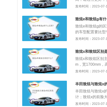
备了车顶行李架，
发布时间：2023-07-17
车使用的动力总成
动机在原厂状态下
致炫e和致炫g有
vvt-i可变气门
致炫e和致炫g的区
致炫的前悬架使用
的车型配置要比型
使用扭力梁是为了
炫是丰田旗下的一
发布时间：2023-07-17
吸气发动机，另一
独立是架，后是架
致炫x和致炫区别
致炫x和致炫区别主
m，宽1700mm
致炫x是跨界的两厢
发布时间：2023-07-17
格栅搭配L型雾灯
搭配行李架和鲨鱼
丰田致炫与致炫x
微高一些。致炫的
丰田致炫与致炫x
琴烤漆，更有档次
计；致炫x的前脸
厢车，长宽高分别为
发布时间：2023-07-17