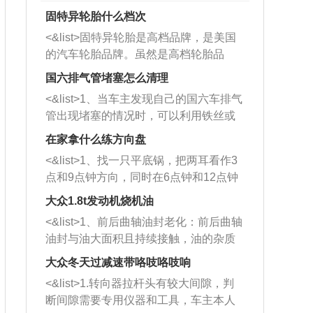
固特异轮胎什么档次
<&list>固特异轮胎是高档品牌，是美国
的汽车轮胎品牌。虽然是高档轮胎品
牌，但是中高低端的轮胎都有生产，这
国六排气管堵塞怎么清理
也是为了更好的开拓市场。
<&list>1、当车主发现自己的国六车排气
管出现堵塞的情况时，可以利用铁丝或
者是细棍，直接将杂物给取出来，如果
在家拿什么练方向盘
堵塞情况比较严重，也可以采取应急措
<&list>1、找一只平底锅，把两耳看作3
施。 <&list>2、直接利用木棍将所有的
点和9点钟方向，同时在6点钟和12点钟
杂物推到排气管里面的位置处，然后将
方向做一个标记。 <&list>2、双手握住
三元催化器拆解开，就可以将堵塞的东
大众1.8t发动机烧机油
平底锅两耳，然后往左打半圈、一圈、
西取出来。但如果是因为积碳过多引起
<&list>1、前后曲轴油封老化：前后曲轴
一圈半的练习，往右同样也要打相同的
的堵塞，就需要将三元催化器泡在草酸
油封与油大面积且持续接触，油的杂质
圈数。 <&list>3、最后强调要反复练
中进行清洗。 <&list>3、也可以利用清
和发动机内持续温度变化使其密封效果
习，这样就可以形成肌肉记忆，在真实
大众冬天过减速带咯吱咯吱响
洗剂对堵塞的情况得到解决，将清洗剂
逐渐减弱，导致渗油或漏油。<&list>2、
驾驶车辆时，不需要记忆也能打好方
放在燃油箱中，与燃油混合后，车辆启
<&list>1.转向器拉杆头有较大间隙，判
活塞间隙过大：积碳会使活塞环与缸体
向。
动时，就可以和汽油一起进入到燃烧
断间隙需要专用仪器和工具，车主本人
的间隙扩大，导致机油流入燃烧室中，