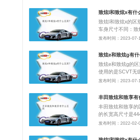
宽高分别为4160
马力为112Ps，最
致炫l和致炫x有什
致炫l和致炫x的区
车身尺寸不同：致炫l
50mm；致炫x的尺
发布时间：2023-07-17
m。致炫x搭载代号
器，底盘采用前麦
致炫e和致炫g有
致炫e和致炫g的
使用的是SCVT无
m、1700mm、14
发布时间：2023-07-17
m。致炫是丰田旗
升自然吸气发动机，
丰田致炫和致享有
大功率为73千瓦，
丰田致炫和致享的
矩转速为每分钟42
的长宽高尺寸是4440
为138牛米，最大
m，两者轴距都是
发布时间：2022-02-07
及动力总成是相同
那家，采用的是前
致炫l和致炫x有什