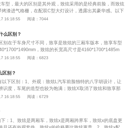
，防止杂质进入油箱，堵塞油路。加油口盖的密封垫片也要完
款车型，最大的区别是其外观，致炫采用的是经典前脸，而致炫
箱漏油。
琴烤漆进气格栅，在配双C型大灯设计，透露出其豪华感。以下
别：致炫是普通的两厢车，长4160mm，宽1700mm，高149
 16:18:55
阅读：7044
的八字胡设计，使其有很高的辨识度，致炫x是跨界的两厢车，
1720mm，高1520mm，前脸大面积梯形格栅搭配L型雾灯，很有
什么区别？
：动力上全系搭载1.5L自然吸气发动机，最大功率81kw，峰
区别在于车身尺寸不同，致享是致炫的三厢车版本，致享车型
m，而传动除了致炫的入门车型匹配5挡手动之外，其他的都是搭
*1700*1490mm，致炫的长宽高尺寸是4160*1700*1485m
箱。但其全系车型均满足国六排放标准，这是其一大亮点。
550mm。以下是相关介绍：1、配置：安全配置上拥有主/副驾
 16:18:55
阅读：6823
全带未系提示、ABS防抱死、制动力分别、刹车辅助、牵引力
系统等等。辅助配置包括发动机启停技术、上坡辅助以及自动
么区别？
悬架：悬架采用的是前麦弗逊式独立悬架以及后扭力梁非独立
要有以下区别：1、外观：致炫L汽车前脸独特的八字胡设计，让
前置前驱的方式。
辨识度，车尾的造型也较为饱满；致炫X取消了致炫和致享那
为使用与雷克萨斯类似的梯形设计，配合黑色的保险杆设计，
 16:18:55
阅读：6729
车身尺寸：致炫L长度是4160mm，宽度是1700mm，高度是1
2550mm；致炫X长度是4160mm，宽度是1720mm，高度是1
？
2550mm。
如下：1、致炫是两厢车，致炫x是两厢跨界车，致炫x的底盘更
并且还有外观套件。致炫x的价格要比致炫更贵。2、致炫x配