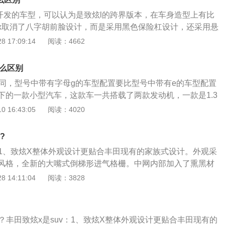
防抱死、制动力分别、刹车辅助、牵引力牵制以及车身稳定系统
l开发的车型，可以认为是致炫l的跨界版本，在车身造型上有比
括发动机启停技术、上坡辅助以及自动调节大灯等。
x取消了八字胡前脸设计，而是采用黑色保险杠设计，还采用悬
炫是广汽丰田公司推出的一款新车型，汽车的定位为驾趣时尚
 17:09:14
阅读：4662
在外观设计，内饰布局，动力总成和配置等方面采用了全新的
的基础上延续了空间品质和造型的优势。汽车推出8款不同动
什么区别
98万元至10.48万元，外观维持了原有车型超大车身尺寸和前脸
不同，型号中带有字母g的车型配置要比型号中带有e的车型配置
中控台升级线条设计时，音响控制区域和空调控制区域在视觉
下的一款小型汽车，这款车一共搭载了两款发动机，一款是1.3
分，在腿部空间进行了再次升级。
另一款是1.5升自然吸气发动机。1.3升自然吸气发动机代号
 16:43:05
阅读：4020
款发动机的最大功率为73kw，最大扭矩为123牛米，最大功率转
钟，最大扭矩转速为4200转每分钟。这款发动机搭载了双vvt-i可
?
并且使用了铝合金缸盖缸体。1.5升自然吸气发动机的最大功率
v：1、致炫X整体外观设计更贴合丰田现有的家族式设计。外观采
矩为138牛米，最大功率转速为6000转每分钟，最大扭矩转速为
风格，全新的大嘴式倒梯形进气格栅。中网内部加入了熏黑材
这款发动机搭载了vvt-i双可变气门正时系统，并且使用了铝合金
用银色镀铬饰条勾勒；2、此外，全新造型LED大灯内部加入
 14:11:04
阅读：3828
升自然吸气发动机匹配的是5速手动变速箱或cvt变速箱，与1.5
灯。车尾造型同样经过了较大幅度的调整，全新样式的LED尾
匹配的是5速手动变速箱或cvt变速箱。致炫的前悬架使用了麦
中央亮黑色烤漆面连接两侧尾灯，形成了贯穿式效果，下方护
后悬架使用了扭力梁非独立悬架。致炫的价格比较便宜，并且
运动氛围；3、尺寸方面，致炫X的长宽高为4160\/1720\/1
不错，致炫对于家用代步来说，是一个不错的选择。
吗？丰田致炫x是suv：1、致炫X整体外观设计更贴合丰田现有的
0mm。