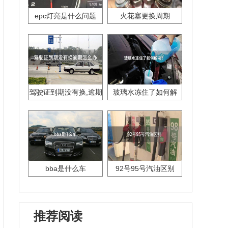
epc灯亮是什么问题
火花塞更换周期
驾驶证到期没有换,逾期
玻璃水冻住了如何解
怎么办??
决？
bba是什么车
92号95号汽油区别
推荐阅读