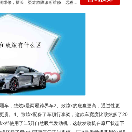
国家认证的汽车维修技师，15年德美日等各系车辆维修，擅长：疑难故障诊断维修，远程维修技术指导
厢车，致炫x是两厢跨界车2、致炫x的底盘更高，通过性更
更贵。4、致炫x配备了车顶行李架，这款车宽度比致炫多了20
炫x都使用了1.5升自然吸气发动机，这款发动机在原厂状态下