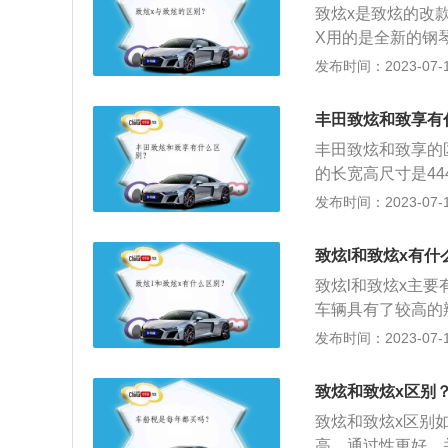
网应保持良好状态
致炫x是致炫的改
好，以免行驶中油
X用的是全新的钢
是相关介绍：1、区
发布时间：2023-07-17
5mm，前脸独特
长4160mm，宽
丰田致炫和致享有
个性。2、动力系统
丰田致炫和致享的
值扭矩为138N
的长宽高尺寸是4440
配CVT无级变速
m，两者轴距都是2
发布时间：2023-07-17
驶位安全气囊、安
牵制以及车身稳定
致炫l和致炫x有什
调节大灯等。2、
致炫l和致炫x主
徐那家，采用的是
车辆具有了较高的
种八字胡前脸，改
发布时间：2023-07-17
跨界味道强烈。2、
495mm，轴距则为
致炫和致炫x区别
520mm，轴距则是
致炫和致炫x区别
高，通过性更好，