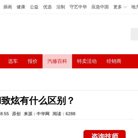
插画
健康
公益
优选
法制
守艺中华
应急中国
更多
地
选车
报价
汽修百科
特卖活动
经销商
和致炫有什么区别？
8:55
原创
来源：中华网
阅读：6288
咨询技师