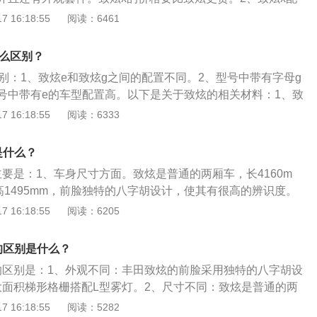
这款车宽度比致炫多了20毫米，高度多了25毫米。3、这两款
 16:18:55
阅读：6461
都相同。致炫和致炫x都使用了1.5升自然吸气发动机，这款发
可以输出110马力和138牛米的最大扭矩。这款发动机搭载了双
什么区别？
正时系统。与这款发动机匹配的是5速手动变速箱或cvt变速箱。4、
别：1、致炫e和致炫g之间的配置不同。2、型号中带有字母g
了麦弗逊独立悬架，后悬架使用了扭力梁非独立悬架。后悬架
号中带有e的车型配置高。以下是关于致炫的相关材料：1、致
降低成本，这样可以降低售价提高市场竞争力。
款小型汽车，这款车一共搭载了两款发动机，一款是1.3升自然
 16:18:55
阅读：6333
款是15升白然吸气发动机。2、致炫的前是架使用了麦弗逊式
使用了扭力梁非独立鼎架。
是什么？
要是：1、车身尺寸方面。致炫是普通的两厢车，长4160m
，高1495mm，前脸独特的八字胡设计，使其有很高的辨识度。
车，长4160mm，宽1720mm，高1520mm，前脸大面积梯形
 16:18:55
阅读：6205
，很有个性。2、外观方面。致炫x侧面装有轮眉和面板，上方
鳍，给人一种是SUV车的感觉，再一个整体感觉上。致炫X稍
的区别是什么？
尾部比较饱满，但致炫X的尾部层次更加丰富一些，其采用钢
的区别是：1、外观不同：丰田致炫的前脸采用独特的八字胡设
，致炫给人的整体感觉更加精炼一些。
大面积梯形格栅搭配L型雾灯。2、尺寸不同：致炫是普通的两
4160mm、1700mm、1495mm；致炫x是跨界的两厢车，长
 16:18:55
阅读：5282