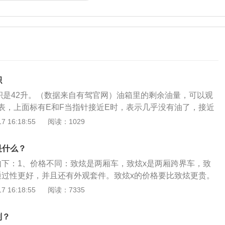
积
积是42升。（数据来自有驾官网）油箱里的剩余油量，可以观
表，上面标有E和F当指针接近E时，表示几乎没有油了，接近
够。丰田致炫加油注意事项：1、防止安全隐患，加油枪一定要
 16:18:55
阅读：1029
。2、加完油后，反复确认油箱盖是否锁好，否则行车极不安
不主张人员在车内逗留，如果有人员停留在车内，请关紧车
是什么？
子设备。除静电也是加油需要注意的环节，拿加油枪时要先除
如下：1、价格不同：致炫是两厢车，致炫x是两厢跨界车，致
金属等东西。4、加油时关闭发动机以及一切电源，防止电流
通过性更好，并且还有外观套件。致炫x的价格要比致炫更贵。
5、添加燃油时不抽烟、不打电话、不携带或产生明火，谨防
炫x配备了车顶行李架，宽度比致炫多了20毫米，高度多了25毫
 16:18:55
阅读：7335
防汽车行进过程中抛锚，在剩余油量接近1/4时就必须要去加油
同：致炫车身尺寸长度是4160mm，宽度是1700mm，高度是
如下：排空油箱内的积水和污物，检查油管接头和开关处是否
为2550mm。致炫X的车身尺寸长度是4160mm，宽度是1720m
空气阀和蒸汽阀的油箱盖，检查通风孔是否畅通。加油口的滤
别？
m，轴距则是2550mm。