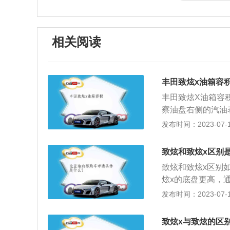
相关阅读
丰田致炫x油箱容
丰田致炫X油箱容
察油盘右侧的汽油
F时，表示油量足
发布时间：2023-07-17
确保深入到油箱中
全。3、加油时，
致炫和致炫x区别
门，并且不要玩电
致炫和致炫x区别
静电，可以触摸下
炫x的底盘更高，
或高温引发火灾。
2、外型不同：致
发布时间：2023-07-17
引爆燃油。6、为
米。3、车身尺寸不
了。燃油箱的维护
1495mm，轴距则
漏油。对于装有空
致炫x与致炫的区
m，高度是1520m