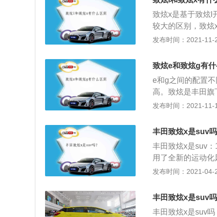
未系提示、ABS
致炫x是基于致炫
等等。辅助配置包
较大的区别，致炫
浮式车顶设计。致
发布时间：2021-11-28
大两厢车型，汽车
升级，在原有车型
致炫e和致炫g有
力车型，售价在6.
e和g之间的配置
的设计风格，车内
高。致炫是丰田旗
上具有更清晰的划
升自然吸气发动机，
发布时间：2021-11-10
为6NR-FE，这
速为6000转每分
丰田致炫x是suv吗
变气门正时系统，
丰田致炫x是su
为81kw，最大扭
用了全新的运动化
4200转每分钟。
质装饰，四周则采
发布时间：2021-04-28
缸盖缸体。与1.3
了折线形日间行车
升自然吸气发动机
灯造型更加立体，
弗逊式独立悬架，
丰田致炫x是suv吗
板采用黑银配色，增强
可靠性和耐用性也
丰田致炫x是suv
520mm，轴距255