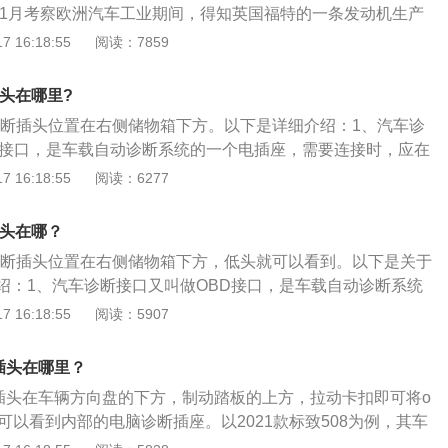
5年1月考察欧洲汽车工业期间，得知英国福特的一条发动机生产
湖领导于是抓住这个机会把项目干起来。由于国家政策对轿车
 16:18:55
阅读：7859
秘密进行，所以这个项目启动时取内部代号为“951工程”（即国
号工程），公开则称为“安徽汽车零部件工业公司（筹备
头在哪里?
保持低调。
脑诊断插头位置在右侧储物箱下方。以下是详细介绍：1、汽车诊
D接口，是车载自动诊断系统的一个电插座，需要连接时，应在
入。汽车诊断接口共有16个针脚，各个针脚代表不同的作用。
 16:18:55
阅读：6277
脚是总线正极,4号针脚是底盘接地，5号针脚是信号接地，7号
针脚是总线负极，15号针脚是L线，像16号针脚仅是供电或检
插头在哪？
流。3、检查电池时不用拆开机盖来检查，直接插入OBD设备
脑诊断插头位置在右侧储物箱下方，低头就可以看到。以下是关于
便。4、其余的针脚，则可由生产厂家自行设定功能。
绍：1、汽车诊断接口又叫做OBD接口，是车载自动诊断系统
要连接时，应在不通电的情况下插入。2、汽车诊断接口共有1
 16:18:55
阅读：5907
脚代表了不同的作用。一般来说2号针脚是总线正极，4号针脚
脚是信号接地，7号针脚是K线，10针脚是总线负极，15号针
插头在哪里？
号针脚仅是供电或检测出电池电压与电流，比如检查电池时就不
断插头在车辆方向盘的下方，制动踏板的上方，拉动卡扣即可将o
，直接插入OBD设备就可以，非常的方便，其余的针脚，则可
可以看到内部的电脑诊断插座。以2021款标致508为例，其车
定功能。
mm、宽1855mm、高1455mm，轴距为2848mm，行李箱容积