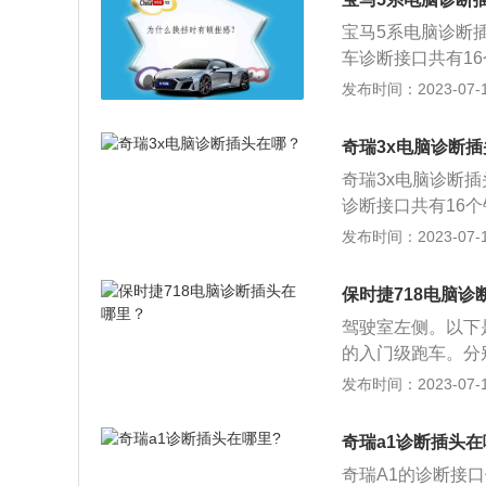
方便，其余的针脚
宝马5系电脑诊断
口又叫做OBD接
车诊断接口共有1
电的情况下插入。
线正极，4号针脚
发布时间：2023-07-17
总线负极，15号
断卡：诊断卡也叫PC-A
奇瑞3x电脑诊断
利用主板中BIO
奇瑞3x电脑诊断
代码含义速查表就
诊断接口共有16
黑屏、喇叭不叫时
正极，4号针脚是
发布时间：2023-07-17
线负极，15号针
卡：诊断卡也叫PC-An
保时捷718电脑诊
用主板中BIOS
驾驶室左侧。以下是
码含义速查表就能
的入门级跑车。分别
屏、喇叭不叫时，
式。2、保时捷91
发布时间：2023-07-17
然使其只能成为少
是一个不错的选择
奇瑞a1诊断插头在
老款Boxster
奇瑞A1的诊断接
机，排量为2.0升