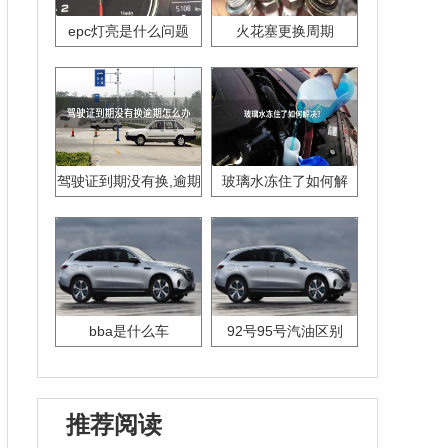
epc灯亮是什么问题
火花塞更换周期
驾驶证到期没有换,逾期
玻璃水冻住了如何解
怎么办??
决？
bba是什么车
92号95号汽油区别
推荐阅读