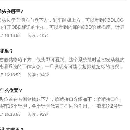
插头在哪里?
插头位于车辆方向盘下方，刹车踏板上方，可以看到OBDLOG
扣打开OBD标识的卡扣，可以看到内部的OBD诊断插座。计算
OBD接口。OBD是车载诊断的英文缩写，中文翻译为车载自动
 16:18:55
阅读：1071
会随时从发动机的运行状态监测汽车的尾气是否超标，如果超
。OBD装置监测许多系统和部件，包括发动机、催化转化器、
在哪里？
感器、排放控制系统、燃油系统、EGR等。OBD通过各种与排
在右侧储物箱下方，低头即可看到。这个系统随时监控发动机的
与电子控制单元相连。电子控制单元具有检测和分析排放相关
处理系统的工作状态，一旦发现有可能引起排放超标的情况，
生排放故障时，电子控制单元记录故障信息和相关代码，并通
诊断接口又叫做OBD接口，是车载自动诊断系统的一个电插
 16:18:55
阅读：9402
，通知驾驶员。通过标准数据接口，电子控制单元确保故障信
应在不通电的情况下插入。奇瑞qq是为年轻人打造的轿车，是
辆车。该车的车身尺寸长为3564mm、宽为1620mm、高为1
在什么位置？
340mm；该车搭载的是1.5T发动机。
插头位置在右侧储物箱下方，诊断接口介绍如下：诊断接口作
共有16个针脚，各个针脚代表了不同的作用。一般来说2号针
号针脚是底盘接地，5号针脚是信号接地，7号针脚是K线，10针
 16:18:55
阅读：9294
5号针脚是L线，像16号针脚仅是供电或检测出电池电压与电
时就不用拆开机盖来检查，直接插入OBD设备就可以，非常的
插头在哪里？