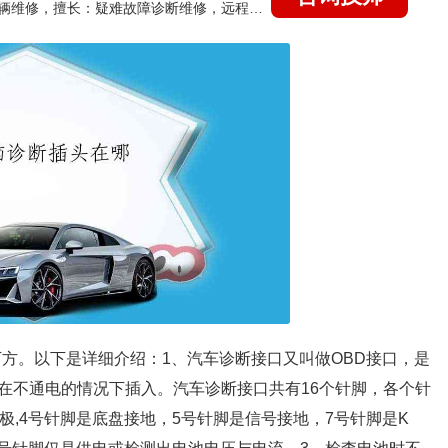
国家认证的汽车维修技师，15年德美日等各系车辆维修，擅长：疑难故障诊断维修，远程维修技术指导
下方。以下是详细介绍：1、汽车诊断接口又叫做OBD接口，是
在不通电的情况下插入。汽车诊断接口共有16个针脚，各个针
极,4号针脚是底盘接地，5号针脚是信号接地，7号针脚是K