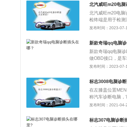
包括刹车防抱死、
北汽威旺m20电
系统、随速助力转
北汽威旺m20电
检终端是用于检测
集团旗下的一款车
发布时间：2023-07-17
一定优势，其车型
置车型。北汽威旺m2
新款奇瑞qq电脑
轴距为2790mm，
新款奇瑞qq电脑
平台。该车全系标
做OBD接口，是
电脑配置。
况下插入。OBD
发布时间：2023-07-17
行报警。奇瑞qq
车”。在车身尺寸方面
标志3008电脑诊
m，轴距为2340m
在左膝盖位置ME
称汽车诊断电脑，
车不解体检测，诊
发布时间：2021-04-28
的各种性能参数，
据；3、通过汽车
标志307电脑诊断
提供信息。