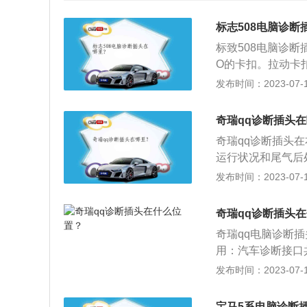
标志508电脑诊断
标致508电脑诊断
O的卡扣。拉动卡
机诊断插头也称为
发布时间：2023-07-17
诊断系统。该系统
标会立即发出警告
奇瑞qq诊断插头
微粒捕集器、氧传
奇瑞qq诊断插头
放相关的部件信息
运行状况和尾气后
故障的功能。当发
会马上发出警示。
发布时间：2023-07-17
过故障灯发出警告
座，需要连接时，
息的访问和处理。
定位于年轻人的第一
奇瑞qq诊断插头
527mm、轴距为2
奇瑞qq电脑诊断
用：汽车诊断接口
脚是总线正极，4
发布时间：2023-07-17
脚是总线负极，1
流，比如检查电池
宝马5系电脑诊断