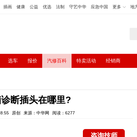
插画
健康
公益
优选
法制
守艺中华
应急中国
更多
地
选车
报价
汽修百科
特卖活动
经销商
脑诊断插头在哪里?
8:55
原创
来源：中华网
阅读：6277
咨询技师