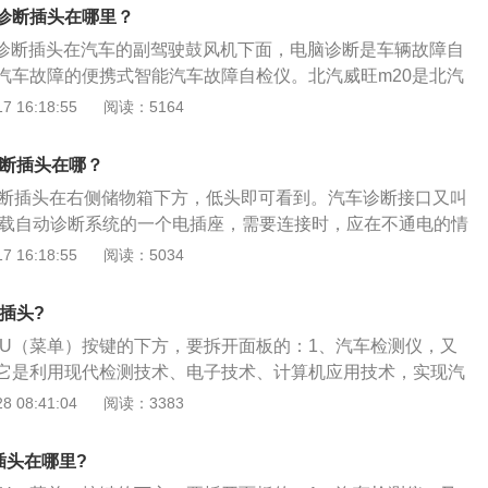
电子制动力分配系统、刹车辅助、牵引力控制、动态稳定控制
脑诊断插头在哪里？
向调节、整体主动转向系统和夜视系统等多种装置。
脑诊断插头在汽车的副驾驶鼓风机下面，电脑诊断是车辆故障自
汽车故障的便携式智能汽车故障自检仪。北汽威旺m20是北汽
型，在造型、安全性能、空间、动力和人性化配置等方面都有
 16:18:55
阅读：5164
有实用型、实力型、时尚型、品尚型、乐尚型、尊尚型六款配
0车身尺寸长宽高分别为4440mm、1700mm、1783mm，
诊断插头在哪？
其搭载了1.5L和1.5LVVT两款发动机，该发动机源于丰田5A加
诊断插头在右侧储物箱下方，低头即可看到。汽车诊断接口又叫
配倒车雷达，高配的版本还有多功能方向盘、车载导航、行车
车载自动诊断系统的一个电插座，需要连接时，应在不通电的情
可以对汽车的重要部位进行实时监测，汽车出现故障时会及时进
 16:18:55
阅读：5034
是国内第一款为年轻人打造的轿车，定位于“年轻人的第一辆
，新款奇瑞qq的长宽高分别为3564mm、1620mm、1527m
断插头?
m。
NU（菜单）按键的下方，要拆开面板的：1、汽车检测仪，又
它是利用现代检测技术、电子技术、计算机应用技术，实现汽
断的一种汽车维修设备；2、汽车检测仪能够检测和诊断汽车
 08:41:04
阅读：3383
为全面准确地评价汽车的技术状态，利用性能提供可靠的依
电脑故障码可以快速检测出可能出现的故障情况，为故障排除
插头在哪里?