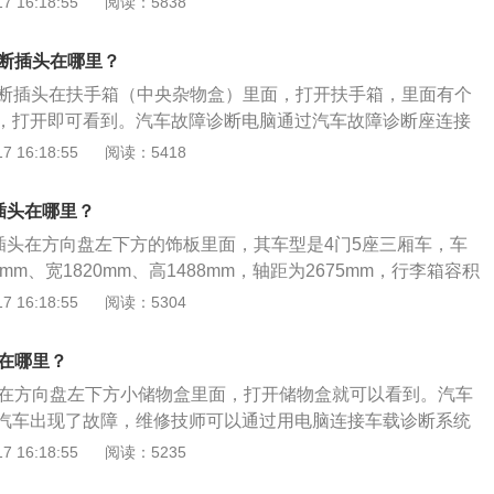
 16:18:55
阅读：5838
为1490kg。2021款标致508前悬架是麦弗逊式独立悬架，后悬
架，其搭载了1.6t涡轮增压发动机，最大马力是170ps，最大
诊断插头在哪里？
最大功率是125kw，与其匹配的是6挡手自一体变速箱。
诊断插头在扶手箱（中央杂物盒）里面，打开扶手箱，里面有个
，打开即可看到。汽车故障诊断电脑通过汽车故障诊断座连接
断电脑的操作系统和汽车型号相匹配的内置软件，读取汽车数
 16:18:55
阅读：5418
障码和根据经验，可以准确地判断故障所在和具体故障情况。
车，该车长宽高分别是4825mm、1860mm、1480mm，轴
插头在哪里？
，前悬挂采用的是麦弗逊式独立悬挂，后悬挂采用的是多连杆式独
断插头在方向盘左下方的饰板里面，其车型是4门5座三厢车，车
mm、宽1820mm、高1488mm，轴距为2675mm，行李箱容积
量为1320kg。标致308车的前悬挂是麦弗逊式独立悬架，后悬挂
 16:18:55
阅读：5304
架，其搭载了1.2l涡轮增压发动机，最大马力是116ps，最大
扭矩是190nm。
头在哪里？
头在方向盘左下方小储物盒里面，打开储物盒就可以看到。汽车
汽车出现了故障，维修技师可以通过用电脑连接车载诊断系统
车辆的故障码，进而判断车辆问题出在哪，进行维修。奇瑞a3
 16:18:55
阅读：5235
352mm、1794mm、1464mm，轴距为2550mm。该车配置