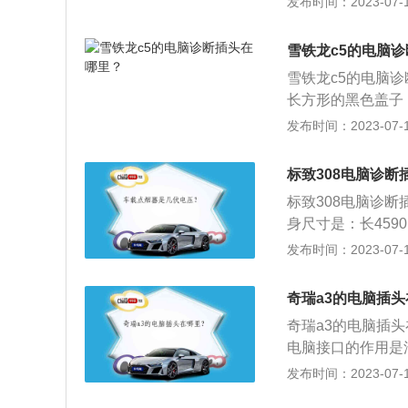
发布时间：2023-07-17
为513l，车身重量
架是多连杆式独立悬
雪铁龙c5的电脑
扭矩是250nm，
雪铁龙c5的电脑
长方形的黑色盖子
汽车，通过故障诊
发布时间：2023-07-17
据，然后再对照故
雪铁龙c5是一款中型
标致308电脑诊断
距是2815mm
标致308电脑诊
立悬挂。
身尺寸是：长4590
为450l，车身重
发布时间：2023-07-17
是扭力梁式非独立悬
功率是85kw，最大
奇瑞a3的电脑插
奇瑞a3的电脑插
电脑接口的作用是
接口，便可以知道
发布时间：2023-07-17
的长宽高尺寸分别为4