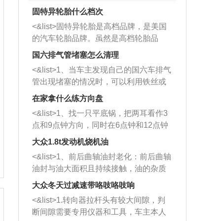
固特异轮胎什么档次
<&list>固特异轮胎是高档品牌，是美国
的汽车轮胎品牌。虽然是高档轮胎品
牌，但是中高低端的轮胎都有生产，这
国六排气管堵塞怎么清理
也是为了更好的开拓市场。
<&list>1、当车主发现自己的国六车排气
管出现堵塞的情况时，可以利用铁丝或
者是细棍，直接将杂物给取出来，如果
在家拿什么练方向盘
堵塞情况比较严重，也可以采取应急措
<&list>1、找一只平底锅，把两耳看作3
施。 <&list>2、直接利用木棍将所有的
点和9点钟方向，同时在6点钟和12点钟
杂物推到排气管里面的位置处，然后将
方向做一个标记。 <&list>2、双手握住
三元催化器拆解开，就可以将堵塞的东
大众1.8t发动机烧机油
平底锅两耳，然后往左打半圈、一圈、
西取出来。但如果是因为积碳过多引起
<&list>1、前后曲轴油封老化：前后曲轴
一圈半的练习，往右同样也要打相同的
的堵塞，就需要将三元催化器泡在草酸
油封与油大面积且持续接触，油的杂质
圈数。 <&list>3、最后强调要反复练
中进行清洗。 <&list>3、也可以利用清
和发动机内持续温度变化使其密封效果
习，这样就可以形成肌肉记忆，在真实
大众冬天过减速带咯吱咯吱响
洗剂对堵塞的情况得到解决，将清洗剂
逐渐减弱，导致渗油或漏油。<&list>2、
驾驶车辆时，不需要记忆也能打好方
放在燃油箱中，与燃油混合后，车辆启
<&list>1.转向器拉杆头有较大间隙，判
活塞间隙过大：积碳会使活塞环与缸体
向。
动时，就可以和汽油一起进入到燃烧
断间隙需要专用仪器和工具，车主本人
的间隙扩大，导致机油流入燃烧室中，