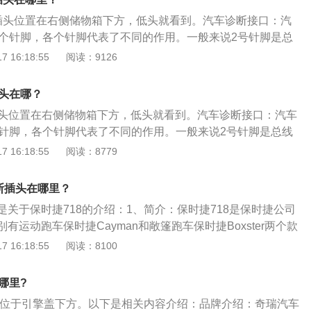
，则可由生产厂家自行设定功能。诊断接口介绍：汽车诊断接
插头位置在右侧储物箱下方，低头就看到。汽车诊断接口：汽
口，是车载自动诊断系统的一个电插座，需要连接时，应在不通
6个针脚，各个针脚代表了不同的作用。一般来说2号针脚是总
是底盘接地，5号针脚是信号接地，7号针脚是K线，10号针脚是
 16:18:55
阅读：9126
针脚是L线，像16号针脚仅是供电或检测出电池电压与电流。诊
nalyzer或POST（Power-On-Self-Test)卡，其工作原理是
插头在哪？
S内部自检程序的检测结果，通过代码一一显示出来，结合本书的
插头位置在右侧储物箱下方，低头就看到。汽车诊断接口：汽车
能很快地知道电脑故障所在。尤其在PC机不能引导操作系统、
个针脚，各个针脚代表了不同的作用。一般来说2号针脚是总线
，使用本卡更能体现其便利。
底盘接地，5号针脚是信号接地，7号针脚是K线，10号针脚是总
 16:18:55
阅读：8779
脚是L线，像16号针脚仅是供电或检测出电池电压与电流。诊断
alyzer或POST（Power-On-Self-Test)卡，其工作原理是利
断插头在哪里？
内部自检程序的检测结果，通过代码一一显示出来，结合本书的代
关于保时捷718的介绍：1、简介：保时捷718是保时捷公司
很快地知道电脑故障所在。尤其在PC机不能引导操作系统、黑
有运动跑车保时捷Cayman和敞篷跑车保时捷Boxster两个款
使用本卡更能体现其便利。
1：保时捷911是保时捷的传承的经典车型，然而高昂的价格必
 16:18:55
阅读：8100
数人的玩物。但现如今，作为保时捷旗下的一台入门跑车，系
。3、动力：保时捷官方称，该车全重将控制在1200千克，比
哪里?
轻100千克。在动力上也有所缩减，可能采用入门级跑车的四缸发动
口位于引擎盖下方。以下是相关内容介绍：品牌介绍：奇瑞汽车
，功率输出286马力。还可能搭载保时捷的2.5升发动机，功率3