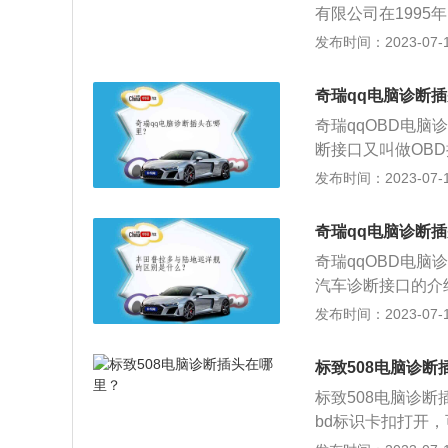
有限公司在199
60马力。
线要出售，安徽芜
发布时间：2023-07-17
项目的限制，只能
家九五期间安徽头
奇瑞qq电脑诊断插
处）”，对外始终
奇瑞qqOBD电
断接口又叫做OB
不通电的情况下插
发布时间：2023-07-17
2、一般来说2号针
针脚是K线，10号
奇瑞qq电脑诊断
测出电池电压与电
奇瑞qqOBD电
就可以，非常的方
汽车诊断接口的介
的一个电插座，需
发布时间：2023-07-17
6个针脚，各个针
是底盘接地，5号针
标致508电脑诊断
脚是L线，像16
标致508电脑诊
用拆开机盖来检查
bd标识卡扣打开，
由生产厂家自行设
身尺寸是：长4870