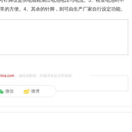
16号针脚仅是供电或检测出电池电压与电流。3、检查电池时不
非常的方便。4、其余的针脚，则可由生产厂家自行设定功能。
china.com
）编辑或翻译，转载请务必注明来源。
微信
微博