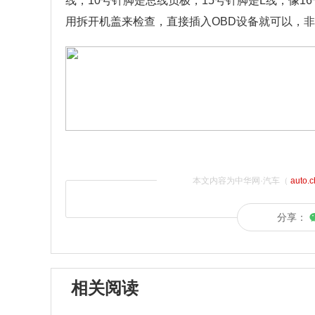
线，10号针脚是总线负极，15号针脚是L线，像
用拆开机盖来检查，直接插入OBD设备就可以，
本文内容为中华网·汽车（
auto.
分享：
相关阅读