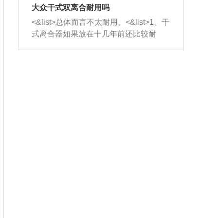
室，最后形成废气排出，就可以让三元
无法制作，需要将车辆送到修理厂或4s
造成烧机油。<&list>3、机油粘度。使用
大众干式双离合耐用吗
催化器得到清洗，排气管堵塞的情况就
店；<&list>2.车辆半轴套管防尘罩破
机油粘度过小的话，同样会有烧机油现
<&list>总体而言不太耐用。<&list>1、干
能够得到解决。
裂，破裂后会出现漏油现象，使半轴磨
象，机油粘度过小具有很好的流动性，
式离合器如果放在十几年前还比较耐
损严重，磨损的半轴容易损坏，产生异
容易窜入到气缸内，参与燃烧。<&list>
用，但是由于现在的汽车发动机动力输
响；<&list>3.稳定器的转向胶套和球头
4、机油量。机油量过多，机油压力过
出越来越高，使得干式离合器散热不足
老化，一般是使用时间过长造成的。解
大，会将部分机油压入气缸内，也会出
的缺陷也逐渐暴露出来。<&list>2、由于
决方法是更换新的质量好的转向橡胶套
现烧机油。<&list>5、机油滤清器堵塞：
干式双离合的工作环境暴露在空气中，
和球头。
会导致进气不畅，使进气压力下降，形
而离合器的散热也是通离合器罩上面的
成负压，使机油在负压的情况下吸入燃
几个小孔来进行散热。但是在行驶过程
烧室引起烧机油。<&list>6、正时齿轮或
中变速箱需要换挡，就不得不使得离合
链条磨损：正时齿轮或链条的磨损会引
器频繁工作。<&list>3、长时间的低速行
起气阀和曲轴的正时不同步。由于轮齿
驶以及过于频繁的启停，导致离合器的
或链条磨损产生的过量侧隙，使得发动
温度不断升高，而低速行驶时空气流动
机的调节无法实现：前一圈的正时和下
效率不高，无法将离合器中的热量有效
一圈可能就不一样。当气阀和活塞的运
的带走，导致离合器内部的温度不断升
动不同步时，会造成过大的机油消耗。
高，加速离合器的磨损。
解决方法：更换正时齿轮或链条。<&list
>7、内垫圈、进风口破裂：新的发动机
设计中，经常采用各种由金属和其他材