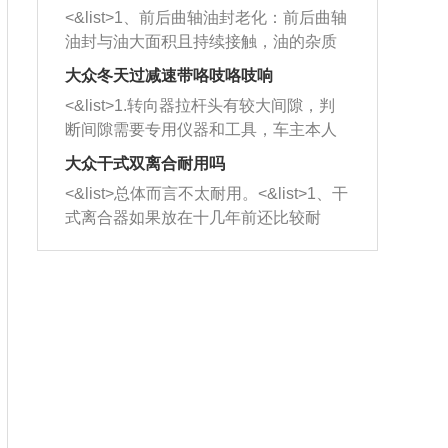
平底锅两耳，然后往左打半圈、一圈、
西取出来。但如果是因为积碳过多引起
<&list>1、前后曲轴油封老化：前后曲轴
一圈半的练习，往右同样也要打相同的
的堵塞，就需要将三元催化器泡在草酸
油封与油大面积且持续接触，油的杂质
圈数。 <&list>3、最后强调要反复练
中进行清洗。 <&list>3、也可以利用清
和发动机内持续温度变化使其密封效果
习，这样就可以形成肌肉记忆，在真实
大众冬天过减速带咯吱咯吱响
洗剂对堵塞的情况得到解决，将清洗剂
逐渐减弱，导致渗油或漏油。<&list>2、
驾驶车辆时，不需要记忆也能打好方
放在燃油箱中，与燃油混合后，车辆启
<&list>1.转向器拉杆头有较大间隙，判
活塞间隙过大：积碳会使活塞环与缸体
向。
动时，就可以和汽油一起进入到燃烧
断间隙需要专用仪器和工具，车主本人
的间隙扩大，导致机油流入燃烧室中，
室，最后形成废气排出，就可以让三元
无法制作，需要将车辆送到修理厂或4s
造成烧机油。<&list>3、机油粘度。使用
大众干式双离合耐用吗
催化器得到清洗，排气管堵塞的情况就
店；<&list>2.车辆半轴套管防尘罩破
机油粘度过小的话，同样会有烧机油现
<&list>总体而言不太耐用。<&list>1、干
能够得到解决。
裂，破裂后会出现漏油现象，使半轴磨
象，机油粘度过小具有很好的流动性，
式离合器如果放在十几年前还比较耐
损严重，磨损的半轴容易损坏，产生异
容易窜入到气缸内，参与燃烧。<&list>
用，但是由于现在的汽车发动机动力输
响；<&list>3.稳定器的转向胶套和球头
4、机油量。机油量过多，机油压力过
出越来越高，使得干式离合器散热不足
老化，一般是使用时间过长造成的。解
大，会将部分机油压入气缸内，也会出
的缺陷也逐渐暴露出来。<&list>2、由于
决方法是更换新的质量好的转向橡胶套
现烧机油。<&list>5、机油滤清器堵塞：
干式双离合的工作环境暴露在空气中，
和球头。
会导致进气不畅，使进气压力下降，形
而离合器的散热也是通离合器罩上面的
成负压，使机油在负压的情况下吸入燃
几个小孔来进行散热。但是在行驶过程
烧室引起烧机油。<&list>6、正时齿轮或
中变速箱需要换挡，就不得不使得离合
链条磨损：正时齿轮或链条的磨损会引
器频繁工作。<&list>3、长时间的低速行
起气阀和曲轴的正时不同步。由于轮齿
驶以及过于频繁的启停，导致离合器的