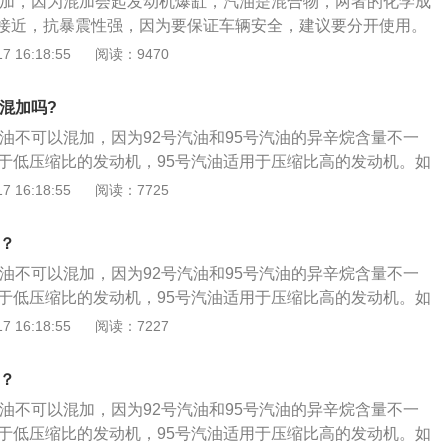
能混加，因为混加会起发动机爆缸，汽油是混合物，两者的化学成
接近，抗暴震性强，因为要保证车辆安全，建议要分开使用。
区别是辛烷值不同，品质高低不同，具体介绍如下：辛烷值不同：
 16:18:55
阅读：9470
的异辛烷，8%的正庚烷。95号汽油：是95%的异辛烷，3%的正
品质高低不同：汽油的标号代表的是油品的辛烷值，标号高的
能混加吗?
烷值高，辛烷值高的油品，这种汽油的抗爆性能也就更加好，
汽油不可以混加，因为92号汽油和95号汽油的异辛烷含量不一
在运行上面也就能够更加的平稳，还能减少汽车磨损，同时对
用于低压缩比的发动机，95号汽油适用于压缩比高的发动机。如
保护性。建议低标号的车辆错加高标号汽油不会有损伤，但辛
95号汽油的汽车上面添加了92号汽油的话，会产生不正常的燃
 16:18:55
阅读：7725
燃油的燃点导致发动机出现滞燃现象。也就是发动机的做功能
爆震除了损害燃烧室之外，会更直接地影响发动机的正常运
低，实际反馈的体验是动力变差；建议高标号的车辆使用低标
致发动机损坏。如果在原本应该加92号汽油的汽车上加了95号
机爆震。因为辛烷值低太多，汽油燃点降低后在压缩冲程中会
吗？
发动机造成损伤，但是95号汽油比92号汽油贵，会造成浪费。
缩冲程中一旦在火花塞没有在点火之前爆燃，上升的冲程会出
汽油不可以混加，因为92号汽油和95号汽油的异辛烷含量不一
号汽油的区别：标准汽油是由异辛烷和正庚烷组成。异辛烷的抗爆性
会导致发动机的运行非常不稳定，如果是无感爆震只是噪音加
用于低压缩比的发动机，95号汽油适用于压缩比高的发动机。如
100；正庚烷的抗爆性差，在汽油机上容易发生爆震，其辛烷
伤并不明显；如是有明显爆震感则说明发动机的工况已经非常
95号汽油的汽车上面添加了92号汽油的话，会产生不正常的燃
 16:18:55
阅读：7227
油的标号为92，则表示该标号的汽油与含异辛烷92%、正庚烷
不仅是行驶稳定性，而且会造成活塞和气缸的异常磨损，严重
爆震除了损害燃烧室之外，会更直接地影响发动机的正常运
有相同的抗爆性。95和98号原理相同。加错汽油的处理办法：
致发动机损坏。如果在原本应该加92号汽油的汽车上加了95号
车规定的汽油标号要高，比如规定92号，加了95号，则正常消
吗？
发动机造成损伤，但是95号汽油比92号汽油贵，会造成浪费。
号的汽油即可。如果加的汽油比汽车规定的汽油标号要低，比如
汽油不可以混加，因为92号汽油和95号汽油的异辛烷含量不一
号汽油的区别：标准汽油是由异辛烷和正庚烷组成。异辛烷的抗爆性
，加了92号的话，只需要添加高抗爆性的燃油添加剂即可。当
用于低压缩比的发动机，95号汽油适用于压缩比高的发动机。如
100；正庚烷的抗爆性差，在汽油机上容易发生爆震，其辛烷