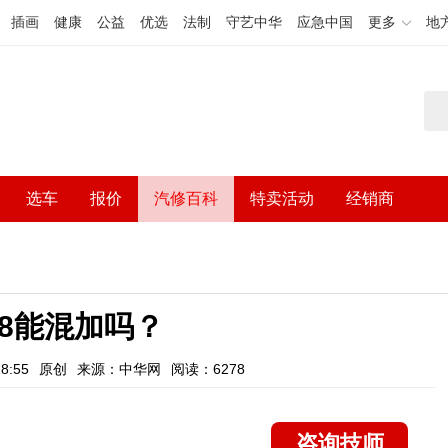
插画
健康
公益
优选
法制
守艺中华
应急中国
更多
地
选车
报价
汽修百科
特卖活动
经销商
98能混加吗？
8:55
原创
来源：中华网
阅读：6278
咨询技师