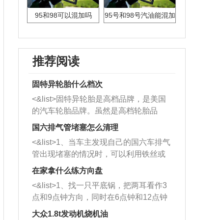
95和98可以混加吗
95号和98号汽油能混加
吗?
推荐阅读
固特异轮胎什么档次
<&list>固特异轮胎是高档品牌，是美国
的汽车轮胎品牌。虽然是高档轮胎品
牌，但是中高低端的轮胎都有生产，这
国六排气管堵塞怎么清理
也是为了更好的开拓市场。
<&list>1、当车主发现自己的国六车排气
管出现堵塞的情况时，可以利用铁丝或
者是细棍，直接将杂物给取出来，如果
在家拿什么练方向盘
堵塞情况比较严重，也可以采取应急措
<&list>1、找一只平底锅，把两耳看作3
施。 <&list>2、直接利用木棍将所有的
点和9点钟方向，同时在6点钟和12点钟
杂物推到排气管里面的位置处，然后将
方向做一个标记。 <&list>2、双手握住
三元催化器拆解开，就可以将堵塞的东
大众1.8t发动机烧机油