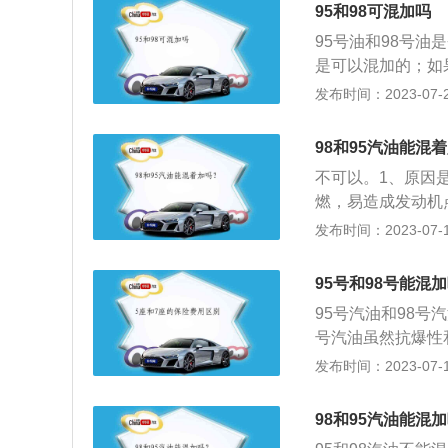
95和98可混加吗
95号油和98号
是可以混加的；如
辛烷值不同，标号
发布时间：2023-07-27
好。具体影响有以
机的运作受到影响
98和95汽油能混
行全面的清洗。2
不可以。1、原因
过高，所以这种发
燃，易造成发动机
震是发动机内一种
油是混合物，平时
发布时间：2023-07-17
严重的爆震甚至会
号汽油和98号汽
接近，抗暴震性强
95号和98号能混
但最好还是分开使
95号汽油和98
混用，会造成爆震
号汽油虽然抗爆性
更多的尾气污染。
标号越高越适合压
发布时间：2023-07-17
加98号汽油有可
油进行混加使用，
98和95汽油能混
成一定的影响，甚