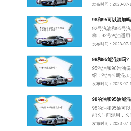
然，也可以直接把
果在原本应该添加
发布时间：2023-07-17
值定为0。如果汽
油，可以查阅汽车
烧，会导致爆震，
8%的标准汽油具
转，严重可能会导
如果加的汽油比汽
98和95可以混加
汽油，虽然不会对
耗完后，换上92
92号汽油和95号
92、95、98
规定加95号汽油
样，92号汽油适
好，其辛烷值定为
然，也可以直接把
果在原本应该添加
发布时间：2023-07-17
值定为0。如果汽
油，可以查阅汽车
烧，会导致爆震，
8%的标准汽油具
转，严重可能会导
如果加的汽油比汽
98和95能混加吗?
汽油，虽然不会对
耗完后，换上92
95汽油和98汽
92、95、98
规定加95号汽油
绍：汽油长期混加
好，其辛烷值定为
然，也可以直接把
指汽油的抗爆指数
发布时间：2023-07-17
值定为0。如果汽
油，可以查阅汽车
它们两者的化学成
8%的标准汽油具
所以还是要分开使
如果加的汽油比汽
98的油和95油能
用，会造成爆震、
耗完后，换上92
98的油和95油
多的尾气污染。98
规定加95号汽油
能长时间混用，长
异辛烷和2%的正
然，也可以直接把
别：1、辛烷值不
发布时间：2023-07-17
性和动力性更高，
油，可以查阅汽车
合物相等的汽油；