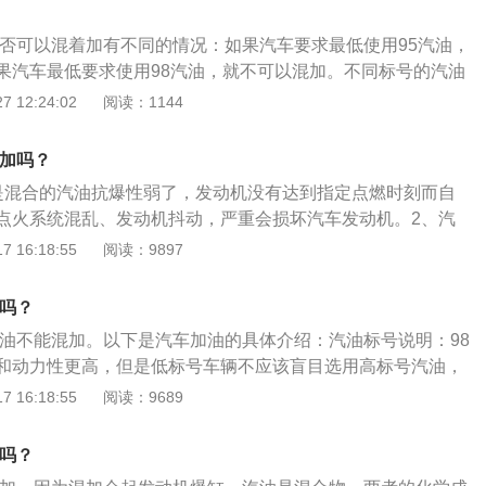
油是否可以混着加有不同的情况：如果汽车要求最低使用95汽油，
果汽车最低要求使用98汽油，就不可以混加。不同标号的汽油
越高的汽油辛烷值也是越高，辛烷值越高的汽油稳定性也越
 12:24:02
阅读：1144
下2点：1、车辆的加速性能会下降，积碳产生。积碳会让发动
，发动机比较容易出现故障，情况严重的话，需要对发动机进
着加吗？
、发动机发生爆震。有些发动机在工作时汽缸内的温度和压力
是混合的汽油抗爆性弱了，发动机没有达到指定点燃时刻而自
动机就需要使用更高标号的汽油，否则发动机会出现爆震。爆
点火系统混乱、发动机抖动，严重会损坏汽车发动机。2、汽
不正常的燃烧现象，爆震会导致发动机的动力下降油耗升高，
所接触的汽油标号是指汽油的抗爆指数（即辛烷值）不同，95
 16:18:55
阅读：9897
导致发动机出现连杆变形或活塞炸裂的情况。
油严格来说不能混用，不过它们两者的化学成分等各方面都比较
，两者混用一般不会有什么太大问题，但是要保证车辆安全，
加吗？
用。3、个别地区还有低标号的90号汽油，如果和高标号汽油
号汽油不能混加。以下是汽车加油的具体介绍：汽油标号说明：98
、动力不足等现象，并且会影响火花塞的使用寿命，还会带来
和动力性更高，但是低标号车辆不应该盲目选用高标号汽油，
缩比更大的发动机，而加95号油车的发动机往往压缩比较小，
 16:18:55
阅读：9689
能增加发动机内的爆震。避免混加使用：不应该将不同标号的汽
比如说98和95号汽油混加，但是长期使用也有可能对发动机造
加吗？
至会出现发动机积碳、油耗增加等现象。