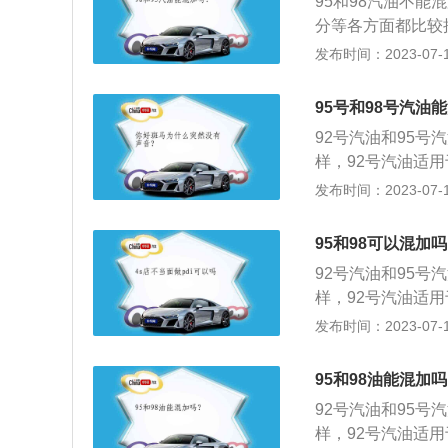
95和98汽油不
分等各方面都比较
98，95汽油的
发布时间：2023-07-17
92号汽油含92%
庚烷的汽油。汽油
95号和98号汽油
油品也就代表着辛
92号汽油和95号
这样汽车的发动机
样，92号汽油适
发动机也有更好的
果在原本应该添加
发布时间：2023-07-17
烷值的提高会改变
烧，会导致爆震，
力和热效率均会降
转，严重可能会导
号汽油会造成发动
95和98可以混加
汽油，虽然不会对
被提前点燃，在压
92号汽油和95号
92、95、98
现阻力。这一阻力
样，92号汽油适
好，其辛烷值定为
大，对发动机的损
果在原本应该添加
发布时间：2023-07-17
值定为0。如果汽
严重，震动影响的
烧，会导致爆震，
8%的标准汽油具
还会拉缸。
转，严重可能会导
如果加的汽油比汽
95和98油能混加
汽油，虽然不会对
耗完后，换上92
92号汽油和95号
92、95、98
规定加95号汽油
样，92号汽油适
好，其辛烷值定为