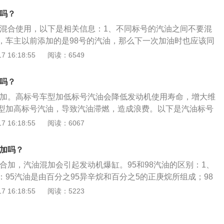
燃，就可以保证发动机处于最佳的点火提前角，动力输出不受
烧能力不同：98号汽油抗爆性和动力性更高；95号汽油抗爆震
正是代表着燃油的抗爆性，标号越大，表示抗爆性越好。抗爆
以吗？
动机内燃烧时抵抗爆震的能力，它是汽油燃烧功能的首要指
不要混合使用，以下是相关信息：1、不同标号的汽油之间不要混
发动机内燃烧不正常引起的。辛烷值正是汽油抗爆震的目标，
，车主以前添加的是98号的汽油，那么下一次加油时也应该同
震性越强，压缩比越高，燃烧室的压力越高，如果使用抗爆性
油。2、如果是特殊情况，添加一次95号的汽油问题不大，但长
 16:18:55
阅读：6549
易产生爆震。
动机爆震现象，还会导致发动机积碳增加、油耗增加。如果车
的汽油标号，最好是将汽车油箱内的汽油用到油表灯亮了之后
加吗？
取出来，再更换其他标号的汽油，而不是直接混合使用。
能混加。高标号车型加低标号汽油会降低发动机使用寿命，增大维
型加高标号汽油，导致汽油滞燃，造成浪费。以下是汽油标号
汽油标号代表汽油辛烷值，95号汽油异辛烷比例约占95%，正
 16:18:55
阅读：6067
。异辛烷抗爆性好，正庚烷抗爆性差，标号越高辛烷值越高，表
。以此类推，98号汽油抗爆性更好。2、98号汽油不适合所有
合加吗？
请加95号以上车用汽油”的车辆可加注98号汽油。
混合加，汽油混加会引起发动机爆缸。95和98汽油的区别：1、
95汽油是由百分之95异辛烷和百分之5的正庚烷所组成；98
异辛烷和百分之2的正庚烷所组成。2、抗爆性不同：95汽油抗爆
 16:18:55
阅读：5223
抗爆性高。汽油是从石油里分馏或裂化、裂解出来的具有挥发
混合物液体，用作燃料。汽油重要的特性为蒸发性、安定性、