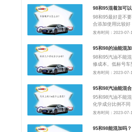
高压下也不会被压
油。2、抗爆震燃
影响。汽油标号也
98和95混着加可
燃烧能力平常。
性就是指汽油在发
98和95最好是
标，爆震是汽油在
合添加使用比较好
辛烷值越高，抗爆
样添加98号的汽
发布时间：2023-07-17
低的汽油，则更容
期如此就会出现发
主是想要更换使用
95和98的油能混
再加，或者直接抽
98和95汽油不
修成本。低标号车
的扩展资料：1、
发布时间：2023-07-17
庚烷比例约占5%
示汽油抗爆性越好
95和98汽油能混
汽车。油箱盖标注“
95和98汽油不能
化学成分比例不同：
汽油是百分之98
发布时间：2023-07-17
性平常；98汽油
性、可燃性的烃类
95和98能混加吗？