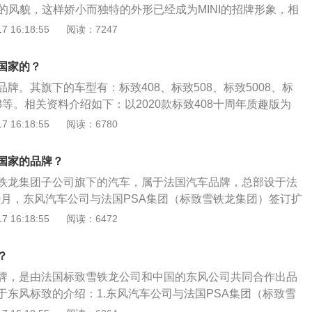
族的风貌，这样娇小而独特的外形已经成为MINI的招牌形象，相
款，厂方也会保留其超过90%的外观特征的。MINICooper的
 16:18:55
阅读：7247
，既可以选择车身与车顶同色，又可以选择车身与车顶不同的
：MINICooper采用前置发动机前轮驱动，四缸16气门的发动
国家的？
MINICooper装备的是四轮独立跑车化悬架系统，以及后轴多连杆
牌。其旗下的车型有：标致408、标致508、标致5008、标
极为优越的道路操控性。
008等。相关资料介绍如下：以2020款标致408十周年质趣版为
型4门5座三厢车，车身尺寸是长4750mm、宽1820mm、高1
 16:18:55
阅读：6780
2730mm。周年质趣版搭载了1.2l涡轮增压发动机和6挡双离合变
00千瓦，最大扭矩是230牛米。
国家的品牌？
铁龙集团子公司旗下的汽车，属于法国汽车品牌，总部设于法
10月，东风汽车公司与法国PSA集团（标致雪铁龙集团）签订扩
，两大集团强强联手，全面展开将标致品牌引入中国的新蓝
 16:18:55
阅读：6472
生，主要车型有206、207、307、408、508。东风标致品牌
的形象，该形象于1880年中期演变为标致唯一的制造商标。作
？
子的形象不断发生变化，演绎出跨越多个世纪的传奇。从象征
牌，是由法国标致雪铁龙公司和中国的东风公司共同合作出品
表了一个追求高质量无止境的制造企业，雄狮标识把企业与猫
于东风标致的介绍：1.东风汽车公司与法国PSA集团（标致雪
活、力量和秀美等特质紧密地联系在了一起。标致重要发展历
大合作的合资合同，两大集团强强联手，全面展开将标致品牌