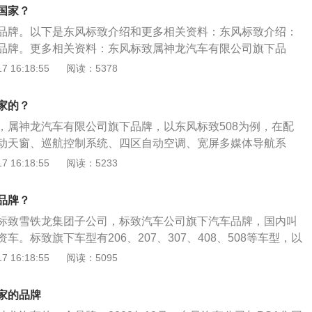
上市。2014年6月，观致3五门版正式上市。2014年12月，观
国家？
上市。2016年3月，第四款车型观致5SUV正式上市。2016年1
品牌。以下是东风标致介绍和更多相关资料：东风标致介绍：
3GT正式上市。2017年4月，观致ModelK-EV超级电动概念
品牌。更多相关资料：东风标致属神龙汽车有限公司旗下品
8月，首款“国六”排放标准产品观致5S开启预售。
月，东风汽车公司与法国PSA集团（标致雪铁龙集团）签订扩大合
 16:18:55
阅读：5378
大集团强强联手，全面展开将标致品牌引入中国的新蓝图，东
作为品牌的象征，狮子的形象不断发生变化，演绎出跨越多个
家的？
征锯条的质量，到代表了一个追求高质量无止境的制造企业，
，属神龙汽车有限公司旗下品牌，以东风标致508为例，在配
猫科动物所代表的灵活、力量和秀美等特质紧密地联系在了一
动天窗、巡航控制系统、四区自动空调、宽屏多媒体导航系
秉承“美感、可靠、活力、创新”的品牌理念，东风标致一直致
、扬声器、智能转向氙气大灯、LED日间行车灯、智能无钥匙
 16:18:55
阅读：5233
中国主流汽车品牌之一。通过差价补偿、安全行乐天下、蓝色
阳帘、彩色抬头显示屏以及后排多媒体影音系统等。东风标致
，东风标致树立了良好的诚信品牌形象和品牌标识。
4870mm、1855mm、1455mm，轴距为2848mm，前轮距为
品牌？
为1585mm。
标致雪铁龙集团子公司，标致汽车公司旗下汽车品牌，国内叫
车。标致旗下车型有206、207、307、408、508等车型，以
身尺寸长宽高分别为4750mm、1820mm、1488mm，轴距为
 16:18:55
阅读：5095
408拥有独创的6加X安全系统，可以照顾到驾驶者与乘坐车安全
统包括EVA紧急制动辅助系统、博世8.1版本的ABS防抱死系
家的品牌
力分配、TSC牵引力控制、ESP电子稳定系统，其中TSC和E