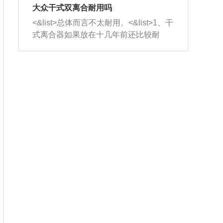
室，最后形成废气排出，就可以让三元
无法制作，需要将车辆送到修理厂或4s
造成烧机油。<&list>3、机油粘度。使用
大众干式双离合耐用吗
催化器得到清洗，排气管堵塞的情况就
店；<&list>2.车辆半轴套管防尘罩破
机油粘度过小的话，同样会有烧机油现
<&list>总体而言不太耐用。<&list>1、干
能够得到解决。
裂，破裂后会出现漏油现象，使半轴磨
象，机油粘度过小具有很好的流动性，
式离合器如果放在十几年前还比较耐
损严重，磨损的半轴容易损坏，产生异
容易窜入到气缸内，参与燃烧。<&list>
用，但是由于现在的汽车发动机动力输
响；<&list>3.稳定器的转向胶套和球头
4、机油量。机油量过多，机油压力过
出越来越高，使得干式离合器散热不足
老化，一般是使用时间过长造成的。解
大，会将部分机油压入气缸内，也会出
的缺陷也逐渐暴露出来。<&list>2、由于
决方法是更换新的质量好的转向橡胶套
现烧机油。<&list>5、机油滤清器堵塞：
干式双离合的工作环境暴露在空气中，
和球头。
会导致进气不畅，使进气压力下降，形
而离合器的散热也是通离合器罩上面的
成负压，使机油在负压的情况下吸入燃
几个小孔来进行散热。但是在行驶过程
烧室引起烧机油。<&list>6、正时齿轮或
中变速箱需要换挡，就不得不使得离合
链条磨损：正时齿轮或链条的磨损会引
器频繁工作。<&list>3、长时间的低速行
起气阀和曲轴的正时不同步。由于轮齿
驶以及过于频繁的启停，导致离合器的
或链条磨损产生的过量侧隙，使得发动
温度不断升高，而低速行驶时空气流动
机的调节无法实现：前一圈的正时和下
效率不高，无法将离合器中的热量有效
一圈可能就不一样。当气阀和活塞的运
的带走，导致离合器内部的温度不断升
动不同步时，会造成过大的机油消耗。
高，加速离合器的磨损。
解决方法：更换正时齿轮或链条。<&list
>7、内垫圈、进风口破裂：新的发动机
设计中，经常采用各种由金属和其他材