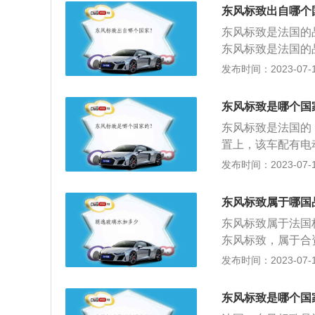
月，观致3轿车正式
东风标致出自哪个
致3都市SUV正式
东风标致是法国的
1月，第五款车型观致
东风标致是法国的
车亮相。2019年
牌。2002年10
发布时间：2023-07-17
作的合资合同，两
风标致由此诞生。
东风标致是哪个国
世纪的传奇。从象
东风标致是法国的
雄狮标识把企业与
置上，该车配有电
起。自成立以来，
统、蓝牙免提电话
发布时间：2023-07-17
力于将自己打造成
进入、后窗电动遮
承诺等一系列活动
508的长宽高分别为
东风标致属于哪国
1600mm，后轮距
东风标致属于法国
东风标致，属于合资
标致408为例，其车
发布时间：2023-07-17
2730mm。标致
的方方面面。这个系
东风标致是哪个国
统、EBD电子制动