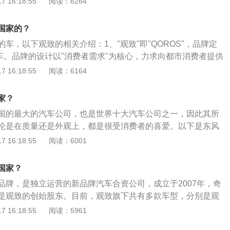
 16:18:55
阅读：6264
，一台装有戴姆勒汽油发动机的标致牌“2型”面世，并成为第一辆
，东风标致由此诞生。2.东风标致秉承“美感、可靠、活力、创
4年，标致公司在阿尔芒.标致的领导下，生产出多种汽车品种，差
东风标致一直致力于将自己打造成中国主流汽车品牌之一。
型”、“6型”、“7型”轻便车、“8型”折篷车、对坐式“9型”、客货
国家的？
1948年，标致重返汽车舞台，在10月巴黎车展上推出首辆战后设
车，以下观致的相关介绍：1、"观致"即"QOROS"，品牌定
，开始采用单一车型政策。2002年，东风汽车公司与标致汽车
用车。品牌的设计以"消费者需求"为核心，力求向都市消费者提供
资合同签字仪式，在北京人民大会堂隆重举行。
悦体验。2、观致汽车旗下共有3款产品：观致3轿车、观致3五
 16:18:55
阅读：6164
SUV。3、观致汽车是一家全新的国际化汽车公司，具备全新理
神，汇聚全球一流的专家团队，与全球领先的技术和服务供应
家？
求精的品质、历久弥新的优雅设计和超越驾乘的体验"为品牌和
国的最大的汽车公司，也是世界十大汽车公司之一，因此其所
造国际品质标准的卓越产品。
论是在质量还是外观上，都是很受消费者的喜爱。以下是东风
1、标致汽车线条流畅，设计新颖，与同一系列的其它车型的
 16:18:55
阅读：6001
统，同时又不乏各自的亮点，206与307系列多次荣获欧洲年度
不衰。2、这是不断成就标致技术、战略及商业运作的武器。
国家？
求动力强劲，注重汽车对道路状况有灵敏的反应；另外，通过
品牌，是独立运营的新品牌汽车合资公司，成立于2007年，奇
强品牌的号召力，以及发展与客户相互的联系，增强市场反
是观致的创始股东。目前，观致旗下共有多款车型，分别是观
的重要组成部分。3、依靠创新，标致公司长期致力于对高新
UV版、观致3EV版、观致5轿车、观致5SUV版等等。发展历
 16:18:55
阅读：5961
，不断推出装备和技术领先的新产品。
，观致汽车成立。2011年11月，常熟生产基地揭牌。2013年11