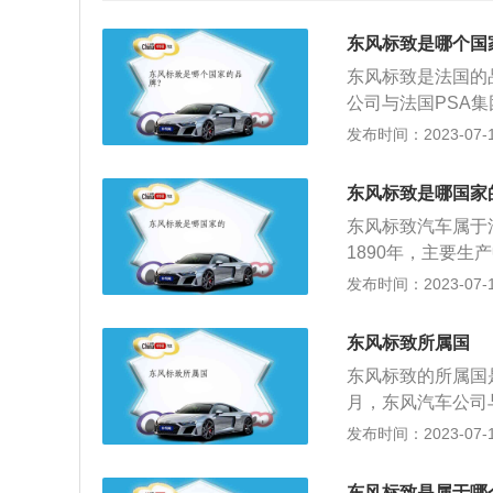
东风标致是哪个国
东风标致是法国的
公司与法国PSA
强联手，全面展开
发布时间：2023-07-17
的象征，狮子的形
质量，到代表了一
东风标致是哪国家
所代表的灵活、力
东风标致汽车属于
靠、活力、创新的
1890年，主要生
牌之一。
东风汽车公司达成
发布时间：2023-07-17
有：标致3008，标
车身尺寸是：长475
东风标致所属国
标致408前悬架
东风标致的所属国
其搭载了1.2t涡
月，东风汽车公司
是230扭米，与其
同，全面展开将标
发布时间：2023-07-17
风标致已向中国市场投
8、3008、200
东风标致是属于哪