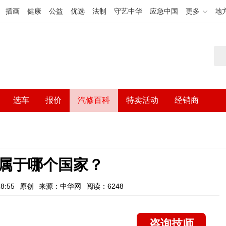
插画
健康
公益
优选
法制
守艺中华
应急中国
更多
地
选车
报价
汽修百科
特卖活动
经销商
属于哪个国家？
8:55
原创
来源：中华网
阅读：6248
咨询技师