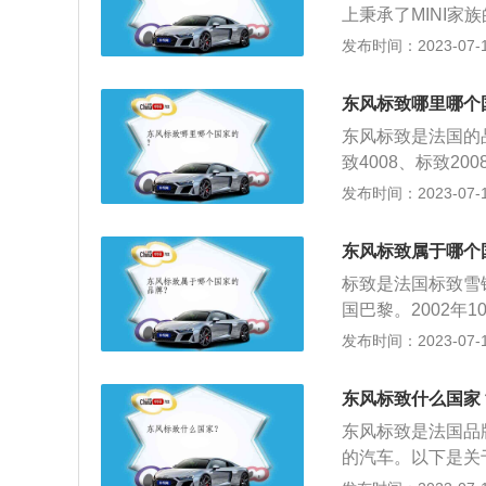
上秉承了MINI家
信不管怎样升级、改
发布时间：2023-07-17
色彩搭配非常丰富
颜色；2、配置方面
东风标致哪里哪个
机排量为1.6L，
东风标致是法国的品
悬架系统，提供了
致4008、标致2
例，其属于一款紧凑
发布时间：2023-07-17
488mm，轴距为
速箱，最大功率是1
东风标致属于哪个
标致是法国标致雪
国巴黎。2002年
大合作的合资合同
发布时间：2023-07-17
图，东风标致由此诞
的标志是一个雄狮
东风标致什么国家
为品牌的象征，狮
东风标致是法国品
锯条的质量，到代
的汽车。以下是关
科动物所代表的灵
铁龙集团）签订扩