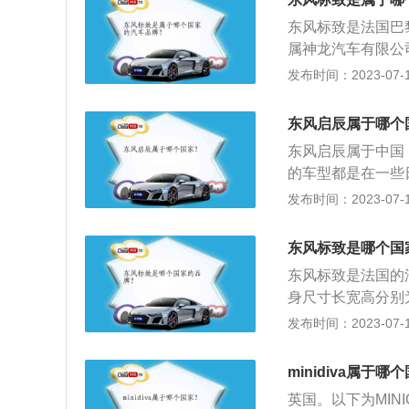
致408是一款紧凑
东风标致是法国巴
米，发动机为1.2
属神龙汽车有限公
m、1820mm、1
生产汽车的历史仅
发布时间：2023-07-17
史并不是从汽车业
望远镜、夹鼻眼镜
东风启辰属于哪个
足。在汽车时代来
东风启辰属于中国
大。标识演变：雄
的车型都是在一些
的灵活、力量和秀
的，汽车的三大件
发布时间：2023-07-17
比较看重的地方。东
机是国产的，启辰
东风标致是哪个国
共推出了两款动力车
东风标致是法国的
身尺寸长宽高分别为4
面，标致408车
发布时间：2023-07-17
风阻还是有一定的帮助
PureTech两套
minidiva属于哪
m、250nm。
英国。以下为MINI