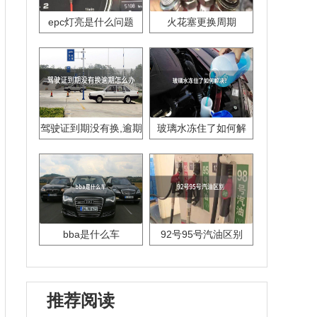
epc灯亮是什么问题
火花塞更换周期
驾驶证到期没有换,逾期
玻璃水冻住了如何解
怎么办??
决？
bba是什么车
92号95号汽油区别
推荐阅读