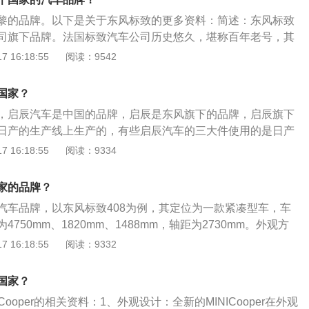
型车，能源类型为汽油，最大功率为100kw，最大扭矩230牛
黎的品牌。以下是关于东风标致的更多资料：简述：东风标致
T136马力L3，变速箱为6挡双离合。该车长宽高分别为4750m
司旗下品牌。法国标致汽车公司历史悠久，堪称百年老号，其
488mm，轴距为2730mm。（数据来源于有架官网）
次于汽车鼻祖戴姆勒-奔驰。但与戴姆勒-奔驰不同的是，其历
 16:18:55
阅读：9542
开始，在进入汽车业前，曾涉足五金工具、家用电器、裙撑、
弹簧、锯条、外科手术器械、猎枪、收音机、缝纫机等不一而
国家？
临之前，标致自行车、摩托车和运输卡车的生产规模也相当宏
，启辰汽车是中国的品牌，启辰是东风旗下的品牌，启辰旗下
狮形象是标致品牌的标识，雄狮标识把企业与猫科动物所代表
日产的生产线上生产的，有些启辰汽车的三大件使用的是日产
美等特质紧密地联系在了一起。
是变速箱、发动机、底盘，这三大件也是很多消费者在买车时
 16:18:55
阅读：9334
风启辰旗下有轿车、两厢车、suv等车型，启辰汽车t70发动
t70是启辰汽车旗下推出的一款紧凑型SUV，在动力方面这款车
家的品牌？
型，分别搭载的是1.6L和2.0L自然吸气发动机。
汽车品牌，以东风标致408为例，其定位为一款紧凑型车，车
750mm、1820mm、1488mm，轴距为2730mm。外观方
侧整体感觉呈现出了车尾微微上扬的姿态，高速行驶的时候对于
 16:18:55
阅读：9332
。动力方面，标致408分别搭1.2T230THP、1.6T350THP
动力系统，最大功率分别是100kw、125kw，最大扭矩分别是230n
个国家？
Cooper的相关资料：1、外观设计：全新的MINICooper在外观