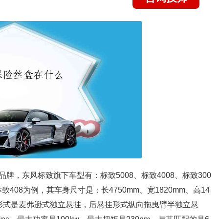
，东风标致旗下车型有：标致5008、标致4008、标致300
标致408为例，其车身尺寸是：长4750mm、宽1820mm、高14
前悬架形式是麦弗逊式独立悬挂，后悬挂形式纵向拖曳臂半独立悬