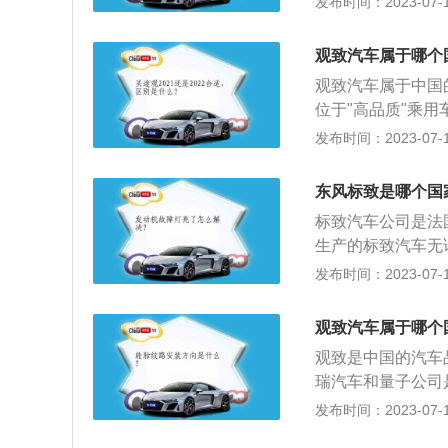
发布时间：2023-07-17
程如下：1890年
引入中国的新蓝图
标致汽车。189
新”的品牌理念，
不多同时推出双座“5
观致汽车属于哪个
两用车“10型”。
观致汽车属于中国的
计的全新汽车203
位于"高品质"乘
公司扩大合作的合
超越驾驶乐趣的愉
发布时间：2023-07-17
门版和观致3都市
念与突破常规的精
东风标致是哪个国
商合作，以"精益
标致汽车公司是法
产品的驱动力，打
生产的标致汽车无
标致的相关介绍：
发布时间：2023-07-17
和谐悦目，自成一
车型的桂冠，经久
观致汽车属于哪个
从技术上，标致力
观致是中国的汽车
参加汽车比赛，增
瑞汽车和量子公司
馈，都是企业发展
致3轿车、观致3S
发布时间：2023-07-17
技术的研制与开发
程：2007年12月