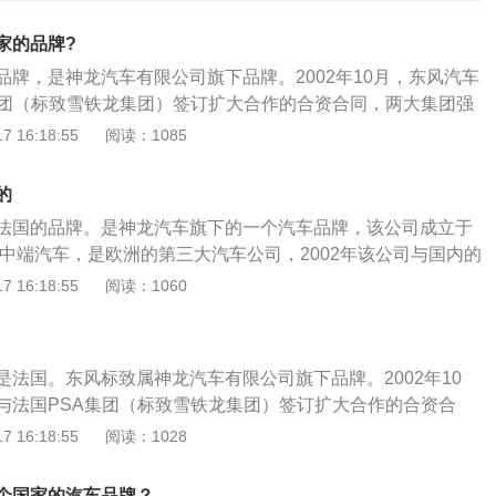
家的品牌?
品牌，是神龙汽车有限公司旗下品牌。2002年10月，东风汽车
集团（标致雪铁龙集团）签订扩大合作的合资合同，两大集团强
将标致品牌引入中国的新蓝图，东风标致由此诞生。作为品牌
 16:18:55
阅读：1085
象不断发生变化，演绎出跨越多个世纪的传奇。从象征锯条的
个追求高质量无止境的制造企业，雄狮标识把企业与猫科动物
的
量和秀美等特质紧密地联系在了一起。东风标致秉承美感、可
法国的品牌。是神龙汽车旗下的一个汽车品牌，该公司成立于
品牌理念，东风标致一直致力于将自己打造成中国主流汽车品
产中端汽车，是欧洲的第三大汽车公司，2002年该公司与国内的
战略协议，合资创造东风标致品牌汽车。东风标致旗下车型
 16:18:55
阅读：1060
致2008，标致208，标致408等。以2020款标致408为例，其
0mm，宽1820mm，高1488mm，轴距为2730mm。2020款
形式是麦弗逊式独立悬挂，后悬挂形式纵向拖曳臂半独立悬架，
是法国。东风标致属神龙汽车有限公司旗下品牌。2002年10
轮增压发动机，最大马力是136ps，最大功率是100kw，最大扭矩
与法国PSA集团（标致雪铁龙集团）签订扩大合作的合资合
匹配的是6挡双离合变速箱。
致品牌引入中国的新蓝图，东风标致由此诞生。截至目前，东
 16:18:55
阅读：1028
放了包括508、408、308S、308、301轿车和5008、400
8SUV等车型。以标致4082020款230THP十周年质臻版为例：标
个国家的汽车品牌？