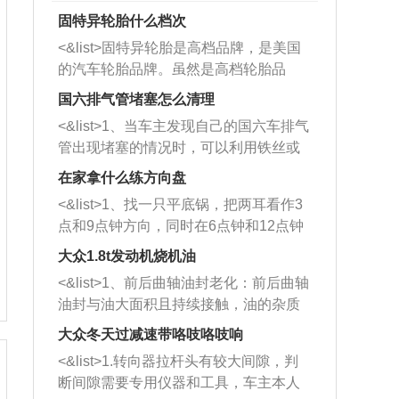
固特异轮胎什么档次
<&list>固特异轮胎是高档品牌，是美国
的汽车轮胎品牌。虽然是高档轮胎品
牌，但是中高低端的轮胎都有生产，这
国六排气管堵塞怎么清理
也是为了更好的开拓市场。
<&list>1、当车主发现自己的国六车排气
管出现堵塞的情况时，可以利用铁丝或
者是细棍，直接将杂物给取出来，如果
在家拿什么练方向盘
堵塞情况比较严重，也可以采取应急措
<&list>1、找一只平底锅，把两耳看作3
施。 <&list>2、直接利用木棍将所有的
点和9点钟方向，同时在6点钟和12点钟
杂物推到排气管里面的位置处，然后将
方向做一个标记。 <&list>2、双手握住
三元催化器拆解开，就可以将堵塞的东
大众1.8t发动机烧机油
平底锅两耳，然后往左打半圈、一圈、
西取出来。但如果是因为积碳过多引起
<&list>1、前后曲轴油封老化：前后曲轴
一圈半的练习，往右同样也要打相同的
的堵塞，就需要将三元催化器泡在草酸
油封与油大面积且持续接触，油的杂质
圈数。 <&list>3、最后强调要反复练
中进行清洗。 <&list>3、也可以利用清
和发动机内持续温度变化使其密封效果
习，这样就可以形成肌肉记忆，在真实
大众冬天过减速带咯吱咯吱响
洗剂对堵塞的情况得到解决，将清洗剂
逐渐减弱，导致渗油或漏油。<&list>2、
驾驶车辆时，不需要记忆也能打好方
放在燃油箱中，与燃油混合后，车辆启
<&list>1.转向器拉杆头有较大间隙，判
活塞间隙过大：积碳会使活塞环与缸体
向。
动时，就可以和汽油一起进入到燃烧
断间隙需要专用仪器和工具，车主本人
的间隙扩大，导致机油流入燃烧室中，