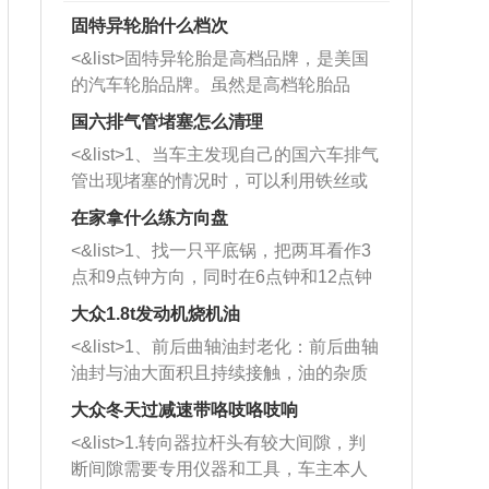
固特异轮胎什么档次
<&list>固特异轮胎是高档品牌，是美国
的汽车轮胎品牌。虽然是高档轮胎品
牌，但是中高低端的轮胎都有生产，这
国六排气管堵塞怎么清理
也是为了更好的开拓市场。
<&list>1、当车主发现自己的国六车排气
管出现堵塞的情况时，可以利用铁丝或
者是细棍，直接将杂物给取出来，如果
在家拿什么练方向盘
堵塞情况比较严重，也可以采取应急措
<&list>1、找一只平底锅，把两耳看作3
施。 <&list>2、直接利用木棍将所有的
点和9点钟方向，同时在6点钟和12点钟
杂物推到排气管里面的位置处，然后将
方向做一个标记。 <&list>2、双手握住
三元催化器拆解开，就可以将堵塞的东
大众1.8t发动机烧机油
平底锅两耳，然后往左打半圈、一圈、
西取出来。但如果是因为积碳过多引起
<&list>1、前后曲轴油封老化：前后曲轴
一圈半的练习，往右同样也要打相同的
的堵塞，就需要将三元催化器泡在草酸
油封与油大面积且持续接触，油的杂质
圈数。 <&list>3、最后强调要反复练
中进行清洗。 <&list>3、也可以利用清
和发动机内持续温度变化使其密封效果
习，这样就可以形成肌肉记忆，在真实
大众冬天过减速带咯吱咯吱响
洗剂对堵塞的情况得到解决，将清洗剂
逐渐减弱，导致渗油或漏油。<&list>2、
驾驶车辆时，不需要记忆也能打好方
放在燃油箱中，与燃油混合后，车辆启
<&list>1.转向器拉杆头有较大间隙，判
活塞间隙过大：积碳会使活塞环与缸体
向。
动时，就可以和汽油一起进入到燃烧
断间隙需要专用仪器和工具，车主本人
的间隙扩大，导致机油流入燃烧室中，