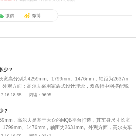
微信
微博
多少？
高分别为4259mm、1799mm、1476mm，轴距为2637m
：外观方面：高尔夫采用家族式设计理念，双条幅中网搭配锐
尚且不失稳重。车身侧面线条修长，尾部简洁硬朗，并且尾灯
 16:18:55
阅读：9695
造型更加靓丽。内饰方面：高尔夫采用了家族式设计，三辐式方
包裹，手感更加出色，方向盘两侧使用了钢琴烤漆材质进行点
少？
偏向驾驶员一侧，中控屏幕以触屏为主，并无采用太多的物理
259mm，高尔夫是基于大众的MQB平台打造，其车身尺寸长宽
、1799mm、1476mm，轴距为2631mm。外观方面，高尔夫车
尚，同时又不失大气之美。内饰方面，高尔夫采用的环抱式中