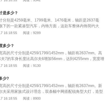
 16:18:55
阅读：9342
时也采用了一些人体工程学的设计元素，这就使驾驶者在驾驶
方便的操控汽车。高尔夫的车身采用的是工艺制造的钢板，在
寸是多少？
提下，这款车将车身的重量降低了100kg，这就使得这款车的
别是4259毫米、1799毫米、1476毫米，轴距是2637毫
济性表现更好。
旗下的一款紧凑型汽车，内饰方面，这款车整体内饰简约大
的营造更为浓烈，中控台上方选配的液晶大屏幕和高清仪表
 16:18:55
阅读：9289
撼力，带给车主更好的体验。动力方面，这款车一共使用了两
.2升涡轮增压发动机，另一款是1.4升涡轮增压发动机，1.2升
度多少？
大马力为116匹，最大扭矩为200牛米；1.4升涡轮增压发动
的尺寸分别是4259/1799/1452mm，轴距有2637mm。高
匹，最大扭矩为250牛米。
夫7的车身长度比高尔夫6增加56mm，达到4255mm，宽度增
9mm；高尔夫7的高度：车身高度则降低28mm为1451mm，前
 16:18:55
阅读：9130
49毫米（增加8毫米）和1520毫米（增加6毫米），最后在轴
，达到2637mm。
多少?
的尺寸分别是4259/1799/1452mm，轴距有2637mm。新
尔夫采用家族式设计理念，双条幅中网搭配锐角型大灯，造型
车身侧面线条修长，尾部简洁硬朗，并且尾灯采用LED光源，
 16:18:55
阅读：8900
高尔夫的内饰：高尔夫采用了家族式设计，三辐式方向盘采用