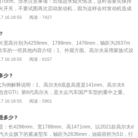
为70cm。涉水注意事项：出现进水熄火情况，这时需要先保持
越野性能，可选择离地间隙较高的车辆，以避免底盘受到剐蹭
火开关，不要试图再次启动发动机，因为这样会对发动机造成
保险公司会予以不受理赔处理。使用雪地模式：进入积水路段
 16:18:55
阅读：7427
动挡汽车尽量使用一档，最好进入雪地模式，防止车轮出现打
出积水路段后，连续制动几次，将刹车盘里的水分蒸发，以免
？
能。
高分别为4259mm、1799mm、1476mm，轴距为2637m
款车的一些其他内容介绍：1、外观方面。高尔夫采用家族式设
网搭配锐角型大灯，造型时尚且不失稳重。车身侧面线条修
 16:18:55
阅读：6157
，并且尾灯采用LED光源，造型更加靓丽。2、内饰方面。高
设计，三辐式方向盘采用真皮材质包裹，手感更加出色，方向
多少？
烤漆材质进行点缀。中控台设计更偏向驾驶员一侧，中控屏幕
为例解释说明：1、高尔夫6底盘高度是141mm。高尔夫6
采用太多的物理按键。3、配置方面。高尔夫全系标配儿童座
包含GTI）第6代高尔夫，是大众汽车国产车型的重中之重。
盗锁止、车内中控锁、ABS防抱死、上坡辅助、自动驻车、泊
6代高尔夫放弃了大众家族式的“大U形前脸”，整个前脸风格更像
 16:18:55
阅读：5901
载电话、日间行车灯、弯道辅助照明灯、车窗防夹手功能、防紫
co，车身侧面造型则与国产的第四代高尔夫相似，通过充分运用腰
后雨刷、电动后视镜、后视镜加热等配置。4、动力方面。高尔
侧面更显苗条。国产之后的第6代高尔夫在外观方面是原汁原
4T、2.0T三款涡轮增压发动机，其中1.2T发动机最大功率为81k
是多少？
只是会在车尾部增加“一汽大众”的字眼。第6代高尔夫与缺席中
大扭矩为200Nm；1.4T发动机最大功率为96kW（131Ps），最
长4296mm、宽1788mm、高1471mm。以2021款高尔夫d
尔夫一样，都产自于PQ35平台，与现款的速腾、明锐等共用平
2.0T发动机最大功率为110kW（150Ps），最大扭矩为250N
汽大众旗下的紧凑型车，轴距为2636mm，油箱容积为51l，行
779×1479MM的车身尺寸，以及2578mm的轴距只能算得上是紧