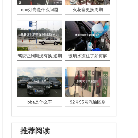
epc灯亮是什么问题
火花塞更换周期
驾驶证到期没有换,逾期
玻璃水冻住了如何解
怎么办??
决？
bba是什么车
92号95号汽油区别
推荐阅读