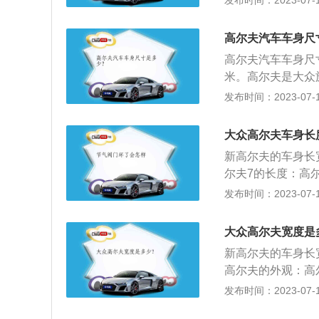
发布时间：2023-07-17
控台设计理念，同
汽车的过程中更加
高尔夫汽车车身尺
保证车身刚度的前
高尔夫汽车车身尺寸分
操控性能和燃油经
米。高尔夫是大众
气，尤其是科技感
发布时间：2023-07-17
盘，给人以视觉震
款发动机，一款是1
大众高尔夫车身长
涡轮增压发动机的最
新高尔夫的车身长宽高
机最大马力为150
尔夫7的长度：高尔
加13mm达到179
发布时间：2023-07-17
后轮距分别达到15
距方面将增加59mm
大众高尔夫宽度是
新高尔夫的车身长宽高
高尔夫的外观：高
时尚且不失稳重。
发布时间：2023-07-17
造型更加靓丽。新