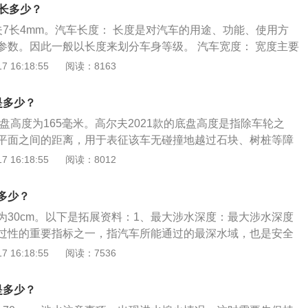
感更加出色，方向盘两侧使用了钢琴烤漆材质进行点缀。中控
7长多少？
员一侧，中控屏幕以触屏为主，并无采用太多的物理按键。
夫7长4mm。汽车长度： 长度是对汽车的用途、功能、使用方
参数。因此一般以长度来划分车身等级。 汽车宽度： 宽度主要
活性。对于乘用轿车，如果要求横向布置的三个坐位都有宽阔
 16:18:55
阅读：8163
够的肩宽），那么车宽一般都要达到1.8M。 汽车高度： 车
心（操控性）和空间。大部分轿车高度在1.5米以下，与人体的
是多少？
低很多，主要是出于降低全车重心的考虑，以确保高速拐弯时
底盘高度为165毫米。高尔夫2021款的底盘高度是指除车轮之
平面之间的距离，用于表征该车无碰撞地越过石块、树桩等障
尔夫2021款离地间隙越高，通过性就越好，不过如果高尔夫20
 16:18:55
阅读：8012
高的话，高速行驶的稳定性也会下降。高尔夫8是一汽大众旗下
车型（第八代车型），于2020（第十六届）北京车展正式首发
多少？
1款的长宽高尺寸分别是4296毫米，1788毫米，1471毫米，轴
为30cm。以下是拓展资料：1、最大涉水深度：最大涉水深度
般来说，轿车的离地间隙在110毫米到150毫米之间，SUV的离
过性的重要指标之一，指汽车所能通过的最深水域，也是安全
到250毫米之间。但高尔夫2021款的离地间隙不是静止不变
法：当水深为轮胎的三分之一高度时，可以放心通过，只要操
 16:18:55
阅读：7536
于负载状况，因此要根据高尔夫2021款的负载变化的情况考虑
不必要的损失。当水深超过轮胎一半高度时，就要小心，因为
在选择车辆时，可以把离地间隙作为选择的参考因素之一。具
成车内进水。如果涉水深度超过保险杠，行车时应该提高警
和行驶的路面，一般在城市中路面较好时，选择离地间隙低的
是多少？
水。
性和舒适度；如果长期出入外地或行驶在路面条件较差的地