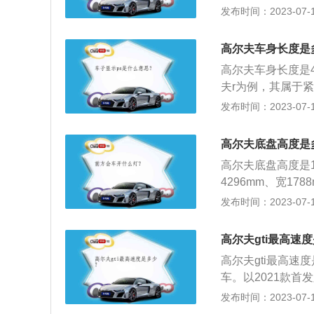
m；5、传动系统
李箱容积为380l，
发布时间：2023-07-17
凑级车型，但是高
逊式独立悬挂和后
动机，最大功率是8
3、动力方面，国产
最大扭矩转速是每分钟
SI的发动机成为
高尔夫车身长度是
置还有7速DSG
高尔夫车身长度是42
筹。
夫r为例，其属于紧
g。2019款高
发布时间：2023-07-17
搭载了1.8l涡轮
280nm，与其匹
高尔夫底盘高度是
高尔夫底盘高度是
4296mm、宽17
容积为380l。高
发布时间：2023-07-17
最大功率转速是每分
前悬架使用了麦弗
高尔夫gti最高速
高尔夫gti最高速
车。以2021款首发
m、1471mm，轴
发布时间：2023-07-17
发版高尔夫gti