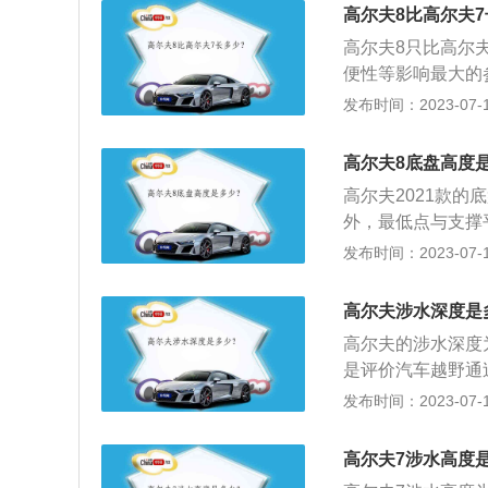
真皮材质包裹，手
高尔夫8比高尔夫
台设计更偏向驾驶
高尔夫8只比高尔
便性等影响最大的
影响乘坐空间和灵
发布时间：2023-07-17
的乘坐感（主要是足
身高度直接影响重
高尔夫8底盘高度
自然坐姿高度相比
高尔夫2021款的
不会翻车。
外，最低点与支撑
碍物的能力。若高
发布时间：2023-07-17
21款离地间隙太
的全新一代高尔夫
高尔夫涉水深度是
亮相。高尔夫202
高尔夫的涉水深度
距2636毫米。一
是评价汽车越野通
地间隙在200毫米
深度。2、判断方
发布时间：2023-07-17
的，该数据也取决
作正确，不会造成
离地间隙的变化。
这种情况下容易造
体要看车辆的用途
高尔夫7涉水高度
惕，避免发动机进
车辆，可增加稳定