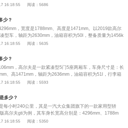
方面。与之匹配的是7速双离合变速箱。悬挂方面均采用前麦弗
整备质量是1310kg。2021款高尔夫dsg搭载了1.2l涡轮增压发
 16:18:55
阅读：5686
尔夫的受众群定位于年轻人群，这样的尺寸也是完全够用。
扭力梁式非独立悬挂的组合方式。
5kw，最大功率转速是每分钟5000rpm，最大扭矩是200nm，
第6代高尔夫搭载了1.6L发动机作为入门级车型，另一款1.4T
2000到3500rpm。
了第6代高尔夫最吸引人的亮点之一。国产第6代高尔夫的亮点配
多少？
双离合变速器，换挡更加平顺，动力传递效率和经济性都更胜一
96mm，宽度是1788mm、高度是1471mm。以2019款高尔
凑型车，轴距为2630mm，油箱容积为50l，整备质量为1456k
尔夫r前悬架是麦弗逊式独立悬架，后悬架是多连杆式独立悬架，其
 16:18:55
阅读：5635
增压发动机，最大马力是180ps，最大功率是132kw，最大扭矩是
配的是6挡双离合变速箱。
多少？
106mm，高尔夫是一款紧凑型5门5座两厢车，车身尺寸是：长
88mm、高1471mm，轴距为2636mm，油箱容积为51l，行李箱
尔夫搭载了1.2t发动机和7挡双离合变速箱，最大功率是85千瓦，
 16:18:55
阅读：5593
钟5000转，最大扭矩是200牛米，其驱动方式是前置前驱，
逊式独立悬架，后悬架使用了扭力梁式非独立悬架。
度是多少？
度是每小时240公里，其是一汽大众集团旗下的一款家用型轿
版高尔夫gti为例，其车身长宽高分别是：4296mm、1788m
距为2631mm，油箱容积为51l，行李箱容积为380l。2021款首
 16:18:55
阅读：5350
前悬架是麦弗逊式独立悬架，后悬架是多连杆式独立悬架，其搭载