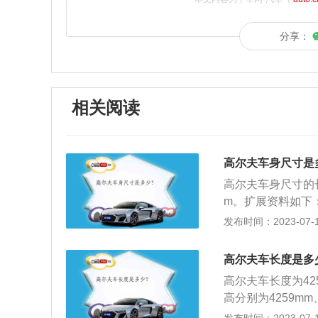
分享：
相关阅读
高尔夫车身尺寸是
高尔夫车身尺寸的长宽
m。扩展资料如下
角型大灯，造型时
发布时间：2023-07-17
采用LED光源，
向盘采用真皮材质
高尔夫车长度是多
缀。中控台设计更
高尔夫车长度为4
按键。
高分别为4259mm
身造型更加动感时