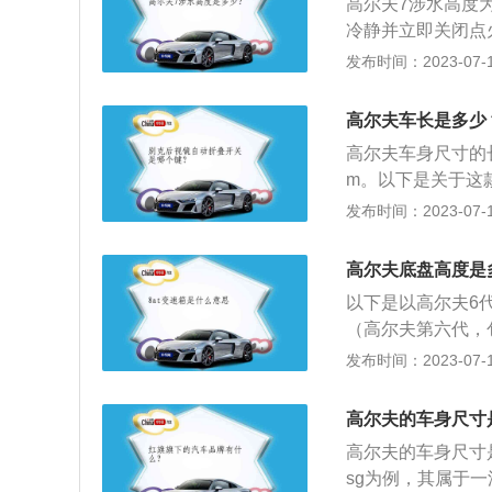
高尔夫7涉水高度
域，考虑到车辆的
冷静并立即关闭点
甚至损伤。
很大的损害，而且
发布时间：2023-07-17
后，减速慢行，自
滑。连续制动：驶
高尔夫车长是多少
影响汽车的制动性
高尔夫车身尺寸的长宽
m。以下是关于这
计理念，双条幅中
发布时间：2023-07-17
长，尾部简洁硬朗
尔夫采用了家族式
高尔夫底盘高度是
盘两侧使用了钢琴
以下是以高尔夫6代
以触屏为主，并无
（高尔夫第六代，
椅接口、发动机防
2、外观方面，第
发布时间：2023-07-17
车雷达、蓝牙/车
是大众SCiroc
外线/隔热玻璃、
线修饰使得新车的
夫搭载1.2T、1.
高尔夫的车身尺寸
味的沿用海外版，
W（110Ps），最
高尔夫的车身尺寸是：
国市场的第5代高
大扭矩为225Nm；
sg为例，其属于一
台技术，4199×1