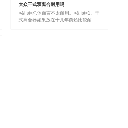
室，最后形成废气排出，就可以让三元
无法制作，需要将车辆送到修理厂或4s
造成烧机油。<&list>3、机油粘度。使用
大众干式双离合耐用吗
催化器得到清洗，排气管堵塞的情况就
店；<&list>2.车辆半轴套管防尘罩破
机油粘度过小的话，同样会有烧机油现
<&list>总体而言不太耐用。<&list>1、干
能够得到解决。
裂，破裂后会出现漏油现象，使半轴磨
象，机油粘度过小具有很好的流动性，
式离合器如果放在十几年前还比较耐
损严重，磨损的半轴容易损坏，产生异
容易窜入到气缸内，参与燃烧。<&list>
用，但是由于现在的汽车发动机动力输
响；<&list>3.稳定器的转向胶套和球头
4、机油量。机油量过多，机油压力过
出越来越高，使得干式离合器散热不足
老化，一般是使用时间过长造成的。解
大，会将部分机油压入气缸内，也会出
的缺陷也逐渐暴露出来。<&list>2、由于
决方法是更换新的质量好的转向橡胶套
现烧机油。<&list>5、机油滤清器堵塞：
干式双离合的工作环境暴露在空气中，
和球头。
会导致进气不畅，使进气压力下降，形
而离合器的散热也是通离合器罩上面的
成负压，使机油在负压的情况下吸入燃
几个小孔来进行散热。但是在行驶过程
烧室引起烧机油。<&list>6、正时齿轮或
中变速箱需要换挡，就不得不使得离合
链条磨损：正时齿轮或链条的磨损会引
器频繁工作。<&list>3、长时间的低速行
起气阀和曲轴的正时不同步。由于轮齿
驶以及过于频繁的启停，导致离合器的
或链条磨损产生的过量侧隙，使得发动
温度不断升高，而低速行驶时空气流动
机的调节无法实现：前一圈的正时和下
效率不高，无法将离合器中的热量有效
一圈可能就不一样。当气阀和活塞的运
的带走，导致离合器内部的温度不断升
动不同步时，会造成过大的机油消耗。
高，加速离合器的磨损。
解决方法：更换正时齿轮或链条。<&list
>7、内垫圈、进风口破裂：新的发动机
设计中，经常采用各种由金属和其他材