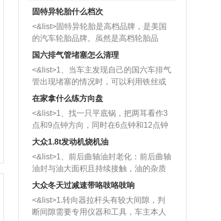
固特异轮胎什么档次
<&list>固特异轮胎是高档品牌，是美国
的汽车轮胎品牌。虽然是高档轮胎品
牌，但是中高低端的轮胎都有生产，这
国六排气管堵塞怎么清理
也是为了更好的开拓市场。
<&list>1、当车主发现自己的国六车排气
管出现堵塞的情况时，可以利用铁丝或
者是细棍，直接将杂物给取出来，如果
在家拿什么练方向盘
堵塞情况比较严重，也可以采取应急措
<&list>1、找一只平底锅，把两耳看作3
施。 <&list>2、直接利用木棍将所有的
点和9点钟方向，同时在6点钟和12点钟
杂物推到排气管里面的位置处，然后将
方向做一个标记。 <&list>2、双手握住
三元催化器拆解开，就可以将堵塞的东
大众1.8t发动机烧机油
平底锅两耳，然后往左打半圈、一圈、
西取出来。但如果是因为积碳过多引起
<&list>1、前后曲轴油封老化：前后曲轴
一圈半的练习，往右同样也要打相同的
的堵塞，就需要将三元催化器泡在草酸
油封与油大面积且持续接触，油的杂质
圈数。 <&list>3、最后强调要反复练
中进行清洗。 <&list>3、也可以利用清
和发动机内持续温度变化使其密封效果
习，这样就可以形成肌肉记忆，在真实
大众冬天过减速带咯吱咯吱响
洗剂对堵塞的情况得到解决，将清洗剂
逐渐减弱，导致渗油或漏油。<&list>2、
驾驶车辆时，不需要记忆也能打好方
放在燃油箱中，与燃油混合后，车辆启
<&list>1.转向器拉杆头有较大间隙，判
活塞间隙过大：积碳会使活塞环与缸体
向。
动时，就可以和汽油一起进入到燃烧
断间隙需要专用仪器和工具，车主本人
的间隙扩大，导致机油流入燃烧室中，