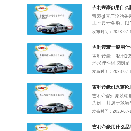
提高汽车的动力性
吉利帝豪gl用什
损坏，适应车辆的
帝豪gl原厂轮胎采
性、舒适性和节能
非全尺寸备胎。以
之一，它直接与路
发布时间：2023-07-17
2、轮胎的作用是
有良好的附着性；
吉利帝豪一般用什
重量，轮胎在汽车
吉利帝豪一般用19
环形弹性橡胶制品
车，其车身尺寸是：长
发布时间：2023-07-17
利帝豪搭载了1.5
扭矩是142牛米
吉利帝豪gl原装
悬架使用了扭力梁
吉利帝豪gl原装轮胎
为例，其属于紧凑型
轴距为2700mm，
发布时间：2023-07-17
架是麦弗逊式独立
发动机，最大马力是
吉利帝豪用什么品
的是6挡手动变速