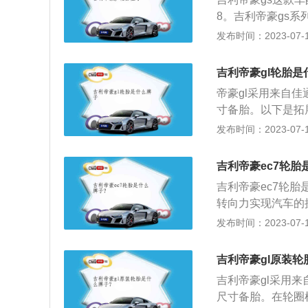
分别为4440毫米
轮胎制造企业，在
性和节能经济性。
8。吉利帝豪gs系列
官网）。超长的轴
证券交易所上市的
豪GS2019款1.8
发布时间：2023-07-17
配置部分，车子配
款1.4TCVT动、帝
制，胎压显示，前
的汽车有：帝豪GS20
锁，远程启动，全
吉利帝豪gl轮胎是
Pro260T、帝豪G
帝豪gl采用来自佳通
智联型、帝豪GS20
寸备胎。以下是拓
宽度225毫米，扁
入中国，在美国、
发布时间：2023-07-17
壁高度为胎面宽度
办事处。是全球领
比数字越小，轮胎
轿车、SUV、越
上最常使用的一种
吉利帝豪ec7轮胎
各种车型需求，畅
适合在市区或者是
吉利帝豪ec7轮
性：汽车轮胎是汽
转向力实现汽车的
和汽车行驶时所受
力，避免剧烈的震动
发布时间：2023-07-17
车轮和路面有良好
电子车身稳定控制
的重量，轮胎在汽
ESC电子车身稳
胎的使用一般不要
吉利帝豪gl原装
现冰雪路面侧滑及
吉利帝豪gl采用来
尺寸备胎。在轮圈