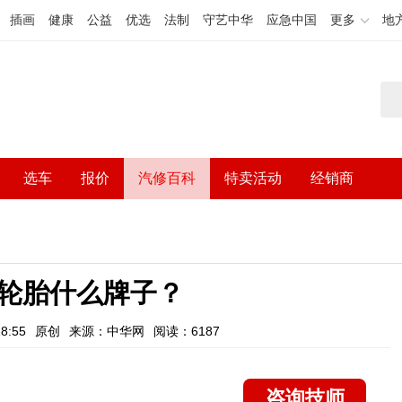
插画
健康
公益
优选
法制
守艺中华
应急中国
更多
地
选车
报价
汽修百科
特卖活动
经销商
轮胎什么牌子？
8:55
原创
来源：中华网
阅读：6187
咨询技师