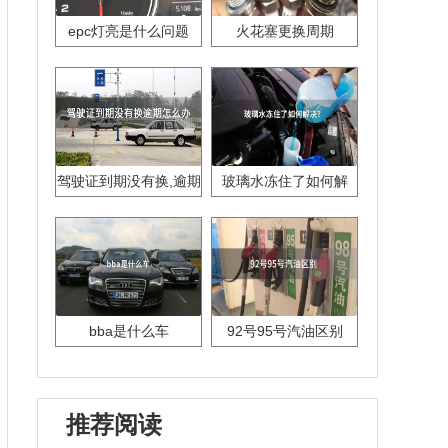
epc灯亮是什么问题
火花塞更换周期
驾驶证到期没有换,逾期
玻璃水冻住了如何解
怎么办??
决？
bba是什么车
92号95号汽油区别
推荐阅读