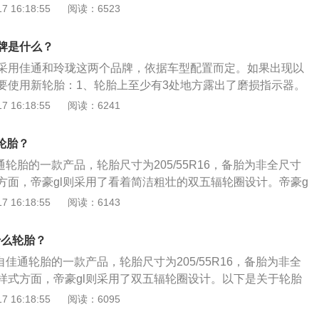
持车辆的全部重量，承受汽车的负荷，并传递其他方向的力和
 16:18:55
阅读：6523
引和制动的扭力，保证车轮和路面之间有良好的附着性，以提
制动性和通过性。3、防止汽车零部件受到剧烈震动和早期损
牌是什么？
速性能并降低行驶时的噪音，保证行驶的安全性、操纵稳定
采用佳通和玲珑这两个品牌，依据车型配置而定。如果出现以
经济性。
要使用新轮胎：1、轮胎上至少有3处地方露出了磨损指示器。
线或帘布透过轮胎橡胶显露出来。3、胎面或侧壁断裂、切开或
 16:18:55
阅读：6241
深到足以看到帘线或帘布的程度。4、轮胎鼓包、隆起或分
切开或有其它损坏，因损坏面积或部位而无法完全修复。
轮胎？
通轮胎的一款产品，轮胎尺寸为205/55R16，备胎为非全尺寸
方面，帝豪gl则采用了看着简洁粗壮的双五辐轮圈设计。帝豪g
用一般不要超过3年，里程不超过6万公里。以下是有关吉利帝豪
 16:18:55
阅读：6143
豪GL，帝豪GL中的字母G，代表着帝豪GL在“帝豪军团”中更高
Grand，寓意帝豪GL拥有较大的车内空间。字母L则代表了
什么轮胎？
—Luxury（豪华）；同时L也被视作“加长”的含义，帝豪GL拥
自佳通轮胎的一款产品，轮胎尺寸为205/55R16，备胎为非全
现。2、帝豪GL车身长度达到4725mm，无可争议的成为“中
样式方面，帝豪gl则采用了双五辐轮圈设计。以下是关于轮胎
，加之达到2700mm的轴距和领先同级的1802mm车宽，为帝
支持车辆的全部重量，承受汽车的负荷，并传递其他方向的力
 16:18:55
阅读：6095
+级轿车”的身份，宽绰车内空间无论是车内头部空间、后排腿部空
牵引和制动的扭力，保证车轮和路面之间有良好的附着性，以
现出了同级领先的水准。