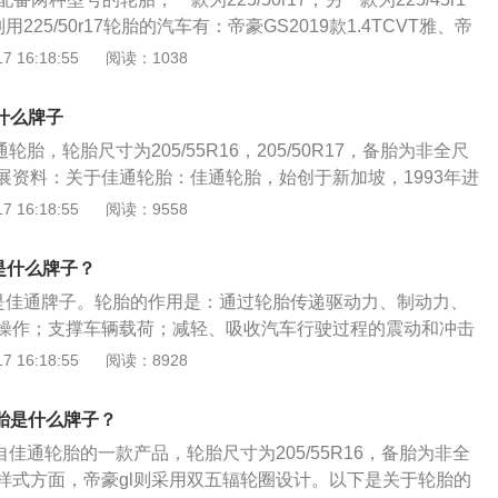
、1833毫米、1573毫米，轴距为2700毫米（数据来源百度有驾
销售额上居全球第十四。佳通轮胎股份有限公司是一家在上海
用225/50r17轮胎的汽车有：帝豪GS2019款1.4TCVT雅、帝
距可以满足内饰的空间感，乘坐起来的宽敞度是足够用的。在
中外合资股份有限公司，主营生产销售各类汽车轮胎。
L手动领尚型、帝豪GS2019款1.5TDDCT动260T、帝豪GS2019
 16:18:55
阅读：1038
备有abs防抱死系统，刹车辅助，牵引力控制，车身稳定控
豪GS2019款1.4T手动雅等。吉利帝豪gs系列用225/45r18轮胎
排安全带未系提醒，5个安全气囊，车内中控锁，行车自动落
20款1.5TDDCT动Pro260T、帝豪GS2019款1.5TDDCT动
速自适应巡航，360度全景影像，上坡辅助和自动驻车等。
什么牌子
S2019款1.4TCVT雅Pro、帝豪GS2018款领潮版1.4T自动臻尚
轮胎，轮胎尺寸为205/55R16，205/50R17，备胎为非全尺
18款运动版1.4T自动臻尚型等。以225/50r17轮胎为例，轮胎
展资料：关于佳通轮胎：佳通轮胎，始创于新加坡，1993年进
平比为50，可以安装在17英寸的轮圈上。扁平比50的意思是胎
加拿大、德国、英国、法国、印尼、巴西均设有销售子公司或
 16:18:55
阅读：9558
的50%。那么扁平比数字越大，轮胎从侧面看起来越厚，扁平
先的轮胎制造商之一。佳通提供种类齐全的高品质轮胎，满足
从侧面看起来越薄。R指的是子午线轮胎，子午线轮胎是汽车
野车、赛车、轻卡、轻客、卡车、客车、工程机械、农业机械等
类型的轮胎，子午线轮胎的使用周期相对来说要长一些，非常
是什么牌子？
销全球100多个国家，屡获国内外汽车厂商认可。轮胎的重要
在高速路段使用，耐磨性能更好。
胎是佳通牌子。轮胎的作用是：通过轮胎传递驱动力、制动力、
车的重要部件之一，它直接与路面接触，和汽车悬架共同来缓
操作；支撑车辆载荷；减轻、吸收汽车行驶过程的震动和冲击
到的冲击，保证汽车有良好的乘座舒适性和行驶平顺性；保证
损坏汽车零部件。吉利帝豪ec7特点：帝豪ec7全新搭载ESC
 16:18:55
阅读：8928
的附着性；提高汽车的牵引性、制动性和通过性；承受着汽车
系统，电子防炫目后视镜，倒车影像系统以及超速报警装置。
车上所起的重要作用越来越受到人们的重视。帝豪gl的汽车轮
定控制系统可以有效防止出现转向不足和转向过渡，以及防止出
超过3年，里程不超过6万公里。
轮胎是什么牌子？
翻车危险，制动效果更好。
自佳通轮胎的一款产品，轮胎尺寸为205/55R16，备胎为非全
样式方面，帝豪gl则采用双五辐轮圈设计。以下是关于轮胎的