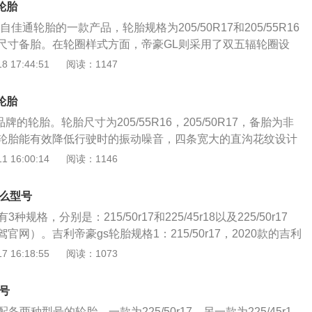
轮胎
佳通轮胎的一款产品，轮胎规格为205/50R17和205/55R16
尺寸备胎。在轮圈样式方面，帝豪GL则采用了双五辐轮圈设
1款UP1.4TCVT领尊型，车身尺寸为4725*1802*1478毫
 17:44:51
阅读：1147
/50R17，最大功率104千瓦，最大扭矩235牛米，搭载1.4T14
机（数据来源于有驾官网）。例如帝豪GL2021款UP1.4T手
轮胎
4725*1802*1478毫米，轮胎型号为205/55R16，最大功率
牌的轮胎。轮胎尺寸为205/55R16，205/50R17，备胎为非
矩235牛米，搭载1.4T141马力涡轮增压发动机（数据来源于有
轮胎能有效降低行驶时的振动噪音，四条宽大的直沟花纹设计
国际轮胎制造企业，总部位于上海，在中国五个战略性城市拥
确保轮胎在湿地的抓地力更强。（数据来源于有驾官网）以帝
 16:00:14
阅读：1146
轮胎采用多品牌策略，以完整、优质的产品系列满足市场需
.4T手动领尚型为例，匹配205/55R16尺寸轮胎。205/55R16表
为主要出口市场，产品畅销全球100多个国家和地区。佳通是
横截面宽度为205mm；55代表轮胎的扁平率，R代表轮胎类型
胎制造企业，在销售额上居全球第十四。凭借先进的设计技术
什么型号
6表示车轮直径为16英寸。（数据来源于有驾官网）以帝豪GL2
轮胎提供非常广泛的乘用车胎产品系列，满足轿车、SUV、越
种规格，分别是：215/50r17和225/45r18以及225/50r17
VT领尊型为例，匹配205/50R17尺寸轮胎。205/50r17表示：205
需求。佳通轮胎针对不同的路况及使用条件，打造出种类齐全
网）。吉利帝豪gs轮胎规格1：215/50r17，2020款的吉利
度为205mm；50代表轮胎的扁平率，R代表轮胎类型为子午线
，从而为客户带来更高的商业价值。以下是关于轮胎的作用介
雅life，1.5t采用的是17寸的轮胎。吉利帝豪gs轮胎规格2：225/
 16:18:55
阅读：1073
轮直径为17英寸。（数据来源于有驾官网）相关拓展如下：佳
的全部重量，承受汽车的负荷，并传递其他方向的力和力矩。
的吉利帝豪gs1.5t的顶配动pro260t采用的是18寸的轮胎。吉利帝
企业，总部位于上海，在中国五个战略性城市拥有七家工厂。
动的扭力，保证车轮和路面之间有良好的附着性，以提高汽车
5/50r17，2019款的吉利帝豪gs的1.4tcvt手动雅采用的是17寸
牌策略，以完整、优质的产品系列满足市场需求，以北美和欧
号
和通过性。3、防止汽车零部件受到剧烈震动和早期损坏，适
020款1.5TDDCT动260T为例吉利帝豪gs的车身长宽高尺寸
，产品畅销全球100多个国家和地区。佳通是中国较大的国际
并降低行驶时的噪音，保证行驶的安全性、操纵稳定性、舒适
备两种型号的轮胎，一款为225/50r17，另一款为225/45r1