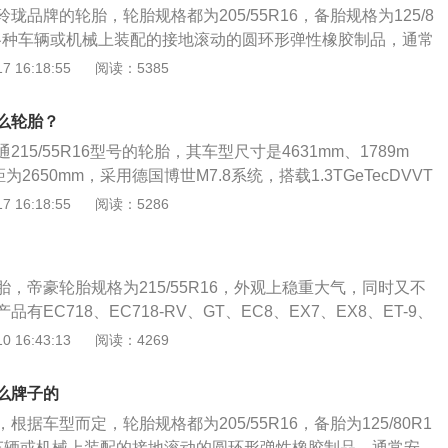
珑品牌的轮胎，轮胎规格都为205/55R16，备胎规格为125/8
在各种车辆或机械上装配的接地滚动的圆环形弹性橡胶制品，通常
，能支承车身，缓冲外界冲击，实现与路面的接触并保证车辆
 16:18:55
阅读：5385
豪属于紧凑型车，其车身尺寸是长4632mm、宽1789mm、
距为2650mm。吉利帝豪搭载了1.5l自然吸气发动机，最大功率是
么轮胎？
转速是每分钟6000rpm，与其匹配的是5挡手动变速箱。
15/55R16型号的轮胎，其车型尺寸是4631mm、1789m
为2650mm，采用德国博世M7.8系统，搭载1.3TGeTecDVVT
用前轮驱动，最大功率98kw，峰值扭矩185nm。吉利帝豪
 16:18:55
阅读：5286
母品牌之下构建的一个子品牌，其中帝豪EC718和EC718-R
首款B级轿车的三厢和两厢版。
，帝豪轮胎规格为215/55R16，外观上稳重大气，同时又不
有EC718、EC718-RV、GT、EC8、EX7、EX8、ET-9、
盖范围广泛，能够充分满足各类消费人员的不同需求。帝豪EC71
 16:43:13
阅读：4269
同时又不乏时尚动感。三条标志性的线条勾勒出既运动又稳定
身，从头到尾都带着鲜明的主题，张弛有度的和谐。帝豪EC8
么牌子的
宽大的车身与丰富的配置是吉利帝豪EC8较为抢眼的卖点。大
据车型而定，轮胎规格都为205/55R16，备胎为125/80R1
计，使得帝豪EC8更加偏重商务风格。帝豪EX8被吉利定位为
车辆或机械上装配的接地滚动的圆环形弹性橡胶制品。通常安