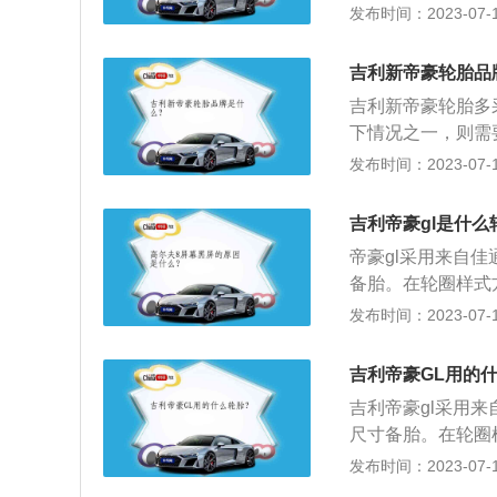
作用介绍：1、支
发布时间：2023-07-17
力矩。2、传送牵
高汽车的动力性、
吉利新帝豪轮胎品
坏，适应车辆的高
吉利新帝豪轮胎多
性、舒适性和节能
下情况之一，则需
2、可以看到有帘
发布时间：2023-07-17
者出现裂口，并且
层，轮胎被戳破、
吉利帝豪gl是什么
帝豪gl采用来自佳
备胎。在轮圈样式
l的汽车轮胎的使
发布时间：2023-07-17
gl的简介：1、帝
的定位，同时也代表
吉利帝豪GL用的
帝豪GL的高质感—
吉利帝豪gl采用来
有超长车身及轴距表
尺寸备胎。在轮圈
国品牌最长A级车”
的作用介绍：1、
发布时间：2023-07-17
豪GL奠定了“A
和力矩。2、传送
间，帝豪GL都体