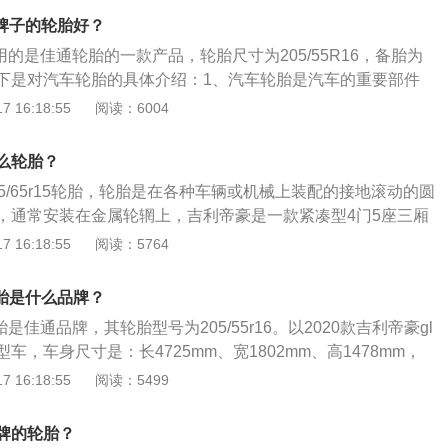
、制动性和通过性。3、防止汽车零部件受到剧烈震动和早期
么牌子的轮胎好？
高速性能并降低行驶时的噪音，保证行驶的安全性、操纵稳定
用的是佳通轮胎的一款产品，轮胎尺寸为205/55R16，备胎为
经济性。
下是对汽车轮胎的具体介绍：1、汽车轮胎是汽车的重要部件
面接触，和汽车悬架共同来缓和汽车行驶时所受到的冲击。
 16:18:55
阅读：6004
保证汽车有良好的乘座舒适性和行驶平顺性；保证车轮和路面
提高汽车的牵引性、制动性和通过性。3、轮胎承受着汽车的
么轮胎？
上所起的重要作用越来越受到人们的重视。
5/65r15轮胎，轮胎是在各种车辆或机械上装配的接地滚动的圆
，通常安装在金属轮辋上，吉利帝豪是一款紧凑型4门5座三厢
4632mm、宽1789mm、高1470mm，轴距为2650mm。吉
 16:18:55
阅读：5764
L自然吸气发动机和5挡手动变速箱，最大功率是80千瓦，最大
，其驱动方式是前置前驱，前悬架使用了麦弗逊式独立悬架，后
轮胎是什么品牌？
式非独立悬架。
是佳通品牌，其轮胎型号为205/55r16。以2020款吉利帝豪gl
车，车身尺寸是：长4725mm、宽1802mm、高1478mm，
油箱容积为55l，整备质量为1335kg。2020款吉利帝豪gl前悬
 16:18:55
阅读：5499
悬架，后悬架是扭力梁式非独立悬架，其搭载了1.4l涡轮增压
141ps，最大功率是104kw，最大扭矩是235nm，与其匹配
牌的轮胎？
箱。