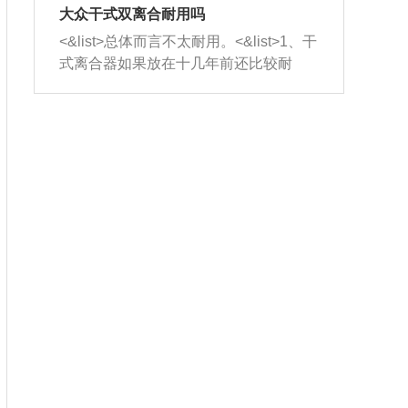
室，最后形成废气排出，就可以让三元
无法制作，需要将车辆送到修理厂或4s
造成烧机油。<&list>3、机油粘度。使用
大众干式双离合耐用吗
催化器得到清洗，排气管堵塞的情况就
店；<&list>2.车辆半轴套管防尘罩破
机油粘度过小的话，同样会有烧机油现
<&list>总体而言不太耐用。<&list>1、干
能够得到解决。
裂，破裂后会出现漏油现象，使半轴磨
象，机油粘度过小具有很好的流动性，
式离合器如果放在十几年前还比较耐
损严重，磨损的半轴容易损坏，产生异
容易窜入到气缸内，参与燃烧。<&list>
用，但是由于现在的汽车发动机动力输
响；<&list>3.稳定器的转向胶套和球头
4、机油量。机油量过多，机油压力过
出越来越高，使得干式离合器散热不足
老化，一般是使用时间过长造成的。解
大，会将部分机油压入气缸内，也会出
的缺陷也逐渐暴露出来。<&list>2、由于
决方法是更换新的质量好的转向橡胶套
现烧机油。<&list>5、机油滤清器堵塞：
干式双离合的工作环境暴露在空气中，
和球头。
会导致进气不畅，使进气压力下降，形
而离合器的散热也是通离合器罩上面的
成负压，使机油在负压的情况下吸入燃
几个小孔来进行散热。但是在行驶过程
烧室引起烧机油。<&list>6、正时齿轮或
中变速箱需要换挡，就不得不使得离合
链条磨损：正时齿轮或链条的磨损会引
器频繁工作。<&list>3、长时间的低速行
起气阀和曲轴的正时不同步。由于轮齿
驶以及过于频繁的启停，导致离合器的
或链条磨损产生的过量侧隙，使得发动
温度不断升高，而低速行驶时空气流动
机的调节无法实现：前一圈的正时和下
效率不高，无法将离合器中的热量有效
一圈可能就不一样。当气阀和活塞的运
的带走，导致离合器内部的温度不断升
动不同步时，会造成过大的机油消耗。
高，加速离合器的磨损。
解决方法：更换正时齿轮或链条。<&list
>7、内垫圈、进风口破裂：新的发动机
设计中，经常采用各种由金属和其他材