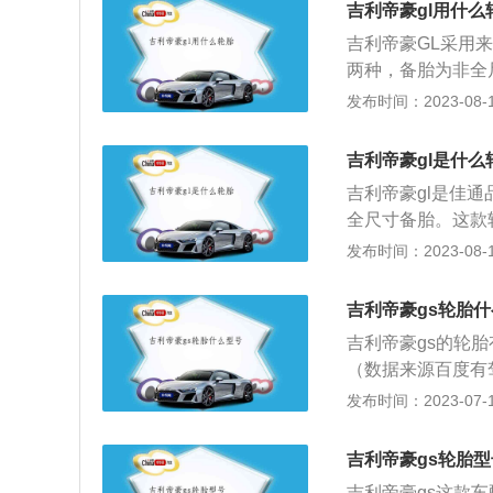
吉利帝豪gl用什么
吉利帝豪GL采用来自
两种，备胎为非全
计。例如帝豪GL202
发布时间：2023-08-18
米，轮胎型号为205
1马力涡轮增压发动
吉利帝豪gl是什么
动领尚型，车身尺寸为
吉利帝豪gl是佳通品
104千瓦，最大扭
全尺寸备胎。这款
驾官网）。佳通，
也可以迅速排水，
发布时间：2023-08-11
有七家工厂。佳通
豪GL2021款UP1
求，以北美和欧洲
示：205表示轮胎
中国较大的国际轮
吉利帝豪gs轮胎
为子午线轮胎；1
及生产工艺，佳通
吉利帝豪gs的轮胎有3
021款UP1.4TC
野车及小商用车的
（数据来源百度有驾官
表示轮胎横截面宽
的全钢子午线轮胎
帝豪gs的1.4t手动
发布时间：2023-07-17
轮胎；17表示车
绍：1、支持车辆
45r18，2020款
通，国际轮胎制造
2、传送牵引和制
豪gs轮胎规格3：22
佳通轮胎采用多品
吉利帝豪gs轮胎型
的动力性、制动性
的轮胎。以帝豪gs2
洲为主要出口市场
应车辆的高速性能
吉利帝豪gs这款车配