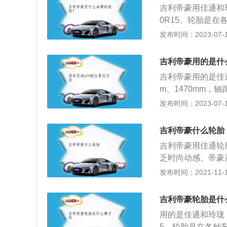
吉利帝豪用佳通和玲
0R15。轮胎是
安装在金属轮辋上
发布时间：2023-07-17
的行驶性能。吉利帝
高1470mm，轴
吉利帝豪用的是什
80kw，最大功率
吉利帝豪用的是佳通2
m、1470mm，轴距
涡轮增压发动机，采
发布时间：2023-07-17
（简称帝豪）是吉利
V这两款车是吉利
吉利帝豪什么轮胎
吉利帝豪用佳通轮胎
乏时尚动感。帝豪产品
EX9等跑车、覆
发布时间：2021-11-10
8外形稳重大气，
且整体感很强的车
吉利帝豪轮胎是什
是吉利高端品牌，
用的是佳通和玲珑，根
气、稳重的造型设
5。轮胎是在各种