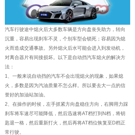
汽车行驶途中熄火后大多数车辆是方向盘丧失助力，转向
沉重，容易出现刹车不灵，个别车型会锁死；容易因为熄
火而造成交通事故。另外熄火后水可能会进入到发动机，
对离合器片有间接损坏。以下是自动挡汽车熄火的解决方
法：
1、一般来说自动挡的汽车不会出现熄火的现象，如果熄
火，多数是因为汽油质量不怎么样。所以要去大一点的信
誉好的加油站加油。
2、在操作的时候，左手抓紧方向盘稳住方向，右脚用力踩
刹车将车速尽可能降低，然后迅速将AT档打到N档，将钥
匙退一格，然后重新打火，然后再将AT档位恢复至D档正
常行驶。