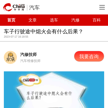
汽车
首页
文章
选车
汽修
百科
车子行驶途中熄火会有什么后果？
2023-07-17 16:18:55
汽修技师
我要咨询
汽车维修技师