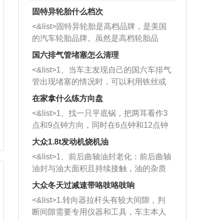
固特异轮胎什么档次
<&list>固特异轮胎是高档品牌，是美国
的汽车轮胎品牌。虽然是高档轮胎品
牌，但是中高低端的轮胎都有生产，这
国六排气管堵塞怎么清理
也是为了更好的开拓市场。
<&list>1、当车主发现自己的国六车排气
管出现堵塞的情况时，可以利用铁丝或
者是细棍，直接将杂物给取出来，如果
在家拿什么练方向盘
堵塞情况比较严重，也可以采取应急措
<&list>1、找一只平底锅，把两耳看作3
施。 <&list>2、直接利用木棍将所有的
点和9点钟方向，同时在6点钟和12点钟
杂物推到排气管里面的位置处，然后将
方向做一个标记。 <&list>2、双手握住
三元催化器拆解开，就可以将堵塞的东
大众1.8t发动机烧机油
平底锅两耳，然后往左打半圈、一圈、
西取出来。但如果是因为积碳过多引起
<&list>1、前后曲轴油封老化：前后曲轴
一圈半的练习，往右同样也要打相同的
的堵塞，就需要将三元催化器泡在草酸
油封与油大面积且持续接触，油的杂质
圈数。 <&list>3、最后强调要反复练
中进行清洗。 <&list>3、也可以利用清
和发动机内持续温度变化使其密封效果
习，这样就可以形成肌肉记忆，在真实
大众冬天过减速带咯吱咯吱响
洗剂对堵塞的情况得到解决，将清洗剂
逐渐减弱，导致渗油或漏油。<&list>2、
驾驶车辆时，不需要记忆也能打好方
放在燃油箱中，与燃油混合后，车辆启
<&list>1.转向器拉杆头有较大间隙，判
活塞间隙过大：积碳会使活塞环与缸体
向。
动时，就可以和汽油一起进入到燃烧
断间隙需要专用仪器和工具，车主本人
的间隙扩大，导致机油流入燃烧室中，