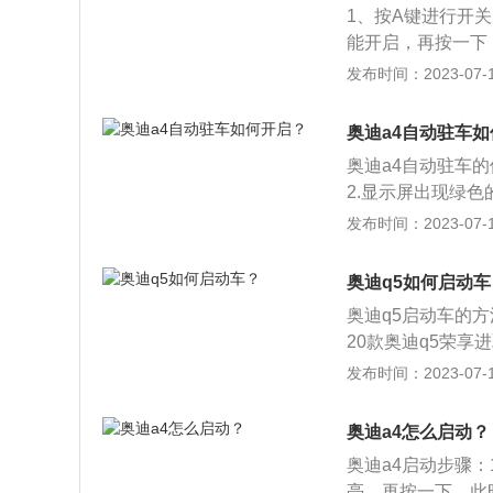
1、按A键进行开
能开启，再按一下
下刹车，显示屏上
发布时间：2023-07-17
再踩住刹车或者挂
下油门踏板，驻车
奥迪a4自动驻车
免使用电子手刹，
奥迪a4自动驻车
提是发动机处于开
2.显示屏出现绿色
驻车功能下，车辆
要启动的时候，直
发布时间：2023-07-17
的安全性和便捷性
指一种自动刹车的
控。并且在使用自
拉手刹。2.自动
车片严重磨损。
奥迪q5如何启动车
也不用频繁的D到
奥迪q5启动车的
20款奥迪q5荣享
宽1893mm、高1
发布时间：2023-07-17
为73l，行李箱容积
机，最大马力是190
奥迪a4怎么启动？
奥迪a4启动步骤
亮，再按一下，此