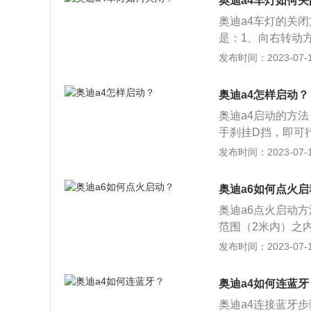
奥迪a4车灯如何关
以启动车辆。奥迪
奥迪a4车灯的关
迪A43.0标配了
是：1、向右转动
行、大灯；2、开
发布时间：2023-07-17
是远光。奥迪a4属
mm，轴距为2825
奥迪a4怎样启动？
奥迪a4启动的方
手刹挂D挡，即可
刹车，按下一键启
发布时间：2023-07-17
箱挡杆就会回位，松
26mm、1426m
奥迪a6如何点火启
率版最大功率132
奥迪a6点火启动
秒和6.7秒，
范围（2米内）之
刹车，按一键启动
发布时间：2023-07-17
者P挡，按下按键
高分别为5012mm、1
奥迪a4如何连蓝牙
无级手动一体式变
奥迪a4连接蓝牙
采用金属链传动方