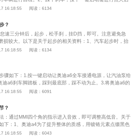
，可以选择原地热车。4、再次踩下脚踩，挂入d挡，按下电子
 16:18:55
阅读：6134
。5、缓慢放开脚刹，加点油门，起步完成。以下是相关内容
排量，分别是1.8t、2.4和3.0，其中1.8t分为四款，有手动基
起步？
、舒适型和技术领先型；2.4排量分为三款，有舒适型、舒适运
：怠速三分钟后，起步，松手刹，挂D挡，即可。注意避免急
3.0排量只有一款，加装了quattro全时四驱系统。
磨损较大。以下是关于起步的相关资料：1、汽车起步时，抬
握好“快、停、慢”三个过程，以及与加速A板的配合。2、放松
 16:18:55
阅读：6134
要快，当发动机动力有所降低，车辆稍有抖动时，应将A合器
顿再慢抬，同时，逐渐踏下加速踏板，使汽车平稳起步。这生
不足，发动机快要熄火时，应立即踏下离合器踏板，再适当踩
步骤如下：1.按一键启动让奥迪a6全车接通电源，让汽油泵给
起步。3、离合器和加速踏板之间的配合操作要领是：左脚快
奥迪a6刹车脚踏板，踩到最底部，踩不动为止。3.将奥迪a6的
抖稍停顿，右脚平稳加油门，左脚慢抬车前进。
位置处。4.按一下奥迪a6的一键启动按键，启动奥迪a6发动
 16:18:55
阅读：6091
仪表灯全部亮起，车辆已经启动。启动奥迪a6需要要注意以下几
汽车，防止无意间的溜车。2.在车辆静止时，不能随意踩行驶踏
节？
即运动。3.在某些情况下即使驻车制动器已拉紧也会运动。
方法：通过MMI四个角的指示进入音效，即可调整高低音。关于
料如下：1、奥迪a4为了提升整体的质感，用镀铬元素点缀黑色
搭载奥迪虚拟座舱（全液晶仪表盘），添加了科技元素，满足
 16:18:55
阅读：6043