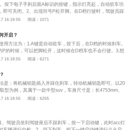
关。按下电子手刹后面A标识的按键，指示灯亮起，自动驻车功
，即可关闭。2、出现符号P松开脚。在D档行驶时，驾驶员踩
出现绿色符号P的时候，驾驶员把脚松开车辆也不会动，不用
 16:18:55
阅读：1071
到P档。3、踩油门重新启动。驾驶员想要重新启动的时候，踩
状态会自动解除。自动驻车是指一种自动刹车的功能，可以避
如何开启？
减少D、N、P几个档位的切换，简化操作。自动驻车开启的前
的使用方法为：1.A键是自动驻车，按下后，在D档的时候刹车。
启状态，车门处于关闭状态，并且司机要系上安全带。在自动
的P的时候，可以把脚松开，这时候在D档车也不会行驶。3.想
不会溜车，驾驶员起步也只需要轻点油门，这样可以提升用车
接踩油门即可。关于自动驻车的更多信息如下：1.自动驻车是
 16:18:55
阅读：6271
。在倒车的时候，最好关闭自动驻车功能，否则可能会影响操
功能，启动该功能之后，比如在停车等红绿灯的时候，不用再
动驻车的时候，踩油门会磨损刹车片，时间一长，就会导致刹
驻车功能可以避免使用手刹或电子手刹而简化操作，自动挡车型
？
N、D到P来回切换。
方法是：将机械钥匙插入并踩住刹车，转动机械钥匙即可。以20
进取型为例，其属于一款中型suv，车身尺寸是：长4753mm、
659mm，轴距为29088mm，最小离地间隙是179mm，油箱容积
 16:18:55
阅读：6255
为550l。2020款奥迪q5荣享进取型搭载了2.0l涡轮增压发动
ps，最大功率是140kw，最大扭矩是320nm。
：1、驾驶员坐到驾驶座后不踩刹车，按一下启动键，此时acc灯
时车辆进行自检。2、踩下刹车，按下一键启动键进行点火启