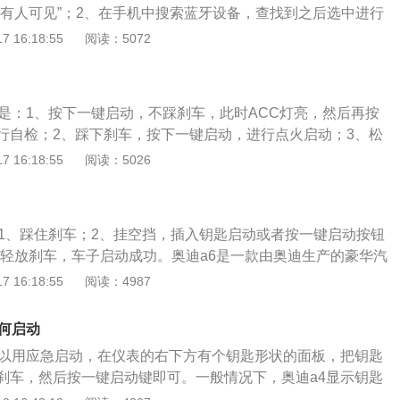
所有人可见”；2、在手机中搜索蓝牙设备，查找到之后选中进行
码为0000，完成配对后则连接成功。连接成功后可通过方向盘
 16:18:55
阅读：5072
对蓝牙系统进行相应的设置。奧迪a4的轴距为2908毫米，长宽
米、1847毫米、1439毫米。奥迪a4一共使用了三款发动机，分
升涡轮增压发动机、中功率版2.0升涡轮增压发动机、高功率版
法是：1、按下一键启动，不踩刹车，此时ACC灯亮，然后再按
动机。
行自检；2、踩下刹车，按下一键启动，进行点火启动；3、松
原地热车；4、再次踩下脚踩，挂入D挡，按下电子手刹按钮，
 16:18:55
阅读：5026
、缓慢放开脚刹，踩下油门即可启动。奥迪a4是由一汽大众公司
，该车配备的奥迪专利技术quattro全时四驱系统，为车辆提
该系统能使车辆能在多种复杂路面上，在转向或制动时，自
：1、踩住刹车；2、挂空挡，插入钥匙启动或者按一键启动按钮
分配各车轮的着地力。
，轻放刹车，车子启动成功。奥迪a6是一款由奥迪生产的豪华汽
车两种车型，融入了奥迪在高科技独家技术，又进一步丰富了
 16:18:55
阅读：4987
予其超强的运动特性，其特点是豪华、动感、成熟。奥迪a6的
椅、方向盘上，更成熟体现在经过多次成功的升级，不仅达到
如何启动
而且可靠性很强。
可以用应急启动，在仪表的右下方有个钥匙形状的面板，把钥匙
刹车，然后按一键启动键即可。一般情况下，奥迪a4显示钥匙
匙彻底没电，而是有一定的存余电量的。靠这些电量依然可以