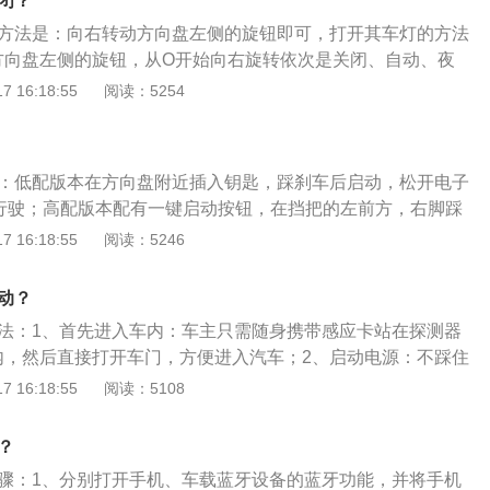
闭？
a4是由一汽大众公司制造的一款B级车型，在动力传动上，奥
闭方法是：向右转动方向盘左侧的旋钮即可，打开其车灯的方法
奥迪专利技术quattro全时四驱系统，为车辆提供了双倍附着力。
方向盘左侧的旋钮，从O开始向右旋转依次是关闭、自动、夜
启近光灯时，把旋钮调到自动或大灯位置；3、向前拨灯光开关
 16:18:55
阅读：5254
于中型车，其车身尺寸是：长4762mm、宽1847mm、高1436
mm，油箱容积为54l，其搭载了2.0t涡轮增压发动机。
法：低配版本在方向盘附近插入钥匙，踩刹车后启动，松开电子
行驶；高配版本配有一键启动按钮，在挡把的左前方，右脚踩
动按钮，按下挡杆左侧按钮，往下拨动就挂入D挡，这时变速
 16:18:55
阅读：5246
刹车踩油门即可行驶。奥迪a4的长宽高分别是4763mm、18
m，轴距为2908mm。奥迪a4搭载了2.0T高低功率发动机，低功
动？
千瓦，高功率版最大功率155千瓦，百公里加速时间分别是8.2
方法：1、首先进入车内：车主只需随身携带感应卡站在探测器
内，然后直接打开车门，方便进入汽车；2、启动电源：不踩住
键是打开车辆电源；3、启动发动机：踩住刹车不放，挂N挡或
 16:18:55
阅读：5108
启动发动机。奥迪a6是奥迪旗下的一款车型，其车身尺寸长宽
855mm、1485mm，轴距为2945mm。奥迪a6的multitronic
？
速箱，在豪华轿车历史上，第一次实现了真正的无级变速，其
步骤：1、分别打开手机、车载蓝牙设备的蓝牙功能，并将手机
式，彻底取代了传统的齿轮组变速方式，所以动力输出全无顿