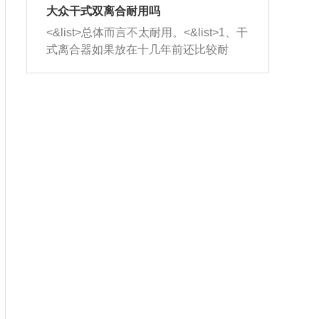
室，最后形成废气排出，就可以让三元
无法制作，需要将车辆送到修理厂或4s
造成烧机油。<&list>3、机油粘度。使用
大众干式双离合耐用吗
催化器得到清洗，排气管堵塞的情况就
店；<&list>2.车辆半轴套管防尘罩破
机油粘度过小的话，同样会有烧机油现
<&list>总体而言不太耐用。<&list>1、干
能够得到解决。
裂，破裂后会出现漏油现象，使半轴磨
象，机油粘度过小具有很好的流动性，
式离合器如果放在十几年前还比较耐
损严重，磨损的半轴容易损坏，产生异
容易窜入到气缸内，参与燃烧。<&list>
用，但是由于现在的汽车发动机动力输
响；<&list>3.稳定器的转向胶套和球头
4、机油量。机油量过多，机油压力过
出越来越高，使得干式离合器散热不足
老化，一般是使用时间过长造成的。解
大，会将部分机油压入气缸内，也会出
的缺陷也逐渐暴露出来。<&list>2、由于
决方法是更换新的质量好的转向橡胶套
现烧机油。<&list>5、机油滤清器堵塞：
干式双离合的工作环境暴露在空气中，
和球头。
会导致进气不畅，使进气压力下降，形
而离合器的散热也是通离合器罩上面的
成负压，使机油在负压的情况下吸入燃
几个小孔来进行散热。但是在行驶过程
烧室引起烧机油。<&list>6、正时齿轮或
中变速箱需要换挡，就不得不使得离合
链条磨损：正时齿轮或链条的磨损会引
器频繁工作。<&list>3、长时间的低速行
起气阀和曲轴的正时不同步。由于轮齿
驶以及过于频繁的启停，导致离合器的
或链条磨损产生的过量侧隙，使得发动
温度不断升高，而低速行驶时空气流动
机的调节无法实现：前一圈的正时和下
效率不高，无法将离合器中的热量有效
一圈可能就不一样。当气阀和活塞的运
的带走，导致离合器内部的温度不断升
动不同步时，会造成过大的机油消耗。
高，加速离合器的磨损。
解决方法：更换正时齿轮或链条。<&list
>7、内垫圈、进风口破裂：新的发动机
设计中，经常采用各种由金属和其他材