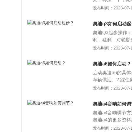
动。3、松开脚刹
发布时间：2023-07-17
手刹按钮，灯熄灭
介绍：奥迪a4有三个
奥迪q3如何启动
本型、自动基本型
奥迪Q3起步操作
动型和舒适尊享型；
刹，猛刹，对轮胎
起离合器踏板要掌
发布时间：2023-07-17
离合器踏板时动作
踏板在此位置略停
奥迪a6如何启动？
如感到发动机动力
启动奥迪a6的具体
下加速踏板，重新
车辆供油。2.踩住
抬听声音，音变车
变速杆拨动到P档的
发布时间：2023-07-17
机。5.奥迪a6的
点：1.随时固定
奥迪a4音响如何调
板，否则汽车会立
奥迪a4音响调节
奥迪a4的更多资
内饰，更显典雅，
发布时间：2023-07-17