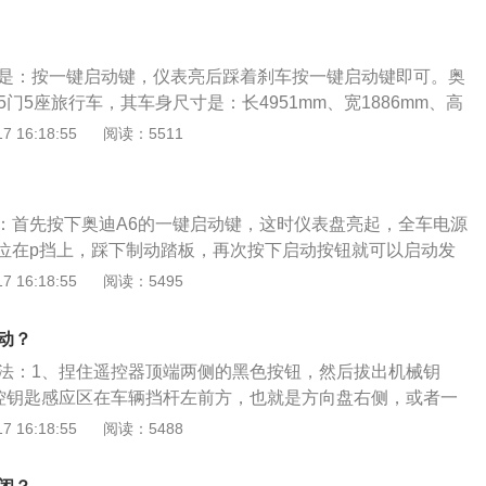
于用车的追求。2、奥迪a4搭载了2.0T的FSI发动机，最大功
W），峰值扭矩370N·m。
法是：按一键启动键，仪表亮后踩着刹车按一键启动键即可。奥
5门5座旅行车，其车身尺寸是：长4951mm、宽1886mm、高
2925mm，油箱容积为73l。奥迪a6搭载了2.0T涡轮增压发动机
 16:18:55
阅读：5511
，最大功率是140千瓦，最大扭矩是320牛米，其驱动方式是
架均使用了五连杆独立悬架。
：首先按下奥迪A6的一键启动键，这时仪表盘亮起，全车电源
位在p挡上，踩下制动踏板，再次按下启动按钮就可以启动发
开制动踏板，挂入P挡即可行驶。奥迪现为德国大众汽车公司
 16:18:55
阅读：5495
德国的英戈尔施塔特，主要车型有A1、A3、A5、Q1、Q2
其车身长宽高为4705mm、1846mm、1341mm，轴距为276
动？
载的是2.0T204马力L4发动机，匹配的是7挡双离合变速箱，最
方法：1、捏住遥控器顶端两侧的黑色按钮，然后拔出机械钥
，最大扭矩为320牛米。
遥控钥匙感应区在车辆挡杆左前方，也就是方向盘右侧，或者一
储物箱内；3、将遥控钥匙放在感应区上之后，踩住刹车同时
 16:18:55
阅读：5488
3至5秒，直至发动机正常启动即可。老款没有一键启动按钮的
将机械钥匙插入点火钥匙孔内，顺时针旋转遥控钥匙一圈，也可