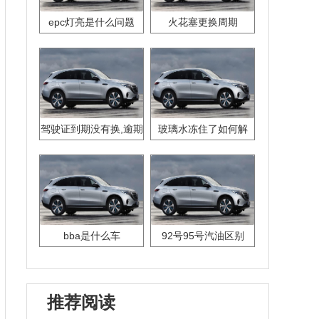
epc灯亮是什么问题
火花塞更换周期
驾驶证到期没有换,逾期
玻璃水冻住了如何解
怎么办??
决？
bba是什么车
92号95号汽油区别
推荐阅读