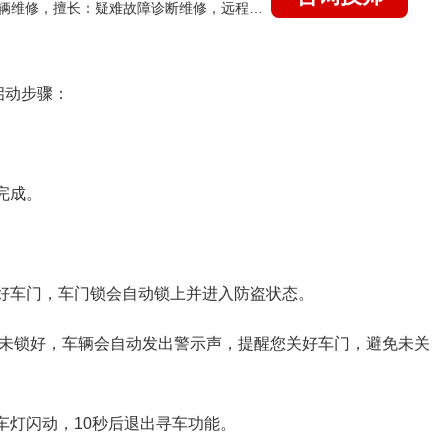
国家认证的汽车维修技师，15年德美日等各系车辆维修，擅长：疑难故障诊断维修，远程维修技术指导
启动步骤：
完成。
关好车门，车门锁会自动锁上并进入防盗状态。
门未锁好，车辆会自动发出警示声，提醒您关好车门，避免未关
车灯闪动，10秒后退出寻车功能。