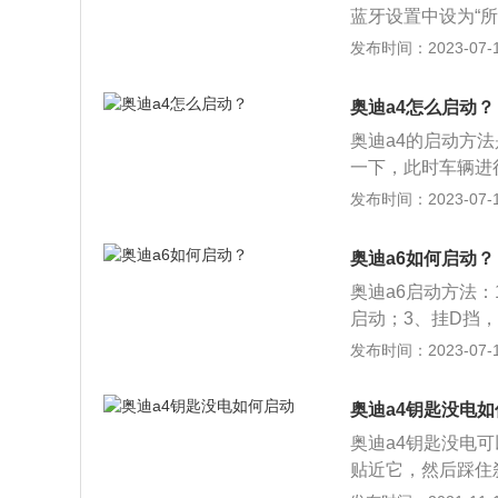
蓝牙设置中设为“
挫感。
配对连接，配对密
发布时间：2023-07-17
上的媒体按钮可以
高分别为4858毫
奥迪a4怎么启动？
别是低功率版2.0
奥迪a4的启动方
2.0升涡轮增压发
一下，此时车辆进
开脚刹，可以选择
发布时间：2023-07-17
ACC灯熄灭；5
制造的一款B级车型
奥迪a6如何启动？
供了双倍附着力。
奥迪a6启动方法
动、准确、及时地
启动；3、挂D挡
车，有轿车和旅行
发布时间：2023-07-17
豪华的配置，并赋
动感体现在运动座
奥迪a4钥匙没电
了一个全新的标准
奥迪a4钥匙没电
贴近它，然后踩住
没电，并不是说钥