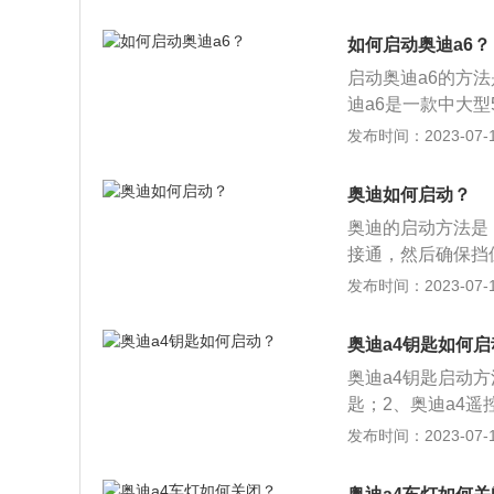
了现在年轻消费者对
率252PS（185k
如何启动奥迪a6？
启动奥迪a6的方
迪a6是一款中大型
1483mm，轴距为
发布时间：2023-07-17
和7挡双离合变速箱
前置前驱，前后悬
奥迪如何启动？
奥迪的启动方法是
接通，然后确保挡
动机，此时不要松
发布时间：2023-07-17
的子公司，总部设在
等。以奥迪a5为例，
奥迪a4钥匙如何启
6mm。奥迪a5搭
奥迪a4钥匙启动
大功率为150千瓦
匙；2、奥迪a4
些型号在中央扶手
发布时间：2023-07-17
按下一键启动按钮
奥迪a4车型，可