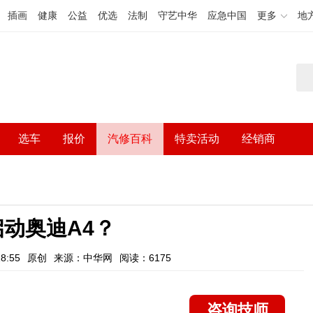
插画
健康
公益
优选
法制
守艺中华
应急中国
更多
地
选车
报价
汽修百科
特卖活动
经销商
动奥迪A4？
8:55
原创
来源：中华网
阅读：6175
咨询技师