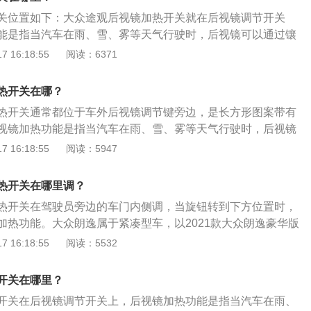
机械方式手动调整电动车外后视镜。
关位置如下：大众途观后视镜加热开关就在后视镜调节开关
能是指当汽车在雨、雪、雾等天气行驶时，后视镜可以通过镶
丝加热，确保镜片表面清晰。扩展：大众后视镜加热功能开启
 16:18:55
阅读：6371
除了需要将门板上的开关选择到加热功能，还要满足车外的气
才能开启。所以当车外温度高于二十摄氏度时，即使开启了加
热开关在哪？
不会工作。
热开关通常都位于车外后视镜调节键旁边，是长方形图案带有
视镜加热功能是指当汽车在雨、雪、雾等天气行驶时，后视镜
片后的电热丝加热，确保镜片表面清晰。以下是使用后视镜加
 16:18:55
阅读：5947
：1、踩下汽车的刹车踏板，准备接通全车电源。2、按下车辆
、汽车的仪表板亮起，全车电源接通。4、按下位于车辆外后视
热开关在哪里调？
键，即可开启。5、开启了外后视镜加热功能后，外后视镜上
热开关在驾驶员旁边的车门内侧调，当旋钮转到下方位置时，
。
加热功能。大众朗逸属于紧凑型车，以2021款大众朗逸豪华版
长4670mm、宽1806mm、高1474mm，轴距为2688mm。
 16:18:55
阅读：5532
豪华版搭载了1.5l自然吸气发动机，最大功率是83kw，最大功率
0rpm，与其匹配的是6挡手自一体变速箱。
开关在哪里？
开关在后视镜调节开关上，后视镜加热功能是指当汽车在雨、