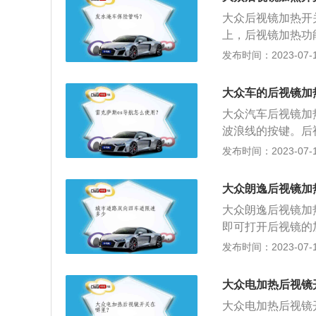
过按压镜面边缘以
大众后视镜加热开
上，后视镜加热功
嵌于镜片后的电热
发布时间：2023-07-17
有诸多限制条件，
温低于二十摄氏度
大众车的后视镜加
热功能，加热器也
大众汽车后视镜加
波浪线的按键。后
可以通过镶嵌于镜
发布时间：2023-07-17
热开关的操作步骤
的一键启动键。3
大众朗逸后视镜加
镜开关旁边的加热
大众朗逸后视镜加
的水雾将慢慢消散
即可打开后视镜的
为例，其车身尺寸是：
发布时间：2023-07-17
2021款大众朗逸
转速是每分钟600
大众电加热后视镜
大众电加热后视镜