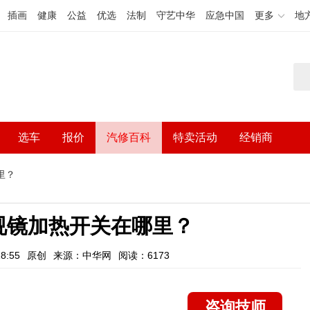
插画
健康
公益
优选
法制
守艺中华
应急中国
更多
地
选车
报价
汽修百科
特卖活动
经销商
里？
视镜加热开关在哪里？
8:55
原创
来源：中华网
阅读：6173
咨询技师