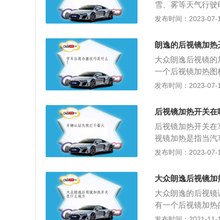
雪、雾等天气行驶
面清晰。大众后视
发布时间：2023-07-17
择到加热功能，还
总部位于德国沃尔
朗逸的后视镜加热
集团之下，奥迪和
大众朗逸后视镜的
主经营，产品从超
一个后视镜加热图
动。汽车后视镜加
发布时间：2023-07-17
迅速将镜面加热，
擦拭镜片的麻烦，
后视镜加热开关在
热功能一般有两种
后视镜加热开关在
旋转旋钮即可开启
视镜加热是指当汽
开启。无需用手调
的电热丝加热，确
发布时间：2023-07-17
钮后，后视镜玻璃
踩下汽车的刹车踏
常在35-60度
的仪表板亮起，全
面上的水滴会越来
大众朗逸后视镜加
即可开启。
量特别大，它的影
大众朗逸的后视镜
镜加热的原理是在
有一个后视镜加热
使用后视镜加热功
热功能就会启动，
发布时间：2021-11-10