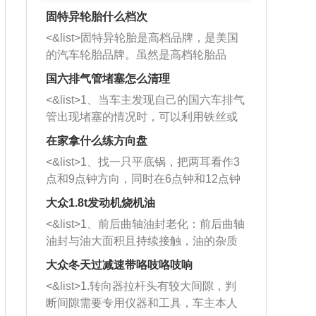
固特异轮胎什么档次
<&list>固特异轮胎是高档品牌，是美国
的汽车轮胎品牌。虽然是高档轮胎品
牌，但是中高低端的轮胎都有生产，这
国六排气管堵塞怎么清理
也是为了更好的开拓市场。
<&list>1、当车主发现自己的国六车排气
管出现堵塞的情况时，可以利用铁丝或
者是细棍，直接将杂物给取出来，如果
在家拿什么练方向盘
堵塞情况比较严重，也可以采取应急措
<&list>1、找一只平底锅，把两耳看作3
施。 <&list>2、直接利用木棍将所有的
点和9点钟方向，同时在6点钟和12点钟
杂物推到排气管里面的位置处，然后将
方向做一个标记。 <&list>2、双手握住
三元催化器拆解开，就可以将堵塞的东
大众1.8t发动机烧机油
平底锅两耳，然后往左打半圈、一圈、
西取出来。但如果是因为积碳过多引起
<&list>1、前后曲轴油封老化：前后曲轴
一圈半的练习，往右同样也要打相同的
的堵塞，就需要将三元催化器泡在草酸
油封与油大面积且持续接触，油的杂质
圈数。 <&list>3、最后强调要反复练
中进行清洗。 <&list>3、也可以利用清
和发动机内持续温度变化使其密封效果
习，这样就可以形成肌肉记忆，在真实
大众冬天过减速带咯吱咯吱响
洗剂对堵塞的情况得到解决，将清洗剂
逐渐减弱，导致渗油或漏油。<&list>2、
驾驶车辆时，不需要记忆也能打好方
放在燃油箱中，与燃油混合后，车辆启
<&list>1.转向器拉杆头有较大间隙，判
活塞间隙过大：积碳会使活塞环与缸体
向。
动时，就可以和汽油一起进入到燃烧
断间隙需要专用仪器和工具，车主本人
的间隙扩大，导致机油流入燃烧室中，