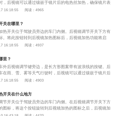
时，后视镜可以通过镶嵌于镜片后的电热丝加热，确保镜片表
镜加热功能开启有诸多限制条件，除了需要将门板上的开关选
 16:18:55
阅读：4965
要满足车外的气温低于二十摄氏度才能开启。大众汽车是一家
夫斯堡的汽车制造公司，集团的乘用车业务分为两大品牌。在
开关在哪里？
大众各自独立管理其品牌群，各个品牌均有其独特的标识，自
加热开关位于驾驶员旁边的车门内侧。后视镜调节开关下方有
经济的紧凑车型到豪华型小轿车都有。
标。将此按钮转到后视镜加热图标后，后视镜加热功能将启
热一般在雨雪天比较适用，后视镜加热时，镜片后面的加热器
 16:18:55
阅读：4937
慢慢地能除去镜面上的雨水或者雾气，省去了驾驶人频繁手动
从而降低了开车的危险。后视镜加热功能使用方法：后视镜加
哪里？
开启方式，一种是和电动后视镜调节功能键组合在一起，只要
车外后视镜调节键旁边，是长方形图案带有波浪线的按键。后
，还有一种是设置在空调控制面板上，按下加热按键之后即可
车在雨、雪、雾等天气行驶时，后视镜可以通过镶嵌于镜片后
节角度，驾驶员侧有调节按钮。后视镜加热功能原理：按下按
保镜片表面清晰。使用后视镜加热功能的操作步骤如下：1、
 16:18:55
阅读：4903
后面的电加热器会在几分钟内迅速升温到一个固定的温度，通
板，准备接通全车电源；2、按下车辆的一键启动键：3、汽车
之间热量将从左右后视镜散发。同时，由于温度的升高和蒸发，镜
车电源接通；4、按下位于车辆外后视镜开关旁边的加热键，
越小，雾气也会慢慢消失，从而加热镜片，去除雾霜。如果雨
热开关在什么地方
响会减小，影响不明显。后视镜加热功能使用注意事项：后视
调节开关位于驾驶员旁边的车门内侧。在后视镜调节开关下方
后视镜上增加了电加热丝，电热丝消耗的电量是非常大的，在
的图标，将这个按钮旋转到后视镜加热的图标之后，后视镜加
能的时候需要确保汽车处于发动的状态，尽量不要使汽车在静
大众朗逸的后视镜加热采用的是电加热的方式，工作的过程比
 16:43:18
阅读：4470