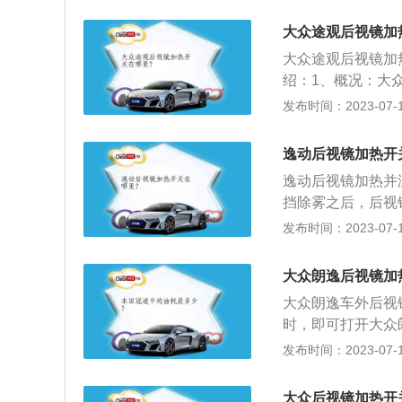
视镜加热的原理是
车打开后挡风玻璃
雨天行驶过程中，
功能，这个功能可
大众途观后视镜加
热片会在短暂的时
开后视镜加热可以
大众途观后视镜加
镜片加热、除雾除霜
绍：1、概况：大众
m、1460mm，
格。紧凑型途观S
发布时间：2023-07-17
前轮驱动。
旗舰版4个版本7款
8mm，轴距也达到
逸动后视镜加热开
用需求。行李箱容积
逸动后视镜加热并
挡除雾之后，后视
其实电加热后视镜
发布时间：2023-07-17
镜的镜片内安装一
功能，电热片会在
大众朗逸后视镜加
间，从而起到对镜
大众朗逸车外后视
加热设置是环境气
时，即可打开大众
首先要考虑室外温
资料：1、工作原
发布时间：2023-07-17
作，就要及时去检
车主打开后视镜电
从而起到对镜片加
大众后视镜加热开