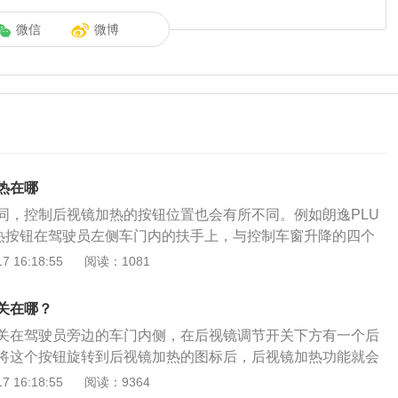
微信
微博
热在哪
同，控制后视镜加热的按钮位置也会有所不同。例如朗逸PLU
热按钮在驾驶员左侧车门内的扶手上，与控制车窗升降的四个
个可以旋转的按钮，分别对应L、O、R三个挡位，底部有个图
 16:18:55
阅读：1081
热气，把旋转按钮扭到这个位置，后视镜加热就打开了。后视
在两侧后视镜的镜片内安装一个电热片（电热膜），在雨雪天
关在哪？
视镜电加热功能，电热片会在几分钟内迅速加热至一个固定的
关在驾驶员旁边的车门内侧，在后视镜调节开关下方有一个后
摄氏度到60摄氏度之间，从而起到对镜片加热，除雾除霜的效
将这个按钮旋转到后视镜加热的图标后，后视镜加热功能就会
热后过一会儿就会自动关闭，这并不是汽车出现了故障，这样
后视镜加热采用的是电加热的方式，工作的过程比较简单。后
 16:18:55
阅读：9364
视镜内部的电热丝。有些车没有单独的后视镜加热开关，这种