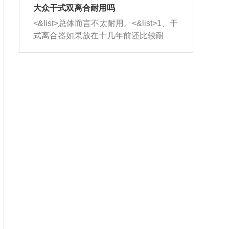
室，最后形成废气排出，就可以让三元
无法制作，需要将车辆送到修理厂或4s
造成烧机油。<&list>3、机油粘度。使用
大众干式双离合耐用吗
催化器得到清洗，排气管堵塞的情况就
店；<&list>2.车辆半轴套管防尘罩破
机油粘度过小的话，同样会有烧机油现
<&list>总体而言不太耐用。<&list>1、干
能够得到解决。
裂，破裂后会出现漏油现象，使半轴磨
象，机油粘度过小具有很好的流动性，
式离合器如果放在十几年前还比较耐
损严重，磨损的半轴容易损坏，产生异
容易窜入到气缸内，参与燃烧。<&list>
用，但是由于现在的汽车发动机动力输
响；<&list>3.稳定器的转向胶套和球头
4、机油量。机油量过多，机油压力过
出越来越高，使得干式离合器散热不足
老化，一般是使用时间过长造成的。解
大，会将部分机油压入气缸内，也会出
的缺陷也逐渐暴露出来。<&list>2、由于
决方法是更换新的质量好的转向橡胶套
现烧机油。<&list>5、机油滤清器堵塞：
干式双离合的工作环境暴露在空气中，
和球头。
会导致进气不畅，使进气压力下降，形
而离合器的散热也是通离合器罩上面的
成负压，使机油在负压的情况下吸入燃
几个小孔来进行散热。但是在行驶过程
烧室引起烧机油。<&list>6、正时齿轮或
中变速箱需要换挡，就不得不使得离合
链条磨损：正时齿轮或链条的磨损会引
器频繁工作。<&list>3、长时间的低速行
起气阀和曲轴的正时不同步。由于轮齿
驶以及过于频繁的启停，导致离合器的
或链条磨损产生的过量侧隙，使得发动
温度不断升高，而低速行驶时空气流动
机的调节无法实现：前一圈的正时和下
效率不高，无法将离合器中的热量有效
一圈可能就不一样。当气阀和活塞的运
的带走，导致离合器内部的温度不断升
动不同步时，会造成过大的机油消耗。
高，加速离合器的磨损。
解决方法：更换正时齿轮或链条。<&list
>7、内垫圈、进风口破裂：新的发动机
设计中，经常采用各种由金属和其他材