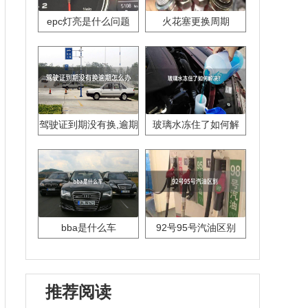
epc灯亮是什么问题
火花塞更换周期
驾驶证到期没有换,逾期
玻璃水冻住了如何解
怎么办??
决？
bba是什么车
92号95号汽油区别
推荐阅读