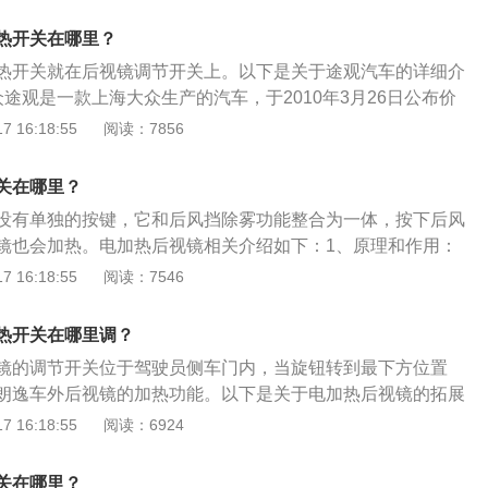
在两侧的后视镜的镜片上安装一个电加热的电热片，当汽车在
加热后，后视镜加热也会打开。后视镜加热是一个非常实用的
后视镜上会附着雨滴，打开后视镜电加热功能，后视镜上的电
以在遇到一些特殊天气情况时使用。如果遇到特殊的天气，打
热开关在哪里？
间内进行加热，加热的温度在35到60摄氏度之间，可以起到对
确保驾驶员能够清楚观察后视镜。
热开关就在后视镜调节开关上。以下是关于途观汽车的详细介
的效果。朗逸的车身尺寸长宽高分别为4605mm、1765m
途观是一款上海大众生产的汽车，于2010年3月26日公布价
轴距为2610mm，引擎类型为涡轮增压和自然吸气，驱动方式为
UV于2009年上市。上海大众途观共提供都会版、风尚、菁英、
 16:18:55
阅读：7856
车型。2、特点：与原型车大众Tiguan相比，途观车长增加了6
了2684mm，在同级车中处于中上水平，目的是满足国人的使
关在哪里？
为400至1530升。
没有单独的按键，它和后风挡除雾功能整合为一体，按下后风
镜也会加热。电加热后视镜相关介绍如下：1、原理和作用：
的工作原理非常简单，而且成本也不是很高，就是在两侧后视
 16:18:55
阅读：7546
个电热片（电热膜），在雨雪天气时，车主打开后视镜电加热
几分钟内迅速加热至一个固定的温度，一般在35-60摄氏度之
热开关在哪里调？
片加热，除雾除霜的效果。2、注意事项：有些车辆的后视镜
镜的调节开关位于驾驶员侧车门内，当旋钮转到最下方位置
温在15摄氏度以下才工作，因此如果有时后视镜加热不工作，
朗逸车外后视镜的加热功能。以下是关于电加热后视镜的拓展
度是不是过高。如果排除了温度的问题，后视镜加热还是不工
理：在两侧后视镜的镜片内安装一个电热片，在雨雪天气时，
 16:18:55
阅读：6924
修。
加热功能，电热片会在几分钟内迅速加热至一个固定的温度，
热，除雾除霜的效果。2、调节功能发生故障的处理方法：通
关在哪里？