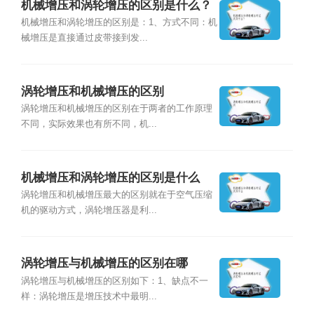
机械增压和涡轮增压的区别是什么？
机械增压和涡轮增压的区别是：1、方式不同：机
械增压是直接通过皮带接到发...
涡轮增压和机械增压的区别
涡轮增压和机械增压的区别在于两者的工作原理
不同，实际效果也有所不同，机...
机械增压和涡轮增压的区别是什么
涡轮增压和机械增压最大的区别就在于空气压缩
机的驱动方式，涡轮增压器是利...
涡轮增压与机械增压的区别在哪
涡轮增压与机械增压的区别如下：1、缺点不一
样：涡轮增压是增压技术中最明...