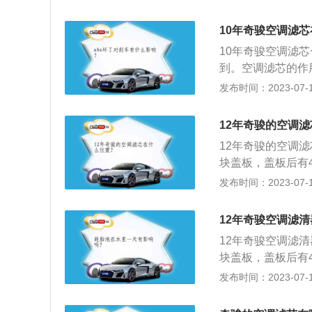
的一款车，长宽高分别
车从头灯到尾灯贯
10年奇骏空调滤
增加的尾门一体化
10年奇骏空调滤
感与优雅感兼具。
到。空调滤芯的作
厢；2、能分隔空
发布时间：2023-07-17
分、煤烟、臭氧、
前脸造型设计，前
12年奇骏的空调
锋利，整体感极强
12年奇骏的空调
利，整个车头看起
块盖板，盖板后有
2.0L和2.5L发
入车厢内部的空气
发布时间：2023-07-17
牛米，匹配CVT变
护车内人员的身体
宽高分别为4675m
12年奇骏空调滤
然吸气发动机，最大
12年奇骏空调滤
块盖板，盖板后有
空调滤清器俗称花
发布时间：2023-07-17
净度提高。以202
面，这款车的长宽高分