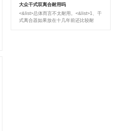
室，最后形成废气排出，就可以让三元
无法制作，需要将车辆送到修理厂或4s
造成烧机油。<&list>3、机油粘度。使用
大众干式双离合耐用吗
催化器得到清洗，排气管堵塞的情况就
店；<&list>2.车辆半轴套管防尘罩破
机油粘度过小的话，同样会有烧机油现
<&list>总体而言不太耐用。<&list>1、干
能够得到解决。
裂，破裂后会出现漏油现象，使半轴磨
象，机油粘度过小具有很好的流动性，
式离合器如果放在十几年前还比较耐
损严重，磨损的半轴容易损坏，产生异
容易窜入到气缸内，参与燃烧。<&list>
用，但是由于现在的汽车发动机动力输
响；<&list>3.稳定器的转向胶套和球头
4、机油量。机油量过多，机油压力过
出越来越高，使得干式离合器散热不足
老化，一般是使用时间过长造成的。解
大，会将部分机油压入气缸内，也会出
的缺陷也逐渐暴露出来。<&list>2、由于
决方法是更换新的质量好的转向橡胶套
现烧机油。<&list>5、机油滤清器堵塞：
干式双离合的工作环境暴露在空气中，
和球头。
会导致进气不畅，使进气压力下降，形
而离合器的散热也是通离合器罩上面的
成负压，使机油在负压的情况下吸入燃
几个小孔来进行散热。但是在行驶过程
烧室引起烧机油。<&list>6、正时齿轮或
中变速箱需要换挡，就不得不使得离合
链条磨损：正时齿轮或链条的磨损会引
器频繁工作。<&list>3、长时间的低速行
起气阀和曲轴的正时不同步。由于轮齿
驶以及过于频繁的启停，导致离合器的
或链条磨损产生的过量侧隙，使得发动
温度不断升高，而低速行驶时空气流动
机的调节无法实现：前一圈的正时和下
效率不高，无法将离合器中的热量有效
一圈可能就不一样。当气阀和活塞的运
的带走，导致离合器内部的温度不断升
动不同步时，会造成过大的机油消耗。
高，加速离合器的磨损。
解决方法：更换正时齿轮或链条。<&list
>7、内垫圈、进风口破裂：新的发动机
设计中，经常采用各种由金属和其他材