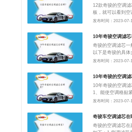
全；能给驾乘室提
12款奇骏的空调
强效杀菌除臭。3
板，就可以看到空
效分隔空气中，灰
可以吸收粉尘颗粒
发布时间：2023-07-17
人员不会影响行车
统。奇骏是东风日产
m、1685mm，
10年奇骏空调滤
统，该系统可以通
奇骏的空调滤芯一
时辅助驾驶员安心
以下是奇骏的具体
采用了最新家族式
发布时间：2023-07-17
保险杠的线条更为
条也十分犀利，整
10年奇骏的空调
显得非常的耐看。
10年奇骏的空调
感。
1、能使空调格贴
尘、花粉、研磨颗
发布时间：2023-07-17
氧化物、SO2、
水蒸气、使司乘人
奇骏车空调滤芯在
人员吸入有害气体
奇骏的空调滤芯在
洁而不滋生细菌，