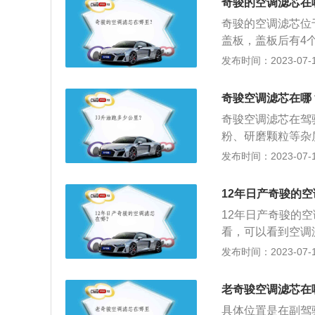
奇骏的空调滤芯在
021款奇骏时尚版
奇骏的空调滤芯位
194牛米。
盖板，盖板后有4
车身尺寸方面，奇骏
发布时间：2023-07-17
706毫米。内饰方
遥控钥匙系统、智
奇骏空调滤芯在哪
统、多媒体娱乐系
奇骏空调滤芯在驾
器等先进技术。
粉、研磨颗粒等杂
经常行驶乡间道路
发布时间：2023-07-17
性炭过滤功能会减
别为4675mm、
12年日产奇骏的
统、智能语音导航
12年日产奇骏的
看，可以看到空调
要定期更换，而且
发布时间：2023-07-17
很多细菌，而且打
凑型suv，符合一
老奇骏空调滤芯在
米、高度1722毫
具体位置是在副驾