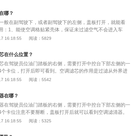
为4630mm、1785mm、1685mm，轴距为2630mm。3.该
穿车身的腰线，给人一种流畅的质感。整车内外部接缝均匀，
芯在哪？
装饰件使国产奇骏的尾箱门和后保险杠的衔接更加平滑，力度
芯一般在副驾驶下，或者副驾驶下的左侧，盖板打开，就能看
用：1、能使空调格贴紧壳体，保证未过滤空气不会进入车
气中灰尘、花粉、研磨颗粒等固体杂质；3、能吸附空气中水
 16:18:55
阅读：5829
异味、碳氧化物、SO2、CO2。外观方面，奇骏采用了家族式
进气格栅与大灯的一体式设计整体感极强，保险杠的线条更为
滤芯在什么位置？
。10年奇骏的雾灯采用了方形雾灯，且四周的线条也十分犀
滤芯在驾驶员位油门踏板的右侧，需要打开中控台下部左侧的一
来霸气十足。动力方面，10年奇骏共有两款动力可选，分别是
4个卡位，打开后即可看到。空调滤芯的作用是过滤从外界进
动机的动力系统，其中2.0L发动机最大功率154马力，最大扭矩204
，使空气的洁净度提高，给车内乘用人员良好的空气环境，保
 16:18:55
阅读：5542
速箱。
健康。奇骏的车型定位为紧凑型suv，在车身尺寸方面，其长
m、1820mm、1722mm，轴距是2706mm。该车搭载了2.0l自
清器在哪？
功率是111千瓦，最大扭矩是194牛米。
清器在驾驶员位油门踏板的右侧，需要打开中控台下部左侧的一
4个卡位注意不要掰断，盖板打开后就可以看到空调滤清器。
粉滤清器，作用是过滤从外界进入车厢内部的空气使空气的洁
 16:18:55
阅读：5325
1款奇骏时尚版为例，车型定位为紧凑型suv，在车身尺寸方
别为4675mm、1820mm、1722mm，轴距是2706mm。2