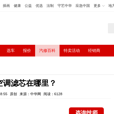
插画
健康
公益
优选
法制
守艺中华
应急中国
更多
地
选车
报价
汽修百科
特卖活动
经销商
空调滤芯在哪里？
8:55
原创
来源：中华网
阅读：6128
咨询技师