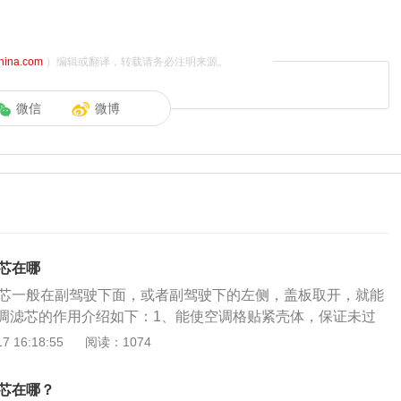
china.com
）编辑或翻译，转载请务必注明来源。
微信
微博
滤芯在哪
滤芯一般在副驾驶下面，或者副驾驶下的左侧，盖板取开，就能
调滤芯的作用介绍如下：1、能使空调格贴紧壳体，保证未过
厢；能分隔空气中，灰尘、花粉、研磨颗粒等固体杂质；能吸
 16:18:55
阅读：1074
煤烟、臭氧、异味、碳氧化物、SO2、CO2等；能强力和持久
能使汽车玻璃不会蒙上水蒸气、使司乘人员视线清晰，行车安
滤芯在哪？