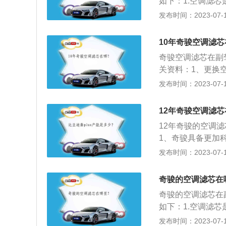
如下：1.空调滤
固体杂质；能有效
呼吸道疼痛，减少
发布时间：2023-07-17
的一款车，长宽高分别
车从头灯到尾灯贯
10年奇骏空调滤芯
增加的尾门一体化
奇骏空调滤芯在副
感与优雅感兼具。
关资料：1、更换
冷、热大风各吹3
发布时间：2023-07-17
位，千万别装反。
口附近，也就是鼓
12年奇骏空调滤
芯则指的是发动机
12年奇骏的空调
发动机空气滤芯更
1、奇骏具备更加
换周期则是一年或
系统、电子制动差速
发布时间：2023-07-17
C)。2、奇骏采
第一代车型使用的
奇骏的空调滤芯在
奇骏的空调滤芯在
如下：1.空调滤
呼吸道疼痛，减少
发布时间：2023-07-17