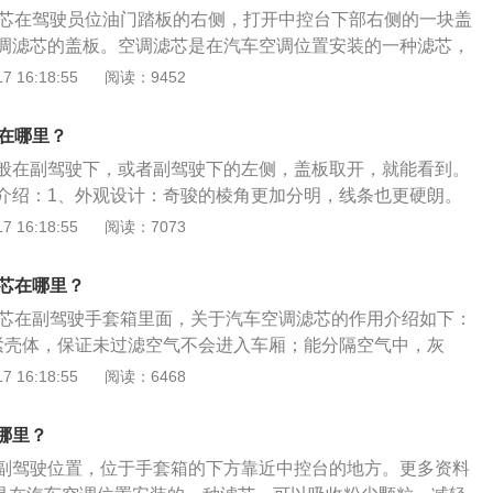
供新鲜空气，避免驾乘人员吸入有害气体，保障驾驶安全；能
滤芯在驾驶员位油门踏板的右侧，打开中控台下部右侧的一块盖
、能保证驾乘室空气清洁而不滋生细菌，创造健康环境；能有
调滤芯的盖板。空调滤芯是在汽车空调位置安装的一种滤芯，
尘、芯粉、研磨颗粒等固体杂质；能有效拦截花粉，保证司乘
，减轻呼吸道疼痛，减少对过敏者的刺激，保护空调冷却系
 16:18:55
阅读：9452
安全。
旗下的一款SUV，该车的长宽高分别为4630mm、1785m
轴距为2630mm。配置方面，该车搭载了AVM全景式监控影像系
芯在哪里？
过四个超广角摄像头，合成车辆周围环境的鸟瞰图，还具有随
般在副驾驶下，或者副驾驶下的左侧，盖板取开，就能看到。
驾驶的功能。
介绍：1、外观设计：奇骏的棱角更加分明，线条也更硬朗。
前脸造型设计，前进气格栅与大灯的一体式设计整体感极强，
 16:18:55
阅读：7073
锋利，整体感极强，奇骏的雾灯采用了方形雾灯，且四周的线
个车头看起来霸气十足。2、内饰方面：、奇骏整体看上去也
滤芯在哪里？
内部做工以及用料都有着不错的水准，较同级相比更具豪华
滤芯在副驾驶手套箱里面，关于汽车空调滤芯的作用介绍如下：
紧壳体，保证未过滤空气不会进入车厢；能分隔空气中，灰
粒等固体杂质；能吸附空气中，水份、煤烟、臭氧、异味、碳
 16:18:55
阅读：6468
CO2等；能强力和持久的吸附水份。2、能使汽车玻璃不会蒙上
员视线清晰，行车安全；能给驾乘室提供新鲜空气，避免驾乘
哪里？
，保障驾驶安全；能强效杀菌除臭。3、能保证驾乘室空气清
副驾驶位置，位于手套箱的下方靠近中控台的地方。更多资料
创造健康环境；能有效分隔空气中，灰尘、芯粉、研磨颗粒等