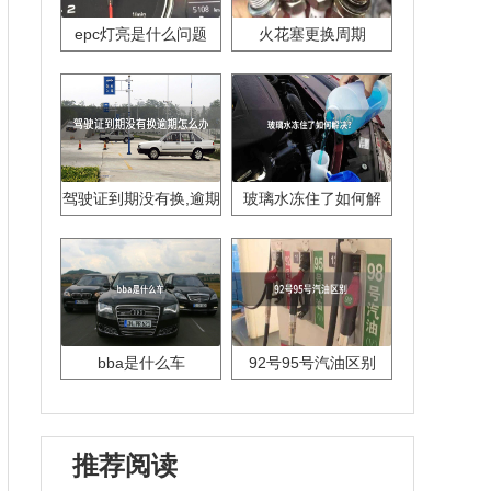
epc灯亮是什么问题
火花塞更换周期
驾驶证到期没有换,逾期
玻璃水冻住了如何解
怎么办??
决？
bba是什么车
92号95号汽油区别
推荐阅读