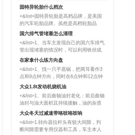
固特异轮胎什么档次
<&list>固特异轮胎是高档品牌，是美国
的汽车轮胎品牌。虽然是高档轮胎品
牌，但是中高低端的轮胎都有生产，这
国六排气管堵塞怎么清理
也是为了更好的开拓市场。
<&list>1、当车主发现自己的国六车排气
管出现堵塞的情况时，可以利用铁丝或
者是细棍，直接将杂物给取出来，如果
在家拿什么练方向盘
堵塞情况比较严重，也可以采取应急措
<&list>1、找一只平底锅，把两耳看作3
施。 <&list>2、直接利用木棍将所有的
点和9点钟方向，同时在6点钟和12点钟
杂物推到排气管里面的位置处，然后将
方向做一个标记。 <&list>2、双手握住
三元催化器拆解开，就可以将堵塞的东
大众1.8t发动机烧机油
平底锅两耳，然后往左打半圈、一圈、
西取出来。但如果是因为积碳过多引起
<&list>1、前后曲轴油封老化：前后曲轴
一圈半的练习，往右同样也要打相同的
的堵塞，就需要将三元催化器泡在草酸
油封与油大面积且持续接触，油的杂质
圈数。 <&list>3、最后强调要反复练
中进行清洗。 <&list>3、也可以利用清
和发动机内持续温度变化使其密封效果
习，这样就可以形成肌肉记忆，在真实
大众冬天过减速带咯吱咯吱响
洗剂对堵塞的情况得到解决，将清洗剂
逐渐减弱，导致渗油或漏油。<&list>2、
驾驶车辆时，不需要记忆也能打好方
放在燃油箱中，与燃油混合后，车辆启
<&list>1.转向器拉杆头有较大间隙，判
活塞间隙过大：积碳会使活塞环与缸体
向。
动时，就可以和汽油一起进入到燃烧
断间隙需要专用仪器和工具，车主本人
的间隙扩大，导致机油流入燃烧室中，