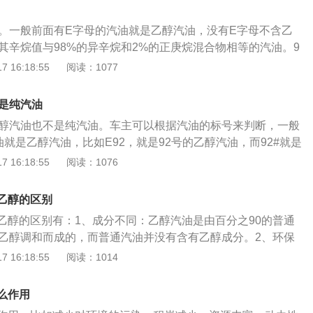
低一氧化碳等主要气体污染物的排放。但是车主满放心它不会
能，还能进一步减少有害气体的排放量；乙醇汽油作为一种新
醇。一般前面有E字母的汽油就是乙醇汽油，没有E字母不含乙
环宝是世界度上可再生能源的发展重点，符合我国能源替代战
是其辛烷值与98%的异辛烷和2%的正庚烷混合物相等的汽油。9
展方向。
“两高两低”，即抗爆性和动力性更高，而汽油中的有害物质和尾
 16:18:55
阅读：1077
对车用汽油有严格的标准。它不仅要求汽油有一定的辛烷值
，同时对汽油各种化学成分的含量都有严格的规定。如果烯烃
还是纯汽油
不能完全燃烧，从而产生一种胶状物质，聚积在进气歧管及气
乙醇汽油也不是纯汽油。车主可以根据汽油的标号来判断，一般
动机处于正常工作温度时，无异常现象；而当发动机熄火冷却
就是乙醇汽油，比如E92，就是92号的乙醇汽油，而92#就是
胶质会把气门粘在气门导管内。这时起动发动机，就会发生顶
其他标号的汽油也是一样的。以下是关于三种汽油的相关介
 16:18:55
阅读：1076
标号越高越好，应根据厂商车辆说明书中推荐的汽油标号使
油：92号汽油是无铅汽油，市场上目前出售的汽油都是无铅汽
，可以降低一氧化碳、碳氢化合物等主要污染物排放。
、98等标号，这些数字所标定的就是汽油的辛烷值，代表汽油的抗
乙醇的区别
洁程度毫无关联。2、乙醇汽油：乙醇汽油是一种由粮食及各
乙醇的区别有：1、成分不同：乙醇汽油是由百分之90的普通
的燃料乙醇和普通汽油按一定比例混配形成的新型替代能源，
的乙醇调和而成的，而普通汽油并没有含有乙醇成分。2、环保
醇汽油是用90%的普通汽油与10%的燃料乙醇调和而成。3、
油对环境更加友好，可以显著降低汽车尾气的排放，从而降低
 16:18:55
阅读：1014
是没有任何添加物的汽油，称为纯汽油。
的气体污染更严重一些。3、动力性和经济性不同：乙醇汽油
低一些，大概比普通汽油要低百分之40左右，也因为如此，乙
么作用
燃油经济性上要比普通汽油差一些。4、可再生性不同：乙醇