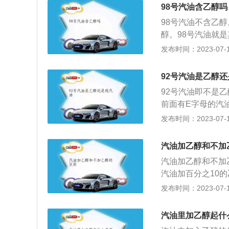
能和质量，从而降
98号汽油含乙醇吗
影响汽车的行驶性
98号汽油不含乙
型清洁燃料非常的
醇。98号汽油就
略和可再生能源发
8号汽油的优点是
发布时间：2023-07-17
气污染更低。国家
（俗称汽油标号）
92号汽油是乙醇
的含量过高，汽油
92号汽油即不是
门导管部位。在发
前面有E字母的汽油
一段时间后，这些
不含乙醇的汽油，
发布时间：2023-07-17
气门现象。并不是
绍：1、92号汽
用。汽油中加乙醇
油，有92、95
汽油加乙醇和不加
爆性，与汽油的清
汽油加乙醇和不加
种植物纤维加工成
汽油加百分之10
按照国家标准，乙
程度不同：乙醇汽
发布时间：2023-07-17
纯汽油：纯汽油就
污染，而汽油造成
热值比普通汽油要
汽油里加乙醇起什
醇汽油在动力性和