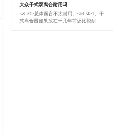
室，最后形成废气排出，就可以让三元
无法制作，需要将车辆送到修理厂或4s
造成烧机油。<&list>3、机油粘度。使用
大众干式双离合耐用吗
催化器得到清洗，排气管堵塞的情况就
店；<&list>2.车辆半轴套管防尘罩破
机油粘度过小的话，同样会有烧机油现
<&list>总体而言不太耐用。<&list>1、干
能够得到解决。
裂，破裂后会出现漏油现象，使半轴磨
象，机油粘度过小具有很好的流动性，
式离合器如果放在十几年前还比较耐
损严重，磨损的半轴容易损坏，产生异
容易窜入到气缸内，参与燃烧。<&list>
用，但是由于现在的汽车发动机动力输
响；<&list>3.稳定器的转向胶套和球头
4、机油量。机油量过多，机油压力过
出越来越高，使得干式离合器散热不足
老化，一般是使用时间过长造成的。解
大，会将部分机油压入气缸内，也会出
的缺陷也逐渐暴露出来。<&list>2、由于
决方法是更换新的质量好的转向橡胶套
现烧机油。<&list>5、机油滤清器堵塞：
干式双离合的工作环境暴露在空气中，
和球头。
会导致进气不畅，使进气压力下降，形
而离合器的散热也是通离合器罩上面的
成负压，使机油在负压的情况下吸入燃
几个小孔来进行散热。但是在行驶过程
烧室引起烧机油。<&list>6、正时齿轮或
中变速箱需要换挡，就不得不使得离合
链条磨损：正时齿轮或链条的磨损会引
器频繁工作。<&list>3、长时间的低速行
起气阀和曲轴的正时不同步。由于轮齿
驶以及过于频繁的启停，导致离合器的
或链条磨损产生的过量侧隙，使得发动
温度不断升高，而低速行驶时空气流动
机的调节无法实现：前一圈的正时和下
效率不高，无法将离合器中的热量有效
一圈可能就不一样。当气阀和活塞的运
的带走，导致离合器内部的温度不断升
动不同步时，会造成过大的机油消耗。
高，加速离合器的磨损。
解决方法：更换正时齿轮或链条。<&list
>7、内垫圈、进风口破裂：新的发动机
设计中，经常采用各种由金属和其他材