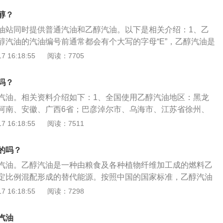
值（抗爆震燃烧性能），并按辛烷值的高低分为89号、90号、
醇？
号、97号、98号等牌号，2012年1月起，汽油牌号90号、93
油站同时提供普通汽油和乙醇汽油。以下是相关介绍：1、乙
号、92号、95号。
醇汽油的汽油编号前通常都会有个大写的字母“E”，乙醇汽油是
植物纤维加工而成的燃料乙醇，按照我国的标准，乙醇汽油是
 16:18:55
阅读：7705
醇与90％的乙醇汽油调和而成。2、乙醇汽油的作用：乙醇汽油
了尾气中有害气体的排放，还有效地消除了火花塞、燃烧室等
吗？
环保优势的同时还促进了农业生产及消费的良性循环，实现了
汽油。相关资料介绍如下：1、全国使用乙醇汽油地区：黑龙
转化。
河南、安徽、广西6省；巴彦淖尔市、乌海市、江苏省徐州、
城、宿迁6市；山东省济南、枣庄、济宁、泰安、临沂、聊
 16:18:55
阅读：7511
北省武汉、襄樊、荆门、随州、孝感、十堰、宜昌、黄石、鄂
家庄、保定、邢台、邯郸、沧州、衡水6个地区。2、乙醇汽油
的吗？
车辆在首次使用乙醇汽油时，特别是在使用1-2箱油后，在乙醇
汽油。乙醇汽油是一种由粮食及各种植物纤维加工成的燃料乙
，会将油箱、油路中沉淀、积存的各类杂质（时间越长、杂质
定比例混配形成的替代能源。按照中国的国家标准，乙醇汽油
铁制油箱），如：铁锈、污垢、胶质颗粒等软化溶解下来，混
汽油与10%的燃料乙醇调和而成。是一种混合物。在汽油中加入
 16:18:55
阅读：7298
可能会造成油路不畅。车辆在首次使用车用乙醇汽油时，最好
燃料，可节省石油资源，减少汽车尾气对空气的污染，还可促
路的主要部件，如：燃油滤清器、化油器等进行清洁检查或清
醇汽油的优点如下：1、含氧量：车用乙醇汽油含氧量高，使
统各部件的清洁。
汽油