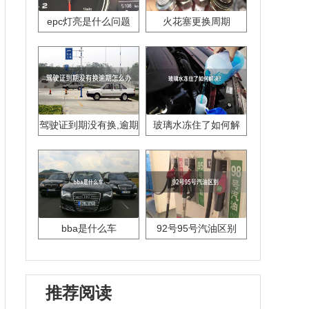
epc灯亮是什么问题
火花塞更换周期
驾驶证到期没有换,逾期
玻璃水冻住了如何解
怎么办??
决？
bba是什么车
92号95号汽油区别
推荐阅读