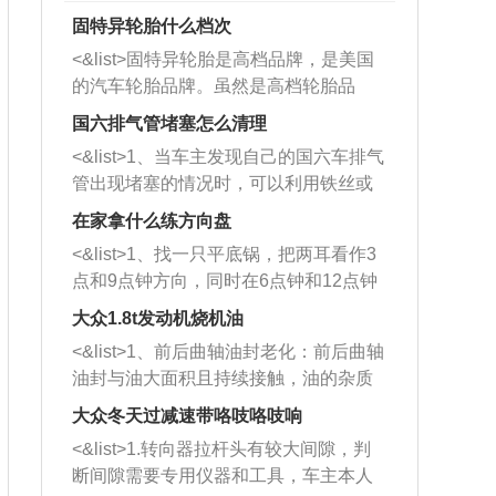
固特异轮胎什么档次
<&list>固特异轮胎是高档品牌，是美国
的汽车轮胎品牌。虽然是高档轮胎品
牌，但是中高低端的轮胎都有生产，这
国六排气管堵塞怎么清理
也是为了更好的开拓市场。
<&list>1、当车主发现自己的国六车排气
管出现堵塞的情况时，可以利用铁丝或
者是细棍，直接将杂物给取出来，如果
在家拿什么练方向盘
堵塞情况比较严重，也可以采取应急措
<&list>1、找一只平底锅，把两耳看作3
施。 <&list>2、直接利用木棍将所有的
点和9点钟方向，同时在6点钟和12点钟
杂物推到排气管里面的位置处，然后将
方向做一个标记。 <&list>2、双手握住
三元催化器拆解开，就可以将堵塞的东
大众1.8t发动机烧机油
平底锅两耳，然后往左打半圈、一圈、
西取出来。但如果是因为积碳过多引起
<&list>1、前后曲轴油封老化：前后曲轴
一圈半的练习，往右同样也要打相同的
的堵塞，就需要将三元催化器泡在草酸
油封与油大面积且持续接触，油的杂质
圈数。 <&list>3、最后强调要反复练
中进行清洗。 <&list>3、也可以利用清
和发动机内持续温度变化使其密封效果
习，这样就可以形成肌肉记忆，在真实
大众冬天过减速带咯吱咯吱响
洗剂对堵塞的情况得到解决，将清洗剂
逐渐减弱，导致渗油或漏油。<&list>2、
驾驶车辆时，不需要记忆也能打好方
放在燃油箱中，与燃油混合后，车辆启
<&list>1.转向器拉杆头有较大间隙，判
活塞间隙过大：积碳会使活塞环与缸体
向。
动时，就可以和汽油一起进入到燃烧
断间隙需要专用仪器和工具，车主本人
的间隙扩大，导致机油流入燃烧室中，