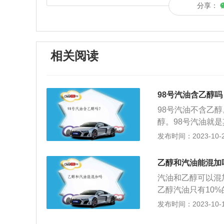
分享：
相关阅读
98号汽油含乙醇吗
98号汽油不含乙
醇。98号汽油就
8号汽油的优点是
发布时间：2023-10-28
气污染更低。国家
（俗称汽油标号）
乙醇和汽油能混加
的含量过高，汽油
汽油和乙醇可以混
门导管部位。在发
乙醇汽油只有10
一段时间后，这些
95%的汽油。但
发布时间：2023-10-19
气门现象。并不是
这是在混用时候要
用。汽油中加乙醇