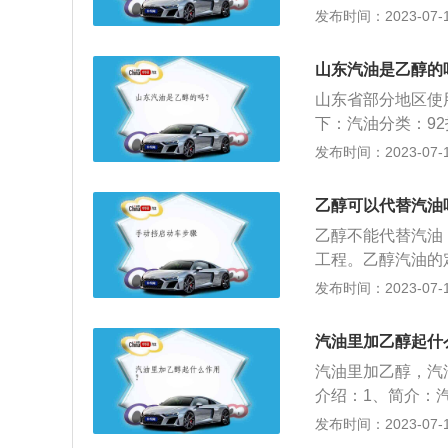
时则动力更差。对
发布时间：2023-07-17
烧不完全，会导致
汽车金属特别是铜
耗升高等状况。
污垢(主要是胶质
山东汽油是乙醇的
非金属材料产生轻
山东省部分地区使
用。
下：汽油分类：92
庚烷为5的汽油。9
发布时间：2023-07-17
缩比较低的车型；
技巧：92号汽油
乙醇可以代替汽油
汽油适合高档豪华
乙醇不能代替汽油
工程。乙醇汽油的
醇汽油是一种由粮
发布时间：2023-07-17
醇汽油是用百分之
用：乙醇汽油的推
汽油里加乙醇起什
塞、燃烧室等部位
汽油里加乙醇，汽
循环，实现了农副
介绍：1、简介：
类混合物液体，可
发布时间：2023-07-17
20℃，主要成分为