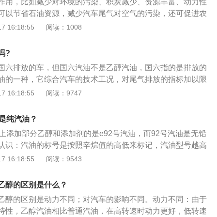
作用，比如减少对环境的污染、积炭减少、资源丰富、动力性
属于可再生能源，而普通汽油是不可再生能源。5、水溶性不
可以节省石油资源，减少汽车尾气对空气的污染，还可促进农
溶性很好，可以很容易和水融合，而汽油的水溶性就差一点，
于可再生能源，是由高粱、玉米薯类等经过发酵而制得。它不
 16:18:55
阅读：1008
、抗爆性不同：乙醇汽油油耗比纯汽油略高，但是辛烷值略
能，还减少有害气体的排放量。乙醇汽油作为一种新型清洁燃
普通汽油的辛烷值略低，抗爆性略差。7、对汽车的危害不
可再生能源的发展重点，符合我国能源替代战略和可再生能源
车的危害较大。乙醇在燃烧过程中产生的乙酸，对汽车金属特
吗?
成熟安全可靠，在我国完全适用，具有较好的经济效益和社会
；乙醇易对汽车的密封橡胶及其他合成非金属材料产生轻微的
国六排放的车，但国六汽油不是乙醇汽油，国六指的是排放的
油含氧量达35%，使燃料燃烧更加充分，据国家汽车研究中心
或龟裂作用。8、便利性不同：乙醇常温下为液体，危险性
油的一种，它综合汽车的技术工况，对尾气排放的指标加以限
试验和行车试验结果表明，使用车用乙醇汽油，在不进行发动
存和运输方便，与传统发动机技术相结合，特别是使用乙醇与
势：辛烷值高，抗爆性好:可以在开车时有比较好的燃烧，让发
 16:18:55
阅读：9747
动力性能基本不变，尾气排放的CO和HC化合物平均减少30%
发动机结构变化不大。
输出，也是很多消费者选择乙醇汽车的重要原因之一，消费者
减少了有害的尾气排放。乙醇辛烷值高(RON为111)可采用
型选择燃油类型。乙醇汽油中的含氧量比较高:发动机燃烧时可
机的热效率和动力性.加上其蒸发潜热大，可高发动机的进气
还是纯汽油？
含氧量高达34.7%。在汽油中含10%的乙醇，含氧量就能达
机的动力性。因车用乙醇汽车的燃烧特性，能有效的消除火花
上添加部分乙醇和添加剂的是e92号汽油，而92号汽油是无铅
降低汽车尾气排放:尤其是一些使用时间比较长的汽车，使用乙醇汽
，排气管消声器部位积炭的形成，免了因积炭形成而引起的故
认识：汽油的标号是按照辛烷值的高低来标记，汽油型号越高
放，E15乙醇汽油（汽油中乙醇含量为15%）比纯车用无铅汽
寿命。乙醇常温下为液体，操作容易，储运使用方便，与传统
越高。例如93号汽油的异辛烷的比例就比92号汽油高，汽油的
 16:18:55
阅读：9543
.2%，一氧化碳排量下降30%。燃料乙醇的生产资源比较丰富:
性，特别是使用乙醇汽油混合燃料时，发动机结构变化不大。
据发动机压缩比来选择，压缩比越大，应该选择燃油标号就越
于10%时，对在用汽车发动机无需进行大的改动，即可直接使
10%的酒精，若平时都是用的92号汽油，混加e92也只是会感觉
乙醇的区别是什么？
里程也会缩短。若平时用e92，混加92号汽油可能会感觉动力
乙醇的区别是动力不同；对汽车的影响不同。动力不同：由于
会更长。加油的注意事项：不能随意更换标号油，如果一旦更
特性，乙醇汽油相比普通汽油，在高转速时动力更好，低转速
能会造成汽油提前燃烧，引起发动机爆震，而且由于汽油的燃