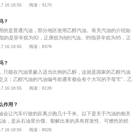
汽车的影响不同：因为乙醇在燃烧过程中会产生乙酸，所以对
 16:18:55
阅读：9170
积碳增多，从而堵住导管和喷嘴，以及出现车辆动力下降、油
有腐蚀作用。乙醇还是一种优良溶剂，可以将油箱和管路中的
和锈渍的混合物)进行清洗，但易对汽车的密封橡胶及其他合成
吗？
微的腐蚀，溶涨，软化或龟裂作用。普通汽油则不会有腐蚀作
用的是普通汽油，部分地区使用乙醇汽油。有关汽油的介绍如
指的是异辛烷为92，正庚烷为8的汽油。95指异辛烷为95，正
8指的是异辛烷为98，正庚烷为2的汽油。适用车型：92适合压
 16:18:55
阅读：8378
95合高压缩比的车型；98适合高档豪华车和大马力跑车。选择
适合技术含量不高的普通车；95号汽油适合绝大多数汽车；98号
吗？
车和大马力跑车。
，只能在汽油里掺入适当比例的乙醇，这就是国家的乙醇汽油
定义：乙醇汽油的汽油编号前通常都会有个大写的字母“E”，乙
食及各种植物纤维加工而成的燃料乙醇，按照国内的标准，乙
 16:18:55
阅读：8139
10的燃料乙醇与百分之90的乙醇汽油调和而成。乙醇汽油的作
广有效地降低了尾气中有害气体的排放，还有效地消除了火花
么作用？
的积碳，具备环保优势的同时还促进了农业生产及消费的良性
油会让汽车行驶的距离少跑几十千米。以下是关于汽油的相关
产品的增值与转化。
汽油，是从石油里分馏、裂解出来的具有挥发性、可燃性的烃
用作燃料。2、属性：外观为透明液体，可燃，馏程为30℃至2
 16:18:55
阅读：8026
C5～C12脂肪烃和环烷烃，以及一定量芳香烃。3、分类：汽