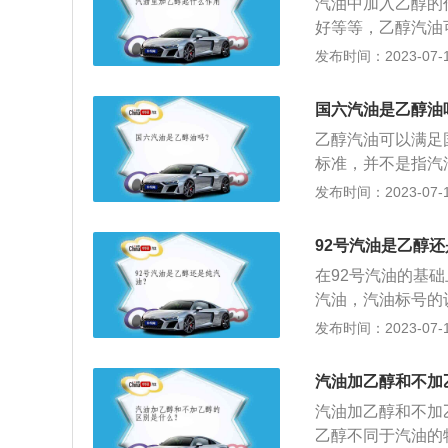
汽油中加入乙醇的
汽油中的乙醇成分
好等等，乙醇汽油
同：乙醇汽油的水
业的生产。乙醇属
发布时间：2023-07-17
无法和水互溶。6
影响汽车的行驶性
高，抗爆性略好。
料，是当前世界上
同：乙醇汽油对汽
国六汽油是乙醇油
发展方向，技术上
别是铜有腐蚀作用
乙醇汽油可以满足
效益。车用乙醇汽
腐蚀、溶涨、软化
标准，并不是指汽
所作的发动机台架
小，操作简便，储
制。乙醇汽油的优
发布时间：2023-07-17
机改造的前提下，
汽油混合燃料时，
动机有充足的动力
以上，有效的降低和
可以根据自己的车
高压缩比提高发动
92号汽油是乙醇
以更充分一些，乙醇
量，从而提高发动
在92号汽油的基础
到3.5%。有效
塞，燃烧室，气门
汽油，汽油标号的
油可以有更好的排
障，延长部件使用
代表异辛烷的占比
发布时间：2023-07-17
油碳烃排量下降16
发动机技术有继承
型号选择主要是根
当在汽油中掺兑少
高。e92只是含有
用乙醇汽油。
汽油加乙醇和不加
到动力下降，行驶
汽油加乙醇和不加
提高，行驶里程也
乙醇不同于汽油的
换低标号油后，可