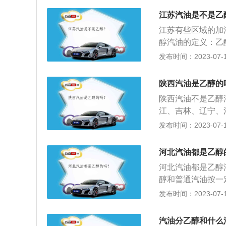
油具有较高的辛烷
江苏汽油是不是乙
92号、93号、95
江苏有些区域的加
号、97号修改为89
醇汽油的定义：乙
一种由粮食及各种
发布时间：2023-07-17
用10％的燃料乙
的推广有效地降低
陕西汽油是乙醇的
部位的积碳，具备
陕西汽油不是乙醇
农副产品的增值与
江、吉林、辽宁、
连云港、淮安、盐
发布时间：2023-07-17
城、菏泽7市；湖
州9市；河北省石
河北汽油都是乙醇
使用的注意事项：
河北汽油都是乙醇
汽油的清洗作用下
醇和普通汽油按一
积累越多，特别是
是用90%的普通
发布时间：2023-07-17
入油中，这些杂质
适量乙醇作为汽车
对车辆的油箱及油
进农业的生产。乙
洗，以保证燃油系
汽油分乙醇和什么