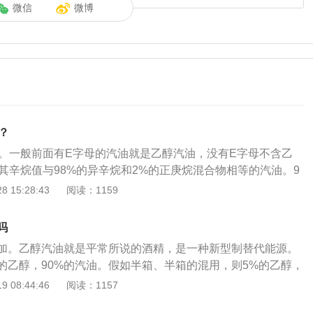
微信
微博
？
醇。一般前面有E字母的汽油就是乙醇汽油，没有E字母不含乙
是其辛烷值与98%的异辛烷和2%的正庚烷混合物相等的汽油。9
“两高两低”，即抗爆性和动力性更高，而汽油中的有害物质和尾
 15:28:43
阅读：1159
对车用汽油有严格的标准。它不仅要求汽油有一定的辛烷值
，同时对汽油各种化学成分的含量都有严格的规定。如果烯烃
吗
不能完全燃烧，从而产生一种胶状物质，聚积在进气歧管及气
加。乙醇汽油就是平常所说的酒精，是一种新型制替代能源。
动机处于正常工作温度时，无异常现象；而当发动机熄火冷却
%的乙醇，90%的汽油。假如半箱、半箱的混用，则5%的乙醇，
胶质会把气门粘在气门导管内。这时起动发动机，就会发生顶
是乙醇溶解性比较好，也许会把油箱里多年的沉积杂质翻上来，
 08:44:46
阅读：1157
标号越高越好，应根据厂商车辆说明书中推荐的汽油标号使
注意的地方。乙醇汽油对车的影响：它可以有效提高油品的性
，可以降低一氧化碳、碳氢化合物等主要污染物排放。