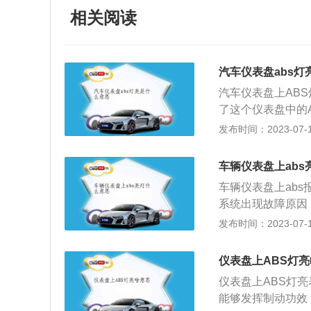
相关阅读
汽车仪表盘abs灯
汽车仪表盘上AB
了这个仪表盘中的
制动，还要逐渐把
发布时间：2023-07-17
或者汽修厂进行检
有很多原因，常见
车辆仪表盘上abs
坏引起，需要及时
车辆仪表盘上ab
脏污或者是被损坏
系统出现故障原因
制单元被损坏，同
导致轮速传感器失
发布时间：2023-07-17
电压处于不稳定的
ABS灯亮说明A
亮，建议及时检查
你的车跟没有装A
能，缩短制动时间
仪表盘上ABS灯
灯亮起后，应该及
好的行驶稳定性；
仪表盘上ABS灯
调整不当所致。解
轮胎与地面的剧烈
能够发挥制动功效
电脑故障；轮速传