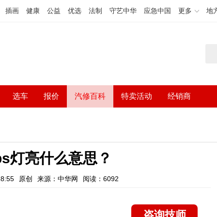
插画
健康
公益
优选
法制
守艺中华
应急中国
更多
地
选车
报价
汽修百科
特卖活动
经销商
bs灯亮什么意思？
8:55
原创
来源：中华网
阅读：6092
咨询技师