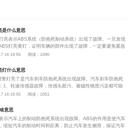
亮是什么意思
S灯亮表示ABS系统（防抱死制动系统）出现了故障。一旦发现
ABS灯亮黄灯，证明车辆的部件出现了故障，一定要避免紧急
车辆的速度降下来。用尽量低的速度把这故障的车辆开到4S店
 16:18:55
阅读：1090
测修理。彻底恢复正常以后再开车上路。造成ABS故障灯点亮
有以下这些：1、ABS的轮速传感器有出现脏污，或者是被损
亮灯什么意思
把轮速传感器清理干净，或者是彻底更换。2、ABS信号轮有
s报警灯亮了是汽车刹车防抱死系统出现故障。汽车刹车防抱死
造成，需要及时清理信号轮或者是彻底更换轴承。3、ABS控
：1、轮速传感器故障；传感头脏污、被磁性物质污染都可能
样会造成故障灯被点亮，因此要及时更换控制单元。4、电源
效。解决办法：需要进行部件清理或更换。2、abs线路故障；
 16:18:55
阅读：1051
状态之中，就会导致ABS不能正常去工作，使得故障灯被点
BS系统存在故障，ABS系统就会停止工作，讲俗点就是说相当于
全车的供电系统。ABS的作用是：1、充分发挥制动器的效
BS系统的一样，车的制动效果会变差。解决办法：所以当ABS
和距离；2、可有效防止紧急制动时车辆侧滑和甩尾，具有良
亮啥意思
时排除故障。3、abs泵、调压电磁阀故障；调压阀的额定压力
3、可在紧急制动时转向，具有良好的转向操纵性；4、可避免
亮表示汽车上的制动防抱死系统出现故障。ABS的作用是使汽车
决办法：只需对调压阀的调整螺栓进行调整即可解决。4、abs
摩擦减少轮胎的磨损。
，缩短汽车的制动时间和距离，防止汽车发生侧滑，保证汽车
感器都是布置在车轮上的，容易被泥土覆盖到，从而影响到车