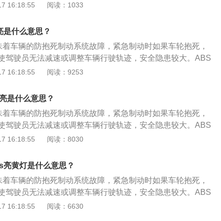
定性保证车轮与地面的附着力达到最佳的状态。仪表盘上ABS
 16:18:55
阅读：1033
致abs电脑无法判断车速信号。解决办法：清理一下泥土覆盖
1、ABS轮速传感器损坏或者脏污，更换或清理轮速传感器。
店进行清理。5、ABS车速传感器感应部分被泥土、泥浆等其
损坏或者脏污，更换轴承。3、ABS线路由外力导致断路或者插头
决办法：清洗传感器感应部分或去维修店进行清理。6、液压
亮是什么意思？
线以及插头连接。4、ABS控制单元损坏造成故障灯点亮，更
期不换油及年久失修等，使油液污染严重，导致该阀卡死在常
意味着车辆的防抱死制动系统故障，紧急制动时如果车轮抱死，
电源电压不稳定，ABS无法正常工作，导致故障灯点亮，检查
擅自将此阀拆除)，于是回油控制器不起散热作用解决办法：更
使驾驶员无法减速或调整车辆行驶轨迹，安全隐患较大。ABS
、四轮定位不正确，车辆四轮转速和方向角度不一样，导致AB
者去维修店进行维修。abs是防抱死制动系统，abs在汽车制动
，不同状态的故障原因和处理办法不同，具体如下：状态1：A
 16:18:55
阅读：9253
行四轮定位。
器制动力的大小，使车轮不被抱死，处于边滚边滑的状态，以
最常见）。原因1：ABS车速传感器感应部分被泥土、泥浆等其
附着力在最大值。abs既有普通制动系统的制动功能，又能防
响传感器感应相应的车速信号，使ABS电脑无法判别车速，不
灯亮是什么意思？
车在制动状态下仍能转向，保证汽车的制动方向稳定性，防止
率，进而不能发出相应动作指令来调节制动。处理方案：清洁
意味着车辆的防抱死制动系统故障，紧急制动时如果车轮抱死，
物，调整好车速传感器与信号齿圈的间隙，即可恢复正常。原
使驾驶员无法减速或调整车辆行驶轨迹，安全隐患较大。ABS
路之间连接松懈，ABS继电器接触不良等引起信号不良而使系
，不同状态的故障原因和处理办法不同，具体如下：状态1：A
 16:18:55
阅读：8030
：检查线路连接处，有松动的重新连接。状态2：ABS警告灯
最常见）。原因1：ABS车速传感器感应部分被泥土、泥浆等其
时则ABS警告灯熄灭。原因：当使用多种车辆电器，而电瓶电
响传感器感应相应的车速信号，使ABS电脑无法判别车速，不
V，引擎转速上升，电压上升，ABS指示灯熄灭；ABS的系统电
bs亮黄灯是什么意思？
率，进而不能发出相应动作指令来调节制动。处理方案：清洁
如线头接触不足或搭铁不良。处理方案：检查电瓶比重；检查
意味着车辆的防抱死制动系统故障，紧急制动时如果车轮抱死，
物，调整好车速传感器与信号齿圈的间隙，即可恢复正常。原
源供应（如电压继电器或电源接触不良）。状态3：引擎启动
使驾驶员无法减速或调整车辆行驶轨迹，安全隐患较大。ABS
路之间连接松懈，ABS继电器接触不良等引起信号不良而使系
亮着，直到引擎IGFF才熄灭。原因：ABS油压阀体搭铁线路接
，不同状态的故障原因和处理办法不同，具体如下：状态1：A
 16:18:55
阅读：6630
：检查线路连接处，有松动的重新连接。状态2：ABS警告灯
压阀体电线接头接触不良；ABS计算机故障。处理方案：松开油
最常见）。原因1：ABS车速传感器感应部分被泥土、泥浆等其
时则ABS警告灯熄灭。原因：当使用多种车辆电器，而电瓶电