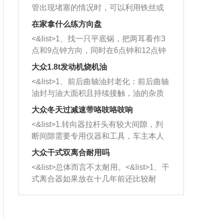
管出现堵塞的情况时，可以利用铁丝或
者是细棍，直接将杂物给取出来，如果
在家拿什么练方向盘
堵塞情况比较严重，也可以采取应急措
<&list>1、找一只平底锅，把两耳看作3
施。 <&list>2、直接利用木棍将所有的
点和9点钟方向，同时在6点钟和12点钟
杂物推到排气管里面的位置处，然后将
方向做一个标记。 <&list>2、双手握住
三元催化器拆解开，就可以将堵塞的东
大众1.8t发动机烧机油
平底锅两耳，然后往左打半圈、一圈、
西取出来。但如果是因为积碳过多引起
<&list>1、前后曲轴油封老化：前后曲轴
一圈半的练习，往右同样也要打相同的
的堵塞，就需要将三元催化器泡在草酸
油封与油大面积且持续接触，油的杂质
圈数。 <&list>3、最后强调要反复练
中进行清洗。 <&list>3、也可以利用清
和发动机内持续温度变化使其密封效果
习，这样就可以形成肌肉记忆，在真实
大众冬天过减速带咯吱咯吱响
洗剂对堵塞的情况得到解决，将清洗剂
逐渐减弱，导致渗油或漏油。<&list>2、
驾驶车辆时，不需要记忆也能打好方
放在燃油箱中，与燃油混合后，车辆启
<&list>1.转向器拉杆头有较大间隙，判
活塞间隙过大：积碳会使活塞环与缸体
向。
动时，就可以和汽油一起进入到燃烧
断间隙需要专用仪器和工具，车主本人
的间隙扩大，导致机油流入燃烧室中，
室，最后形成废气排出，就可以让三元
无法制作，需要将车辆送到修理厂或4s
造成烧机油。<&list>3、机油粘度。使用
大众干式双离合耐用吗
催化器得到清洗，排气管堵塞的情况就
店；<&list>2.车辆半轴套管防尘罩破
机油粘度过小的话，同样会有烧机油现
<&list>总体而言不太耐用。<&list>1、干
能够得到解决。
裂，破裂后会出现漏油现象，使半轴磨
象，机油粘度过小具有很好的流动性，
式离合器如果放在十几年前还比较耐
损严重，磨损的半轴容易损坏，产生异
容易窜入到气缸内，参与燃烧。<&list>
用，但是由于现在的汽车发动机动力输
响；<&list>3.稳定器的转向胶套和球头
4、机油量。机油量过多，机油压力过
出越来越高，使得干式离合器散热不足
老化，一般是使用时间过长造成的。解
大，会将部分机油压入气缸内，也会出
的缺陷也逐渐暴露出来。<&list>2、由于
决方法是更换新的质量好的转向橡胶套