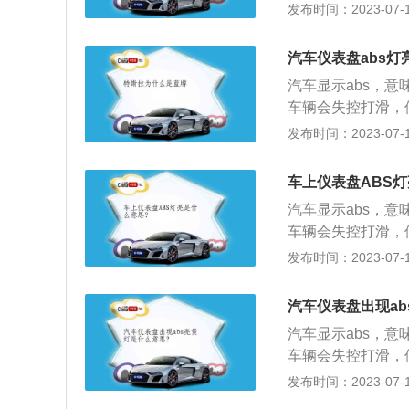
在行驶过程中的稳
发布时间：2023-07-17
速信号的传递，导
灯的原因有6点：
的地方或者去维修
2、ABS信号轮
它污染源覆盖。解
汽车仪表盘abs灯
进水虚接，维修导
调节装置不良。长
汽车显示abs，
换控制单元。5、
开位置上(还有的
车辆会失控打滑，
车辆供电系统。6
换液压调节装置或
灯亮的状态有多种
发布时间：2023-07-17
S灯点亮，需要进
时会自动控制制动
BS故障灯常亮（
保证车轮与地面的
它污染源覆盖，影
车上仪表盘ABS
止车轮锁死，使汽
能断定车轮的滑移
产生侧滑和跑偏。
汽车显示abs，
车速传感器上的脏
车辆会失控打滑，
因2：由于系统线
灯亮的状态有多种
发布时间：2023-07-17
统故障。处理方案
BS故障灯常亮（
间歇性亮起，加速
它污染源覆盖，影
压下降低于10.5
汽车仪表盘出现a
能断定车轮的滑移
源供应电压太低，
汽车显示abs，
车速传感器上的脏
充电系统；检查电
车辆会失控打滑，
因2：由于系统线
后ABS警告灯一直
灯亮的状态有多种
发布时间：2023-07-17
统故障。处理方案
触不良；ABS油
BS故障灯常亮（
间歇性亮起，加速