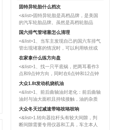
固特异轮胎什么档次
<&list>固特异轮胎是高档品牌，是美国
的汽车轮胎品牌。虽然是高档轮胎品
牌，但是中高低端的轮胎都有生产，这
国六排气管堵塞怎么清理
也是为了更好的开拓市场。
<&list>1、当车主发现自己的国六车排气
管出现堵塞的情况时，可以利用铁丝或
者是细棍，直接将杂物给取出来，如果
在家拿什么练方向盘
堵塞情况比较严重，也可以采取应急措
<&list>1、找一只平底锅，把两耳看作3
施。 <&list>2、直接利用木棍将所有的
点和9点钟方向，同时在6点钟和12点钟
杂物推到排气管里面的位置处，然后将
方向做一个标记。 <&list>2、双手握住
三元催化器拆解开，就可以将堵塞的东
大众1.8t发动机烧机油
平底锅两耳，然后往左打半圈、一圈、
西取出来。但如果是因为积碳过多引起
<&list>1、前后曲轴油封老化：前后曲轴
一圈半的练习，往右同样也要打相同的
的堵塞，就需要将三元催化器泡在草酸
油封与油大面积且持续接触，油的杂质
圈数。 <&list>3、最后强调要反复练
中进行清洗。 <&list>3、也可以利用清
和发动机内持续温度变化使其密封效果
习，这样就可以形成肌肉记忆，在真实
大众冬天过减速带咯吱咯吱响
洗剂对堵塞的情况得到解决，将清洗剂
逐渐减弱，导致渗油或漏油。<&list>2、
驾驶车辆时，不需要记忆也能打好方
放在燃油箱中，与燃油混合后，车辆启
<&list>1.转向器拉杆头有较大间隙，判
活塞间隙过大：积碳会使活塞环与缸体
向。
动时，就可以和汽油一起进入到燃烧
断间隙需要专用仪器和工具，车主本人
的间隙扩大，导致机油流入燃烧室中，