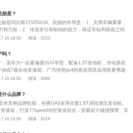
力是169ps，最大功率是124kw，最大扭矩是265nm，与其
变速箱。
轮胎是？
轮胎是玛吉斯215/55/r18。轮胎的作用是：1、支撑车辆重量，
力和力矩；2、传送牵引和制动的扭力，保证车轮和路面之间
止汽车零部件受到剧烈震动，适应车辆的高速性能并降低行驶
 16:18:55
阅读：5223
手动舒适版广汽传祺gs4为例，其车身长宽高分别是：4545m
668mm，轴距为2680mm，油箱容积为55l，行李箱容积为470
产吗？
产，该车为一款紧凑级SUV车型，配备1.3T发动机，传动系统
手动或7速自动变速箱。广汽传祺gs4的悬挂系统采用前麦弗逊
挂设计。广汽传祺gs4的长宽高分别为4510mm、1852mm、
 16:18:55
阅读：5086
为2650mm。该车配备带动态辅助线倒车影像和智能手机互联功
程监控安防系统、AFS智能前大灯随动转向系统、内藏一键式
是什么品牌？
保护六安全气囊、自动防眩目内后视镜加带雨量感应功能以及
是米其林品牌轮胎，传祺GA6采用全新1.8T涡轮增压发动机、
体变速箱，打造T7speed动控黄金组合；搭载前方碰撞预警、车
监测系统、360度全景泊车影像系统等科技配置，代表中国品
 16:18:55
阅读：5018
品质所到达的全新高度，是传祺家族全面创变的标志性产品。
A6长宽高分别为4891mm、1850mm、1505mm。