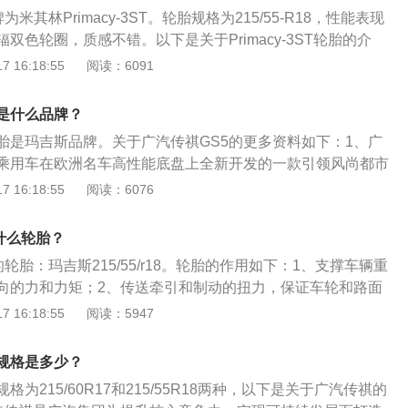
分钟左右，夏天气温高容，适当热1分钟左右就可。2、在磨合期
，轮胎容易过热，同时气压也会增加。此时应停车散热，严禁
米其林Primacy-3ST。轮胎规格为215/55-R18，性能表现
速不宜超过每小时100公里,但也不可长期低速行驶，注意档位
温，防止胎面胶异常老化；防止突然刹车。尽量避免频繁使用
双色轮圈，质感不错。以下是关于Primacy-3ST轮胎的介
要过量载人载物。4、按照厂家或4S店要求，及时去做第一次保
免因轮胎和地面的拖拽而加速胎面磨损。
cy-3ST浩悦胎面花纹采用变节距花块设计。四条纵向沟槽将胎面花
 16:18:55
阅读：6091
的三块花纹相同，所用的花纹块都采用了变节距设计，能在轮
音，起到防噪降噪的作用。2、Primacy-3ST浩悦有着出色的
胎是什么品牌？
用了米其林“FLEXMAX”技术，这种是一种由高柔性的胎面橡
轮胎是玛吉斯品牌。关于广汽传祺GS5的更多资料如下：1、广
相结合的技术。高柔韧性的胎面橡胶可以让轮胎更好地贴合路
汽乘用车在欧洲名车高性能底盘上全新开发的一款引领风尚都市
地力；而胎宽倒角设计，让轮胎接地面积趋于最大化，进一步
、动感，具有欧洲车型的舒适驾乘感和安全性，超越同级的世界
 16:18:55
阅读：6076
。
S5采用独特的展翼式格栅，兼顾家族式特征和动感本色。3、传
DCVVT和1.8T两款发动机。2.0LDCVVT发动机动力充沛且燃油
什么轮胎？
发动机动力更加强劲，能够使传祺GS5具备雪豹一样的爆发力。
的轮胎：玛吉斯215/55/r18。轮胎的作用如下：1、支撑车辆重
向的力和力矩；2、传送牵引和制动的扭力，保证车轮和路面
、防止汽车零部件受到剧烈震动，适应车辆的高速性能并降低
 16:18:55
阅读：5947
传祺gs4的更多资料如下：1、广汽传祺gs4为一款紧凑级SU
T发动机，传动系统与之匹配的是5速手动或7速自动变速箱。2、
胎规格是多少？
用前麦弗逊、后多连杆的悬挂设计。
格为215/60R17和215/55R18两种，以下是关于广汽传祺的