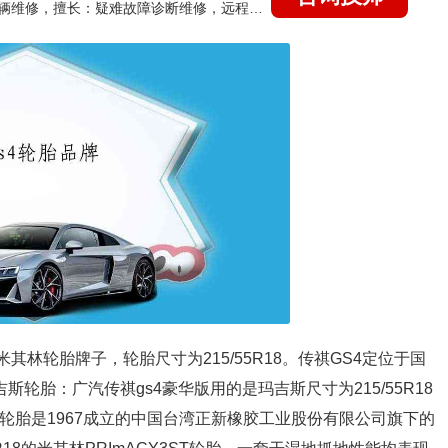
国家认证的汽车维修技师，15年德美日等各系车辆维修，擅长：疑难故障诊断维修，远程维修技术指导
是米其林轮胎牌子，轮胎尺寸为215/55R18。传祺GS4定位于国
轮胎：广汽传祺gs4豪华版用的是玛吉斯尺寸为215/55R18
轮胎是1967成立的中国台湾正新橡胶工业股份有限公司旗下的