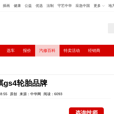
插画
健康
公益
优选
法制
守艺中华
应急中国
更多
地
选车
报价
汽修百科
特卖活动
经销商
祺gs4轮胎品牌
8:55
原创
来源：中华网
阅读：6093
咨询技师