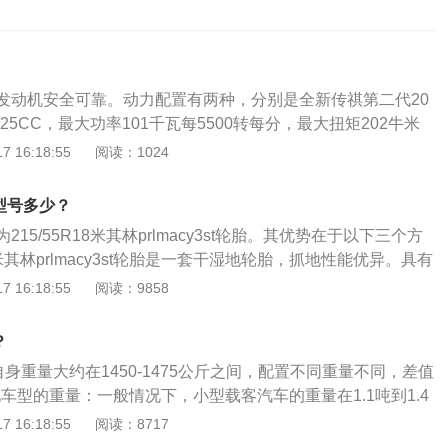
央发动机安全可靠。动力配置有两种，分别是全新传祺第二代20
25CC，最大功率101千瓦每5500转每分，最大扭矩202牛米
0转每分。匹配的变速箱有5MT和7DCT。另一款发动机是全新的传
 16:18:55
阅读：1024
动机，排量1495CC，最大功率112千瓦每5000转每分，最大扭
0到4250转每分。匹配的变速箱有6MT、7DCT、爱信6AT。颜
型号多少？
4的设计在同价位车型中更具吸引力，这是赢得用户青睐和青睐
215/55R18米其林prlmacy3st轮胎。其优势在于以下三个方
其林prlmacy3st轮胎是一套干湿地轮胎，抓地性能优异。具有
色车轮；2、防噪降噪：米其林prlmacy3st的四条纵向凹槽将
 16:18:55
阅读：9858
，中间三块相同。所有花纹块均采用变螺距设计，减少轮胎行
防噪降噪的作用；3、贴合地面：提供更好的抓地力：结合高
？
块倒三角形设计，高弹性胎面可以更好地贴合地面，提供更强
自身重量大约在1450-1475公斤之间，配置不同重量不同，差值
他车型的重量：一般情况下，小型载客汽车的重量在1.1吨到1.4
的车身重量在1.8吨到3.5吨之间，而大型的车辆车身重量会
 16:18:55
阅读：8717
车身重量也会相应增大。降低汽车重量的影响：在保证汽车强