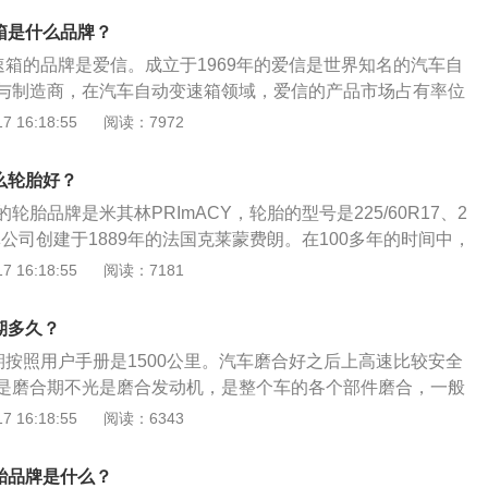
提下，经常厂商会尽可能地降低汽车的重量，从而使汽车的动
箱是什么品牌？
减少燃油的消耗，降低汽车尾气的排放污染。
速箱的品牌是爱信。成立于1969年的爱信是世界知名的汽车自
与制造商，在汽车自动变速箱领域，爱信的产品市场占有率位
汽传祺gs4变速箱使用7挡湿式双离合变速箱。湿式双离合是指离
 16:18:55
阅读：7972
箱油中的双离合变速箱，双离合变速箱有两种，一种是干式，
汽传祺gs4的变速箱在日常使用中，要注意以下几点： 不可长时
么轮胎好？
。虽然现在很多车型免维护变速箱油，但免维护不代表不更
轮胎品牌是米其林PRImACY，轮胎的型号是225/60R17、2
变速箱油会导致变速箱内轴承、壳体等部件的损坏。避免长时
米其林公司创建于1889年的法国克莱蒙费朗。在100多年的时间中，
驶手动挡车型时，很多“老司机”会采用空挡滑行的操作，但对
持续不断的创新和发展。现拥有世界五大洲的业务运营以及位
 16:18:55
阅读：7181
空挡滑行会导致自动变速箱过热、再次挂入D挡时会产生一定
洲的研发中心。米其林轮胎在全球超过170个国家中进行产品
稳时挂入D/R挡。很多司机为了体现自己“流畅”的操作，会在车
S4的轮胎在日常使用中，要注意以下几点：定期检查轮胎表面
挂入反向挡位，这样对变速箱内齿轮的伤害较高，长时间的话
期多久？
等缺陷。由于行驶磨损，轮胎的胎面花纹沟逐渐变浅。如果花
。不要频繁D挡爬陡坡。在面对一些陡坡路段时，自动挡车辆
期按照用户手册是1500公里。汽车磨合好之后上高速比较安全
去排水防滑的功能，汽车的各项性能都会大打折扣，看似微小
而过热，或过早升挡导致爬坡无力，这时可以用手动模式限定
是磨合期不光是磨合发动机，是整个车的各个部件磨合，一般
驶时爆胎的隐患。此外，应注意立即清除沟槽中的卵石；停车
模式来保护变速箱。不能长距离拖车。当自动挡车辆发生故障
0公里主要是磨合轮胎和刹车，所以不要急起步和急刹车，3000
 16:18:55
阅读：6343
汽车在有厚的、尖锐的或锋利的石头的道路上停车。汽车不得
车，在车辆处于N挡时移动至托板上，而不能使用拖车绳等，
烈驾驶，发动机转数最好不要超过2500转以上。新车处于磨合
酸和其他与橡胶变质相关的材料附近或与之接触。停车后，驾
方面：1、冷启动时应有一个热车过程,待水温有变化后再上路
盘。这样的操作会加速轮胎的磨损；散热不要泼水。在炎热的
胎品牌是什么？