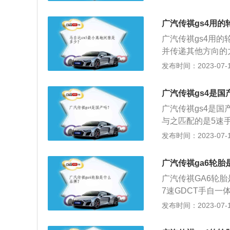
增压发动机，最大马
匹配的是6挡手动
广汽传祺gs4用的
广汽传祺gs4用的
并传递其他方向的
的附着性；3、防
发布时间：2023-07-17
噪音。以2020款
m、1856mm、1
广汽传祺gs4是国
l。
广汽传祺gs4是国
与之匹配的是5速
悬挂、后多连杆的悬
发布时间：2023-07-17
1708mm，轴距
能、智能网手机远
广汽传祺ga6轮胎
防夹天窗、全方位
广汽传祺GA6轮胎
自动雨刮。
7速GDCT手自一
道偏离预警、盲区
发布时间：2023-07-17
牌原创设计和科技
车身尺寸方面，传祺G