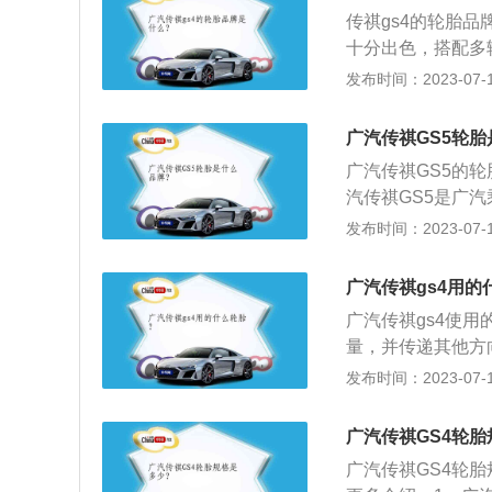
行驶,一般在2-3
天气或高速行驶时
传祺gs4的轮胎品牌为
以内的车辆最高车
放气减压或泼水降
十分出色，搭配多辐
变化。3、车内不
刹车和急刹车，以
绍：1、Prima
发布时间：2023-07-17
养。
纹分为五块，中间
胎行驶过程中扰乱噪
广汽传祺GS5轮
操控表现。源于它采
广汽传祺GS5的
胶和胎块倒角设计
汽传祺GS5是广
面，提供更强的抓
SUV。外观时尚
发布时间：2023-07-17
提升轮胎的抓地力
品质。2、传祺G
祺GS5配置2.0L
广汽传祺gs4用的
经济性好；1.8T
广汽传祺gs4使用
量，并传递其他方
之间的附着性；3
发布时间：2023-07-17
行驶噪音。关于广汽
V车型，配备1.3
广汽传祺GS4轮
广汽传祺gs4采
广汽传祺GS4轮胎规