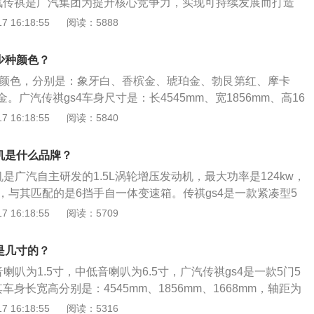
汽传祺是广汽集团为提升核心竞争力，实现可持续发展而打造
0年12月，首款车传祺GA5轿车成功推出市场，随后陆续推出多
 16:18:55
阅读：5888
传祺在技术、配置、品质各个方面都具备了与合资品牌及同级
的实力。广汽传祺已在科威特、阿联酋、智利、柬埔寨、尼日
少种颜色？
布局了销售和服务渠道营销网络。3、广汽传祺传承了欧洲高端
7种颜色，分别是：象牙白、香槟金、琥珀金、勃艮第红、摩卡
适性和主动安全性等方面的优秀基因。采用世界先进的成熟底
。广汽传祺gs4车身尺寸是：长4545mm、宽1856mm、高16
技术。
80mm，油箱容积为55l，行李箱容积为470l到1560l。广汽传祺
 16:18:55
阅读：5840
t涡轮增压发动机，最大功率是124千瓦，最大功率转速是每分钟50
265牛米，最大扭矩转速是每分钟1700到4000转，与其匹配的
机是什么品牌？
。
机是广汽自主研发的1.5L涡轮增压发动机，最大功率是124kw，
m，与其匹配的是6挡手自一体变速箱。传祺gs4是一款紧凑型5
高分别为4545mm、1856mm、1668mm，轴距为2680mm，
 16:18:55
阅读：5709
车身重量为1480kg。悬挂方面，这款车的前悬挂类型采用了麦
后悬挂类型采用了多连杆式独立悬挂。
是几寸的？
音喇叭为1.5寸，中低音喇叭为6.5寸，广汽传祺gs4是一款5门5
车身长宽高分别是：4545mm、1856mm、1668mm，轴距为
积为55l，行李箱容积为470l。传祺gs4搭载了1.5t直列4缸涡轮
 16:18:55
阅读：5316