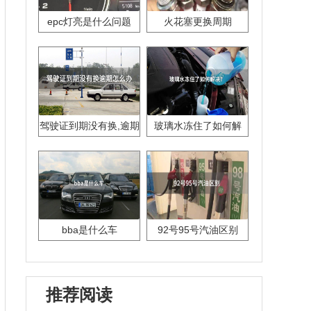
epc灯亮是什么问题
火花塞更换周期
驾驶证到期没有换,逾期
玻璃水冻住了如何解
怎么办??
决？
bba是什么车
92号95号汽油区别
推荐阅读