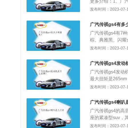
更多介绍：1、广
的国产品牌。201
发布时间：2023-07-17
款车型。2、广汽
别进口品牌相抗衡
广汽传祺gs4有多
利亚等14个国家
广汽传祺gs4有
品牌在操控性、舒
棕、典雅黑、闪耀金
盘平台和动力总成
68mm，轴距为26
发布时间：2023-07-17
gs4搭载了1.5
00转，最大扭矩是
广汽传祺gs4发动
是6挡手动变速箱
广汽传祺gs4发动
最大扭矩是265n
门5座suv，其长宽
发布时间：2023-07-17
油箱容积为55l，
弗逊式独立悬挂，
广汽传祺gs4喇叭
广汽传祺gs4的高
座的紧凑型suv，其
2680mm，油箱容
发布时间：2023-07-17