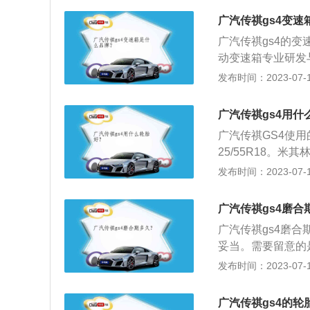
度和安全性能的前
广汽传祺gs4变速
力性能得到提高，
广汽传祺gs4的变
动变速箱专业研发
居世界第一。 广
发布时间：2023-07-17
合器片浸泡在变速
一种是湿式。 广
广汽传祺gs4用什
间不更换变速箱油
广汽传祺GS4使用的
换，长时间不更换
25/55R18。
间空挡滑行。在驾
米其林公司经历了
发布时间：2023-07-17
自动挡车型来说，
于欧洲、北美和亚
冲击。切忌在没停
营销。广汽传祺G
辆没有停稳时直接
广汽传祺gs4磨合
是否有裂纹、变形
会造成打齿等故障
广汽传祺gs4磨合
纹磨平了，就会失
往往会因为高负荷
妥当。需要留意的
的裂纹就是高速行
低速档位或用运动
最初的200－50
发布时间：2023-07-17
尽量择平地。防止
时，应使用板式拖
公里以内最好不激
停放在石油产品、
用车辆直接拖拽。
期内需要注意以下
驶员不得转动方向
广汽传祺gs4的轮