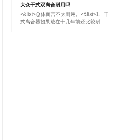
室，最后形成废气排出，就可以让三元
无法制作，需要将车辆送到修理厂或4s
造成烧机油。<&list>3、机油粘度。使用
大众干式双离合耐用吗
催化器得到清洗，排气管堵塞的情况就
店；<&list>2.车辆半轴套管防尘罩破
机油粘度过小的话，同样会有烧机油现
<&list>总体而言不太耐用。<&list>1、干
能够得到解决。
裂，破裂后会出现漏油现象，使半轴磨
象，机油粘度过小具有很好的流动性，
式离合器如果放在十几年前还比较耐
损严重，磨损的半轴容易损坏，产生异
容易窜入到气缸内，参与燃烧。<&list>
用，但是由于现在的汽车发动机动力输
响；<&list>3.稳定器的转向胶套和球头
4、机油量。机油量过多，机油压力过
出越来越高，使得干式离合器散热不足
老化，一般是使用时间过长造成的。解
大，会将部分机油压入气缸内，也会出
的缺陷也逐渐暴露出来。<&list>2、由于
决方法是更换新的质量好的转向橡胶套
现烧机油。<&list>5、机油滤清器堵塞：
干式双离合的工作环境暴露在空气中，
和球头。
会导致进气不畅，使进气压力下降，形
而离合器的散热也是通离合器罩上面的
成负压，使机油在负压的情况下吸入燃
几个小孔来进行散热。但是在行驶过程
烧室引起烧机油。<&list>6、正时齿轮或
中变速箱需要换挡，就不得不使得离合
链条磨损：正时齿轮或链条的磨损会引
器频繁工作。<&list>3、长时间的低速行
起气阀和曲轴的正时不同步。由于轮齿
驶以及过于频繁的启停，导致离合器的
或链条磨损产生的过量侧隙，使得发动
温度不断升高，而低速行驶时空气流动
机的调节无法实现：前一圈的正时和下
效率不高，无法将离合器中的热量有效
一圈可能就不一样。当气阀和活塞的运
的带走，导致离合器内部的温度不断升
动不同步时，会造成过大的机油消耗。
高，加速离合器的磨损。
解决方法：更换正时齿轮或链条。<&list
>7、内垫圈、进风口破裂：新的发动机
设计中，经常采用各种由金属和其他材