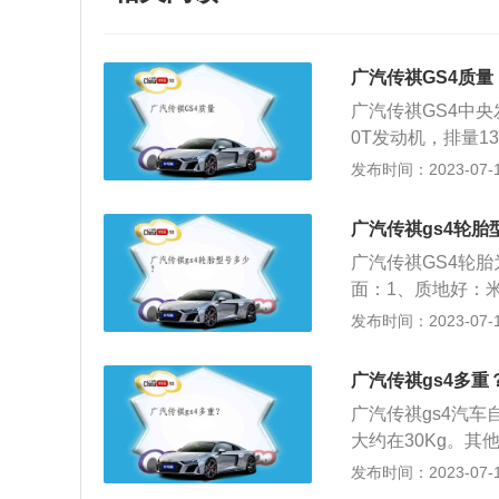
广汽传祺GS4质量
广汽传祺GS4中
0T发动机，排量13
每1500到420
发布时间：2023-07-17
祺第二代235T发
矩235牛米每145
广汽传祺gs4轮胎
值为王，传祺GS
广汽传祺GS4轮胎为
的重要因素。
面：1、质地好：米
良好的纹理，多辐双
发布时间：2023-07-17
胎面花纹分为五块
驶时的噪声，起到
广汽传祺gs4多重
弹性胎面胶和轮胎
广汽传祺gs4汽车
的抓地力。
大约在30Kg。其
吨之间，中高档汽车
发布时间：2023-07-17
更大，车型越大，