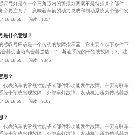
感叹号灯是在一个三角形内的警报灯图案不是特指某个部件，
务必要注意了，意味着车辆的动力总成和制动系统某个部件发
起以后应立即停止驾驶，联系车辆经销商售后部说明情况并请
 16:18:55
阅读：1034
继续驾驶。车辆维修技师需要用车辆检测电脑阅读故障原因，
修完好并且利用检测电脑消码，才能够解除警报灯。汽车仪表
号是什么意思？
号故障灯的情况有许多种，一般情况是不会单独亮起黄色感叹
的感叹号应该是一个传统的故障指示器，它主要在以下条件下
都会伴随其它形状故障灯一同出现。在汽车故障报警灯的使用
离合器变速箱离合器过热；2、断油系统的干预或故障；3、驻
亮起代表着要注意使用车辆的意思，通常表示车辆出现某种故
、外部灯泡故障；5、发动机机油压力传感器故障；6、驱动防
 16:18:55
阅读：9846
障部件。汽车仪表盘亮起黄色感叹号在上轮胎截面形状在下图
。车辆的其他故障灯类型1、发动机故障警告灯发动机故障指
胎胎压不正常，这种异常胎压或高或低。车辆智能化先进配置
机的工作状态。起动时，将钥匙转到“on”档，汽车进行自检，
轮胎压显示，每个胎压显示具体数值，每台车辆都有厂家推荐
意思？
动汽车后，指示灯将自动熄灭。如果车辆起动后指示灯一直亮
车身某位置有标注，一般是在主驾驶座侧门边上，灯亮过后先
，代表汽车的常规性能或者部件和功能发生故障。主要有驻车
中指示灯一直亮着，则表明发动机系统存在故障，如废气排放
是过低了，胎压过高了可以自行放气到正常推荐值，胎压过低
系统干预或出现故障、外部车灯故障、发动机油压力传感器故
良、爆震、配气系统故障、传感器数据异常等。2、机油压力
般在车辆维修站补充。
需要前往4S店进行检修，查出故障来源。感叹号是汽车常见的
 16:18:55
阅读：9187
器用于显示发动机中的机油存量和压力。它通常是红色的。起
角形里有感叹号的提示外，感叹号的形式还有4种，分别是黄
on档，指示灯亮，起动后指示灯自动熄灭。如果指示灯始终点
号、红色括号圆圈中间有感叹号、黄色括号下面一横中间有感
力低于标准值。此时，如果继续行驶，将导致发动机润滑不良
思？
感叹号。以下是4种情况的具体分析：自动变速器故障：黄色
，代表汽车的常规性能或者部件和功能发生故障。主要有驻车
，这是自动变速器故障警告灯，说明变速箱存在故障或变速箱
系统干预或出现故障、外部车灯故障、发动机油压力传感器故