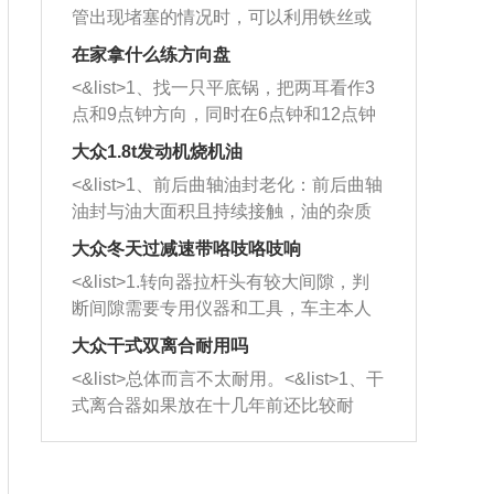
管出现堵塞的情况时，可以利用铁丝或
者是细棍，直接将杂物给取出来，如果
在家拿什么练方向盘
堵塞情况比较严重，也可以采取应急措
<&list>1、找一只平底锅，把两耳看作3
施。 <&list>2、直接利用木棍将所有的
点和9点钟方向，同时在6点钟和12点钟
杂物推到排气管里面的位置处，然后将
方向做一个标记。 <&list>2、双手握住
三元催化器拆解开，就可以将堵塞的东
大众1.8t发动机烧机油
平底锅两耳，然后往左打半圈、一圈、
西取出来。但如果是因为积碳过多引起
<&list>1、前后曲轴油封老化：前后曲轴
一圈半的练习，往右同样也要打相同的
的堵塞，就需要将三元催化器泡在草酸
油封与油大面积且持续接触，油的杂质
圈数。 <&list>3、最后强调要反复练
中进行清洗。 <&list>3、也可以利用清
和发动机内持续温度变化使其密封效果
习，这样就可以形成肌肉记忆，在真实
大众冬天过减速带咯吱咯吱响
洗剂对堵塞的情况得到解决，将清洗剂
逐渐减弱，导致渗油或漏油。<&list>2、
驾驶车辆时，不需要记忆也能打好方
放在燃油箱中，与燃油混合后，车辆启
<&list>1.转向器拉杆头有较大间隙，判
活塞间隙过大：积碳会使活塞环与缸体
向。
动时，就可以和汽油一起进入到燃烧
断间隙需要专用仪器和工具，车主本人
的间隙扩大，导致机油流入燃烧室中，
室，最后形成废气排出，就可以让三元
无法制作，需要将车辆送到修理厂或4s
造成烧机油。<&list>3、机油粘度。使用
大众干式双离合耐用吗
催化器得到清洗，排气管堵塞的情况就
店；<&list>2.车辆半轴套管防尘罩破
机油粘度过小的话，同样会有烧机油现
<&list>总体而言不太耐用。<&list>1、干
能够得到解决。
裂，破裂后会出现漏油现象，使半轴磨
象，机油粘度过小具有很好的流动性，
式离合器如果放在十几年前还比较耐
损严重，磨损的半轴容易损坏，产生异
容易窜入到气缸内，参与燃烧。<&list>
用，但是由于现在的汽车发动机动力输
响；<&list>3.稳定器的转向胶套和球头
4、机油量。机油量过多，机油压力过
出越来越高，使得干式离合器散热不足
老化，一般是使用时间过长造成的。解
大，会将部分机油压入气缸内，也会出
的缺陷也逐渐暴露出来。<&list>2、由于
决方法是更换新的质量好的转向橡胶套