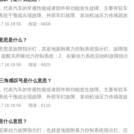
感叹号。以下是4种情况的具体分析：自动变速器故障：黄色
压，将胎压恢复到正常范围内。灯光故障：黄色灯泡感叹号，
，代表汽车的常规性能或者部件和功能发生故障。主要有驻车
，这是自动变速器故障警告灯，说明变速箱存在故障或变速箱
灯，提示有车灯出现故障。解决方案：尽快去4s店检查处理，
系统干预或出现故障、外部车灯故障、发动机油压力传感器故
围。需及时更换变速箱油。制动系统故障：括号圆圈中间有感
重点检查是转向灯、雾灯、内照明灯等常用的灯泡，看看是哪
需要前往4S店进行检修，查出故障来源。感叹号是汽车常见的
 16:18:55
阅读：6658
制动系统的警示，主要有制动系统发生故障和制动液面过低。
角形里有感叹号的提示外，感叹号的形式还有4种，分别是黄
统，避免发生事故。胎压异常：括号下面一横中间有感叹号，
号、红色括号圆圈中间有感叹号、黄色括号下面一横中间有感
压监测警示灯，当汽车的轮胎气压过低时，该警告灯就会亮
意思是什么？
感叹号。以下是4种情况的具体分析：自动变速器故障：黄色
压，将胎压恢复到正常范围内。灯光故障：黄色灯泡感叹号，
意思是故障指示灯，其是地面附着力控制系统指示灯。故障指
，这是自动变速器故障警告灯，说明变速箱存在故障或变速箱
灯，提示有车灯出现故障。解决方案：尽快去4s店检查处理，
、提醒关闭驱动力控制系统；2、在驱动力系统启动时故障指示
围。需及时更换变速箱油。制动系统故障：括号圆圈中间有感
重点检查是转向灯、雾灯、内照明灯等常用的灯泡，看看是哪
，表明tsc有问题。引起车辆故障指示灯亮起的原因有：1、汽
 16:18:55
阅读：6625
制动系统的警示，主要有制动系统发生故障和制动液面过低。
温度高、变速箱齿轮松动、变速箱油缺失；2、驻车传感器出
统，避免发生事故。胎压异常：括号下面一横中间有感叹号，
坏，或者电路问题使汽车前后雷达不能识别；3、车辆灯光系
压监测警示灯，当汽车的轮胎气压过低时，该警告灯就会亮
灯三角感叹号是什么意思？
、转向灯、刹车灯和示宽灯；4、发动机出现温度高、缺缸；
压，将胎压恢复到正常范围内。灯光故障：黄色灯泡感叹号，
，代表汽车的常规性能或者部件和功能发生故障。主要有驻车
火花塞故障、油路系统堵塞；6、驱动系统故障esp车身稳定系
灯，提示有车灯出现故障。解决方案：尽快去4s店检查处理，
系统干预或出现故障、外部车灯故障、发动机油压力传感器故
防抱死系统故障。
重点检查是转向灯、雾灯、内照明灯等常用的灯泡，看看是哪
需要前往4S店进行检修，查出故障来源。感叹号是汽车常见的
 16:18:55
阅读：6115
角形里有感叹号的提示外，感叹号的形式还有4种，分别是黄
号、红色括号圆圈中间有感叹号、黄色括号下面一横中间有感
是什么意思？
感叹号。以下是4种情况的具体分析：自动变速器故障：黄色
是驱动力故障指示灯，也就是地面附着力控制系统指示灯。仪
，这是自动变速器故障警告灯，说明变速箱存在故障或变速箱