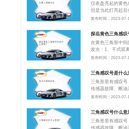
仪表盘亮起的黄色
但是当此灯亮起后
生故障，这个灯亮
发布时间：2023-07-17
求救援，不能盲目
此类故障码需要维
探岳黄色三角感叹
盘亮起带黄色感叹
在黄色三角形中间
号故障灯，感叹号
发光：1、干式双
上，感叹号报警灯
车传感器故障；4
发布时间：2023-07-17
障但不具体指明故
滑系统警告或故障
案表示的是汽车轮
示灯用于显示发动
高的通常会配备四
三角感叹号是什么
指示灯也亮起。启
标准胎压值并且在
三角形里有感叹号
着，或在行驶过程
自行判断或高了还
传感器故障、断油
过多、燃烧状态不
需要补充胎压，一
障等。解决办法：
发布时间：2023-07-17
低警告灯机油指示
故障提示，除了三
动时，将钥匙转到
色齿轮里面有感叹
亮，则表示机油压
三角感叹号什么意
叹号、黄色灯泡带
和异常磨损。
三角形里有感叹号
齿轮里面有感叹号
传感器故障、断油