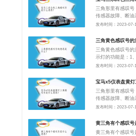
叹号、黄色灯泡带
起。需检查汽车胎
三角形里有感叹号
齿轮里面有感叹号
这是灯光故障指示
传感器故障、断油
润滑油低于正常范
也可以自行检查，
障等。解决办法：
发布时间：2023-07-17
叹号，这个代表着
里出现了问题。
故障提示，除了三
需立即检修制动系
色齿轮里面有感叹
这个代表着轮胎气
三角黄色感叹号的
叹号、黄色灯泡带
起。需检查汽车胎
三角黄色感叹号的
齿轮里面有感叹号
这是灯光故障指示
示灯的功能是：1
润滑油低于正常范
也可以自行检查，
灯亮起并始终亮着
发布时间：2023-07-17
叹号，这个代表着
里出现了问题。
车变速箱出现故障
需立即检修制动系
现故障前后雷达损
这个代表着轮胎气
宝马x5仪表盘黄
统出现故障，明灯
起。需检查汽车胎
三角形里有感叹号
5、燃油质量低、
这是灯光故障指示
传感器故障、断油
统故障；7、abs
也可以自行检查，
障等。解决办法：
发布时间：2023-07-17
里出现了问题。
故障提示，除了三
色齿轮里面有感叹
黄三角有个感叹号
叹号、黄色灯泡带
黄三角有个感叹号
齿轮里面有感叹号