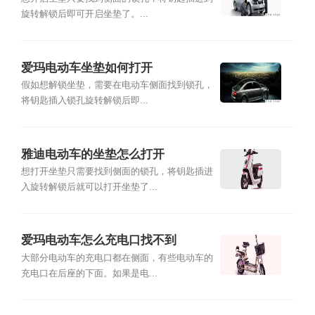
旋转解锁后即可开启坐垫了。...
爱玛电动车坐垫如何打开
假如想解锁坐垫，需要在电动车侧面找到锁孔，
将钥匙插入锁孔旋转解锁后即...
雅迪电动车的坐垫怎么打开
想打开坐垫只需要找到侧面的锁孔，将钥匙插进
入旋转解锁后就可以打开坐垫了...
爱玛电动车怎么充电口找不到
大部分电动车的充电口都在侧面，有些电动车的
充电口在后座的下面。如果是电...