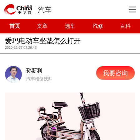
汽车
首页
文章
选车
汽修
百科
爱玛电动车坐垫怎么打开
2020-12-27 03:26:43
孙新利
我要咨询
汽车维修技师