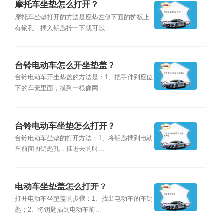
摩托车坐垫怎么打开？
摩托车坐垫打开的方法是座垫左侧下面的护板上
有锁孔，插入钥匙拧一下就可以...
台铃电动车怎么开坐垫盖？
台铃电动车开坐垫盖的方法是：1、把手伸到座位
下的车壳里面，摸到一根像网...
台铃电动车坐垫怎么打开？
台铃电动车坐垫的打开方法：1、将钥匙插到电动
车前面的钥匙孔，插进去的时...
电动车坐垫盖怎么打开？
打开电动车坐垫盖的步骤：1、找出电动车的车钥
匙；2、将钥匙插到电动车前...