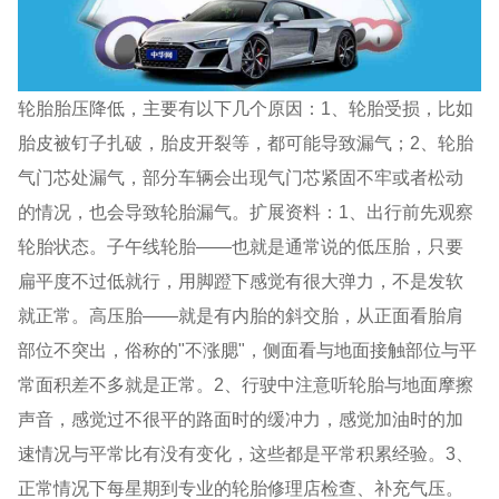
轮胎胎压降低，主要有以下几个原因：1、轮胎受损，比如
胎皮被钉子扎破，胎皮开裂等，都可能导致漏气；2、轮胎
气门芯处漏气，部分车辆会出现气门芯紧固不牢或者松动
的情况，也会导致轮胎漏气。扩展资料：1、出行前先观察
轮胎状态。子午线轮胎——也就是通常说的低压胎，只要
扁平度不过低就行，用脚蹬下感觉有很大弹力，不是发软
就正常。高压胎——就是有内胎的斜交胎，从正面看胎肩
部位不突出，俗称的"不涨腮"，侧面看与地面接触部位与平
常面积差不多就是正常。2、行驶中注意听轮胎与地面摩擦
声音，感觉过不很平的路面时的缓冲力，感觉加油时的加
速情况与平常比有没有变化，这些都是平常积累经验。3、
正常情况下每星期到专业的轮胎修理店检查、补充气压。