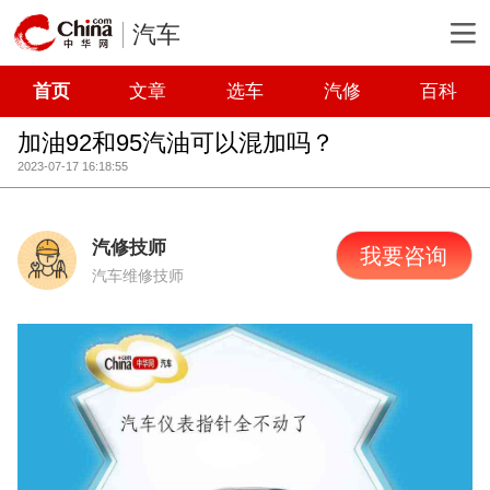
汽车
首页
文章
选车
汽修
百科
加油92和95汽油可以混加吗？
2023-07-17 16:18:55
汽修技师
我要咨询
汽车维修技师