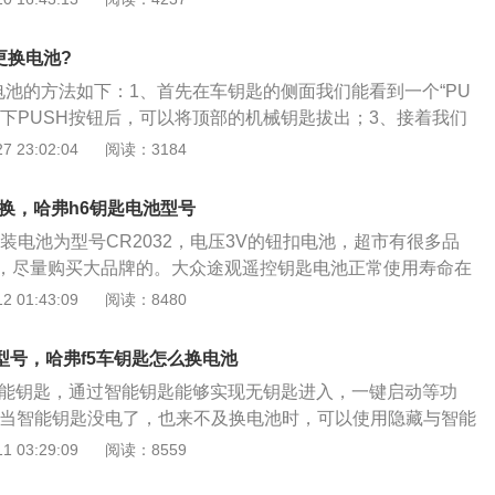
很可能就是遥控电池快没电了。3、指示灯比较暗注意观察钥
采用全新的哈弗家族脸谱，大面积镀铬进气格栅设计，显眼的H
你按下按钮时，指示灯比平时暗淡，或者时明时暗，那你最好
大嘴式前进气格栅，中网配以镀铬饰条以作修饰，整体车头感觉饱
。
更换电池?
失时尚感。前包围采用时下流行的运动款设计，菱形进气口下
电池的方法如下：1、首先在车钥匙的侧面我们能看到一个“PU
犹如两颗獠牙，带来强烈的运动感及侵略性。内饰方面，哈弗
按下PUSH按钮后，可以将顶部的机械钥匙拔出；3、接着我们
的设计，比哈弗其他车型更时尚。哈弗H2比以往车型更注重内
去撬开车钥匙盖，当出现一条缝隙后，可以直接扳开；4、取
 23:02:04
阅读：3184
内增加了大量的金属质感装饰以及高光的木质装饰，在视觉效
好的新电池装入，装的时候注意正负极，最后将车钥匙盖子盖
新的仪表板很炫，中间使用彩色显示屏；多功能方向盘上换上
，这样我们又能继续使用了。
志。动力方面，哈弗H2全系标配了1.5T涡轮增压发动机，最大
换，哈弗h6钥匙电池型号
50马力），最大扭矩为210Nm。
装电池为型号CR2032，电压3V的钮扣电池，超市有很多品
，尽量购买大品牌的。大众途观遥控钥匙电池正常使用寿命在
启动的遥控钥匙电池使用寿命较短，在一年左右。可以在车上
 01:43:09
阅读：8480
备无患。钥匙电池更换方法如下； 1、将遥控钥匙上的机械钥匙
械钥匙打开；右手持机械钥匙端，遥控钥匙大众Log向上。：
型号，哈弗f5车钥匙怎么换电池
钥匙中缝处向上掰动，稍微一使劲儿就可以将电池盖一端掰
智能钥匙，通过智能钥匙能够实现无钥匙进入，一键启动等功
用手沿着翘起侧电池盖的另一端，这样电池盖就可以打开了，露
 当智能钥匙没电了，也来不及换电池时，可以使用隐藏与智能
牙签插入电池边缘豁口处，轻轻一翘就可以取下电池。电池为3V
应急。推动机械钥匙释放锁钮的同时，即可取出机械钥匙，将
 03:29:09
阅读：8559
电池。将新的电池安入电池槽中，扣上电池盖，轻轻按压电池盖使
锁孔内，转动钥匙，即可锁止或解锁车门。 哈弗F5智能钥匙所
。