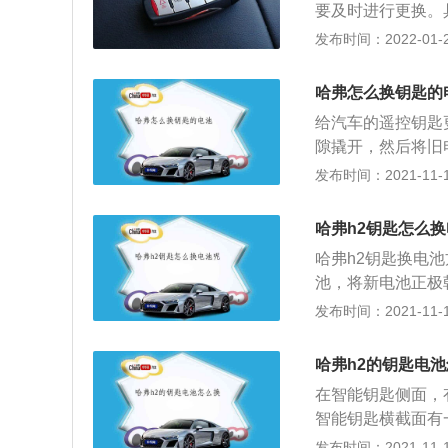
要及时进行更换。
出内嵌式机械钥匙
发布时间：2022-01-21
新电池，使正极朝
确认钥匙上的指示
哈弗怎么换钥匙的
给汽车的遥控钥匙
隙撬开，然后将旧
牌，这是一个专门制
发布时间：2021-11-10
的。哈弗旗下的很
型是哈弗h6，这
哈弗h2钥匙怎么
款发动机，一款是1
哈弗h2钥匙换电池
涡轮增压发动机有
池，将新电池正极
5000到5600
端即可装好后盖。
发布时间：2021-11-10
了缸内直喷技术，
使用情况而异，若
合变速箱。2.0升
电之前是有征兆的
的最大功率转速为5
哈弗h2的钥匙电
就可以打开车门，
发动机搭载了dv
在智能钥匙侧面，
了变化，电压低了
这款发动机匹配的
智能钥匙横截面有
偶尔会失灵开门的
开之后，轻轻把钥
发布时间：2021-11-10