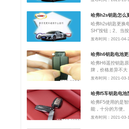
锁，出现这种情况
弗H2前脸外观上
匙上的指示灯，当
AVAL车标加上
也该准备换电池了
哈弗h2s钥匙怎么
满大气，张扬而不
哈弗h2s钥匙更换
方突出的两个棱角
SH”按钮；2、当
H2内饰采用全新
用拔出的金属钥匙
发布时间：2021-04-27
部材料的搭配，车
下旧电池，将准备
果上高档了不少。
回，插回机械钥匙
了HAVAL的新标
哈弗h6钥匙电池更
功率在110kW（1
哈弗H6遥控钥匙原
牌，价格差异不大
2年左右，带一键
发布时间：2021-03-12
备上2块电池，有
的按钮按下，将机
哈弗f5车钥匙电池
用左手拇指在遥控
哈弗F5使用的是
开。 2、然后再
能，十分的方便。
出电池。 3、用
钥匙内的机械钥匙
发布时间：2021-03-11
CR2032碱性
机械钥匙插入车门
得电池盖盖严即可