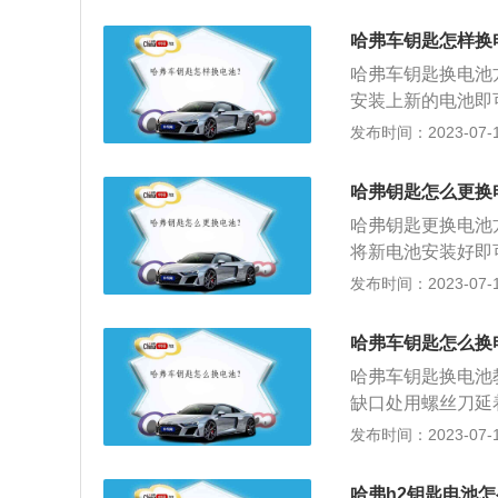
发动机、高功率版本
升涡轮增压发动机的
哈弗车钥匙怎样换
00rpm，最大扭矩
哈弗车钥匙换电池
矩为169马力和28
安装上新的电池即
矩转速为1400至3
免耽误正常用车。
发布时间：2023-07-17
米。该发动机的最大功
的suv受到了无数
发动机配备DVV
v。新款哈弗h6一
哈弗钥匙怎么更换
2.0升涡轮增压发
哈弗钥匙更换电池
将新电池安装好即
机，另一款是2.
发布时间：2023-07-17
是长城汽车旗下子品
长城品牌并行运营
哈弗车钥匙怎么换
营SUV生产及销
哈弗车钥匙换电池
高分别为4640mm
缺口处用螺丝刀延
刀把电池挑出来，
发布时间：2023-07-17
控钥匙电池正常使
短，在一年左右。
哈弗h2钥匙电池