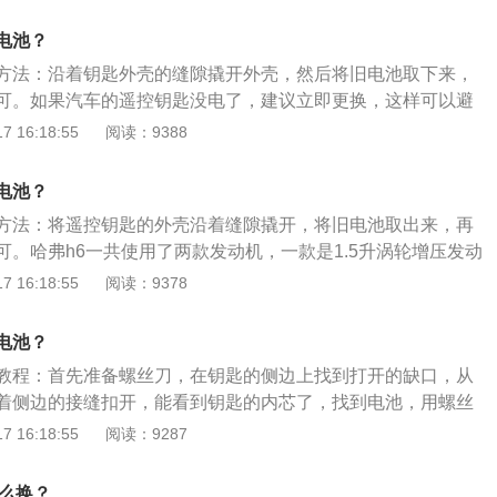
的1.5升涡轮增压发动机和2.0升涡轮增压发动机。低功率1.5
最大扭矩为150马力和210牛米。发动机的最大功率转速为56
电池？
转速为1800至4400rpm。大功率1.5升涡轮增压发动机的最大扭
方法：沿着钥匙外壳的缝隙撬开外壳，然后将旧电池取下来，
5牛米。该发动机的最大功率转速为5000至5600rpm，最大扭
可。如果汽车的遥控钥匙没电了，建议立即更换，这样可以避
600rpm。20升涡轮增压发动机的最大扭矩为224马力和385牛
哈弗是一个自主品牌，这个品牌是专门制造suv车型的，哈弗
 16:18:55
阅读：9388
率转速为5500rpm，最大扭矩转速为1800至3600rpm。该
消费者的欢迎。哈弗旗下的爆款车型是h6，这是一款紧凑型su
T技术和缸内直线采用铝合金缸盖和铸铁缸体。
共使用了两款发动机，一款是1.5升涡轮增压发动机，另一款是
电池？
动机。
方法：将遥控钥匙的外壳沿着缝隙撬开，将旧电池取出来，再
可。哈弗h6一共使用了两款发动机，一款是1.5升涡轮增压发动
0升涡轮增压发动机，与发动机匹配的是7速双离合变速箱。哈弗
 16:18:55
阅读：9378
牌，成立于2013年3月29日，以SUV车型为主的哈弗品牌与
，使用独立的标识、独立的产品研发、生产、服务等体系，主
电池？
售业务，其旗下包含H系、F系两个车系。哈弗h6车身尺寸长宽
教程：首先准备螺丝刀，在钥匙的侧边上找到打开的缺口，从
、1825mm、1690mm，轴距为2680mm。
着侧边的接缝扣开，能看到钥匙的内芯了，找到电池，用螺丝
换个新的电池，按刚才相反的顺序组装好，就可以了。哈弗遥
 16:18:55
阅读：9287
用寿命在2年左右，带一键启动的遥控钥匙电池使用寿命较
哈弗H2是长城汽车旗下哈弗品牌推出的一款小型SUV，哈弗H
怎么换？