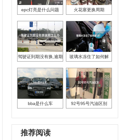
epc灯亮是什么问题
火花塞更换周期
驾驶证到期没有换,逾期
玻璃水冻住了如何解
怎么办??
决？
bba是什么车
92号95号汽油区别
推荐阅读