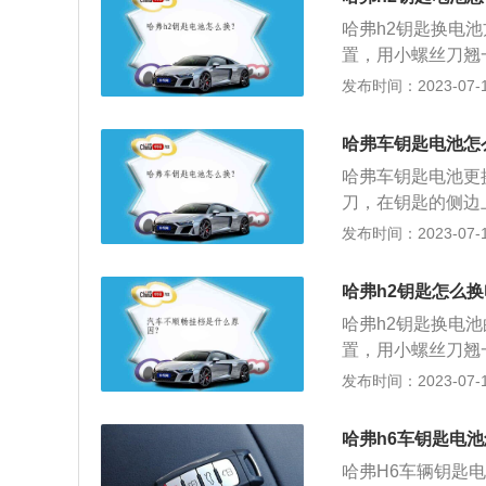
2的车身长宽高分别为
哈弗h2钥匙换电
置，用小螺丝刀翘
池。安装正确型号
发布时间：2023-07-17
钥匙即可。哈弗h2
志的按钮，按下它
哈弗车钥匙电池怎
置，用小螺丝刀翘
哈弗车钥匙电池更
缝隙之后，再轻轻
刀，在钥匙的侧边
起电池它就会弹起
开，能看到钥匙的
发布时间：2023-07-17
电池，注意分清正
池。4、按刚才相
咔的声音，就安装
右，带一键启动的
哈弗h2钥匙怎么
块电池，有备无患
哈弗h2钥匙换电
置，用小螺丝刀翘
池，安装正确型号
发布时间：2023-07-17
即可。哈弗h2是哈
1700mm。该车
哈弗h6车钥匙电
轮毂，搭载了1.5
哈弗H6车辆钥匙
速器。