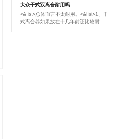
室，最后形成废气排出，就可以让三元
无法制作，需要将车辆送到修理厂或4s
造成烧机油。<&list>3、机油粘度。使用
大众干式双离合耐用吗
催化器得到清洗，排气管堵塞的情况就
店；<&list>2.车辆半轴套管防尘罩破
机油粘度过小的话，同样会有烧机油现
<&list>总体而言不太耐用。<&list>1、干
能够得到解决。
裂，破裂后会出现漏油现象，使半轴磨
象，机油粘度过小具有很好的流动性，
式离合器如果放在十几年前还比较耐
损严重，磨损的半轴容易损坏，产生异
容易窜入到气缸内，参与燃烧。<&list>
用，但是由于现在的汽车发动机动力输
响；<&list>3.稳定器的转向胶套和球头
4、机油量。机油量过多，机油压力过
出越来越高，使得干式离合器散热不足
老化，一般是使用时间过长造成的。解
大，会将部分机油压入气缸内，也会出
的缺陷也逐渐暴露出来。<&list>2、由于
决方法是更换新的质量好的转向橡胶套
现烧机油。<&list>5、机油滤清器堵塞：
干式双离合的工作环境暴露在空气中，
和球头。
会导致进气不畅，使进气压力下降，形
而离合器的散热也是通离合器罩上面的
成负压，使机油在负压的情况下吸入燃
几个小孔来进行散热。但是在行驶过程
烧室引起烧机油。<&list>6、正时齿轮或
中变速箱需要换挡，就不得不使得离合
链条磨损：正时齿轮或链条的磨损会引
器频繁工作。<&list>3、长时间的低速行
起气阀和曲轴的正时不同步。由于轮齿
驶以及过于频繁的启停，导致离合器的
或链条磨损产生的过量侧隙，使得发动
温度不断升高，而低速行驶时空气流动
机的调节无法实现：前一圈的正时和下
效率不高，无法将离合器中的热量有效
一圈可能就不一样。当气阀和活塞的运
的带走，导致离合器内部的温度不断升
动不同步时，会造成过大的机油消耗。
高，加速离合器的磨损。
解决方法：更换正时齿轮或链条。<&list
>7、内垫圈、进风口破裂：新的发动机
设计中，经常采用各种由金属和其他材