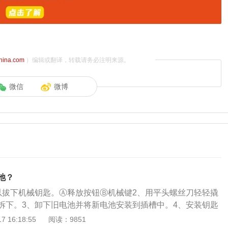
china.com
）编辑或翻译，转载请务必注明来源。
微信
微博
池？
以拔下机械钥匙。Ⓐ释放按钮Ⓑ机械键2、用平头螺丝刀轻轻撬
拆下。3、卸下旧电池并将新电池安装到插槽中。4、安装钥匙
凑型SUV，它使用三种发动机：低功率版本的1.5升涡轮增压
 16:18:55
阅读：9851