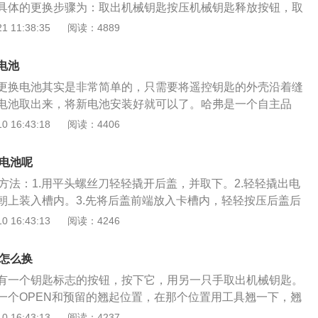
具体的更换步骤为：取出机械钥匙按压机械钥匙释放按钮，取
。用平头螺丝刀轻轻撬开盖子。更换电池将旧电池取出，嵌入
 11:38:35
阅读：4889
下。电池型号：CR2032。安装钥匙盖，按压任一钥匙按钮，
灯点亮。
电池
更换电池其实是非常简单的，只需要将遥控钥匙的外壳沿着缝
电池取出来，将新电池安装好就可以了。哈弗是一个自主品
造suv的自主品牌，哈弗旗下的suv车型性价比都是非常高
 16:43:18
阅读：4406
多suv车型受到了不少年轻消费者的欢迎。哈弗旗下的爆款车
款车上市后受到了不少年轻消费者的欢迎。哈弗h6一共使用了两
换电池呢
.5升涡轮增压发动机，另一款是2.0升涡轮增压发动机。1.5升
方法：1.用平头螺丝刀轻轻撬开后盖，并取下。2.轻轻撬出电
169马力和285牛米的最大扭矩，这款发动机的最大功率转速为
朝上装入槽内。3.先将后盖前端放入卡槽内，轻轻按压后盖后
转每分钟，最大扭矩转速为1400到3000转每分钟。这款发动机搭载
一般来说，遥控钥匙电池寿命在两到三年，具体情况因车型和
 16:43:13
阅读：4246
并且使用了铝合金缸盖缸体。与这款发动机匹配的是7速双离
钥匙没电了就不能使用了。不过也不要担忧，遥控钥匙快要没
涡轮增压发动机有224马力和385牛米的最大扭矩，这款发动机
，你只要多加注意就是了。1、遥控距离变短以前隔着五六米
500转每分钟，最大扭矩转速为1600到3600转每分钟。这款
池怎么换
现在则要靠车门很近才有反应了。这很可能就是钥匙电量发生
vt技术和缸内直喷技术，并且使用了铝合金缸盖和铸铁缸体。与
有一个钥匙标志的按钮，按下它，用另一只手取出机械钥匙。
，导致遥控器的发射信号能力下降，遥控距离就变短了。2、
是7速双离合变速箱。
一个OPEN和预留的翘起位置，在那个位置用工具翘一下，翘
时候要反复按几遍，才有可能出现反应，多按几次才能成功解
匙扳开，就可以看到电池的位置并更换新电池。外观方面，哈
 16:43:13
阅读：4237