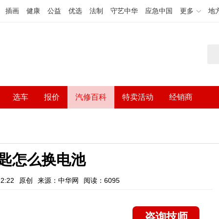
插画
健康
公益
优选
法制
守艺中华
应急中国
更多
地
选车
报价
汽修百科
特卖活动
经销商
匙怎么换电池
2:22
原创
来源：中华网
阅读：6095
咨询技师