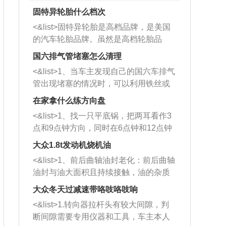
固特异轮胎什么档次
<&list>固特异轮胎是高档品牌，是美国
的汽车轮胎品牌。虽然是高档轮胎品
牌，但是中高低端的轮胎都有生产，这
国六排气管堵塞怎么清理
也是为了更好的开拓市场。
<&list>1、当车主发现自己的国六车排气
管出现堵塞的情况时，可以利用铁丝或
者是细棍，直接将杂物给取出来，如果
在家拿什么练方向盘
堵塞情况比较严重，也可以采取应急措
<&list>1、找一只平底锅，把两耳看作3
施。 <&list>2、直接利用木棍将所有的
点和9点钟方向，同时在6点钟和12点钟
杂物推到排气管里面的位置处，然后将
方向做一个标记。 <&list>2、双手握住
三元催化器拆解开，就可以将堵塞的东
大众1.8t发动机烧机油
平底锅两耳，然后往左打半圈、一圈、
西取出来。但如果是因为积碳过多引起
<&list>1、前后曲轴油封老化：前后曲轴
一圈半的练习，往右同样也要打相同的
的堵塞，就需要将三元催化器泡在草酸
油封与油大面积且持续接触，油的杂质
圈数。 <&list>3、最后强调要反复练
中进行清洗。 <&list>3、也可以利用清
和发动机内持续温度变化使其密封效果
习，这样就可以形成肌肉记忆，在真实
大众冬天过减速带咯吱咯吱响
洗剂对堵塞的情况得到解决，将清洗剂
逐渐减弱，导致渗油或漏油。<&list>2、
驾驶车辆时，不需要记忆也能打好方
放在燃油箱中，与燃油混合后，车辆启
<&list>1.转向器拉杆头有较大间隙，判
活塞间隙过大：积碳会使活塞环与缸体
向。
动时，就可以和汽油一起进入到燃烧
断间隙需要专用仪器和工具，车主本人
的间隙扩大，导致机油流入燃烧室中，