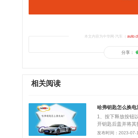
本文内容为中华网·汽车（
auto.
分享：
相关阅读
哈弗钥匙怎么换电
1、按下释放按钮
开钥匙后盖并将其
后盖。H6是一款紧
发布时间：2023-07-17