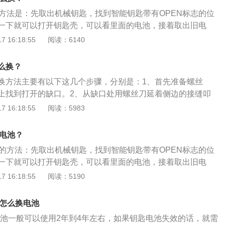
4335mm、1814mm、1695mm，轴距为2560mm。
池方法是：先取出机械钥匙，找到智能钥匙带有OPEN标志的位
一下就可以打开钥匙壳，可以看里面的电池，接着取出旧电
的电池，并注意分清正负极，注意不要装反，按原步骤安装回
 16:18:55
阅读：6140
钥匙换电池详细步骤:1、在哈弗h2钥匙的侧面，有一个钥匙标
就可以取出机械钥匙。2、找到智能钥匙带有OPEN标志的位
么换？
一下。注意要控制力度，防止损坏钥匙壳影响外观。3、翘开
换方法主要有以下这几个步骤，分别是：1、首先准备螺丝
把钥匙扳开，就可以看到电池的位置。4、用小螺丝刀轻轻翘
上找到打开的缺口。2、从缺口处用螺丝刀延着侧边的接缝叩
来，不要用蛮力，防止损坏电池，取出电池。安装正确型号的
内芯。3、找到电池，用螺丝刀把电池挑出来，换个新的电
 16:18:55
阅读：5983
负极，注意不要装反。5、原路装回，轻轻按下电池壳。听见
反的顺序组装好即可。哈弗遥控钥匙电池正常使用寿命在2年左
好。
遥控钥匙电池使用寿命较短，在一年左右。可以在车上备上2
换电池？
。
池的方法：先取出机械钥匙，找到智能钥匙带有OPEN标志的位
一下就可以打开钥匙壳，可以看里面的电池，接着取出旧电
的电池，并注意分清正负极，不要装反，按原步骤安装回钥匙
 16:18:55
阅读：5190
弗旗下的一款城市suv，其长宽高分别为4330mm、1815mm、
全系标配了LED镶钻效果的一字型日间行车灯，采用18寸铝合金
池怎么换电池
T强劲涡轮增压发动机，匹配的是7DCT格特拉克湿式双离合变
电池一般可以使用2年到4年左右，如果钥匙电池失效的话，就需