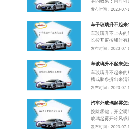
雾的效果；同时可
的原理和开空调冷
渗析出来形成雾气
会太冷，还会对玻
发布时间：2023-07-17
雾气较大时都不可
低空气湿度的方法
雾剂，洗车时可让
键位置会有所不同
调，人呼出的气体
护膜，雨天就不容
的雾气就会消失。
冷风，利用空调除
车子玻璃升不起来
开窗户，使空气流
利用空调效果不明
车玻璃升不上去的
里面来，雾气也会
当然也可以和空调
长按开窗按钮时有
雾在时间上有个过
法去除结雾。冬季
坏了，这种情况建
发布时间：2023-07-17
使用。5、比较偷
玻璃内外表面的温
护：为了保护供电
水冲掉，擦干，就
和侧面的玻璃温度
原因导致元器件过
以，但是比较费钱
车玻璃升不起来怎
是手动空调，空调
3、玻璃导槽阻力
时间除霜风挡玻璃
车玻璃升不起来的
灰尘会积攒在玻璃
璃窗上，再擦拭干
槽或胶条拆出来清
玻璃上形成一薄层
是：1、车窗控制
发布时间：2023-07-17
的雾层，特别适用
定的螺丝松动；4
酒精或盐水等待晾
养方法是：1、经
汽车外玻璃起雾怎
证车玻璃不会蒙上
油；3、车窗齿轮
按除雾键，开空调
打开，这样车内外
玻璃起雾开冷风或
的原理和开空调冷
冷风，可以把干燥
发布时间：2023-07-17
雾气较大时都不可