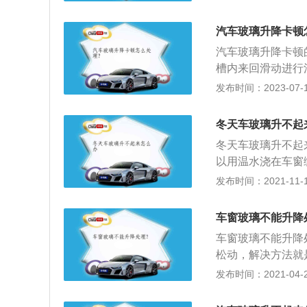
雾的目的。暖风除
除雾，刚开始会加
汽车玻璃升降卡顿
因：车内外有一定
汽车玻璃升降卡顿
饱和蒸汽压低于周
槽内来回滑动进行
式渗析出来形成雾
性，减少干裂；3
发布时间：2023-07-17
降低空气湿度的方
导槽内的污垢过多
调，人呼出的气体
部件故障。汽车玻
冷风，利用空调除
冬天车玻璃升不起
据玻璃安装位置不
利用空调效果不明
冬天车玻璃升不起
当然也可以和空调
以用温水浇在车窗
法去除结雾。冬季
开关键，会导致电
发布时间：2021-11-10
玻璃内外表面的温
本身出现了故障，
和侧面的玻璃温度
器固定的螺丝松动
车窗玻璃不能升降
是手动空调，空调
可能是线路故障了
时间除霜风挡玻璃
车窗玻璃不能升降
干，这样能避免车
璃窗上，再擦拭干
松动，解决方法就
便。
玻璃上形成一薄层
因可能是玻璃泥槽
发布时间：2021-04-26
的雾层，特别适用
璃升降器损坏。维
酒精或盐水等待晾
玻璃位置；3、所