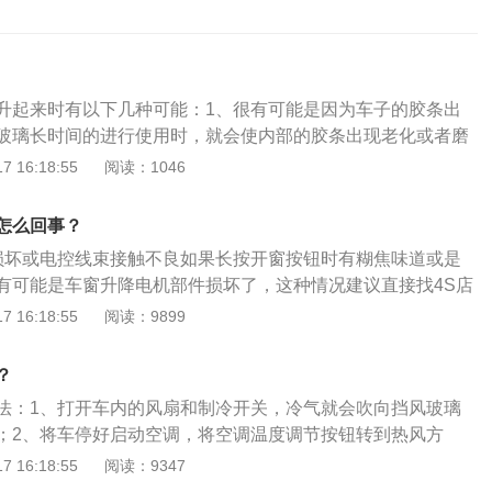
升起来时有以下几种可能：1、很有可能是因为车子的胶条出
玻璃长时间的进行使用时，就会使内部的胶条出现老化或者磨
如此就会进一步影响它的使用，也就难以有效地进行升降。这
 16:18:55
阅读：1046
进行胶条的更换，可以去专门的维修店进行全面的替换。2、
部出现了杂质或者泥垢，当长时间的使用并且没有及时地进行
怎么回事？
现杂质的堆积，慢慢的也就形成了一种阻碍，难以有效地进行
损坏或电控线束接触不良如果长按开窗按钮时有糊焦味道或是
题就要及时地进行定期的清理工作，将内部的杂质和灰尘全面
有可能是车窗升降电机部件损坏了，这种情况建议直接找4S店
就可以很好的缓解这个问题。3、因为内部系统出现了故障，
璃升降电机。2、电机过热保护为了保护供电电路，一般车窗
 16:18:55
阅读：9899
以通过重新进行启动来尝试解决。只需要重新进行开火，然后
热保护机制，如果因为某种原因导致元器件过热，电机就会进
时间的按下，当玻璃上升后，再将其全部降落下来，重复一次
从而导致车窗升降失灵。3、玻璃导槽阻力过大车门玻璃导槽
很好的进行升降功能的恢复。如果重新启动无法使其正常工
？
细节，在使用过程中，灰尘会积攒在玻璃导槽中，使得阻力变
维修店进行检测修理了。4、也有可能是升降器的螺丝松了，
法：1、打开车内的风扇和制冷开关，冷气就会吹向挡风玻璃
导致玻璃上升费劲。
降振动和异响。去维修店固定螺丝即可。
；2、将车停好启动空调，将空调温度调节按钮转到热风方
挡，用热风将雾气烘干。除雾时可将空调转换为外循环，让外
 16:18:55
阅读：9347
驶室，这种方法不会反复起雾，而且车内温度更宜人。车内温