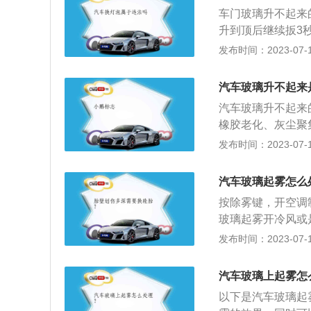
因：车内外有一定
车门玻璃升不起来
饱和蒸汽压低于周
升到顶后继续扳3
式渗析出来形成雾
钟以上，再次重复
发布时间：2023-07-17
降低空气湿度的方
复。5、该方法适
调，人呼出的气体
检修。导致车门玻
冷风，利用空调除
汽车玻璃升不起来
触不良。2、电机
利用空调效果不明
汽车玻璃升不起来
当然也可以和空调
橡胶老化、灰尘聚
法去除结雾。冬季
是：1、把抹布用
发布时间：2023-07-17
玻璃内外表面的温
滑油喷涂在橡胶上
和侧面的玻璃温度
总成。汽车玻璃的
汽车玻璃起雾怎么
是手动空调，空调
璃安装位置不同可
时间除霜风挡玻璃
按除雾键，开空调
璃窗上，再擦拭干
玻璃起雾开冷风或
玻璃上形成一薄层
冷风，可以把干燥
发布时间：2023-07-17
的雾层，特别适用
雾的目的。暖风除
酒精或盐水等待晾
除雾，刚开始会加
汽车玻璃上起雾怎
证车玻璃不会蒙上
因：车内外有一定
以下是汽车玻璃起
打开，这样车内外
和蒸汽压低于周围