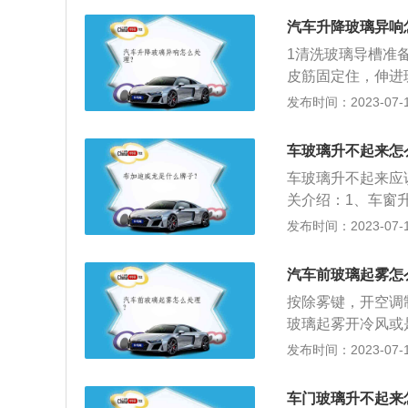
度低，车外温度高
汽车升降玻璃异响
成一些水珠，这是
1清洗玻璃导槽准
原理。
皮筋固定住，伸进
即可。一方面可以
发布时间：2023-07-17
车玻璃升不起来怎
车玻璃升不起来应
关介绍：1、车窗
焦味道或是门板内
发布时间：2023-07-17
议直接找4S店或
电路，一般车窗升
汽车前玻璃起雾怎
热，电机就会进入
按除雾键，开空调
大：在使用过程中
玻璃起雾开冷风或
致玻璃上升费劲。
冷风，可以把干燥
发布时间：2023-07-17
雾的目的。暖风除
除雾，刚开始会加
车门玻璃升不起来