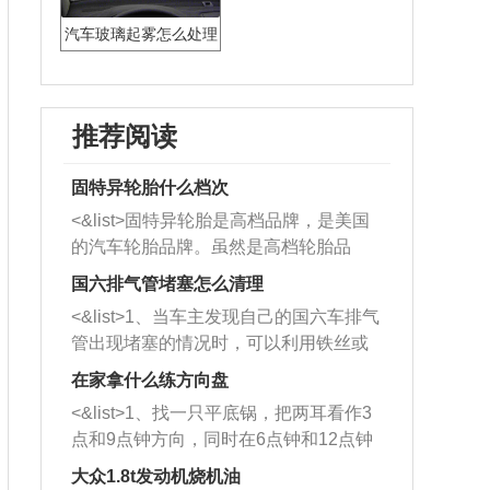
汽车玻璃起雾怎么处理
推荐阅读
固特异轮胎什么档次
<&list>固特异轮胎是高档品牌，是美国
的汽车轮胎品牌。虽然是高档轮胎品
牌，但是中高低端的轮胎都有生产，这
国六排气管堵塞怎么清理
也是为了更好的开拓市场。
<&list>1、当车主发现自己的国六车排气
管出现堵塞的情况时，可以利用铁丝或
者是细棍，直接将杂物给取出来，如果
在家拿什么练方向盘
堵塞情况比较严重，也可以采取应急措
<&list>1、找一只平底锅，把两耳看作3
施。 <&list>2、直接利用木棍将所有的
点和9点钟方向，同时在6点钟和12点钟
杂物推到排气管里面的位置处，然后将
方向做一个标记。 <&list>2、双手握住
三元催化器拆解开，就可以将堵塞的东
大众1.8t发动机烧机油