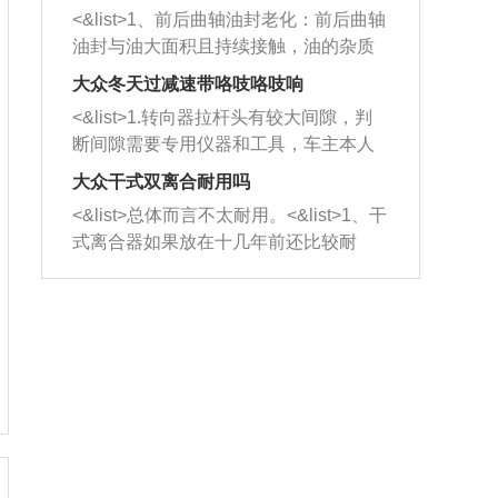
平底锅两耳，然后往左打半圈、一圈、
西取出来。但如果是因为积碳过多引起
<&list>1、前后曲轴油封老化：前后曲轴
一圈半的练习，往右同样也要打相同的
的堵塞，就需要将三元催化器泡在草酸
油封与油大面积且持续接触，油的杂质
圈数。 <&list>3、最后强调要反复练
中进行清洗。 <&list>3、也可以利用清
和发动机内持续温度变化使其密封效果
习，这样就可以形成肌肉记忆，在真实
大众冬天过减速带咯吱咯吱响
洗剂对堵塞的情况得到解决，将清洗剂
逐渐减弱，导致渗油或漏油。<&list>2、
驾驶车辆时，不需要记忆也能打好方
放在燃油箱中，与燃油混合后，车辆启
<&list>1.转向器拉杆头有较大间隙，判
活塞间隙过大：积碳会使活塞环与缸体
向。
动时，就可以和汽油一起进入到燃烧
断间隙需要专用仪器和工具，车主本人
的间隙扩大，导致机油流入燃烧室中，
室，最后形成废气排出，就可以让三元
无法制作，需要将车辆送到修理厂或4s
造成烧机油。<&list>3、机油粘度。使用
大众干式双离合耐用吗
催化器得到清洗，排气管堵塞的情况就
店；<&list>2.车辆半轴套管防尘罩破
机油粘度过小的话，同样会有烧机油现
<&list>总体而言不太耐用。<&list>1、干
能够得到解决。
裂，破裂后会出现漏油现象，使半轴磨
象，机油粘度过小具有很好的流动性，
式离合器如果放在十几年前还比较耐
损严重，磨损的半轴容易损坏，产生异
容易窜入到气缸内，参与燃烧。<&list>
用，但是由于现在的汽车发动机动力输
响；<&list>3.稳定器的转向胶套和球头
4、机油量。机油量过多，机油压力过
出越来越高，使得干式离合器散热不足
老化，一般是使用时间过长造成的。解
大，会将部分机油压入气缸内，也会出
的缺陷也逐渐暴露出来。<&list>2、由于
决方法是更换新的质量好的转向橡胶套
现烧机油。<&list>5、机油滤清器堵塞：
干式双离合的工作环境暴露在空气中，
和球头。
会导致进气不畅，使进气压力下降，形
而离合器的散热也是通离合器罩上面的
成负压，使机油在负压的情况下吸入燃
几个小孔来进行散热。但是在行驶过程
烧室引起烧机油。<&list>6、正时齿轮或
中变速箱需要换挡，就不得不使得离合
链条磨损：正时齿轮或链条的磨损会引
器频繁工作。<&list>3、长时间的低速行
起气阀和曲轴的正时不同步。由于轮齿
驶以及过于频繁的启停，导致离合器的