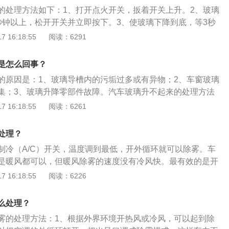
的温差，如果车内外的温度不一样，温度低的一面表面水分的
的处理方法如下：1、打开点火开关，扳着开关上升。2、玻璃
围环境的蒸汽压，水汽就会聚集到玻璃表面，以微小的水珠形
秒钟以上，松开开关并立即按下。3、使玻璃下降到底，等3秒
气。车玻璃除雾的方法：空调制冷：利用空调制冷除湿功能，
上升动作一次。4、初始化程序完成，车窗升降功能即可恢
 16:18:55
阅读：6291
法去除雾汽。当夏天特别是多人进入车内以后，没有及时开空
用大部分车型需参考手册，如果恢复不成功，则要到4S店进行
湿度较大，很快前风挡就会结雾。这时可打开空调向前风挡吹
璃升不起来的原因如下：1、车窗升降电机损坏或电控线束接
湿功能，稍许即可除去前风挡上的雾汽。但是如果湿气过大，
是怎么回事？
过热保护。3、玻璃导槽阻力过大。
显时，可稍微打开一点车窗，使之快速降低驾驶室内的湿度。
的原因是：1、玻璃导槽内的污垢过多或有异物；2、车窗玻璃
相配合使用，效果会更快些。空调暖风：利用降低温度差的方
集；3、玻璃升降零部件故障。汽车玻璃升不起来的处理方法
利用暖风往玻璃上吹热风，快速把前玻璃温度提高，降低车窗
水打湿后固定到筷子上，在导槽内来回滑动进行清理；2、将润
 16:18:55
阅读：6261
差，可及时防止前风挡玻璃的雾汽过重，但有一点说明，后面
进行调节，保持橡胶的韧性，减少干裂；3、更换玻璃升降器
升得慢，因此需要较长时间才能去除全部的雾。无论是自动还
作用是：满足车内采光、通风及司乘人员视野的需要，根据玻
处理？
打开，有利于除湿；空调温度控制不要处于最冷位置，否则长
分为前风窗、后风窗、侧窗、门窗。
外侧容易起雾。喷涂防雾剂等预防：将少许除雾剂喷于汽车玻
制冷（A/C）开关，温度调到最低，开外循环就可以除雾。车
净，即可除去玻璃窗上的污垢、斑痕。在擦亮玻璃的同时，在
是暖风都可以，但暖风除雾的速度没有冷风快。最有效的是开
透明的保护膜，它可以有效地防止水汽在玻璃上的凝结而形成
的冷气直接吹到玻璃上，使水蒸气不能在玻璃上凝聚，达到除
 16:18:55
阅读：6226
于寒冷的冬天。可以替代防雾剂还有洗洁精，肥皂水、甘油、
雾的方法和冷气除雾一样，但需要注意的是雨天不要使用暖风
干后再用麂皮或柔软的干布擦净多余纤维，它能在几天之内保
重雾气。汽车玻璃起雾时要开外循环。汽车的玻璃起雾的原
么处理？
雾气。开窗对流：发现车内雾气不大的话，可以将两侧的车窗
温差，如果车内外的温度不一样，温度低的一面表面水分的饱
雾的处理方法：1、根据外界环境开热风或冷风，可以起到除
空气形成对流，温差也会减小，雾气就会慢慢消失。这种方法
环境的蒸汽压，水汽就会聚集到玻璃表面，以微小的水珠形式