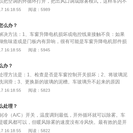
以把空调的外循环打开，把出风口调成除雾模式，这样车内不
风是一样的。开窗对流的弊端非常明显，雨雪天气、高速路、
。车玻璃除雾的方法：空调制冷：利用空调制冷除湿功能，降
璃起雾起到抑制作用。2、使用防雾剂；汽车美容店里都有防
 16:18:55
阅读：5989
用。后挡风加热：大多数车基本上都有后风挡电加热功能，按
去除雾汽。当夏天特别是多人进入车内以后，没有及时开空
工作人员帮忙涂上一层，然后擦干净，就能让玻璃披上一层保
，但功能都相同。打开风挡加热开关，只需一分钟左右后挡风
湿度较大，很快前风挡就会结雾。这时可打开空调向前风挡吹
易起雾。不过防雾剂会在模糊视线，不要在晚上使用。3、打
湿功能，稍许即可除去前风挡上的雾汽。但是如果湿气过大，
怎么办？
通；前挡风玻璃气雾后，把玻璃摇下一点，让外面的空气吹到
显时，可稍微打开一点车窗，使之快速降低驾驶室内的湿度。
解决方法：1、车窗升降电机损坏或电控线束接触不良：如果
很快散掉，不过最好是先把车停在路边，因为使用这种方式除
相配合使用，效果会更快些。空调暖风：利用降低温度差的方
糊焦味道或是门板内有异响，很有可能是车窗升降电机部件损
程。4、用布擦除雾气；这种方法比较费时费力，所以不建议
利用暖风往玻璃上吹热风，快速把前玻璃温度提高，降低车窗
议直接找4S店或者汽修店更换玻璃升降电机。2、电机过热保
 16:18:55
阅读：5945
懒的另一种方法，就是沾上洗洁精或者是肥皂水擦，然后用清
差，可及时防止前风挡玻璃的雾汽过重，但有一点说明，后面
电路，一般车窗升降电机都设有过热保护机制，如果因为某种
不会再起雾，虽然维持的时间不长，但也还尚可。沾甘油也可
升得慢，因此需要较长时间才能去除全部的雾。无论是自动还
热，电机就会进入过热保护状态，从而导致车窗升降失灵。
，不如洗洁精肥皂水实惠。
么办？
打开，有利于除湿；空调温度控制不要处于最冷位置，否则长
过大：车门玻璃导槽是一个容易忽视的细节，在使用过程中，
外侧容易起雾。喷涂防雾剂等预防：将少许除雾剂喷于汽车玻
处理方法是：1、检查是否是车窗控制开关损坏；2、将玻璃泥
导槽中，使得阻力变大，时间长了可能导致玻璃上升费劲。
净，即可除去玻璃窗上的污垢、斑痕。在擦亮玻璃的同时，在
洗润滑；3、更换新的玻璃的泥槽。车玻璃升不起来的原因
透明的保护膜，它可以有效地防止水汽在玻璃上的凝结而形成
开关损坏；2、泥槽或胶条有异物、变形或损坏；3、升降器固
 16:18:55
阅读：5823
于寒冷的冬天。可以替代防雾剂还有洗洁精，肥皂水、甘油、
、玻璃升降器损坏；5、导轨的安装位置偏差。车玻璃升降的保
干后再用麂皮或柔软的干布擦净多余纤维，它能在几天之内保
常保持车窗的洁净；2、升降机里的油分耗尽，应取下内盖加上
么处理？
雾气。开窗对流：发现车内雾气不大的话，可以将两侧的车窗
喷油，橡胶涂保养剂。
制冷（A/C）开关，温度调到最低，开外循环就可以除雾。车
空气形成对流，温差也会减小，雾气就会慢慢消失。这种方法
是暖风都可以，但暖风除雾的速度没有冷风快。最有效的是开
风是一样的。开窗对流的弊端非常明显，雨雪天气、高速路、
的冷气直接吹到玻璃上，使水蒸气不能在玻璃上凝聚，达到除
 16:18:55
阅读：5822
用。