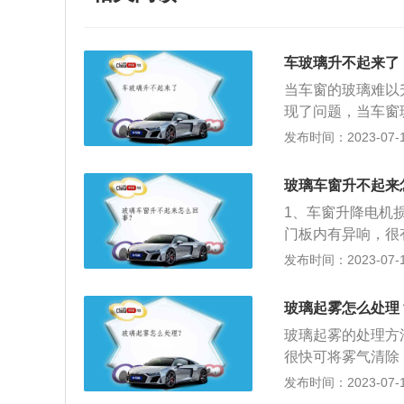
车玻璃升不起来了
当车窗的玻璃难以
现了问题，当车窗
损等问题。长时间
发布时间：2023-07-17
种情况就要及时地
因为玻璃的卡槽内
玻璃车窗升不起来
清理时就会使其出
1、车窗升降电机
升降。面对这个问
门板内有异响，很
的清理干净，这样
或者汽修店更换玻
发布时间：2023-07-17
那么这个故障就可
升降电机都设有过
将玻璃的上升键长
入过热保护状态，
上升的过程就可以
玻璃起雾怎么处理
是一个容易忽视的
作，那么就只能去
玻璃起雾的处理方
大，时间长了可能
会伴随着玻璃的升
很快可将雾气清除
向，然后选择除雾
发布时间：2023-07-17
面新鲜空气进入驾