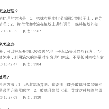
雾的方法和冷气除雾一样，但需要注意的是雨天不要使用暖风
重雾气。汽车玻璃起雾时要开外循环。汽车的玻璃起雾的原
怎么处理？
的温差，如果车内外的温度不一样，温度低的一面表面水分的
的处理的方法是：1、把抹布用水打湿后固定到筷子上，在导
围环境的蒸汽压，水汽就会聚集到玻璃表面，以微小的水珠形
清理；2、将润滑油喷涂在橡胶上进行调节，保持橡胶的韧
气。车玻璃除雾的方法：空调制冷：利用空调制冷除湿功能，
、更换玻璃升降器总成。汽车玻璃升降卡顿的原因是：1、玻璃
 16:18:55
阅读：5567
法去除雾汽。当夏天特别是多人进入车内以后，没有及时开空
或有异物；2、车窗玻璃橡胶老化、灰尘聚集；3、玻璃升降零
湿度较大，很快前风挡就会结雾。这时可打开空调向前风挡吹
璃的作用是：满足车内采光、通风及司乘人员视野的需要，根
湿功能，稍许即可除去前风挡上的雾汽。但是如果湿气过大，
来怎么办
同可分为前风窗、后风窗、侧窗、门窗。
显时，可稍微打开一点车窗，使之快速降低驾驶室内的湿度。
来，可以把车开到比较温暖的地下停车场等其自然解冻，也可
相配合使用，效果会更快些。空调暖风：利用降低温度差的方
缝隙中，利用温水的热量对车窗进行解冻。不要长时间按车窗
利用暖风往玻璃上吹热风，快速把前玻璃温度提高，降低车窗
机过热容易烧坏电机。除了车窗被冻住之外，还有可能是车窗
 16:42:47
阅读：3984
差，可及时防止前风挡玻璃的雾汽过重，但有一点说明，后面
通常有以下几种情况。一，玻璃的泥槽变形或损坏。二，升降
升得慢，因此需要较长时间才能去除全部的雾。无论是自动还
。三，玻璃升降器损坏。四，导轨的安装位置出现偏差。还有
处理?
打开，有利于除湿；空调温度控制不要处于最冷位置，否则长
，可以去专业门店进行检修。冬季洗车之后应该尽快把水渍擦
外侧容易起雾。喷涂防雾剂等预防：将少许除雾剂喷于汽车玻
处理方法：1、玻璃震动异响。这说明可能是玻璃升降器螺丝
辆窗户被冻住。也可以尝试使用车窗除冰剂进行除冰，简单方
净，即可除去玻璃窗上的污垢、斑痕。在擦亮玻璃的同时，在
是紧固升降器螺丝；2、玻璃升降器卡滞。导致这种故障的原
透明的保护膜，它可以有效地防止水汽在玻璃上的凝结而形成
变形或损坏、升降器固定螺丝松动、导轨安装位置偏差或者玻
 15:27:09
阅读：1928
于寒冷的冬天。可以替代防雾剂还有洗洁精，肥皂水、甘油、
修方法主要是清洗\/更换玻璃泥槽或者松开玻璃安装螺丝，调整
干后再用麂皮或柔软的干布擦净多余纤维，它能在几天之内保
有玻璃升降器都无法工作。造成这种故障的原因可能是组合开