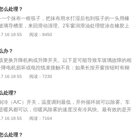
时，可以发现空调风吹到玻璃的地方，在车外的玻璃表面会形
怎么处理？
空气中的水分遇到冷时凝结出的水珠，与空调水的形成是一个
备一个抹布一根筷子，把抹布用水打湿后包到筷子的一头用橡
玻璃导槽里，来回滑动清理。2车窗润滑油处理喷涂在橡胶上
润滑，另一方面可以保持橡胶的韧性，减少干裂的情况发生。
 16:18:55
阅读：8450
么办？
该更换升降机构或升降开关。以下是可能导致车玻璃故障的相
升降电机损坏或电控线束接触不良：如果长按开窗按钮时有糊
有异响，很有可能是车窗升降电机部件已经损坏，这种情况建
 16:18:55
阅读：7230
者汽修店更换玻璃升降电机。2、电机过热保护：为了保护供电
降电机都设有过热保护机制，如果因为某种原因导致元器件过
么处理?
过热保护状态，从而导致车窗升降失灵。3、玻璃导槽阻力过
制冷（A/C）开关，温度调到最低，开外循环就可以除雾。车
，灰尘会积攒在玻璃导槽中，使得阻力变大，时间长了可能导
是暖风都可以，但暖风除雾的速度没有冷风快。最有效的是开
的冷气直接吹到玻璃上，使水蒸气不能在玻璃上凝聚，达到除
 16:18:55
阅读：7164
雾的方法和冷气除雾一样，但需要注意的是雨天不要使用暖风
重雾气。汽车玻璃起雾时要开外循环。汽车的玻璃起雾的原
怎么处理？