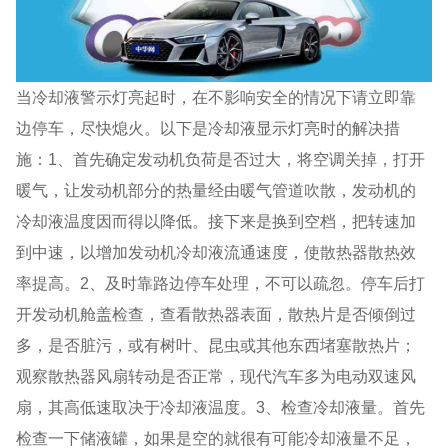
当冷却液警示灯亮起时，在不影响安全的情况下请立即靠
边停车，尽快熄火。以下是冷却液显示灯亮时的解决措
施：1、首先确定发动机负荷是否过大，将空调关掉，打开
暖气，让发动机部分的热量经由暖气管道吹散，发动机的
冷却液温度因而得以降低。接下来是换到空档，把转速加
到中速，以增加发动机冷却液流通速度，使散热器散热效
率提高。2、及时靠路边停车处理，不可以疏忽。停车后打
开发动机舱盖检查，查看散热器表面，散热片是否倾倒过
多，是否脏污，或有树叶、昆虫或其他东西堵塞散热片；
观察散热器风扇转动是否正常，现代汽车多为电动双速风
扇，其高低速取决于冷却液温度。3、检查冷却液量。首先
检查一下储液罐，如果是空的就很有可能冷却液量不足，