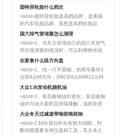
固特异轮胎什么档次
<&list>固特异轮胎是高档品牌，是美国
的汽车轮胎品牌。虽然是高档轮胎品
牌，但是中高低端的轮胎都有生产，这
国六排气管堵塞怎么清理
也是为了更好的开拓市场。
<&list>1、当车主发现自己的国六车排气
管出现堵塞的情况时，可以利用铁丝或
者是细棍，直接将杂物给取出来，如果
在家拿什么练方向盘
堵塞情况比较严重，也可以采取应急措
<&list>1、找一只平底锅，把两耳看作3
施。 <&list>2、直接利用木棍将所有的
点和9点钟方向，同时在6点钟和12点钟
杂物推到排气管里面的位置处，然后将
方向做一个标记。 <&list>2、双手握住
三元催化器拆解开，就可以将堵塞的东
大众1.8t发动机烧机油
平底锅两耳，然后往左打半圈、一圈、
西取出来。但如果是因为积碳过多引起
<&list>1、前后曲轴油封老化：前后曲轴
一圈半的练习，往右同样也要打相同的
的堵塞，就需要将三元催化器泡在草酸
油封与油大面积且持续接触，油的杂质
圈数。 <&list>3、最后强调要反复练
中进行清洗。 <&list>3、也可以利用清
和发动机内持续温度变化使其密封效果
习，这样就可以形成肌肉记忆，在真实
大众冬天过减速带咯吱咯吱响
洗剂对堵塞的情况得到解决，将清洗剂
逐渐减弱，导致渗油或漏油。<&list>2、
驾驶车辆时，不需要记忆也能打好方
放在燃油箱中，与燃油混合后，车辆启
<&list>1.转向器拉杆头有较大间隙，判
活塞间隙过大：积碳会使活塞环与缸体
向。
动时，就可以和汽油一起进入到燃烧
断间隙需要专用仪器和工具，车主本人
的间隙扩大，导致机油流入燃烧室中，