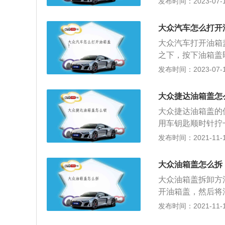
发布时间：2023-07-17
正确置于加油口内
火灾、烧伤人员等
大众汽车怎么打开
须关闭车门，并在
大众汽车打开油箱
电荷，否则可能产
之下，按下油箱盖
尔夫斯堡的汽车制
造公司，也是世界
发布时间：2023-07-17
运动型小车、小型
夫、尚酷、甲壳虫
大众捷达油箱盖怎
制结构：欧洲其余
大众捷达油箱盖的
用车钥匙顺时针拧
打开油箱盖锁。如
发布时间：2021-11-10
车辆停至安全区域
要用汽车钥匙的机
大众油箱盖怎么拆
左上角的按钮，就
大众油箱盖拆卸方
钥匙孔中，然后顺
开油箱盖，然后将
盖。捷达的外观依
拆下来。油箱是汽
发布时间：2021-11-10
搭配棱角分明的前
成的，油箱的密封