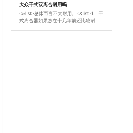
室，最后形成废气排出，就可以让三元
无法制作，需要将车辆送到修理厂或4s
造成烧机油。<&list>3、机油粘度。使用
大众干式双离合耐用吗
催化器得到清洗，排气管堵塞的情况就
店；<&list>2.车辆半轴套管防尘罩破
机油粘度过小的话，同样会有烧机油现
<&list>总体而言不太耐用。<&list>1、干
能够得到解决。
裂，破裂后会出现漏油现象，使半轴磨
象，机油粘度过小具有很好的流动性，
式离合器如果放在十几年前还比较耐
损严重，磨损的半轴容易损坏，产生异
容易窜入到气缸内，参与燃烧。<&list>
用，但是由于现在的汽车发动机动力输
响；<&list>3.稳定器的转向胶套和球头
4、机油量。机油量过多，机油压力过
出越来越高，使得干式离合器散热不足
老化，一般是使用时间过长造成的。解
大，会将部分机油压入气缸内，也会出
的缺陷也逐渐暴露出来。<&list>2、由于
决方法是更换新的质量好的转向橡胶套
现烧机油。<&list>5、机油滤清器堵塞：
干式双离合的工作环境暴露在空气中，
和球头。
会导致进气不畅，使进气压力下降，形
而离合器的散热也是通离合器罩上面的
成负压，使机油在负压的情况下吸入燃
几个小孔来进行散热。但是在行驶过程
烧室引起烧机油。<&list>6、正时齿轮或
中变速箱需要换挡，就不得不使得离合
链条磨损：正时齿轮或链条的磨损会引
器频繁工作。<&list>3、长时间的低速行
起气阀和曲轴的正时不同步。由于轮齿
驶以及过于频繁的启停，导致离合器的
或链条磨损产生的过量侧隙，使得发动
温度不断升高，而低速行驶时空气流动
机的调节无法实现：前一圈的正时和下
效率不高，无法将离合器中的热量有效
一圈可能就不一样。当气阀和活塞的运
的带走，导致离合器内部的温度不断升
动不同步时，会造成过大的机油消耗。
高，加速离合器的磨损。
解决方法：更换正时齿轮或链条。<&list
>7、内垫圈、进风口破裂：新的发动机
设计中，经常采用各种由金属和其他材