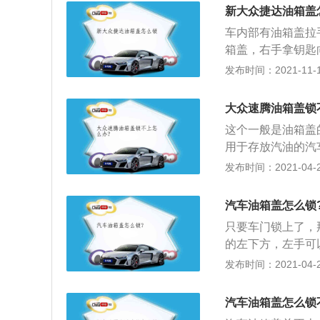
来平衡油箱内的压
新大众捷达油箱盖
汽车油箱在使用一
车内部有油箱盖拉
时，一般要用热水
箱盖，右手拿钥匙
油箱应有周边密封
声后，就说明拧到
发布时间：2021-11-10
解决下雨积水，水
车手动按压车身的
了，这个时候就可
大众速腾油箱盖锁
有镀铬装饰的网状
这个一般是油箱盖
了大众式外观所带
用于存放汽油的汽
简洁利索。内饰方
一个小小的园形入
发布时间：2021-04-28
代来说可能就不怎
部；3、油箱盖里
的设计提高内饰的
就可以加油了，加
上运用了黑色钢琴
汽车油箱盖怎么锁
接按上油箱盖即可
只要车门锁上了，
的左下方，左手可
后，油箱盖就可以
发布时间：2021-04-27
拧下盖子，然后再
拧到位，然后直接
汽车油箱盖怎么锁