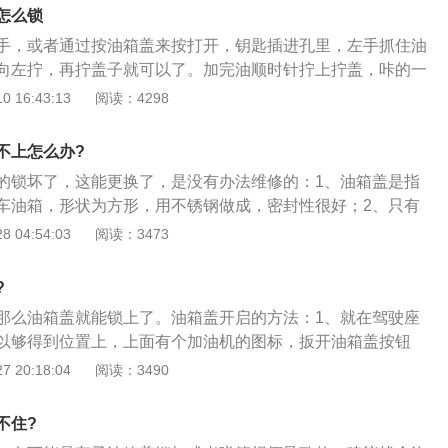
力。油箱还具有散热、分离油液中的气泡、沉淀杂质等作用。
怎么锁
段时间后，就要对油箱进行彻底的清洗和检查。在清洗油箱
手，或者通过按油箱盖来按打开，钥匙插进孔里，左手抓住油
冲洗内部，再用压缩空气吹干。为了保持油箱内油液的清洁，
向左拧，再拧盖子就可以了。加完油顺时针拧上拧盖，咔的一
的盖板，盖板上装有空气滤清器。油箱盖上有排水孔，是为了
位了，再直接按上油箱盖即可。新捷达要开启邮箱盖板必须下
 16:43:13
阅读：4298
渗透到油箱里去了，所以司机要定期查看排水孔是否被堵塞。
圆形油箱口，会自动弹出油箱盖。弹出后可以看到旋转开关
以开启邮箱盖了。捷达的外观依旧是家族式设计，很大众。带
不上怎么办?
进气格珊搭配棱角分明的前脸设计，增加了点年轻气息，减少
的锁坏了，这能更换了，是没有办法维修的：1、油箱盖是指
来的中庸感。车尾设计也同样使用了大众最新家族设计语言，
车油箱，形状为方形，用不锈钢做成，密封性很好；2、只有
面，捷达依旧还是很大众，中规中矩，简洁明了，对于年轻一
口，这个口只有瓶盖那么大，便于存放，一般是放在汽车的尾
 04:54:03
阅读：3473
么吸引眼球了，用年轻一代的话来说是有点油腻。细节处用心
面还有一个拧的盖子，逆时针拧动后，就可以把盖子拧下，再
质感，如六角形样式的空调出风口，还有方向盘以及中控面板
完油顺时针拧上拧盖，“咔”的一声后，就说明拧到位了，再直
烤漆进行装饰，比较耐看，做工也还不错。
?
。
那么油箱盖就能锁上了。油箱盖开启的方法：1、就在驾驶座
以够得到位置上，上面有个加油机的图标，扳开油箱盖按钮
打开了；2、油箱盖里面有一个拧的盖子，逆时针扭动，可以
 20:18:04
阅读：3490
加油；3、加完油之后顺时针方向拧上盖，“咔嗒”一声后，说明
按上油箱盖即可。
不住?