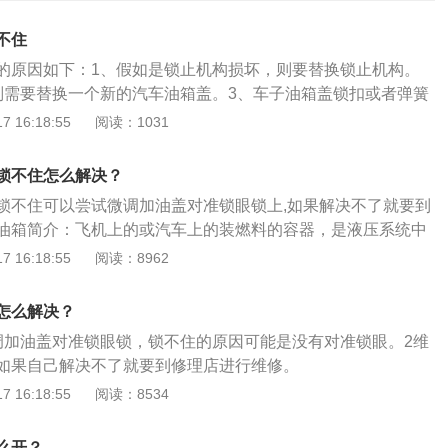
不住
的原因如下：1、假如是锁止机构损坏，则要替换锁止机构。
则需要替换一个新的汽车油箱盖。3、车子油箱盖锁扣或者弹簧
个汽修厂检修一下。以下是打开汽车油箱盖的其他方法：1、
 16:18:55
阅读：1031
油箱的衬板，衬板通常由一些塑料卡子固定，可以很容易地用
取下内衬板后，可以看到油箱盖的锁止机构，还可以看到用于
锁不住怎么解决？
盖拉线，只要拉动拉线，油箱盖便可打开。汽车油箱盖锁不住
锁不住可以尝试微调加油盖对准锁眼锁上,如果解决不了就要到
是油箱盖打不开，则可以从后备箱入手。首先拆下后备箱内覆
油箱简介：飞机上的或汽车上的装燃料的容器，是液压系统中
板通常由一些塑料卡子固定，可以很容易地用螺丝刀撬开。取
液的专用容器。油箱可分为开式油箱和闭式油箱两种，油箱必
 16:18:55
阅读：8962
看到油箱盖的锁止机构，还可以看到用于远距离操作的油箱盖
。油箱使用注意事项：油箱存放位置必须安全以防止火灾，油
线，油箱盖便可打开。如果不起作用，可以按动锁止机构的可
在看得见的地方，适当离柴油发电机组远点，且严格规定不准
地拉动拉线，油箱盖会很容易地打开。有些车型在锁止机构上
怎么解决？
箱盖应锁紧以减少油料蒸发损失并保持油料清洁。
关，按动开关油箱盖就可打开。
调加油盖对准锁眼锁，锁不住的原因可能是没有对准锁眼。2维
如果自己解决不了就要到修理店进行维修。
 16:18:55
阅读：8534
么开？