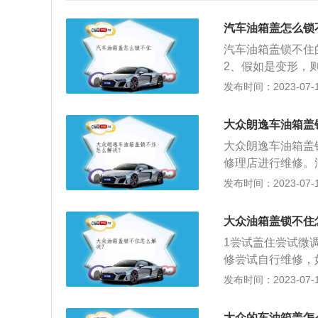
汽车油箱盖怎么锁
汽车油箱盖锁不住
2、假如是变形，
损坏导致，建议找
发布时间：2023-07-17
拆下后备箱内覆盖
螺丝刀撬开。2、
大众朗逸车油箱盖
远距离操作的油箱
大众朗逸车油箱盖
的解决办法：如果
修理店进行维修。
盖油箱的衬板，衬
储存液压油或液压
发布时间：2023-07-17
下内衬板后，可以
须有足够大的容积
拉线，只要拉动拉
箱或油桶应单独放
动部位，同时不停
大众油箱盖锁不住
吸烟。加油后，油
专门设置了一个开
1尝试盖住尝试微
修尝试自行维修，
发布时间：2023-07-17
大众的车油箱盖怎