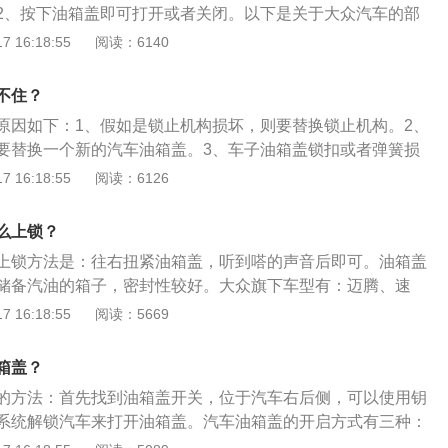
2、按下油箱盖即可打开或者关闭。以下是关于大众汽车的部
车（德语：Volkswagen）是一家总部位于德国沃尔夫斯堡的
 16:18:55
阅读：6140
世界四大汽车生产商之一的大众集团的核心企业。2、Volks
民”，Wagen在德语中意思为“汽车”，全名的意思即“国民的汽
不住？
VW”。
原因如下：1、假如是锁止机构损坏，则要替换锁止机构。2、
要替换一个新的汽车油箱盖。3、车子油箱盖锁扣或者弹簧损
汽修厂检修一下。以下是打开汽车油箱盖的其他方法：1、拆
 16:18:55
阅读：6126
箱的衬板，衬板通常由一些塑料卡子固定，可以很容易地用螺
下内衬板后，可以看到油箱盖的锁止机构，还可以看到用于远
么上锁？
拉线，只要拉动拉线，油箱盖便可打开。
上锁方法是：往右扭紧油箱盖，听到嗒的声音后即可。油箱盖
储备汽油的箱子，密封性较好。大众旗下车型有：迈腾、速
桑塔纳等。以大众速腾2021款为例，其车身尺寸是：长4753
 16:18:55
阅读：5669
、高1462mm，轴距为2731mm，大众速腾2021款搭载了1.2t涡
功率是85kw，最大扭矩是175nm。
箱盖？
的方法：首先找到油箱盖开关，位于汽车右后侧，可以使用钥
系统解锁汽车来打开油箱盖。汽车油箱盖的开启方式有三种：
按钮式、机械钥匙式。打开油箱盖加注燃油时，必须将加油枪