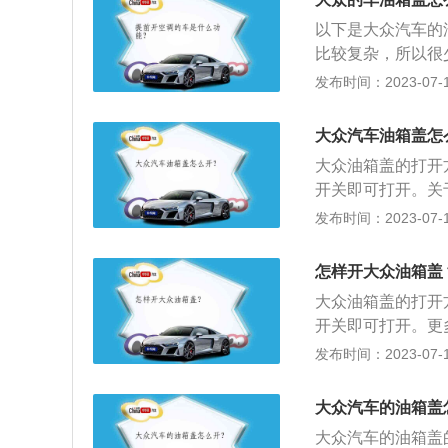
以下是大众汽车的
比较复杂，所以很
方式相比更加方便
发布时间：2023-07-17
的方式，不用车主
启方式的车在停车
大众汽车油箱盖怎
打开，有一定的危
大众油箱盖的打开
开关即可打开。关
特、速腾、途观l、
发布时间：2023-07-17
33mm、宽1836
量是1470kg。3
怎样开大众油箱盖
s，最大扭矩是250
大众油箱盖的打开
开关即可打开。更
观l、辉昂等。2、
发布时间：2023-07-17
36mm、高1469
3、2021款大众
大众汽车的油箱盖
250nm，最大功率
大众汽车的油箱盖