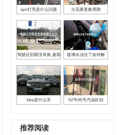
epc灯亮是什么问题
火花塞更换周期
驾驶证到期没有换,逾期
玻璃水冻住了如何解
怎么办??
决？
bba是什么车
92号95号汽油区别
推荐阅读