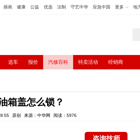
插画
健康
公益
优选
法制
守艺中华
应急中国
更多
地
选车
报价
汽修百科
特卖活动
经销商
油箱盖怎么锁？
8:55
原创
来源：中华网
阅读：5976
咨询技师