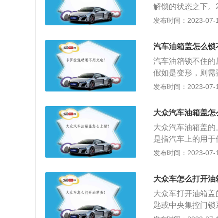
解锁的状态之下。
分介绍：1、大众汽
发布时间：2023-07-17
汽车制造公司，也是
在德语中意思为“国
汽车油箱盖怎么锁
车”，故又常简称为“
汽车油箱锁不住的
假如是变形，则需
坏导致，建议找个
发布时间：2023-07-17
下后备箱内覆盖油
丝刀撬开。2、取
大众汽车油箱盖怎
距离操作的油箱盖
大众汽车油箱盖的
是指汽车上的用于
腾、高尔夫、凌渡、
发布时间：2023-07-17
mm、宽1800mm
轮增压发动机，最大
大众车怎么打开油
大众车打开油箱盖
匙或中央集控门锁
按压开启式、开关