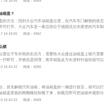
 16:18:55
阅读：5089
，否则燃油可能溢出和溅出油箱，溢出和溅出的燃油可能引发
危险情况。添加燃油时切勿进入车内，若不得不进入车内，必
油箱盖？
再次接触加油枪前应触摸一下金属表面，这样可去除身上的静
盖的方法：找到大众汽车油箱盖位置，在汽车车门解锁的状态
生电火花，加油时可能引发火灾。大众是一家总部位于德国沃
即可打开。大众汽车是一家总部位于德国沃尔夫斯堡的汽车制
造公司，集团的乘用车业务分为两大品牌：奥迪和大众。
汽车生产商之一的大众集团的核心企业。大众汽车主要车型有
 16:18:55
阅读：4982
家用车型、EOS跑车、大众CC、大众辉腾、大众奥迪、高尔
、途锐、途观等。大众集团建立了一套覆盖以下4个区域的控
么锁
市场、北美市场、南美南非市场和亚太市场。
位置位于车外部的右后方，需要给大众捷达油箱盖上锁只需要
一拧即可，开锁也是同理，将车钥匙反方向逆时针旋转就可以
果是新捷达，则需要下车手动操作了，具体方式如下：首先将
 16:43:22
阅读：4580
，打开油箱盖，可以看到油箱盖中间有一个钥匙孔位，这时需
械钥匙部分来操作油箱盖，机械钥匙部分只需要按下汽车钥匙
可以弹出机械钥匙了，机械钥匙弹出后可以直接插入油箱盖的
法，首先解锁汽车油箱，将油箱盖的一侧进行按压，就可以打
时针旋转就可以锁住油箱盖，反响逆时针旋转则是打开油箱
油箱盖里面的两颗螺丝卸载下来，卸载完即可把油箱外观部分
旧继承了家族式的大众设计，带有镀铬装饰的网状进气格珊，
车上用于储备汽油的箱子，它的形状是方形的，是用不锈钢做
 16:43:22
阅读：4569
脸设计，增添了一丝年轻氛围，简洁利索。
性能一定要好。油箱盖其实就是一个气压压力调节阀，可以用