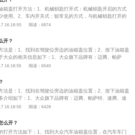
油箱盖打开方法：1、机械钥匙打开式：机械钥匙开启的方式
少使用。2、车内开关式：较常见的方式，与机械钥匙打开的
。3、直接按压式：该方式在三种油箱盖开启方式中是最方便
 16:18:55
阅读：6874
进行任何操作，加油员能够直接进行加油。采用这种油箱盖开
时，车主注意上锁，否则在中控未上锁的情况下油箱盖是可以
么开？
险性。
方法是：1、找到在驾驶位旁边的油箱盖位置；2、按下油箱盖
于大众的相关信息如下：1、大众旗下品牌有：迈腾、帕萨
辉昂等。2、以2021款大众帕萨特为例，其车身尺寸是：长49
 16:18:55
阅读：6540
mm、高1469mm，轴距为2871mm，油箱容积为68.5l，车身重
、2021款大众帕萨特搭载1.4t涡轮增压发动机，最大马力是150p
？
nm，最大功率是110kw。
方法是：1、找到在驾驶位旁边的油箱盖位置；2、按下油箱盖
多介绍如下：1、大众旗下品牌有：迈腾、帕萨特、速腾、途
以2021款大众帕萨特为例，其车身尺寸是：长4933mm、宽18
 16:18:55
阅读：6428
mm，轴距为2871mm，油箱容积为68.5l，车身重量是1470kg。
帕萨特搭载1.4t涡轮增压发动机，最大马力是150ps，最大扭矩是
怎么开？
是110kw。
的打开方法如下：1、找到大众汽车油箱盖位置，在汽车车门