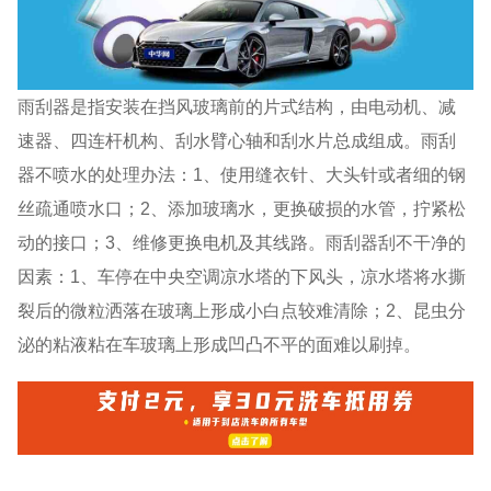
雨刮器是指安装在挡风玻璃前的片式结构，由电动机、减
速器、四连杆机构、刮水臂心轴和刮水片总成组成。雨刮
器不喷水的处理办法：1、使用缝衣针、大头针或者细的钢
丝疏通喷水口；2、添加玻璃水，更换破损的水管，拧紧松
动的接口；3、维修更换电机及其线路。雨刮器刮不干净的
因素：1、车停在中央空调凉水塔的下风头，凉水塔将水撕
裂后的微粒洒落在玻璃上形成小白点较难清除；2、昆虫分
泌的粘液粘在车玻璃上形成凹凸不平的面难以刷掉。