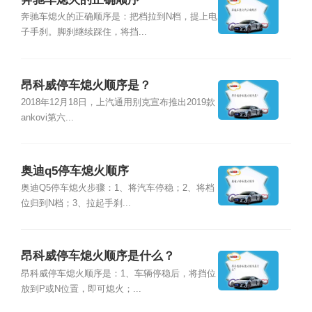
奔驰车熄火的正确顺序是：把档拉到N档，提上电
子手刹。脚刹继续踩住，将挡...
昂科威停车熄火顺序是？
2018年12月18日，上汽通用别克宣布推出2019款
ankovi第六...
奥迪q5停车熄火顺序
奥迪Q5停车熄火步骤：1、将汽车停稳；2、将档
位归到N档；3、拉起手刹...
昂科威停车熄火顺序是什么？
昂科威停车熄火顺序是：1、车辆停稳后，将挡位
放到P或N位置，即可熄火；...