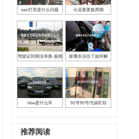
epc灯亮是什么问题
火花塞更换周期
驾驶证到期没有换,逾期
玻璃水冻住了如何解
怎么办??
决？
bba是什么车
92号95号汽油区别
推荐阅读