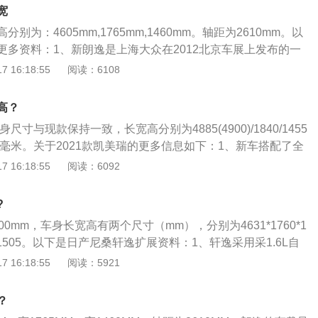
质，搭配悬浮式的中控屏。配备了2.5L-L4发动机，发动机最
宽
单侧设置；小于6米，不可设置。在残疾人专用停车泊位设置方
。
内停车泊位设置规范》规定，路内停车泊位应考虑设置残疾人
别为：4605mm,1765mm,1460mm。轴距为2610mm。以
数量应不少于停车泊位总数的2%，停车泊位在20个以上时，
更多资料：1、新朗逸是上海大众在2012北京车展上发布的一
残疾人专用停车泊位。停车位标线颜色：白色：收费停车位；
改款车型无论外观还是内饰都有着非常明显的变化，车头和车
 16:18:55
阅读：6108
；黄色：专属停车位；限时停车泊位：虚线边框，线宽10cm；
常接近，而内饰则采用了类似新速腾的大众最新家族式设计。
车时间，数字高为60cm。残疾人专用停车泊位：专用停车位标
6L、1.4TSI两款发动机。两款发动机的动力参数没有发生变化，
高？
黄色网线为残疾人上下车区域禁止车辆停放其上，其他车辆不
油耗有所下降。其中，1.6LMT/AT型号油耗由6.9L/100k
尺寸与现款保持一致，长宽高分别为4885(4900)/1840/1455
；专用停车位路面标记施划于残疾人专用停车位内表明专属
至6.8L/100km和7.5L/100km。1.4TSIMT/DSG型号油耗由6.7L/
5毫米。关于2021款凯美瑞的更多信息如下：1、新车搭配了全
:120cm外围线线宽：20cm，内部填充线线宽：0cm，和外
km降至6.3L/100km和6.3L/100km。
供17和18寸可选择。同时，新增钛辉银车身色，共提供6种不
 16:18:55
阅读：6092
°，外围线长度应与停车泊位标线长度相同。不应设置路内停车泊
版依然可选双色车身。2、2021款丰田凯美瑞在保险杠造型上
道、设有禁止停车标志标线的路段，以及施工路段影响通行
设计风格，两种套件风格延续现款车型思路。3、豪华版和运
灾和应急疏散功能的道路上设置；人行道，如果设置，则不应
?
用了一款新设计的轮毂，样式有点像玛莎拉蒂，运动版的轮毂
出入口附近；交叉路口、铁路道口、急弯路、宽度不足4m的窄
0mm，车身长宽高有两个尺寸（mm），分别为4631*1760*1
，这也是现如今比较流行的元素之一。4、配置上的升级主要
隧道以及距离上述地点50m以内的路段；公共汽车站、急救
700*1505。以下是日产尼桑轩逸扩展资料：1、轩逸采用采1.6L自
，相比现有的TSS2.0系统，TSS2.5+在与碰撞功能上实现了提
栓或者消防队(站)门前以及距离上述地点30m以内的路段，除
无级变速箱经典组合，最大功率：91kW(124PS)/5600rpm，
 16:18:55
阅读：5921
外；距路口渠化区域20m以内的路段；水、电、气等地下管道
•m/4400rpm。2、车身采用更多曲面营造优雅造型，犀利车身线
述地点15m以内的路段；路外停车场出入口200m以内。
，飞镖大灯、蜂窝状进气格栅。3、内饰上采用镀铬和钢琴黑搭
？
塑组合。