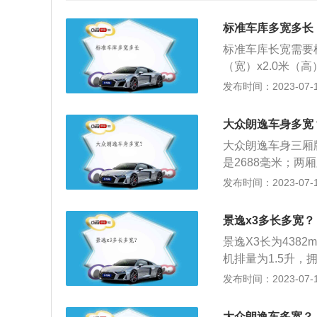
标准车库多宽多长
标准车库长宽需要根
（宽）x2.0米（
x2.4米（宽），
发布时间：2023-07-17
离应为0.6米，小
没具体标准，根据
大众朗逸车身多宽
好自己的车子大小
大众朗逸车身三厢版
似于房屋。立体车
是2688毫米；两
转化，从而实现多
距是2688毫米
发布时间：2023-07-17
位置，可以更换放
国设计的优秀品质
基本相同的。
的设计元素。朗逸
景逸x3多长多宽？
是其水滴型的前大
景逸X3长为4382
机排量为1.5升，
MT，景逸X3的百
发布时间：2023-07-17
天窗、运动大包围、
A、倒车雷达等丰
大众朗逸车多宽？