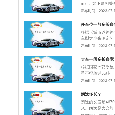
m）。如下是相关
灭火器、自持式呼
发布时间：2023-07-17
水箱、水泵、泡沫
色，但也有部分地
停车位一般多长多
通常设有警钟警笛
根据《城市道路路
车型大小来确定的，
宽度不小于3.5
发布时间：2023-07-17
要，为安全起见或
≤1.8m）的车：
大车一般多长多宽
小于0.5米。（6m
根据国家七部委统
米。小车停车位：长
重不得超过55吨，
米，宽度4米，具
米、高度限值为4米
发布时间：2023-07-17
停车库的具体车位尺寸
1.8米尺寸（地面到
m(高)。采用垂直式
货车尺寸：长6.2
(宽)，停车位前端
朗逸多长？
距离1.1米）。
距离应为0.6m，
朗逸的长度是4670
大，车位的个数多
米。朗逸是大众旗
行道作为车库内专
然吸气发动机，另