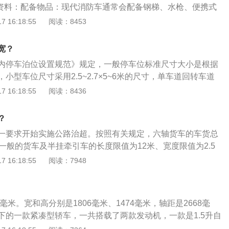
资料：配备物品：现代消防车通常会配备钢梯、水枪、便携式
吸器、防护服、破拆工具、急救工具等装备，部分的还会搭载
 16:18:55
阅读：8453
灭火装置等大型灭火设备。外观：多数地区的消防车外观为红
区消防车外观为黄色，部分特种消防车亦是如此，消防车顶部
宽？
、警灯和爆闪灯。
内停车泊位设置规范》规定，一般停车位标准尺寸大小是根据
小型车位尺寸采用2.5~2.7×5~6米的尺寸，单车道回转车道
米，双车道不小于5米，回车路段应满足一辆车一次性回转的需
 16:18:55
阅读：8436
可停中大型车辆，多设置为6米以上。具体如下：（长≤6m，宽
规范车与车之间间距为不小于0.5米，车与墙、车位端之间间距不
？
<长≤8m，1.8m<宽≤2.2m）的车：车与车之间间距不小于0.7
一要求开始实施公路治超。按照有关规定，六轴货车的车货总
度大于等于5米，宽度2.2-2.5米。大车停车位：长度7-10
一般的货车及半挂牵引车的长度限值为12米、宽度限值为2.5
体视车型而定。按照《汽车库建筑设计规范》，小型汽车室内
。以下是扩展资料：1、2.5吨货车尺寸：长4.2米×宽1.9米×高
 16:18:55
阅读：7948
如下：小型汽车的外廓设计尺寸为4.8m(长)x1.8m(宽)x2.0
车板的距离1.1米），实际载重量：3吨/12立方米；2、3.5吨
停车方式的小型汽车停车位最小尺寸宜为5.3m(长)x2.4m
米×宽2.0米×高2米，实际载重量：5吨/30立方米（地面到车板的
的通车道最小宽度宜为5.5m。小型汽车与左右两侧墙面的最小
与前后墙面的最小距离应为0.5m。现在开发的地下车库建筑面积
毫米。宽和高分别是1806毫米、1474毫米，轴距是2668毫
，为了满足车辆的自由通行，车行道的面积规划得比较大。车
下的一款紧凑型轿车，一共搭载了两款发动机，一款是1.5升自
属于车位的水平通道是车位分摊的主要建筑面积，且占据整个
一款是1.4升涡轮增压发动机。以下是这两款发动机的介绍：