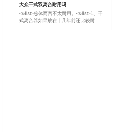
室，最后形成废气排出，就可以让三元
无法制作，需要将车辆送到修理厂或4s
造成烧机油。<&list>3、机油粘度。使用
大众干式双离合耐用吗
催化器得到清洗，排气管堵塞的情况就
店；<&list>2.车辆半轴套管防尘罩破
机油粘度过小的话，同样会有烧机油现
<&list>总体而言不太耐用。<&list>1、干
能够得到解决。
裂，破裂后会出现漏油现象，使半轴磨
象，机油粘度过小具有很好的流动性，
式离合器如果放在十几年前还比较耐
损严重，磨损的半轴容易损坏，产生异
容易窜入到气缸内，参与燃烧。<&list>
用，但是由于现在的汽车发动机动力输
响；<&list>3.稳定器的转向胶套和球头
4、机油量。机油量过多，机油压力过
出越来越高，使得干式离合器散热不足
老化，一般是使用时间过长造成的。解
大，会将部分机油压入气缸内，也会出
的缺陷也逐渐暴露出来。<&list>2、由于
决方法是更换新的质量好的转向橡胶套
现烧机油。<&list>5、机油滤清器堵塞：
干式双离合的工作环境暴露在空气中，
和球头。
会导致进气不畅，使进气压力下降，形
而离合器的散热也是通离合器罩上面的
成负压，使机油在负压的情况下吸入燃
几个小孔来进行散热。但是在行驶过程
烧室引起烧机油。<&list>6、正时齿轮或
中变速箱需要换挡，就不得不使得离合
链条磨损：正时齿轮或链条的磨损会引
器频繁工作。<&list>3、长时间的低速行
起气阀和曲轴的正时不同步。由于轮齿
驶以及过于频繁的启停，导致离合器的
或链条磨损产生的过量侧隙，使得发动
温度不断升高，而低速行驶时空气流动
机的调节无法实现：前一圈的正时和下
效率不高，无法将离合器中的热量有效
一圈可能就不一样。当气阀和活塞的运
的带走，导致离合器内部的温度不断升
动不同步时，会造成过大的机油消耗。
高，加速离合器的磨损。
解决方法：更换正时齿轮或链条。<&list
>7、内垫圈、进风口破裂：新的发动机
设计中，经常采用各种由金属和其他材