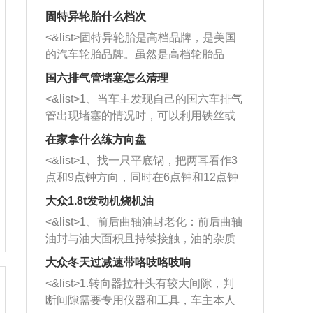
固特异轮胎什么档次
<&list>固特异轮胎是高档品牌，是美国
的汽车轮胎品牌。虽然是高档轮胎品
牌，但是中高低端的轮胎都有生产，这
国六排气管堵塞怎么清理
也是为了更好的开拓市场。
<&list>1、当车主发现自己的国六车排气
管出现堵塞的情况时，可以利用铁丝或
者是细棍，直接将杂物给取出来，如果
在家拿什么练方向盘
堵塞情况比较严重，也可以采取应急措
<&list>1、找一只平底锅，把两耳看作3
施。 <&list>2、直接利用木棍将所有的
点和9点钟方向，同时在6点钟和12点钟
杂物推到排气管里面的位置处，然后将
方向做一个标记。 <&list>2、双手握住
三元催化器拆解开，就可以将堵塞的东
大众1.8t发动机烧机油
平底锅两耳，然后往左打半圈、一圈、
西取出来。但如果是因为积碳过多引起
<&list>1、前后曲轴油封老化：前后曲轴
一圈半的练习，往右同样也要打相同的
的堵塞，就需要将三元催化器泡在草酸
油封与油大面积且持续接触，油的杂质
圈数。 <&list>3、最后强调要反复练
中进行清洗。 <&list>3、也可以利用清
和发动机内持续温度变化使其密封效果
习，这样就可以形成肌肉记忆，在真实
大众冬天过减速带咯吱咯吱响
洗剂对堵塞的情况得到解决，将清洗剂
逐渐减弱，导致渗油或漏油。<&list>2、
驾驶车辆时，不需要记忆也能打好方
放在燃油箱中，与燃油混合后，车辆启
<&list>1.转向器拉杆头有较大间隙，判
活塞间隙过大：积碳会使活塞环与缸体
向。
动时，就可以和汽油一起进入到燃烧
断间隙需要专用仪器和工具，车主本人
的间隙扩大，导致机油流入燃烧室中，