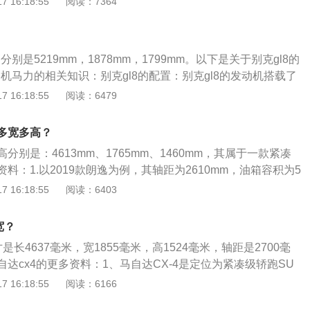
 16:18:55
阅读：7364
50%甚至更多。停车位排列方式可以分为三种：平行式、倾斜
发动机：1.5L自然吸气发动机最大功率85kW（116Ps），峰值
5°、60°）和垂直式，大型车辆停车位不应采用倾斜式和垂直式。
1.4T涡轮增压发动机：1.4T涡轮增压发动机最大功率110kW（1
车位：长度标准为6米，宽度为2.5米。倾斜式车位：斜长度达
矩250Nm。传动部分，与之匹配5速手动、6速自动以及7速双离
米，两斜线垂直距离应保持2.5米的标准。垂直式车位：长大于等
分别是5219mm，1878mm，1799mm。以下是关于别克gl8的
置为6米，宽为2.5米，一般2.5x5.3m为最佳标准停车位尺
动机马力的相关知识：别克gl8的配置：别克gl8的发动机搭载了
全法》规定，路宽不足6米的机动车通行道路将不得设置路侧
和缸内直喷技术，并且使用了铝合金缸盖缸体。与这款发别克
 16:18:55
阅读：6479
道、快速路主干路等也禁设停车泊位；在城市道路范围内，在
也是新款9at变速箱。别克gl8发动机的马力：别克gl8发动机拥有
通行的情况下，政府有关部门可以施划停车泊位，路内泊位的
0牛米的最大扭矩，这款发动机可以在1500到4000转每分钟时输
多宽多高？
机动车的正常通行，不应侵占非机动车通行空间；道路交叉、
在5000转每分钟时输出最大功率。
分别是：4613mm、1765mm、1460mm，其属于一款紧凑
交站台附近不应设置；规定车种类型、停放时间，通过标志给
料：1.以2019款朗逸为例，其轴距为2610mm，油箱容积为5
动车道内车辆行驶造成影响等。此外，还规定了路内停车泊位
210kg。2.2019款朗逸前悬架是麦弗逊式独立悬架，后悬架是扭
 16:18:55
阅读：6403
止被私人占用；禁止路内停车道路的一侧可设置隔离护栏、隔
其搭载了1.5l自然吸气发动机，最大马力是112ps，最大功率
施；停车泊位撤除或取消后，应及时清除路内停车标志、标线
矩是145nm，与其匹配的是5挡手动变速箱。
施，以防止车辆继续停放，影响道路交通安全与运行。另外，
宽？
200m~300m内不宜设置路内停车泊位。路内停车泊位设置
是长4637毫米，宽1855毫米，高1524毫米，轴距是2700毫
城市道路路内停车泊位设置规范》从设置路内停车泊位的道路
达cx4的更多资料：1、马自达CX-4是定位为紧凑级轿跑SU
的规定。双向道路，车行道路路面实际宽度大于12米，可在两
4月北京车展正式亮相。这是马自达在中国发布的一款特供车型。
 16:18:55
阅读：6166
宽度位于12米与8米之间，可单侧设置；小于8米，不可设置。
车前后轮胎规格均为225/55-R19,内饰采用了双色设计，对称式
路路面实际宽度大于9米，可在两侧设置泊位；实际宽度位于9