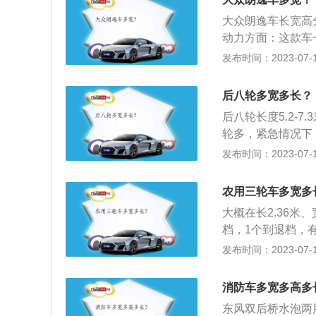
大众朗逸车长宽高分
动力方面：这款车一
轮增压发动机、1
发布时间：2023-07-17
式独立悬架，后悬
众旗下以往的车造
后八轮多宽多长？
众家族传统的进气
后八轮长度5.2-7
轮多，紧急情况下
轻，轮子的使用寿
发布时间：2023-07-17
290-371马力
四后八的规格介绍：
农用三轮车多宽多
重量是35吨/11
大概在长2.36米、
轮，后驱动轮为两
档，1个到退档，
后面是8个轮，前
下：三轮车的性能
发布时间：2023-07-17
每个桥4个轮，每
用矿区建筑、混凝
整体焊接车架，坚
消防车多宽多高多
进，动力强劲。
东风双后桥水泡两用消