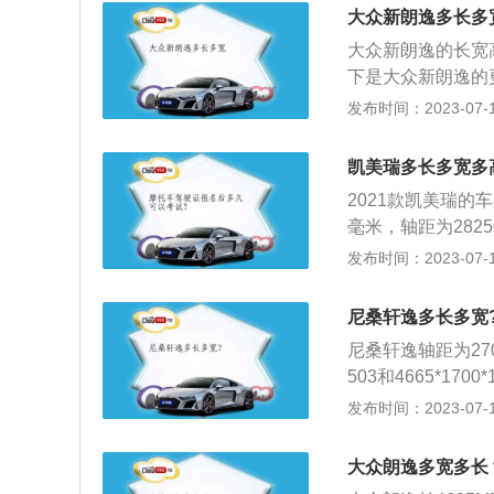
中控台采用了软性材
大众新朗逸多长多
米与6米之间，可
大功率是192马力
面，《城市道路路
大众新朗逸的长宽高分
专用停车泊位，其
下是大众新朗逸的
宜设置不少于1个
款汽车，这款中期
发布时间：2023-07-17
蓝色：免费停车位
尾造型和帕萨特非
线框内标注准许停
2、新朗逸配备1.
凯美瑞多长多宽多
线；停车位两边的
但是经过再次调教，其
2021款凯美瑞的车身
得占用残疾人车位
m、7.7L/100km降
毫米，轴距为282
性。黄色网格线宽度
100km、6.5L/100
新的铝合轮毂，提
发布时间：2023-07-17
围线夹角应为45
同颜色选择，运动
位的要求：消防通
采用了更加激进的
的；不得在具备救
尼桑轩逸多长多宽
动版两种套件都选
侵占盲道；建筑物
尼桑轩逸轴距为270
还采用了黑色涂装
路、桥梁、陡坡、
503和4665*1
体现在TSS2.5+
站、加油站、消防
然吸气发动机与CVT
发布时间：2023-07-17
升。
使用上述设施的以
最大扭矩：153N
工作井以及距离上
条，前脸U形镀铬
大众朗逸多宽多长
配大量哑光黑色搪