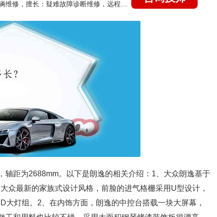
国家认证的汽车维修技师，15年德美日等各系车辆维修，擅长：疑难故障诊断维修，远程维修技术指导
4mm，轴距为2688mm。以下是朗逸的相关介绍：1、大众朗逸基于
用大众最新的家族式设计风格，前脸的进气格栅采用U型设计，
ED大灯组。2、在内饰方面，朗逸的中控台搭载一块大屏幕，