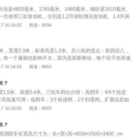
别是4605毫米、1765毫米、1460毫米，轴距是2610毫米。
共使用三款发动机，分别是1.2升涡轮增压发动机、1.4升涡
.5升自然吸气发动机。悬架方面：这款车的前悬架类型为麦弗逊
 16:18:55
阅读：8934
架为扭力梁式非独立悬架。外观方面：这款车的前脸造型和大
型有很大的不同，尤其是其水滴型的前大灯造型非常独特，大
格栅和U字形前脸造型同样在朗逸身上得到发扬和继承。
.3米，宽度2.3米，标准高度1.2米。后八轮的优点：前四后八，
，有一个爆胎也影响不大，因为是双桥驱动，每个轮子负荷减
命长，油耗同型号的发动机没有大的分别。前四后八系列，从
 16:18:55
阅读：8855
，后桥，变速箱，都很可靠，里程数的多少，不是淘汰的关键。前
前四后八的规格尺寸，长17.5米×宽2.4米×高2.7米，实际载
长？
0立方米。前四后八是商用车的一种类别，即前转向轮为两轴四
宽1.5米、深度0.4米。三轮车档位介绍：高档车：4/5个前进
轴（桥）每组双轮共八轮，所谓前四后八就是说前面是四个轮
有高低速可调；低档车：3个前进档，1个到退档。扩展信息如
4，就是前面是双桥4个轮，后八也是双桥，就是8个轮子驱动，
特点：转向灵活：货箱全面加厚，底板采用2mm国际板材，适
 16:18:55
阅读：8603
个桥的左右各2个轮。
土搅拌站等。转向灵活，速度快捷。坚固耐用：厚壁强化双层
固耐用，物超所值。动力强劲：匹配国内名牌动力，性能先
长？
防车长宽高尺寸为：长×宽×高=9550×2500×3400（m