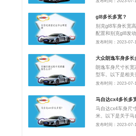
发布时间：2023-07-17
停车位建筑面积的
1、1.5L自然吸气
式（倾角30°、4
扭矩150Nm。2、
gl8多长多宽？
具体如下：平衡式
50Ps），峰值扭
到6米，宽为2.8
别克gl8车身长宽高
合变速箱。
于5米，长度通常设
配置和别克gl8发
寸。《道路交通安
可变气门管理系统
发布时间：2023-07-17
停车泊位，人行横
gl8的动机匹配的
不影响行人、车辆
237匹马力和35
大众朗逸车身多长
设置应避免影响非
出最大扭矩，可以
朗逸车身尺寸长宽高
建筑物出入口及公
型车。以下是相关资
予告示；避免对机
1l，整备质量为1
发布时间：2023-07-17
不应设置地锁，防
力梁式非独立悬架，
离桩和隔离墩等设
是82kw，最大扭
及其他停车管理设
马自达cx4多长多
路外公共停车场周围
马自达cx4车身尺寸
的定量化规定：《
米。以下是关于马自
宽度做出了定量化
V，于2016年
发布时间：2023-07-17
侧设置泊位；实际
2、马自达CX-4该
单行道路，车行道