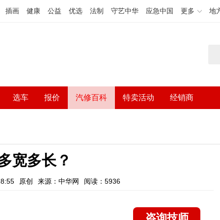
插画
健康
公益
优选
法制
守艺中华
应急中国
更多
地
选车
报价
汽修百科
特卖活动
经销商
多宽多长？
8:55
原创
来源：中华网
阅读：5936
咨询技师