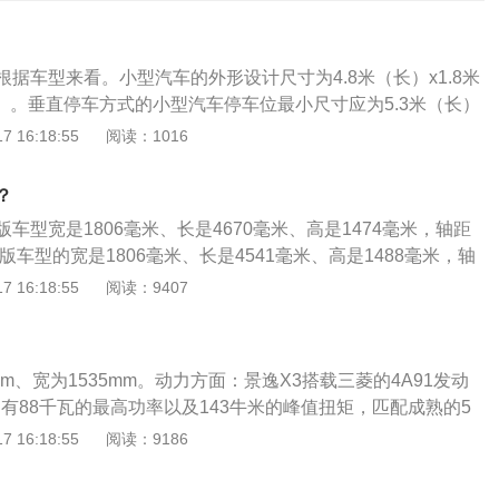
据车型来看。小型汽车的外形设计尺寸为4.8米（长）x1.8米
高）。垂直停车方式的小型汽车停车位最小尺寸应为5.3米（长）
停车位前方车道最小宽度应为5.5米.小型汽车与左右侧壁的最小距
 16:18:55
阅读：1016
型汽车与前后壁的最小距离应为0.5米。若是别墅车库，则长宽
实际情况而定。在自己家庭里设计车库的时候，一定要先测量
？
，然后再决定车库的大小。传统车库：即为砖混土建车库，类
车型宽是1806毫米、长是4670毫米、高是1474毫米，轴距
库：主要是多平面的空间立体车库，车位实现由空间到平面的
厢版车型的宽是1806毫米、长是4541毫米、高是1488毫米，轴
层平面停车的功能。移动车库：新出现的一种车库，没有固定
。大众朗逸是上海大众第一款自主研发的A级车，朗逸既保持了德
 16:18:55
阅读：9407
置地方。无论是以上三种中的哪一种车库，对于尺寸要求都是
，又融入了很多体现中国传统文化的审美观念及站在时代前沿
的前脸造型和大众旗下以往的A级车造型有很大的不同，尤其
灯造型非常独特。
mm、宽为1535mm。动力方面：景逸X3搭载三菱的4A91发动
拥有88千瓦的最高功率以及143牛米的峰值扭矩，匹配成熟的5
公里综合工况油耗仅为6.8升。配置方面：景逸X3配备豪华电动
 16:18:55
阅读：9186
行车电脑显示屏、蓝牙系统等多项配置。及ABS+EBD+B
富的安全配置。