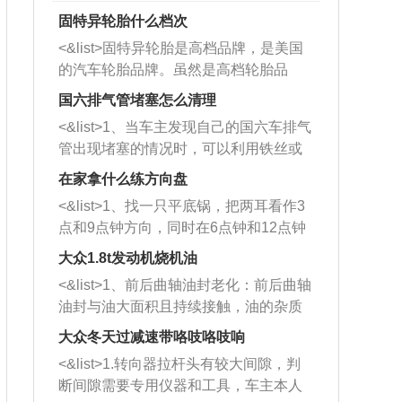
固特异轮胎什么档次
<&list>固特异轮胎是高档品牌，是美国
的汽车轮胎品牌。虽然是高档轮胎品
牌，但是中高低端的轮胎都有生产，这
国六排气管堵塞怎么清理
也是为了更好的开拓市场。
<&list>1、当车主发现自己的国六车排气
管出现堵塞的情况时，可以利用铁丝或
者是细棍，直接将杂物给取出来，如果
在家拿什么练方向盘
堵塞情况比较严重，也可以采取应急措
<&list>1、找一只平底锅，把两耳看作3
施。 <&list>2、直接利用木棍将所有的
点和9点钟方向，同时在6点钟和12点钟
杂物推到排气管里面的位置处，然后将
方向做一个标记。 <&list>2、双手握住
三元催化器拆解开，就可以将堵塞的东
大众1.8t发动机烧机油
平底锅两耳，然后往左打半圈、一圈、
西取出来。但如果是因为积碳过多引起
<&list>1、前后曲轴油封老化：前后曲轴
一圈半的练习，往右同样也要打相同的
的堵塞，就需要将三元催化器泡在草酸
油封与油大面积且持续接触，油的杂质
圈数。 <&list>3、最后强调要反复练
中进行清洗。 <&list>3、也可以利用清
和发动机内持续温度变化使其密封效果
习，这样就可以形成肌肉记忆，在真实
大众冬天过减速带咯吱咯吱响
洗剂对堵塞的情况得到解决，将清洗剂
逐渐减弱，导致渗油或漏油。<&list>2、
驾驶车辆时，不需要记忆也能打好方
放在燃油箱中，与燃油混合后，车辆启
<&list>1.转向器拉杆头有较大间隙，判
活塞间隙过大：积碳会使活塞环与缸体
向。
动时，就可以和汽油一起进入到燃烧
断间隙需要专用仪器和工具，车主本人
的间隙扩大，导致机油流入燃烧室中，