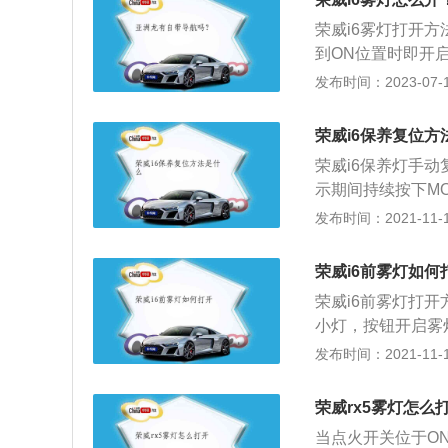
变速箱。
荣威i6雾灯打开
到ON位置时即开
雾灯。荣威i6是荣
发布时间：2023-07-17
毫米、1464毫米
念，采用了宽扁的
荣威i6保养复位方
出非常运动的特质
荣威i6保养灯手
的内切样式，所有
示期间持续按下MO
按钮5次以上；O
发布时间：2021-11-10
完成。保养灯归零
距离计数器复位按
荣威i6前雾灯如何
复位按钮，显示屏出
荣威i6前雾灯打
钟按钮，显示屏上
小灯，按钮开启雾
开关置于ON位置，
的小灯。按钮开启
发布时间：2021-11-10
使用里程数，犹如
有标有雾灯的按键
员的作用。如果车
雾灯，即可点亮车
归零。如果车主更
荣威rx5雾灯怎么
雾灯开启，是通过
会给下次更换汽车
当点火开关位于O
开启前雾灯，再把