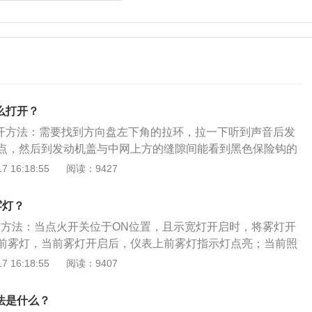
么打开？
打开方法：需要找到方向盘左下角的拉环，拉一下听到声音后发
点，然后到发动机盖与中网上方的缝隙间能看到黑色保险钩的
盖，食指或中指捏住保险钩开启钮即可打开。引擎盖是采用橡
 16:18:55
阅读：9427
料制造而成，在降低发动机噪音的时候，能够同时隔离由于发
热量，有效保护引擎盖表面上的漆面，防止老化。荣威i6是上
雾灯？
型，其车身尺寸长宽高分别是4671mm、1835mm、1464m
灯的方法：当点火开关位于ON位置，且示宽灯开启时，将雾灯开
m。
前雾灯，当前雾灯开启后，仪表上前雾灯指示灯点亮；当前照
，将雾灯开关再转一格，即可开启后雾灯，松开雾灯开关回至
 16:18:55
阅读：9407
rx5采用蓝芯高效动力科技，搭载了2.0T和1.5T两款缸内中置
，其中2.0T发动机最大功率220马力，峰值扭矩350牛米；1.
法是什么？
169马力，峰值扭矩250牛米。荣威rx5采用保时捷底盘调校、