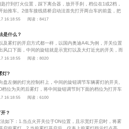
钥匙拧到打火位置，踩下离合器，放开手刹，档位在1或2档，
N智能适时四驱、全独立悬架系统、四路全高速CANBUS系统总
开始推车。2借车接线搭桥启动法首先打开两台车的前盖，把
乘品质。
车的负极，另一端接到对方车的负极。3外力牵引启动要有一
 16:18:55
阅读：8417
将两辆车的前后道捆绑结实。然后就可以开始牵引启动，当然
。
法是什么？
以及雾灯的开启方式都一样，以国内奥迪A4L为例，开关位置
出风口下面，中间的旋钮就是示宽灯以及大灯近光的开关，而
个按键就是前后雾灯的开关，按下即可，右侧的是室内灯以及
 16:18:55
阅读：8020
雾灯的作用就是在雾天或者雨天能见度受天气影响较大的情况
见本车，因此雾灯的光源需要有较强的穿透性。一般的车辆用
雾灯?
比卤素雾灯更高级的是LED雾灯。雾灯的安装位置只能在保险
向盘左侧的灯光控制杆上，中间的旋钮调节车辆雾灯的开关。
近地面的位置，以保证雾灯的作用，如果装的位置高了，灯光
O档位为关闭后雾灯，将中间旋钮调节到下面的档位为打开车
照亮地面情况(雾气在1米以下一般比较稀薄)，容易引起危险。
关信息：1、荣威i5的方向盘的左侧是切换歌曲、静音以及接电
 16:18:55
阅读：6100
分三档，0档位为关闭，第一档控制前雾灯，第二档控制后雾
右侧是雨刮器的开关，有自动刮水、慢速刮水、快速刮水、点
灯工作，开两档时前后雾灯一起工作。所以开雾灯时，建议应
间隔时间调节，智能刮水。2、在方向盘的左侧，位置0是前照
位，这样才能方便了自己又不影响他人，确保行车安全。
打开？
关的初始位置，可以根据车辆载重情况，进行前照灯照明高度
方法如下：1.当点火开关位于ON位置，且示宽灯开启时，将雾
旋钮，可以调节外后视镜镜面的角度。
开启前雾灯。2.当前雾灯开启后，仪表上前雾灯指示灯点亮。