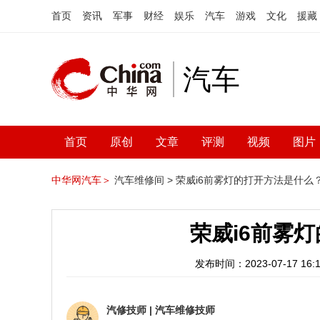
首页
资讯
军事
财经
娱乐
汽车
游戏
文化
援藏
汽车
首页
原创
文章
评测
视频
图片
中华网汽车＞
汽车维修间 >
荣威i6前雾灯的打开方法是什么
荣威i6前雾
发布时间：2023-07-17 16:1
汽修技师
|
汽车维修技师