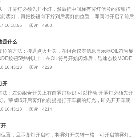
方法：开雾灯必须先开小灯，然后把中间标有雾灯信号的按钮拧
启前雾灯，再把按钮向下拧到后雾灯的位置，即同时开启了前后
威旗下首款互联网轿车，该车的长宽高分别为4671毫米、1835
 16:18:55
阅读：4980
，轴距为2715毫米。荣威i6很大程度的继承了概念车的设计理
风格，整车的设计由流畅的型面和锋利的线条构成，整车呈现
法是什么
。同时这款概念车的尾部可以看出有鸭尾式设计并采用燕尾式
动复位的方法：接通点火开关，在组合仪表信息显示器OIL符号显
的线条在尾灯融合，识别度很高。
DE按钮5秒钟以上；在OIL符号开始闪烁后，迅速点按MODE
IL符号将闪烁3次后熄灭，保养提醒报警灯熄灭，归零复位操作
 16:43:13
阅读：4229
的步骤：1、在发动机熄火的情况下，压下转速表下面的短程
钮并按住。2、将点火开关置于ON位置，放开短程距离计数器
打开
现SERVICE标志。3、拉出时钟上的分钟按钮，向右转动分
开方法：左边组合开关上有前雾灯标识,可以拧动,开雾灯必须先开
出现里程显示。4、将发动机熄火，提醒信息复位。5、将点火
灯。荣威i6开启雾灯的前提是打开车辆的灯光，即先开开车辆
SERVICE标志消失。保养灯的作用就是记录一些重要配件的
雾灯。有的车辆是通过按键开启前后雾灯的，即在仪表盘附近
 16:43:13
阅读：4214
短跑比赛中的计时器一样，起到提醒车主以及汽车维修工作人
，在开启灯光后，按下前雾灯，即可点亮前面的雾灯；按下后
主更换了相关零件，不将保养灯归零，会将相应的汽车保养灯
后面的雾灯。旋转开启雾灯。有的车辆在灯光操纵杆上安装了
换了相关配件，但是没有归零，不会影响到车辆的性能，但是
打开
旋转来开启的。当把中间标有雾灯信号的按钮扭到ON位置时即
配件带来麻烦：不能准确知道新配件使用的时间。
N位置，且示宽灯开启时，将雾灯开关转一格，可开启前雾灯。
按钮向下扭到后雾灯的位置，即同时开启了前后雾灯。在开雾