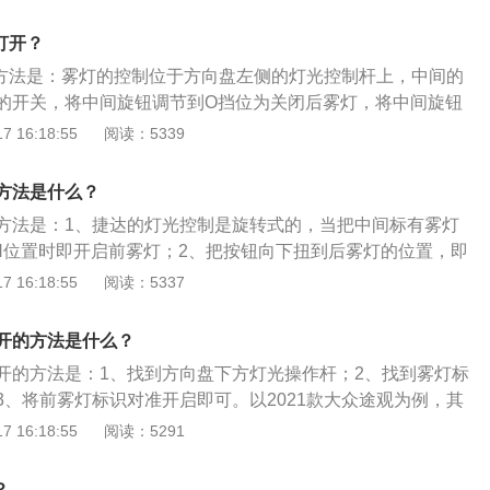
别是4948mm、1827mm、1483mm，轴距为2705mm，油
李箱容积为452l。汽车配置：2014款荣威550前悬架为麦弗逊式
打开？
为多连杆式独立悬架，其搭载了1.8l自然吸气发动机，最大马
的方法是：雾灯的控制位于方向盘左侧的灯光控制杆上，中间的
大功率是98kw，最大扭矩是170nm，与其匹配的是5挡手动变速
的开关，将中间旋钮调节到O挡位为关闭后雾灯，将中间旋钮
为打开车辆雾灯。荣威i5的方向盘的左侧是切换歌曲、静音以
 16:18:55
阅读：5339
方向盘右侧是雨刮器的开关，有自动刮水、慢速刮水、快速刮
高分别为4601mm、1818mm、1489mm，轴距为2680mm。
方法是什么？
大马力为169Ps，最大功率为124kW，最大扭矩为250Nm。
方法是：1、捷达的灯光控制是旋转式的，当把中间标有雾灯
N位置时即开启前雾灯；2、把按钮向下扭到后雾灯的位置，即
灯。前雾灯装于汽车前部比前照灯稍低的位置，用于雨雾天气
 16:18:55
阅读：5337
因为雾天能见度低，驾驶员视线受到限制，灯光可增大运行距
雾灯的光穿透力强，其可提高驾驶员与周围交通参与者的能见
开的方法是什么？
在较远处发现对方。
开的方法是：1、找到方向盘下方灯光操作杆；2、找到雾灯标
3、将前雾灯标识对准开启即可。以2021款大众途观为例，其
712mm、宽1839mm、高1673mm，轴距为1791mm，油箱容
 16:18:55
阅读：5291
积为495l。2021款大众途观搭载了1.4t涡轮增压发动机，最大
最大功率是110kw，最大扭矩是250nm，与其匹配的是7挡双离合
？