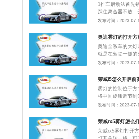
1推车启动法首先
与路虎同源的GK
踩住离合器不放，
线等，全面提升驾
充电线的负极接到
发布时间：2023-07-17
根结实的牵引绳，
启动时要缓慢启动
奥迪雾灯的打开方
奥迪全系车的大灯
就是在驾驶一侧的
左侧的上下状的两
发布时间：2023-07-17
仪表的亮度调节。
下，让其他车辆看
荣威i5怎么开启前
的都是卤素雾灯，
雾灯的控制位于方
杠以下、车身最贴
将中间旋钮调节到
根本无法穿透雨雾
辆雾灯。以下是相
发布时间：2023-07-17
由于雾灯开关一般
话等按键。方向盘
灯。开一档时前雾
动刮水、自动刮水
知道开关在哪个档
荣威rx5雾灯怎么
灯照明高度调节开
荣威rx5雾灯打开
调节。摇动旁边的
灯开关转一格，可