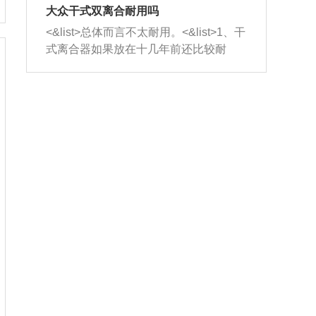
室，最后形成废气排出，就可以让三元
无法制作，需要将车辆送到修理厂或4s
造成烧机油。<&list>3、机油粘度。使用
大众干式双离合耐用吗
催化器得到清洗，排气管堵塞的情况就
店；<&list>2.车辆半轴套管防尘罩破
机油粘度过小的话，同样会有烧机油现
<&list>总体而言不太耐用。<&list>1、干
能够得到解决。
裂，破裂后会出现漏油现象，使半轴磨
象，机油粘度过小具有很好的流动性，
式离合器如果放在十几年前还比较耐
损严重，磨损的半轴容易损坏，产生异
容易窜入到气缸内，参与燃烧。<&list>
用，但是由于现在的汽车发动机动力输
响；<&list>3.稳定器的转向胶套和球头
4、机油量。机油量过多，机油压力过
出越来越高，使得干式离合器散热不足
老化，一般是使用时间过长造成的。解
大，会将部分机油压入气缸内，也会出
的缺陷也逐渐暴露出来。<&list>2、由于
决方法是更换新的质量好的转向橡胶套
现烧机油。<&list>5、机油滤清器堵塞：
干式双离合的工作环境暴露在空气中，
和球头。
会导致进气不畅，使进气压力下降，形
而离合器的散热也是通离合器罩上面的
成负压，使机油在负压的情况下吸入燃
几个小孔来进行散热。但是在行驶过程
烧室引起烧机油。<&list>6、正时齿轮或
中变速箱需要换挡，就不得不使得离合
链条磨损：正时齿轮或链条的磨损会引
器频繁工作。<&list>3、长时间的低速行
起气阀和曲轴的正时不同步。由于轮齿
驶以及过于频繁的启停，导致离合器的
或链条磨损产生的过量侧隙，使得发动
温度不断升高，而低速行驶时空气流动
机的调节无法实现：前一圈的正时和下
效率不高，无法将离合器中的热量有效
一圈可能就不一样。当气阀和活塞的运
的带走，导致离合器内部的温度不断升
动不同步时，会造成过大的机油消耗。
高，加速离合器的磨损。
解决方法：更换正时齿轮或链条。<&list
>7、内垫圈、进风口破裂：新的发动机
设计中，经常采用各种由金属和其他材