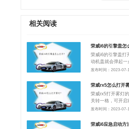
相关阅读
荣威i6的引擎盖怎
荣威i6的引擎盖
动机盖就会弹起一
开启钮，拇指按机
发布时间：2023-07-17
胶发泡棉和铝箔材
动机工作时产生的
荣威rx5怎么打开
汽集团推出的一款车
荣威rx5打开雾
m，轴距为2715m
关转一格，可开启
灯或前雾灯开启时
发布时间：2023-07-17
上一位置即可。荣威
直喷涡轮增压发动机
荣威i6应急启动方
5T发动机最大功率