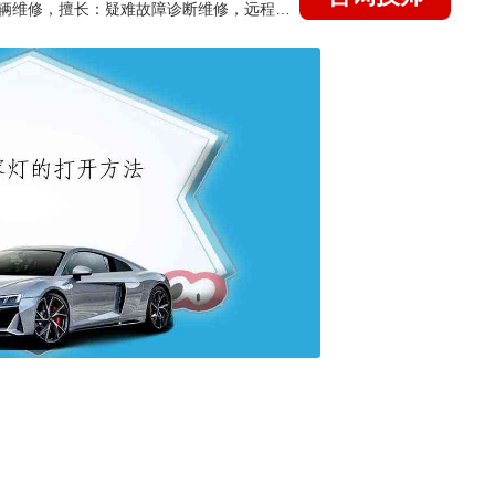
国家认证的汽车维修技师，15年德美日等各系车辆维修，擅长：疑难故障诊断维修，远程维修技术指导