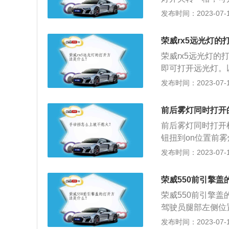
3.当前照灯或前
发布时间：2023-07-17
回至上一位置。更
制前雾灯，第二档
荣威rx5远光灯的
作。所以开雾灯时
荣威rx5远光灯
他人，确保行车安
即可打开远光灯。以
来看一看，前后雾灯
m、1855mm、1
发布时间：2023-07-17
要求机动车必须安
麦弗逊式独立悬挂
入高速公路。
发动机，最大马力是
前后雾灯同时打开
的是6挡手动变速
前后雾灯同时打开
钮扭到on位置前
灯；2、按钮开启
发布时间：2023-07-17
雾灯的按钮，即可
方道路情况不明时
荣威550前引擎
低的环境中，让车
荣威550前引擎
驾驶员腿部左侧位
撑起的前引擎盖，确
发布时间：2023-07-17