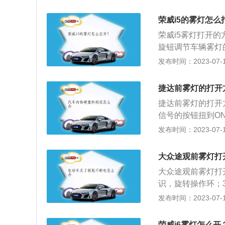
为例，其车身长宽高分
箱容积为62l，行
荣威i5的雾灯怎么
独立悬架，后悬架
荣威i5雾灯打开
力是133ps，最
旋钮调节车辆雾灯
箱。
调节到下面的挡位
发布时间：2023-07-17
及接电话等按键，
水等。荣威i5的长宽
捷达前雾灯的打开
该车搭载的发动机最
捷达前雾灯的打开
信号的按钮扭到O
同时开启了前后雾
发布时间：2023-07-17
行车时照明道路，
离，特别是黄色防
大众途观前雾灯打
度，使来车和行人
大众途观前雾灯打
识，旋转操作环；
属于中型suv，长4
发布时间：2023-07-17
积为60l，行李箱容
马力是150ps，
荣威i6雾灯怎么开