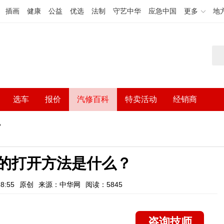
插画
健康
公益
优选
法制
守艺中华
应急中国
更多
地
选车
报价
汽修百科
特卖活动
经销商
？
灯的打开方法是什么？
8:55
原创
来源：中华网
阅读：5845
咨询技师