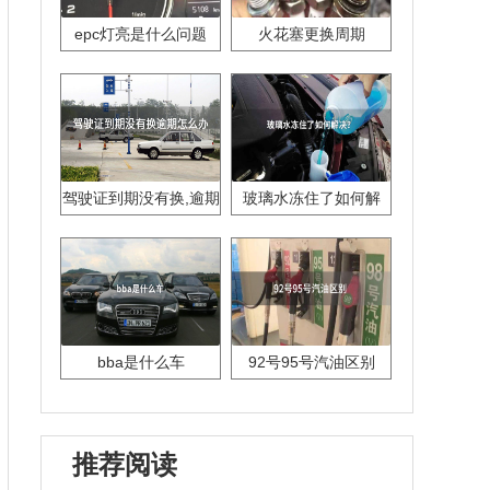
epc灯亮是什么问题
火花塞更换周期
驾驶证到期没有换,逾期
玻璃水冻住了如何解
怎么办??
决？
bba是什么车
92号95号汽油区别
推荐阅读