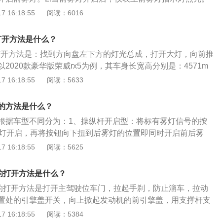
雾灯开启时，将雾灯开关再转一格，即可开启后雾灯，松开开关
 16:18:55
阅读：6016
多介绍如下：1.由于雾灯开关分三档，0档位为关闭，第一档控
控制后雾灯。开一档时前雾灯工作，开两档时前后雾灯一起工
打开方法是什么？
，建议应知道开关在哪个档位，这样才能方便了自己又不影响
的打开方法是：找到方向盘左下方的灯光总成，打开大灯，向前推
全。2.在开雾灯时，如果不确定是否打开了雾灯，可以停下车
2020款豪华版荣威rx5为例，其车身长宽高分别是：4571m
都在车辆正常灯的下面。3.从1999年1月1日起，国家公安部
719mm，轴距为2708mm。2020款豪华版荣威rx5前悬架形式是
 16:18:55
阅读：5633
装符合国家标准的雾灯，未按规定安装后雾灯的机动车不准进
，后悬挂形式纵向拖曳臂半独立悬架，其搭载了1.5l涡轮增压
173ps，最大功率是127kw，最大扭矩是275nm，与其匹配
的方法是什么？
箱变速箱。
根据车型不同分为：1、操纵杆开启型：将标有雾灯信号的按
雾灯开启，再将按钮向下扭到后雾灯的位置即同时开启前后雾
型：在仪表盘或中控台附近有标有雾灯的按键，分别按下前后
 16:18:55
阅读：5625
点亮前后雾灯。雾灯的主要作用是：1、前雾灯是用于改善前
照明的灯具，能够提醒对面驾驶员；2、后雾灯是在能见度较
盖的打开方法是什么？
辆后方车辆发现目标。
盖的打开方法是打开主驾驶位车门，拉起手刹，防止溜车，拉动
置处的引擎盖开关，向上掀起发动机的前引擎盖，用支撑杆支
保支撑牢固，避免发生危险。车身尺寸：以2014款荣威550
 16:18:55
阅读：5384