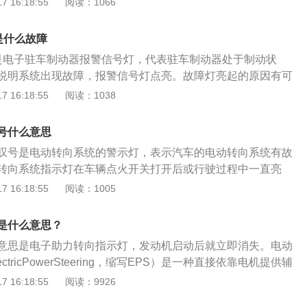
 16:18:55
阅读：1066
控制汽车的行驶方向，在一定程度上还可以帮助驾驶员减轻方
回正性好，效率也很高，使用车主可以使用较少的力度来挪动
说对汽车的安全性和经济性都是起到了很重要的作用的。
刚刚启动车辆，发现电子助力系统故障灯亮起后马上熄灭了，
是什么故障
统正在自检，这种情况是正常的，如果该故障灯长时间没有熄
是电子驻车制动器报警信号灯，代表驻车制动器处于制动状
4S店检查并维修了。如果该故障灯常亮，说明电子助力系统损
说明系统出现故障，报警信号灯点亮。故障灯亮起的原因有可
更换损坏的部件，如果故障灯亮起10分后自行熄灭，可能是因
没有放到位，只要把手刹放下即可。电子驻车制动系统，是指
 16:18:55
阅读：1038
，车主需要检查并维修电机。打开动力转向警示灯的原因很
时性制动和停车后的长时性制动功能整合在一起，并且由电子
下症状：转向沉重、转向异常、方向盘晃动、方向盘对中能力
制动的技术。电子驻车作用就是在走走停停的路段来进行临时
象需要及时到修理店进行检修。
号什么意思
了使用方便之外，还能防止溜坡，因为电子驻车功能是通过ES
叹号是电动转向系统的警示灯，表示汽车的电动转向系统有故
，在驻车过程中，ECU会通过安装在车上的传感器来判断车身
转向系统指示灯在车辆点火开关打开后或行驶过程中一直亮
动所需要的扭矩，从而决策是否需要采取制动防止溜车。
转向系统有故障。请及时到最近的4s店或维修店检查维修。如
 16:18:55
阅读：1005
，说明部分转向系统出现故障，即转向力变强，转向困难；如
，说明转向系统完全失灵，转向助力功能失效。车主应尽快减
是什么意思？
或等待救援。一般情况下，当车辆点火开关从OFF转到ACC
意思是电子助力转向指示灯，发动机启动后就立即消失。电动
的故障灯会短暂亮起，自检完成，没有发现问题后熄灭。电动
tricPowerSteering，缩写EPS）是一种直接依靠电机提供辅
的原因如下:1.故障灯一直亮，说明电动助力系统完全失灵，需
，与传统的液压助力转向系统HPS（HydraulicPowerStee
 16:18:55
阅读：9926
换故障件；2.它会短暂亮起五到十分钟，然后熄灭。这是由电
PS系统具有很多优点。EPS主要由扭矩传感器、车速传感器、电
热引起的。电动助力转向系统将进入过热保护模式，降低或暂