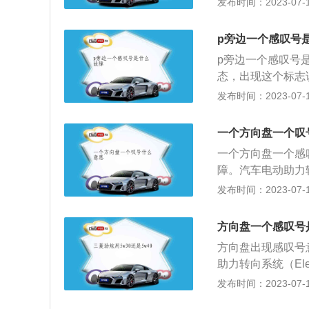
发布时间：2023-07-17
员的意愿来更好地
系统的指示灯。
便，能量损失小，
向盘的力度。可以
方向盘。如果车主
p旁边一个感叹号
就说明车辆的的系
p旁边一个感叹号
灭，车主就需要到
态，出现这个标志
坏，车主需要及时
能是手刹没放或者
发布时间：2023-07-17
为电机过热引起的
将行车过程中的临
多，同时会伴随以
控制方式实现停车
差等。出现以上现
一个方向盘一个叹
驻车。电子驻车除
一个方向盘一个感
P模块开发而来的
障。汽车电动助力
的水平度和车轮制
着，说明电动助力
发布时间：2023-07-17
果黄色指示灯亮起
果红色指示灯亮起
方向盘一个感叹号
速，将车停好维修
方向盘出现感叹号
时，电动助力系统
助力转向系统（Elec
助力系统故障灯亮
助扭矩的动力转向系统
发布时间：2023-07-17
要到维修点检查更
ring）相比，E
动转向助力电机过