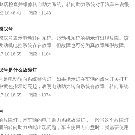
4s店检查并维修转向助力系统。转向助力系统对于汽车来说很
统关乎到汽车的行驶稳定性和操控性。方向盘边上一个感叹号
 10:48:41
阅读：1148
查发电机、助力泵、转向器等机构，是否处于损坏状态；2、检
位，看有无松动的地方；3、检查轮胎胎压，是否处于正常的
感叹号
力转向泵、转向器等零部件。电动助力转向系统是一种直接依
感叹号表示电动转向系统、起动机系统的指示灯出现故障。该
动力转向系统，现在汽车上经常遇见的电动转向有12V供电和2
发动机电控系统存在故障，但故障也可分为真故障和假故障。
形式。EPS系统主要由扭矩传感器、车速传感器、电动机、减速
代码后，假故障将会消失，而故障代码则由诊断工具针对真故
 16:18:55
阅读：1104
元组成。
代码清除后，故障灯将熄灭。汽车起动机的故障标志并不意味
。不能工作的原因可能是电池不够，没有启动起动机的动力，
叹号是什么故障灯
口脏污，使其接触不良。或者起动机内部电枢轴或轴承过紧，
号是电动转向系统警告灯，如果指示灯在车辆的点火开关打开
下是有关汽车故障诊断说明：1、主要内容：故障诊断基本知
中黄色指示灯亮起，表明电动助力转向系统有故障，转向系统
断、底盘故障诊断、电气设备故障诊断等，通过典型案例使学
就是转向力度变大，转向困难。解决办法：及时前往维修店进
 16:18:55
阅读：1074
的一般方法，了解常见故障及其解决方法，为学生后续工作奠
是红色指示灯亮起，表明转向系统完全失灵，转向助力作用已
、汽车故障分析：用导线在起动机接线柱试火，如有火，则故
车主应该尽快减速慢行，并把车停好修理或者等待救援。正常
至电流表之间线路断路；如无火，则故障是蓄电池电量不足或
号
火开关从OFF转到ACC时，电动助力系统故障灯会短暂亮起，
池电量不足，应充电；线路断路，应重新接通。3、汽车故障
的故障灯，是车辆的电子助力系统故障灯，一般当这个故障灯
现问题后就会熄灭。如果有问题故障灯就会常亮。转向系统顾
验、现代仪器设备诊断法、自诊断法，三原科技汽车不解体检
辆的转向助力功能出现问题，车主使用方向盘时，就需要使用
改变或保持汽车行驶或倒退方向的一系列装置，可以按照驾驶
行汽车故障诊断方式。仪表盘上的黄色圆圈和感叹号是起动机
子助力系统是使用电机来提供转向助力，它的体积小装配方