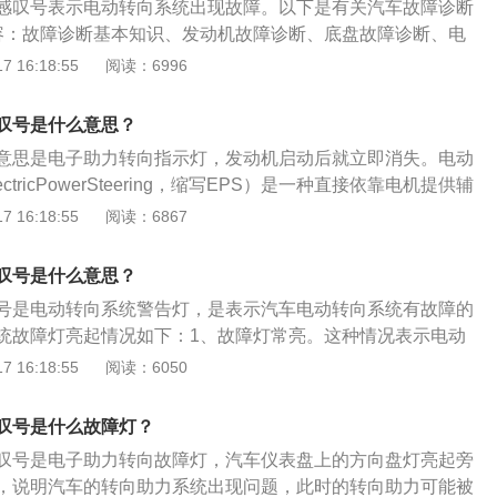
感叹号表示电动转向系统出现故障。以下是有关汽车故障诊断
由三大部分构成，信号传感装置(包括扭矩传感器、转角传感器
容：故障诊断基本知识、发动机故障诊断、底盘故障诊断、电
转向助力机构(电机、离合器、减速传动机构)及电子控制装置。
，通过典型案例使学生掌握车故障诊断的一般方法，了解常见
 16:18:55
阅读：6996
力时工作，驾驶员在操纵转向盘时，扭矩转角传感器根据输入
，为学生后续工作奠定扎实的基础。2、汽车故障分析：用导
小产生相应的电压信号，车速传感器检测到车速信号，控制单
试火，如有火，则故障为起动机接线柱至电流表之间线路断
的信号，给出指令控制电动机运转，从而产生所需要的转向助
叹号是什么意思？
障是蓄电池电量不足或其线路故障。蓄电池电量不足，应充
意思是电子助力转向指示灯，发动机启动后就立即消失。电动
重新接通。3、汽车故障诊断方法：人工经验、现代仪器设备
tricPowerSteering，缩写EPS）是一种直接依靠电机提供辅
，三原科技汽车不解体检测诊断站属现最流行汽车故障诊断方
，与传统的液压助力转向系统HPS（HydraulicPowerStee
 16:18:55
阅读：6867
PS系统具有很多优点。EPS主要由扭矩传感器、车速传感器、电
电子控制单元（ECU）等组成。电动助力转向系统是在传统机
叹号是什么意思？
上发展起来的。它利用电动机产生的动力来帮助驾驶员进行转
号是电动转向系统警告灯，是表示汽车电动转向系统有故障的
由三大部分构成，信号传感装置(包括扭矩传感器、转角传感器
统故障灯亮起情况如下：1、故障灯常亮。这种情况表示电动
转向助力机构(电机、离合器、减速传动机构)及电子控制装置。
，需要到维修点检查更换故障部件。2、短暂亮起五到十分钟
 16:18:55
阅读：6050
力时工作，驾驶员在操纵转向盘时，扭矩转角传感器根据输入
况是因为电动转向助力电机过热引起的，此时电动助力系统会
小产生相应的电压信号，车速传感器检测到车速信号，控制单
式，减少或者暂停电机助力。等电机温度降下来以后就会恢复
的信号，给出指令控制电动机运转，从而产生所需要的转向助
叹号是什么故障灯？
叹号是电子助力转向故障灯，汽车仪表盘上的方向盘灯亮起旁
，说明汽车的转向助力系统出现问题，此时的转向助力可能被