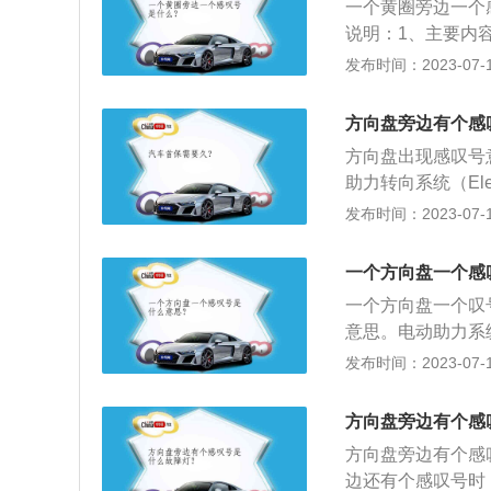
一个黄圈旁边一个
向操作，系统主要
说明：1、主要内
和车速传感器)，
气设备故障诊断等
发布时间：2023-07-17
电动机仅在需要助
故障及其解决方法
扭矩和转向角的大
线在起动机接线柱
元根据电压和车速
方向盘旁边有个感
路；如无火，则故
力。
方向盘出现感叹号
电；线路断路，应
助力转向系统（Elec
诊断法、自诊断法
助扭矩的动力转向系统
发布时间：2023-07-17
式。
ring）相比，E
动机、减速机构和
一个方向盘一个感
械转向系统的基础
一个方向盘一个叹
向操作，系统主要
意思。电动助力系
和车速传感器)，
助力系统完全故障
发布时间：2023-07-17
电动机仅在需要助
以后熄灭。这种情
扭矩和转向角的大
进入到过热保护模
元根据电压和车速
方向盘旁边有个感
助力。
力。
方向盘旁边有个感
边还有个感叹号时