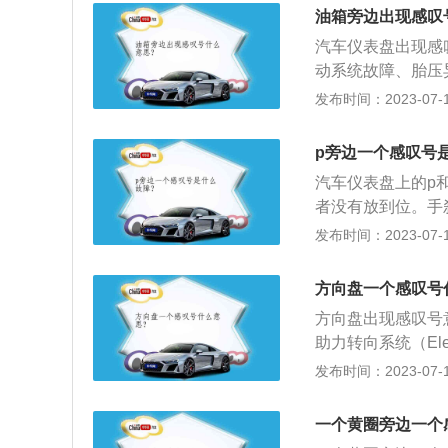
动机、减速机构和
停电机功率，电机
油箱旁边出现感叹
械转向系统的基础
汽车仪表盘出现感
向操作，系统主要
动系统故障、胎压
和车速传感器)，
三角形里有感叹号
发布时间：2023-07-17
电动机仅在需要助
生故障。主要有驻
扭矩和转向角的大
动机油压力传感器
元根据电压和车速
p旁边一个感叹号
故障：黄色齿轮里
力。
汽车仪表盘上的p
障或变速箱润滑油
者没有放到位。手
圈中间有感叹号，
汽车一个阻力，使
发布时间：2023-07-17
液面过低。需立即
传动轴或者后轮。
有感叹号，这个代
规故障显示灯，出
灯就会亮起。需检
方向盘一个感叹号
合变速器离合器过
感叹号，这是灯光
方向盘出现感叹号
障。
查处理，也可以自
助力转向系统（Elec
看看是哪里出现了
助扭矩的动力转向系统
发布时间：2023-07-17
ring）相比，E
动机、减速机构和
一个黄圈旁边一个
械转向系统的基础