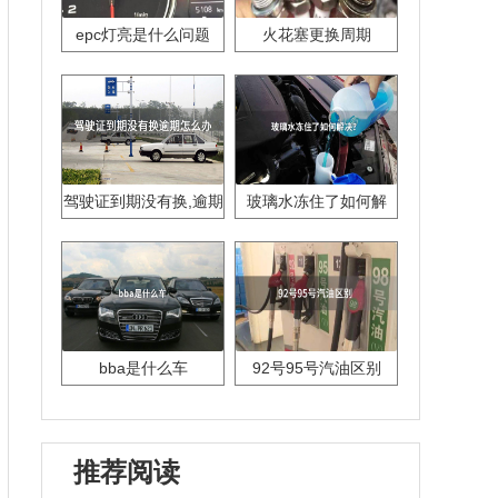
epc灯亮是什么问题
火花塞更换周期
驾驶证到期没有换,逾期
玻璃水冻住了如何解
怎么办??
决？
bba是什么车
92号95号汽油区别
推荐阅读