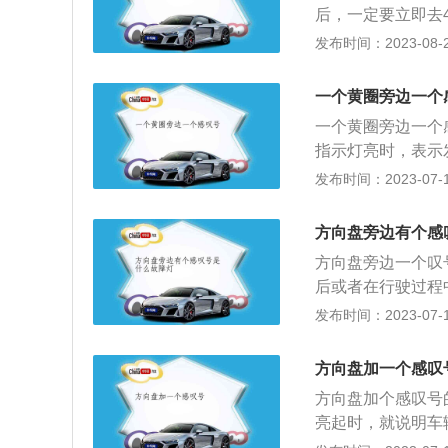
后，一定要立即去
重要，转向助力系
发布时间：2023-08-22
解决方法：1、检
查各部件的连接部
一个黄圈旁边一个
压力；4、更换动
一个黄圈旁边一个
靠电机铺助扭矩的
指示灯亮时，表示
4V供电两种主要
使用诊断工具理解
发布时间：2023-07-17
机构和电子调节单
障进行检索。故障
着起动机不起作用
方向盘旁边有个感
各线连接松动或接
方向盘旁边一个叹
电刷磨损过短。以
后或者在行驶过程
识、发动机故障诊
部分已经失灵，也
发布时间：2023-07-17
生掌握车故障诊断
行检测维修。如果
定扎实的基础。2
失效，解决办法：
障为起动机接线柱
方向盘加一个感叹
情况下，车辆的点
其线路故障。蓄电
方向盘加个感叹号
完成自检并没有发
诊断方法：人工经
亮起时，就说明车
名思义，就是用来
测诊断站属现最流
更多的力气了。电