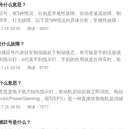
电子控制单元（ECU）等组成。电动助力转向系统是在传统机
温度下降后电机功率恢复。
号什么意思？
上发展起来的。它利用电动机产生的动力来帮助驾驶员进行转
叹号，有5种情况，分别是常规性故障、自动变速器故障、制
由三大部分构成，信号传感装置(包括扭矩传感器、转角传感器
异常、灯光故障。以下是5种情况的具体分析：常规性故障：
转向助力机构(电机、离合器、减速传动机构)及电子控制装置。
，如果这个符号亮起，代表汽车的常规性能或者部件和功能发
 16:18:55
阅读：9097
力时工作，驾驶员在操纵转向盘时，扭矩转角传感器根据输入
车传感器故障、断油系统干预或出现故障、外部车灯故障、发
小产生相应的电压信号，车速传感器检测到车速信号，控制单
故障等。需要前往4S店进行检修，查出故障来源。自动变速器
的信号，给出指令控制电动机运转，从而产生所需要的转向助
是什么故障？
面有感叹号，这是自动变速器故障警告灯，说明变速箱存在故
和感叹号代表驻车制动器处于制动状态，有可能是手刹没放或
低于正常范围。需及时更换变速箱油。制动系统故障：括号圆
刹指示灯：p代表手刹指示灯，手刹的作用就是在停车时，给
这个代表着制动系统的警示，主要有制动系统发生故障和制动
汽车不溜车。驻车制动就是手刹或者自动挡中的停车挡，锁住
 16:18:55
阅读：8797
检修制动系统，避免发生事故。胎压异常：括号下面一横中间
汽车仪表盘上的其他指示灯有：三角形中间有一个感叹号是常
表着轮胎气压监测警示灯，当汽车的轮胎气压过低时，该警告
现这个指示灯，表示汽车的某些部件出现问题，例如干式双离
查汽车胎压，将胎压恢复到正常范围内。灯光故障：黄色灯泡
什么意思？
热、驻车传感器故障、发动机油压力传感器故障、外部车灯故
故障指示灯，提示有车灯出现故障。解决方案：尽快去4s店检
意思是电子助力转向指示灯，发动机启动后就立即消失。电动
行检查，重点检查是转向灯、雾灯、内照明灯等常用的灯泡，
tricPowerSteering，缩写EPS）是一种直接依靠电机提供辅
问题。
，与传统的液压助力转向系统HPS（HydraulicPowerStee
 16:18:55
阅读：7077
PS系统具有很多优点。EPS主要由扭矩传感器、车速传感器、电
电子控制单元（ECU）等组成。电动助力转向系统是在传统机
感叹号是什么？
上发展起来的。它利用电动机产生的动力来帮助驾驶员进行转