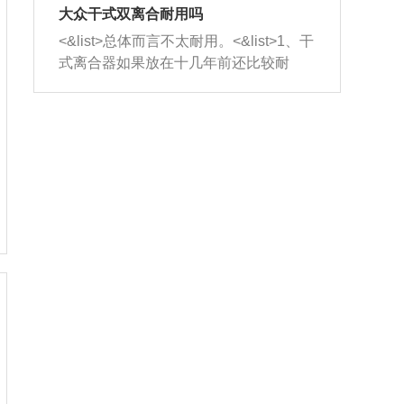
室，最后形成废气排出，就可以让三元
无法制作，需要将车辆送到修理厂或4s
造成烧机油。<&list>3、机油粘度。使用
大众干式双离合耐用吗
催化器得到清洗，排气管堵塞的情况就
店；<&list>2.车辆半轴套管防尘罩破
机油粘度过小的话，同样会有烧机油现
<&list>总体而言不太耐用。<&list>1、干
能够得到解决。
裂，破裂后会出现漏油现象，使半轴磨
象，机油粘度过小具有很好的流动性，
式离合器如果放在十几年前还比较耐
损严重，磨损的半轴容易损坏，产生异
容易窜入到气缸内，参与燃烧。<&list>
用，但是由于现在的汽车发动机动力输
响；<&list>3.稳定器的转向胶套和球头
4、机油量。机油量过多，机油压力过
出越来越高，使得干式离合器散热不足
老化，一般是使用时间过长造成的。解
大，会将部分机油压入气缸内，也会出
的缺陷也逐渐暴露出来。<&list>2、由于
决方法是更换新的质量好的转向橡胶套
现烧机油。<&list>5、机油滤清器堵塞：
干式双离合的工作环境暴露在空气中，
和球头。
会导致进气不畅，使进气压力下降，形
而离合器的散热也是通离合器罩上面的
成负压，使机油在负压的情况下吸入燃
几个小孔来进行散热。但是在行驶过程
烧室引起烧机油。<&list>6、正时齿轮或
中变速箱需要换挡，就不得不使得离合
链条磨损：正时齿轮或链条的磨损会引
器频繁工作。<&list>3、长时间的低速行
起气阀和曲轴的正时不同步。由于轮齿
驶以及过于频繁的启停，导致离合器的
或链条磨损产生的过量侧隙，使得发动
温度不断升高，而低速行驶时空气流动
机的调节无法实现：前一圈的正时和下
效率不高，无法将离合器中的热量有效
一圈可能就不一样。当气阀和活塞的运
的带走，导致离合器内部的温度不断升
动不同步时，会造成过大的机油消耗。
高，加速离合器的磨损。
解决方法：更换正时齿轮或链条。<&list
>7、内垫圈、进风口破裂：新的发动机
设计中，经常采用各种由金属和其他材