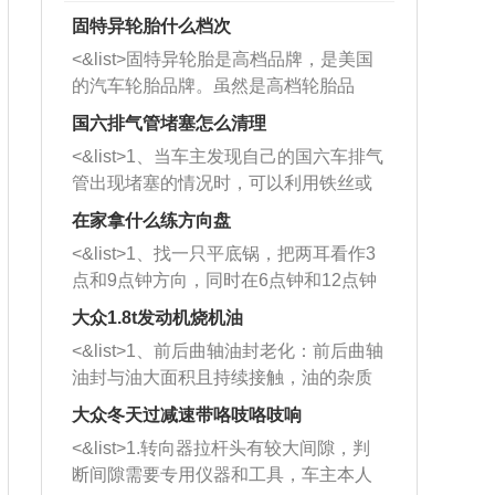
固特异轮胎什么档次
<&list>固特异轮胎是高档品牌，是美国
的汽车轮胎品牌。虽然是高档轮胎品
牌，但是中高低端的轮胎都有生产，这
国六排气管堵塞怎么清理
也是为了更好的开拓市场。
<&list>1、当车主发现自己的国六车排气
管出现堵塞的情况时，可以利用铁丝或
者是细棍，直接将杂物给取出来，如果
在家拿什么练方向盘
堵塞情况比较严重，也可以采取应急措
<&list>1、找一只平底锅，把两耳看作3
施。 <&list>2、直接利用木棍将所有的
点和9点钟方向，同时在6点钟和12点钟
杂物推到排气管里面的位置处，然后将
方向做一个标记。 <&list>2、双手握住
三元催化器拆解开，就可以将堵塞的东
大众1.8t发动机烧机油
平底锅两耳，然后往左打半圈、一圈、
西取出来。但如果是因为积碳过多引起
<&list>1、前后曲轴油封老化：前后曲轴
一圈半的练习，往右同样也要打相同的
的堵塞，就需要将三元催化器泡在草酸
油封与油大面积且持续接触，油的杂质
圈数。 <&list>3、最后强调要反复练
中进行清洗。 <&list>3、也可以利用清
和发动机内持续温度变化使其密封效果
习，这样就可以形成肌肉记忆，在真实
大众冬天过减速带咯吱咯吱响
洗剂对堵塞的情况得到解决，将清洗剂
逐渐减弱，导致渗油或漏油。<&list>2、
驾驶车辆时，不需要记忆也能打好方
放在燃油箱中，与燃油混合后，车辆启
<&list>1.转向器拉杆头有较大间隙，判
活塞间隙过大：积碳会使活塞环与缸体
向。
动时，就可以和汽油一起进入到燃烧
断间隙需要专用仪器和工具，车主本人
的间隙扩大，导致机油流入燃烧室中，