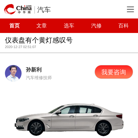
汽车
首页
文章
选车
汽修
百科
仪表盘有个黄灯感叹号
2020-12-27 02:51:07
孙新利
我要咨询
汽车维修技师