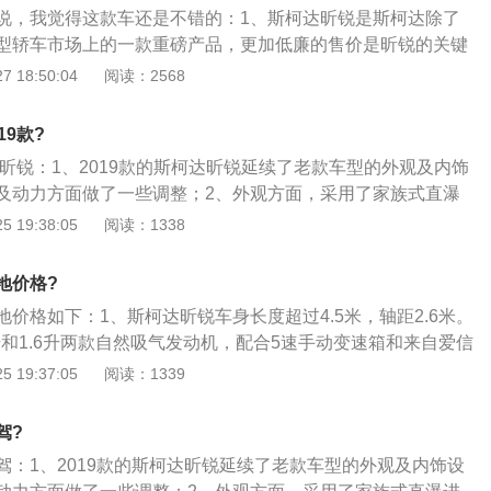
个独立头枕，为后排乘客带来舒适安全的体验。
说，我觉得这款车还是不错的：1、斯柯达昕锐是斯柯达除了
型轿车市场上的一款重磅产品，更加低廉的售价是昕锐的关键
达昕锐与大众捷达、桑塔纳出自同一平台，但是看看捷达和桑
 18:50:04
阅读：2568
纳的价格区间在8.49万元13.89万元，捷达的售价区间能稍微
9万元13.49万元；3、而斯柯达昕锐的价格就更便宜了，官价7.6
19款?
元；4、除了起售价格更低之外，顶配车型的售价也更低，这样就
达昕锐：1、2019款的斯柯达昕锐延续了老款车型的外观及内饰
达再到斯柯达昕锐的大众集团化车型布局。
及动力方面做了一些调整；2、外观方面，采用了家族式直瀑
栅和车窗下沿部分融入了镀铬饰条的装饰；3、内饰方面，提
 19:38:05
阅读：1338
配色可供选择。高配车型将提供中央扶手储物格；4、动力方
EA2111.5L自然吸气发动机，该款发动机的最大功率为85k
地价格?
0N·m；5、传动方面，与之匹配的是6速手自一体变速箱。百
价格如下：1、斯柯达昕锐车身长度超过4.5米，轴距2.6米。
.5L，百公里加速为12.6s，最高车速可达185km\/h。
升和1.6升两款自然吸气发动机，配合5速手动变速箱和来自爱信
箱。动力够用，燃油经济性还不错；2、其底盘采用的是前麦弗逊
 19:37:05
阅读：1339
非独立悬挂。这套悬挂系统虽然不高级，但在大众的调教下，
驶质感和操控性能都比较不错，整体性很强；3、而这款手动
驾?
8.19万元。目前有超过2.5万元的市场优惠。全款落地价格不会
驾：1、2019款的斯柯达昕锐延续了老款车型的外观及内饰设
能以这样的价格购买到一款德系紧凑级三厢车型。非常超值。