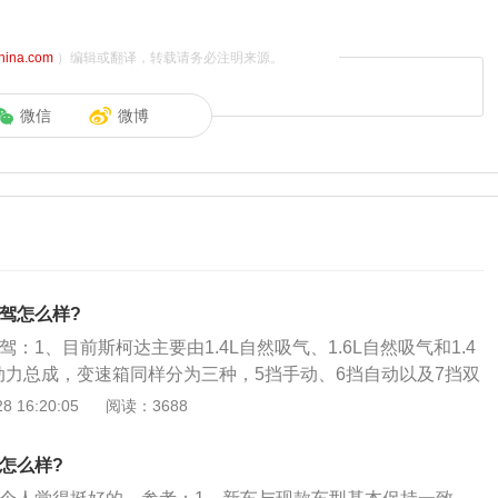
china.com
）编辑或翻译，转载请务必注明来源。
微信
微博
试驾怎么样?
驾：1、目前斯柯达主要由1.4L自然吸气、1.6L自然吸气和1.4
动力总成，变速箱同样分为三种，5挡手动、6挡自动以及7挡双
这套动力系统虽然在大众旗下的车型也都有使用，比如大众PO
 16:20:05
阅读：3688
TI等车型；3、就目前来看，斯柯达速派的官方指导价格从6.99万
，价格至少以现在的眼光来看着实不便宜，但是市场上目前能给出
锐怎么样?
看的话，价格还是比较给力的，也是一款务实派的紧凑型车。