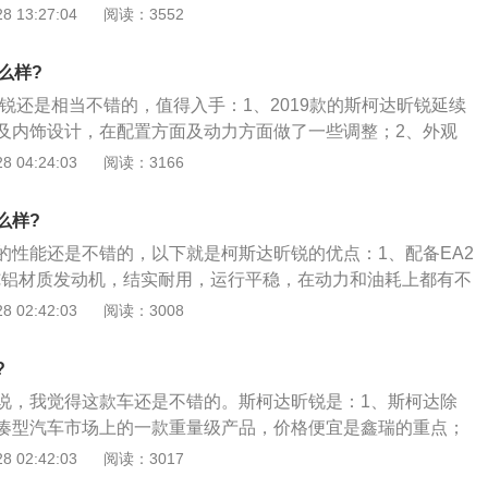
别为4512x1706x1469mm，轴距为2603mm，内部空间还
 13:27:04
阅读：3552
辨识度，彰显出车辆的高贵气质。
、车主因为买的是黑色的汽车，车子的侧边有一种珍珠感的车
和其它同价位的汽车是不一样的，车子的油漆方面很厚实，而
么样?
，车子的光泽方面做得也是很不错的，而且车身的侧边的线条
昕锐还是相当不错的，值得入手：1、2019款的斯柯达昕锐延续
；3、其次，内饰采用家族式设计，中控台简洁实用而又美
及内饰设计，在配置方面及动力方面做了一些调整；2、外观
括转向辅助灯，启停系统，感应雨刷，日间行车灯，倒车雷
式直瀑进气格栅，在下格栅和车窗下沿部分融入了镀铬饰条的
 04:24:03
阅读：3166
坡辅助，ESC车身稳定系统；4、汽车的动力方面，昕锐搭载
面，提供炫黑和米黑两种配色可供选择。高配车型将提供中央
自然吸气发动机，最大功率81kW，峰值扭矩150Nm，传动系统匹
力方面，新车将搭载一台EA2111.5L自然吸气发动机，该款发
。悬挂方面，采用了前麦弗逊式独立悬架后扭力梁式非独立悬
么样?
5kW，最大扭矩为150N·m。传动方面，与之匹配的是6速手
的性能还是不错的，以下就是柯斯达昕锐的优点：1、配备EA2
里综合工况油耗为5.5L，百公里加速为12.6s，最高车速可达
.6L两款纯铝材质发动机，结实耐用，运行平稳，在动力和油耗上都有不
通上班族，买1.4L车型动力足够，家庭使用可以考虑1.6L车
 02:42:03
阅读：3008
时5速手动和6速自动，5MT吸入感强，平顺好开，6AT换挡干
心，大众风格的底盘是很多车主比较看重的，底盘扎实、沉
?
很整、不松散；3、空间，虽和捷达平台相同，但昕锐车身相
说，我觉得这款车还是不错的。斯柯达昕锐是：1、斯柯达除
现较好，后排空间宽敞舒适，不会压头顶，不会让人感觉憋
凑型汽车市场上的一款重量级产品，价格便宜是鑫瑞的重点；
开的是1.6L昕锐，市区和乡村道路来回跑，油耗6个多，很省
大众捷达、桑塔纳来自同一平台，但看捷达和桑塔纳就知道，
 02:42:03
阅读：3017
高配车型配备有天窗、后倒车雷达、皮+织物的混搭座椅，高配
8.4900元13.89万元之间，捷达的价格区间可以便宜一点，