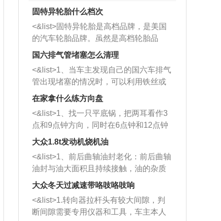
固特异轮胎什么档次
<&list>固特异轮胎是高档品牌，是美国
的汽车轮胎品牌。虽然是高档轮胎品
牌，但是中高低端的轮胎都有生产，这
国六排气管堵塞怎么清理
也是为了更好的开拓市场。
<&list>1、当车主发现自己的国六车排气
管出现堵塞的情况时，可以利用铁丝或
者是细棍，直接将杂物给取出来，如果
在家拿什么练方向盘
堵塞情况比较严重，也可以采取应急措
<&list>1、找一只平底锅，把两耳看作3
施。 <&list>2、直接利用木棍将所有的
点和9点钟方向，同时在6点钟和12点钟
杂物推到排气管里面的位置处，然后将
方向做一个标记。 <&list>2、双手握住
三元催化器拆解开，就可以将堵塞的东
大众1.8t发动机烧机油
平底锅两耳，然后往左打半圈、一圈、
西取出来。但如果是因为积碳过多引起
<&list>1、前后曲轴油封老化：前后曲轴
一圈半的练习，往右同样也要打相同的
的堵塞，就需要将三元催化器泡在草酸
油封与油大面积且持续接触，油的杂质
圈数。 <&list>3、最后强调要反复练
中进行清洗。 <&list>3、也可以利用清
和发动机内持续温度变化使其密封效果
习，这样就可以形成肌肉记忆，在真实
大众冬天过减速带咯吱咯吱响
洗剂对堵塞的情况得到解决，将清洗剂
逐渐减弱，导致渗油或漏油。<&list>2、
驾驶车辆时，不需要记忆也能打好方
放在燃油箱中，与燃油混合后，车辆启
<&list>1.转向器拉杆头有较大间隙，判
活塞间隙过大：积碳会使活塞环与缸体
向。
动时，就可以和汽油一起进入到燃烧
断间隙需要专用仪器和工具，车主本人
的间隙扩大，导致机油流入燃烧室中，