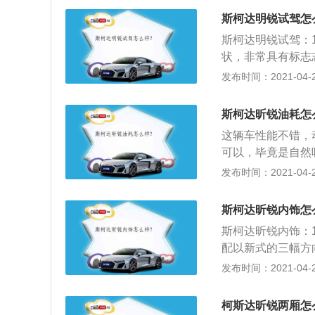
车型配备ESP、
为7.9900元13.
斯柯达明锐试驾怎
万元之间，除了销
斯柯达明锐试驾：
新瑞大众集团的车
状，非常具有标志
腾之外的第三辆标
发布时间：2021-04-27
来说，这款车还是
可以说是中国斯柯
斯柯达昕锐油耗怎
错，车做的也比较
这辆车性能不错，
可以，毕竟是自然
精度很好，道路反
发布时间：2021-04-27
机和变速器的质量
斯柯达昕锐内饰怎
斯柯达昕锐内饰：
配以新式的三幅方
液晶屏。在座椅材
发布时间：2021-04-27
真皮座椅并带有座
有良好的支撑性和
柯斯达昕锐两厢怎