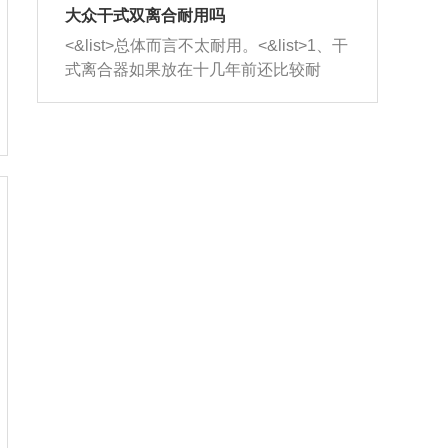
室，最后形成废气排出，就可以让三元
无法制作，需要将车辆送到修理厂或4s
造成烧机油。<&list>3、机油粘度。使用
大众干式双离合耐用吗
催化器得到清洗，排气管堵塞的情况就
店；<&list>2.车辆半轴套管防尘罩破
机油粘度过小的话，同样会有烧机油现
<&list>总体而言不太耐用。<&list>1、干
能够得到解决。
裂，破裂后会出现漏油现象，使半轴磨
象，机油粘度过小具有很好的流动性，
式离合器如果放在十几年前还比较耐
损严重，磨损的半轴容易损坏，产生异
容易窜入到气缸内，参与燃烧。<&list>
用，但是由于现在的汽车发动机动力输
响；<&list>3.稳定器的转向胶套和球头
4、机油量。机油量过多，机油压力过
出越来越高，使得干式离合器散热不足
老化，一般是使用时间过长造成的。解
大，会将部分机油压入气缸内，也会出
的缺陷也逐渐暴露出来。<&list>2、由于
决方法是更换新的质量好的转向橡胶套
现烧机油。<&list>5、机油滤清器堵塞：
干式双离合的工作环境暴露在空气中，
和球头。
会导致进气不畅，使进气压力下降，形
而离合器的散热也是通离合器罩上面的
成负压，使机油在负压的情况下吸入燃
几个小孔来进行散热。但是在行驶过程
烧室引起烧机油。<&list>6、正时齿轮或
中变速箱需要换挡，就不得不使得离合
链条磨损：正时齿轮或链条的磨损会引
器频繁工作。<&list>3、长时间的低速行
起气阀和曲轴的正时不同步。由于轮齿
驶以及过于频繁的启停，导致离合器的
或链条磨损产生的过量侧隙，使得发动
温度不断升高，而低速行驶时空气流动
机的调节无法实现：前一圈的正时和下
效率不高，无法将离合器中的热量有效
一圈可能就不一样。当气阀和活塞的运
的带走，导致离合器内部的温度不断升
动不同步时，会造成过大的机油消耗。
高，加速离合器的磨损。
解决方法：更换正时齿轮或链条。<&list
>7、内垫圈、进风口破裂：新的发动机
设计中，经常采用各种由金属和其他材