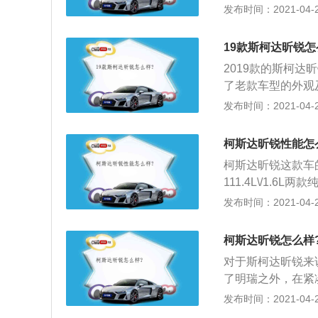
万，车身尺寸长宽高分
发布时间：2021-04-28
导式灯源设计极富
是很有保障的；2
漆，而且这款汽车
19款斯柯达昕锐怎
且在太阳光的下边
2019款的斯柯达
方面也是很不错的
了老款车型的外观
观，配置丰富，包
方面，采用了家族
发布时间：2021-04-28
达，蓝牙系统，上
装饰；3、内饰方
有1.5L直列4缸
扶手储物格；4、动
配6速自动变速箱
柯斯达昕锐性能怎
动机的最大功率为8
架。
柯斯达昕锐这款车
自一体变速箱。百公
111.4L\/1
185km\/h。
俗的表现，如果是普
发布时间：2021-04-28
型；2、变速箱分别
脆不拖沓，非常省
柯斯达昕锐怎么样
稳，通过障碍物时
对于斯柯达昕锐来
对更修长，空间表
了明瑞之外，在紧
屈；4、油耗，现在
2、斯柯达昕锐与
发布时间：2021-04-28
油；5、配置，中
桑塔纳的价格区间在