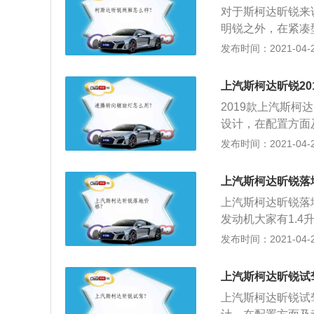
了同级车少有的三
对于斯柯达昕锐来
明锐之外，在紧凑
点所在；2、斯柯
发布时间：2021-04-27
塔纳就知道了，桑塔
便宜一点，为7.9
上汽斯柯达昕锐20
9万元10.99万
2019款上汽斯柯
造成了桑塔纳到捷
设计，在配置方面
进气格栅，在下格
发布时间：2021-04-25
供炫黑和米黑两种
面，新车将搭载一台
上汽斯柯达昕锐落
W，最大扭矩为15
上汽斯柯达昕锐落地
公里综合工况油耗为5
发动机大家有1.4
的6At自动变速
发布时间：2021-04-25
式，后扭力梁式的
显得任性十足，行
上汽斯柯达昕锐试
标准型1.6，价格
上汽斯柯达昕锐试
超过7.5万元！