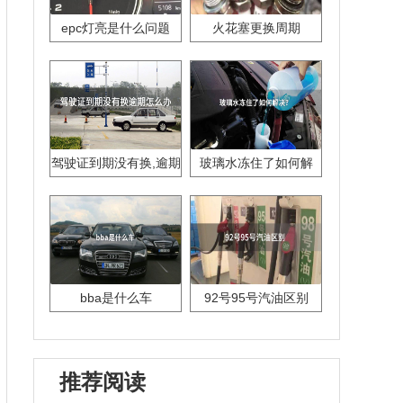
epc灯亮是什么问题
火花塞更换周期
驾驶证到期没有换,逾期
玻璃水冻住了如何解
怎么办??
决？
bba是什么车
92号95号汽油区别
推荐阅读