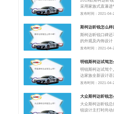
2019款斯柯达
采用家族式直瀑进
供两种轮圈供消费
发布时间：2021-04-28
制，而16英寸轮
有LED日间行车
斯柯达昕锐怎么样
以及米黑两种配色
斯柯达昕锐口碑还
供中央扶手储物格
的外观及内饰设计
测、坡道辅助、倒
了家族式直瀑进气
发布时间：2021-04-28
具体数据还并未透
内饰方面，提供炫
以及6速自动变速
格；4、动力方面，
明锐斯柯达试驾怎
大功率为85kW，
明锐斯柯达试驾个
变速箱。百公里综合
达家族全新设计语
\/h。
睛的精致点缀；2
发布时间：2021-04-28
车顶前部一直延伸
来了良好的车舱通
大众斯柯达昕锐怎
华感，科技感十足
大众斯柯达昕锐总
尚鲨鱼鳍天线造型
锐设计主打时尚动感
美观与实用性；5