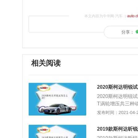
本文内容为中华网·汽车（
auto.
分享：
相关阅读
2020斯柯达明锐
2020斯柯达明锐试
T涡轮增压共三种
离合变速箱；2、
发布时间：2021-04-28
LO以及POLOG
元-11.99万元
2019款斯柯达昕
一些优惠，如此来