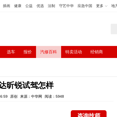
插画
健康
公益
优选
法制
守艺中华
应急中国
更多
地
选车
报价
汽修百科
特卖活动
经销商
达昕锐试驾怎样
6:59
原创
来源：中华网
阅读：5948
咨询技师