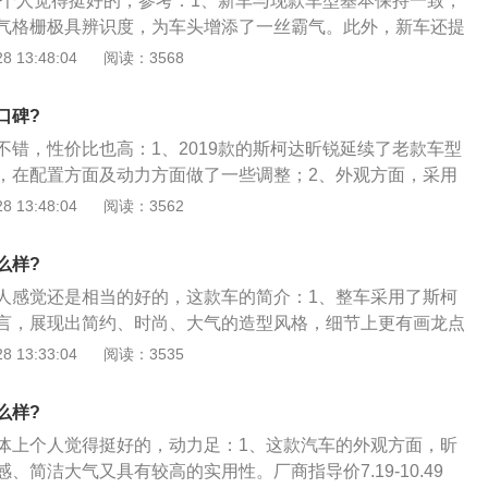
昕锐个人觉得挺好的，参考：1、新车与现款车型基本保持一致，
气格栅极具辨识度，为车头增添了一丝霸气。此外，新车还提
者选择，分别为14英寸以及16英寸，其中14英寸轮圈材质为钢
 13:48:04
阅读：3568
圈为铝合金材质，具有更好的视觉效果。大灯方面，高配车型配
灯，视觉效果不错；2、新车与现款车型保持一致，并提供炫黑
口碑?
，整体更加偏向家用的设计。值得一提的是，三款高配车型提
不错，性价比也高：1、2019款的斯柯达昕锐延续了老款车型
，实用性提升明显。安全配置方面，部分车型提供提供胎压监
，在配置方面及动力方面做了一些调整；2、外观方面，采用
车雷达等，诚意满满；3、新车搭载1.5L自然吸气发动机，但是
格栅，在下格栅和车窗下沿部分融入了镀铬饰条的装饰；3、
 13:48:04
阅读：3562
露，我们爱卡汽车将持续关注。传动部分，与之匹配5速手动
黑和米黑两种配色可供选择。高配车型将提供中央扶手储物
箱。
新车将搭载一台EA2111.5L自然吸气发动机，该款发动机的最
么样?
最大扭矩为150N·m；5、传动方面，与之匹配的是6速手自一体
人感觉还是相当的好的，这款车的简介：1、整车采用了斯柯
工况油耗为5.5L，百公里加速为12.6s，最高车速可达185km
言，展现出简约、时尚、大气的造型风格，细节上更有画龙点
、其中最引人注目的莫过于一体式琉黑全景天窗，黑色元素从
 13:33:04
阅读：3535
到中部，延展式全开启设计创造出极佳的视觉延伸美感，也带
透性；3、此外，新增的光导式LED日间行车灯令整车更显豪
么样?
；双色设计悬浮式外后视镜丰富了车身的层次感；4、亮黑时
体上个人觉得挺好的，动力足：1、这款汽车的外观方面，昕
独特，体积小，时尚、动感、炫动，并能有效优化风阻，兼具
、简洁大气又具有较高的实用性。厂商指导价7.19-10.49
、尾灯采用了双色搭配的设计风格，C型家族式造型加上LED光