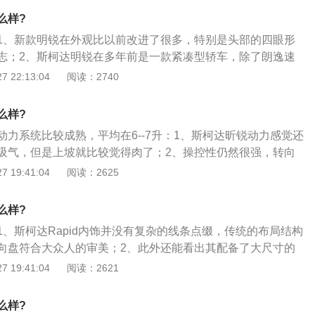
多功能真皮方向盘、蓝牙、自动空调等。
49万元；3、而斯柯达昕锐的价格更便宜，定位在7.6900元10.99
么样?
售价格较低外，顶级车型的价格也较低，这导致桑塔纳向捷达
1、新款明锐在外观比以前改进了很多，特别是头部的四眼形
型布局。
志；2、斯柯达明锐在多年前是一款紧凑型轿车，除了朗逸速
杆车型；3、虽然目前明锐还没有以前那么辉煌，但对于明锐
 22:13:04
阅读：2740
值得推荐的；4、斯柯达明锐和斯柯达速派以及斯柯达野帝，
达起步最早的主要车型，但现在只有速派和明锐在销量上还不
么样?
用心，所以是值得购买的。
动力系统比较成熟，平均在6--7升：1、斯柯达昕锐动力感觉还
吸气，但是上坡就比较觉得肉了；2、操控性仍然很强，转向
馈也不错，对于前后独立悬挂，有助于车辆操控性；3、发动
 19:41:04
阅读：2625
非常高，车身的稳定性和前安全气囊也给予了安全保证。
么样?
1、斯柯达Rapid内饰并没有复杂的线条点缀，传统的布局结构
向盘符合大众人的审美；2、此外还能看出其配备了大尺寸的
质上，低配车型配备的是织物座椅；3、而高配车型则配备了
 19:41:04
阅读：2621
椅加热功能。昕锐的座椅填充材料采用了双密度发泡工艺，具
舒适性，就算长时间乘坐也不会感觉太累；4、其后排还提供
么样?