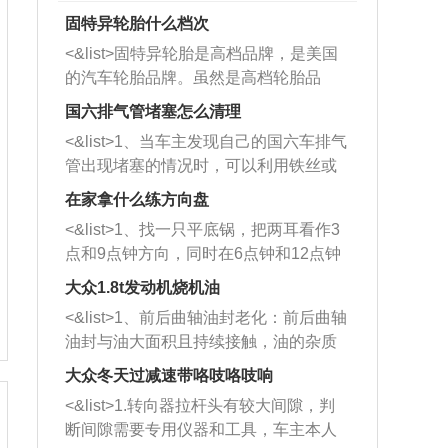
固特异轮胎什么档次
<&list>固特异轮胎是高档品牌，是美国
的汽车轮胎品牌。虽然是高档轮胎品
牌，但是中高低端的轮胎都有生产，这
国六排气管堵塞怎么清理
也是为了更好的开拓市场。
<&list>1、当车主发现自己的国六车排气
管出现堵塞的情况时，可以利用铁丝或
者是细棍，直接将杂物给取出来，如果
在家拿什么练方向盘
堵塞情况比较严重，也可以采取应急措
<&list>1、找一只平底锅，把两耳看作3
施。 <&list>2、直接利用木棍将所有的
点和9点钟方向，同时在6点钟和12点钟
杂物推到排气管里面的位置处，然后将
方向做一个标记。 <&list>2、双手握住
三元催化器拆解开，就可以将堵塞的东
大众1.8t发动机烧机油
平底锅两耳，然后往左打半圈、一圈、
西取出来。但如果是因为积碳过多引起
<&list>1、前后曲轴油封老化：前后曲轴
一圈半的练习，往右同样也要打相同的
的堵塞，就需要将三元催化器泡在草酸
油封与油大面积且持续接触，油的杂质
圈数。 <&list>3、最后强调要反复练
中进行清洗。 <&list>3、也可以利用清
和发动机内持续温度变化使其密封效果
习，这样就可以形成肌肉记忆，在真实
大众冬天过减速带咯吱咯吱响
洗剂对堵塞的情况得到解决，将清洗剂
逐渐减弱，导致渗油或漏油。<&list>2、
驾驶车辆时，不需要记忆也能打好方
放在燃油箱中，与燃油混合后，车辆启
<&list>1.转向器拉杆头有较大间隙，判
活塞间隙过大：积碳会使活塞环与缸体
向。
动时，就可以和汽油一起进入到燃烧
断间隙需要专用仪器和工具，车主本人
的间隙扩大，导致机油流入燃烧室中，