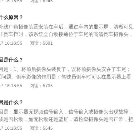
 16:18:55
阅读：6245
车影像由广角摄像机、传输信号的控制单元、mmi显示器、信
电视调谐器和can数据调和总线组成，其工作原理是：采用远
什么原因？
置安装在车后，通过车内的显示屏，可以清晰看到车后的情
外线广角摄像装置安装在车后，通过车内的显示屏，清晰可见
挂倒车挡时，该系统会自动接通位于车尾的高清倒车摄像头，
显示于倒车液晶显示屏上，让驾驶者准备把握后方路况。以下
 16:18:55
阅读：5891
右颠倒的相关说明：1.正常情况下显示屏上的倒车影像不会左
图像出现这种问题，可能原因有两个，一种是前后摄像头装
因是什么？
头安在了车尾，前视车载摄像头与后视车载摄像头两者最大区
因是：1、将前后摄像头装反了，误将前摄像头安在了车尾；
问题，如果把后视摄像头当前视摄像头用，那在显示屏上的影
置问题。倒车影像的作用是：驾驶员倒车时可以在显示器上看
2.造成倒车影像左右相反的原因还有一种可能就是系统本身的
了倒车时因驾驶员看不到车后情况而发生车祸，让驾驶员更安
 16:18:55
阅读：5735
新挂入倒挡，在倒车影像的模式下找到导航设备里的设置按
车影像由广角摄像机、传输信号的控制单元、mmi显示器、信
有镜像调整或倒车镜像功能，点击进行关闭即可。
电视调谐器和can数据调和总线组成，其工作原理是：采用远
因是什么？
置安装在车后，通过车内的显示屏，可以清晰看到车后的情
因是：显示器无视频信号输入，信号输入或摄像头出现故障，
线是否松动，如无松动还是蓝屏，请检查摄像头是否正常，把
示器看是否有画面，如果还是没有建议将摄像头的电源线和数
 16:18:55
阅读：5646
是接触不良导致的。倒车影像又称泊车辅助系统，或称倒车可