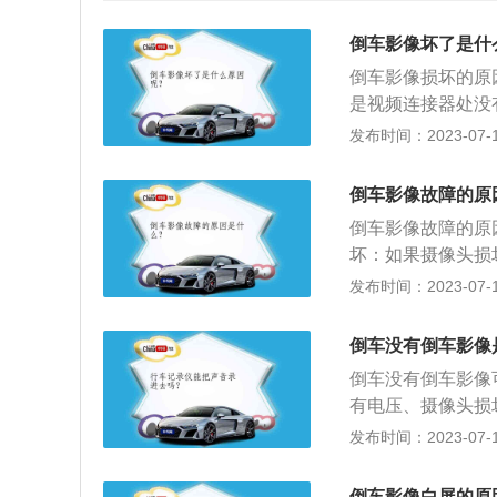
倒车影像坏了是什
倒车影像损坏的原
是视频连接器处没
否损坏。您可以直
发布时间：2023-07-17
示。如果是，则显
可能导致无图像的
倒车影像故障的原
不良。其次，检查
倒车影像故障的原
损坏。没有损坏或
坏：如果摄像头损
内部是否有损坏。
就会显示黑屏。显
发布时间：2023-07-17
个检查接头。如果
题时，一般就是坏
查。如果发现导线
良：如果经常走烂
在一起您也可以单
倒车没有倒车影像
线接触不良的时候
显示的故障。按照
倒车没有倒车影像
厂，请专业人士帮
有电压、摄像头损
视系统、车载监控
发布时间：2023-07-17
全辅助领域。汽车
良了性能，并应用
倒车影像白屏的原