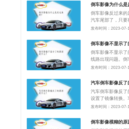
视系统、车载监控
倒车影像为什么是
全铺助领域。
倒车影像反过来的
汽车尾部了，只要
的，可能是不小心
发布时间：2023-07-17
（挂入倒挡），然
影像又称泊车辅助
倒车影像不显示了
于各类大、中、小
倒车影像不显示了
线路出现问题。倒
况，避免了倒车时
发布时间：2023-07-17
车。倒车影像工作
显示屏，可以清晰
汽车倒车影像反了
电源供电连接线；
汽车倒车影像反了
线，红色连接正极
设置了镜像转换。
号延长线连接到显
置；2、在车内找
发布时间：2023-07-17
驶员倒车时可以在
况而发生车祸，让
倒车影像模糊的原
角摄像装置安装在