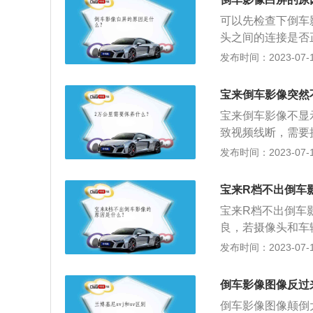
割机、客车、工程
可以先检查下倒车
是从性能上，都各
头之间的连接是否
示这三种。
影像的线束没有问
发布时间：2023-07-17
介：倒车影像又称
广泛应用于各类大
宝来倒车影像突然
倒车影像是一个系
宝来倒车影像不显
360度全景可视
致视频线断，需要
像。
以下是相关信息：
发布时间：2023-07-17
传不到电脑上，自
头。电线接触不良
宝来R档不出倒车
的松动或脱落。当
宝来R档不出倒车
况，需要检查中控
良，若摄像头和车
出来倒车影像不显
发布时间：2023-07-17
2、倒车影像模块
乱码、倒车影像格
倒车影像图像反过
确故障原因。
倒车影像图像颠倒