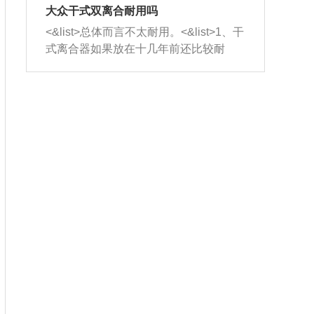
室，最后形成废气排出，就可以让三元
无法制作，需要将车辆送到修理厂或4s
造成烧机油。<&list>3、机油粘度。使用
大众干式双离合耐用吗
催化器得到清洗，排气管堵塞的情况就
店；<&list>2.车辆半轴套管防尘罩破
机油粘度过小的话，同样会有烧机油现
<&list>总体而言不太耐用。<&list>1、干
能够得到解决。
裂，破裂后会出现漏油现象，使半轴磨
象，机油粘度过小具有很好的流动性，
式离合器如果放在十几年前还比较耐
损严重，磨损的半轴容易损坏，产生异
容易窜入到气缸内，参与燃烧。<&list>
用，但是由于现在的汽车发动机动力输
响；<&list>3.稳定器的转向胶套和球头
4、机油量。机油量过多，机油压力过
出越来越高，使得干式离合器散热不足
老化，一般是使用时间过长造成的。解
大，会将部分机油压入气缸内，也会出
的缺陷也逐渐暴露出来。<&list>2、由于
决方法是更换新的质量好的转向橡胶套
现烧机油。<&list>5、机油滤清器堵塞：
干式双离合的工作环境暴露在空气中，
和球头。
会导致进气不畅，使进气压力下降，形
而离合器的散热也是通离合器罩上面的
成负压，使机油在负压的情况下吸入燃
几个小孔来进行散热。但是在行驶过程
烧室引起烧机油。<&list>6、正时齿轮或
中变速箱需要换挡，就不得不使得离合
链条磨损：正时齿轮或链条的磨损会引
器频繁工作。<&list>3、长时间的低速行
起气阀和曲轴的正时不同步。由于轮齿
驶以及过于频繁的启停，导致离合器的
或链条磨损产生的过量侧隙，使得发动
温度不断升高，而低速行驶时空气流动
机的调节无法实现：前一圈的正时和下
效率不高，无法将离合器中的热量有效
一圈可能就不一样。当气阀和活塞的运
的带走，导致离合器内部的温度不断升
动不同步时，会造成过大的机油消耗。
高，加速离合器的磨损。
解决方法：更换正时齿轮或链条。<&list
>7、内垫圈、进风口破裂：新的发动机
设计中，经常采用各种由金属和其他材