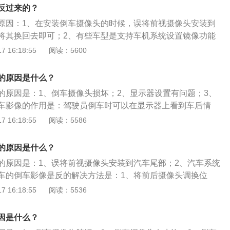
系统等，该系统广泛应用于各类大、中、小车辆倒车或行车安
反过来的？
原因：1、在安装倒车摄像头的时候，误将前视摄像头安装到
将其换回去即可；2、有些车型是支持车机系统设置镜像功能
将这个镜像功能打开了，只需找到系统里面的倒车影像设置
 16:18:55
阅读：5600
后点击进去找到倒车镜像功能，将其关闭即可恢复正常。倒车
系统，或称倒车可视系统、车载监控系统等，该系统广泛应用
的原因是什么？
车辆倒车或行车安全辅助领域。
的原因是：1、倒车摄像头损坏；2、显示器设置有问题；3、
车影像的作用是：驾驶员倒车时可以在显示器上看到车后情
因驾驶员看不到车后情况而发生车祸，让驾驶员更安全的倒
 16:18:55
阅读：5586
原理是：采用远红外线广角摄像装置安装在车后，通过车内的
看到车后的情况。倒车影像线的接线步骤是：1、拆除蓄电池
的原因是什么？
2、取出车灯小牌，将线束穿过车灯小牌的位置；3、连接转接
的原因是：1、误将前视摄像头安装到汽车尾部；2、汽车系统
，黑色连接负极，摄像头的信号线连接信号延长线；4、将信
车的倒车影像是反的解决方法是：1、将前后摄像头调换位
示器；5、走线结束，恢复蓄电池供电即可。
到倒车影像设置将其调整为正常模式。倒车影像的作用是：驾
 16:18:55
阅读：5536
显示器上看到车后情况，避免了倒车时因驾驶员看不到车后情
驾驶员更安全的倒车。倒车影像工作原理是：采用远红外线广
因是什么？
车后，通过车内的显示屏，可以清晰看到车后的情况。