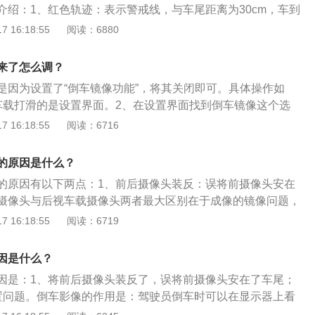
介绍：1、红色轨迹：表示警戒线，与车尾距离为30cm，车到
好，不可以再倒车。2、黄色轨迹：表示减速线，与车尾距离6
 16:18:55
阅读：6880
往后倒车，注意减速查看距离。3、绿色轨迹：表示正常安全线，
离较大，可以放心往后倒车。
来了怎么调？
是因为设置了“倒车镜像功能”，将其关闭即可。具体操作如
车载打滑的是设置界面。2、在设置界面找到倒车镜像这个选
是开启的状态，将设置倒车镜影像的状态改成关闭，关掉这个
 16:18:55
阅读：6716
恢复正常。以下是倒车影像的介绍：1、倒车影像采用的是远
置，安装在汽车的车后，通过车内显示屏可以清洗地显示车后
的原因是什么？
车影像还有一定的夜视能力，即使在夜晚光线不是很足的情况
的原因有以下两点：1、前后摄像头装反：误将前摄像头安在
。3、驾驶员在车内倒车可以通过显示器看到车后的画面，避
摄像头与后视车载摄像头两者最大区别在于成像的镜像问题，
后方而发生交通事故，能够让驾驶员倒车更加放心。4、倒车
当前视摄像头用，那在显示屏上的影像，左右是相反的图像。
 16:18:55
阅读：6719
挡之后自动开启，它是通过两条虚线模拟车轮行驶的轨迹，会
置问题：可以重新挂入倒挡，在倒车影像的模式下找到导航设
偏转。5、通常是三种颜色的辅助线，分别是红、黄、绿，它
查找一下有没有镜像调整或倒车镜像功能，然后点击进行关闭
车尾距离，如果是红色线接触到物体，说明车尾距离只要30公
因是什么？
因是：1、将前后摄像头装反了，误将前摄像头安在了车尾；
置问题。倒车影像的作用是：驾驶员倒车时可以在显示器上看
了倒车时因驾驶员看不到车后情况而发生车祸，让驾驶员更安