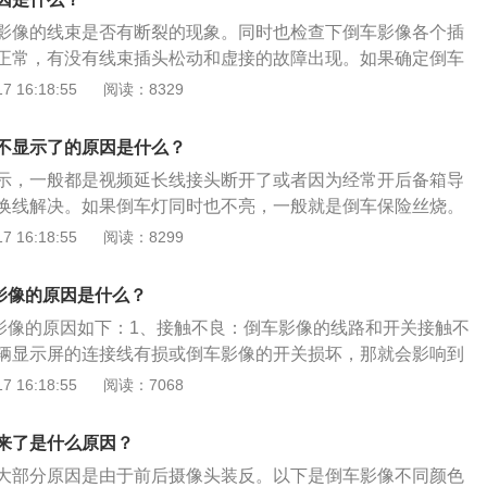
机械等大型车。倒车影像显示类型：不管从结构和外观上，还
影像的线束是否有断裂的现象。同时也检查下倒车影像各个插
有特点，使用较多的是数码显示、荧屏显示和多功能倒车镜显
正常，有没有线束插头松动和虚接的故障出现。如果确定倒车
题，那就很有可能是倒车影像的摄像头出现了故障。1、简
 16:18:55
阅读：8329
泊车辅助系统，或称倒车可视系统、车载监控系统等。该系统
、中、小车辆倒车或行车安全辅助领域。2、扩展资料：汽车
不显示了的原因是什么？
列整体的系统，也可以由摄像装置添加车载显示器添加。当然
示，一般都是视频延长线接头断开了或者因为经常开后备箱导
系统弥补了国内只能通过雷达或者单一的后视摄像头提供的影
换线解决。如果倒车灯同时也不亮，一般就是倒车保险丝烧。
摄像头故障：摄像头损坏或者被挡住。如果摄像头损坏，影像
 16:18:55
阅读：8299
然也就显示不。建议车主及时去检修，必要时候更换新摄像
：如果车主经常走烂路，颠簸的环境可能会引起车体内部电线
影像的原因是什么？
电线接触不良时，摄像头映射的画面传不到主机上。这种情
影像的原因如下：1、接触不良：倒车影像的线路和开关接触不
面板内部电线。
辆显示屏的连接线有损或倒车影像的开关损坏，那就会影响到
示的问题。解决方法是需要重新连接线路或更换新的开关。
 16:18:55
阅读：7068
：倒车影像模块出来故障问题的原因包含系统紊乱、模块出来
式化等。解决方法是需要到修理店请专业人士进行检查，以明
来了是什么原因？
大部分原因是由于前后摄像头装反。以下是倒车影像不同颜色