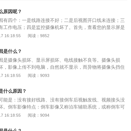
么原因呢？
因有四个：一是线路连接不好；二是后视图开口线未连接；三
有工作电压；四是监控摄像机坏了。首先，查看您的显示屏是
接点击其他功能，如导航，查看是否可以在显示屏上正常显
 16:18:55
阅读：9852
示屏没有问题。如果无法显示其他功能，则只能将显示屏视为
原因之一。您可以再次检查线路，查看是否有明显损坏或接触
因是什么？
摄像机是否有明显裂纹或损坏。如果有裂缝，则裂缝可能被水
因是摄像头损坏、显示屏损坏、电线接触不良等。摄像头损
破裂的迹象。你可以去专门修理汽车线路的地方，检查摄像机
坏，影像上传不到电脑，自然就不显示，而异物将摄像头挡住
最后，检查电路。您需要做的是找到倒车影像的电路，然后逐
示屏损坏：当显示屏一直黑屏启动不起来，或者出现花屏的问
 16:18:55
阅读：9093
接头接触不良，则会有间隙。建议您到汽车电气维修部进行检
，这种情况需要到修理厂或者s店进行检查和维修。电线接触不
接头接触不良，可以直接拆下导线接头并将导线两端直接连接
路，颠簸的环境可能会引起车体内部电线的松动或脱落，当电
独购买并更换该产品线。到目前为止，您可以找到倒车影像未
是什么原因？
，摄像头的画面就传送不到主机，倒车影像也就不显示。
上述步骤检查没有问题。那直接开车去修理厂或汽车电气维修
可能是：没有接好线路、没有接倒车后视触发线、视频接头没
你修理。
坏。倒车影像特点：倒车影像又称泊车辅助系统，或称倒车可
系统等。该系统广泛应用于各类大、中、小车辆倒车或行车安
 16:18:55
阅读：9094
倒车影像经过多年的发展，倒车雷达系统已经升级了技术，改
到各种车型上，如货车、大巴车、校车、联合收割机、玉米收
因是什么？