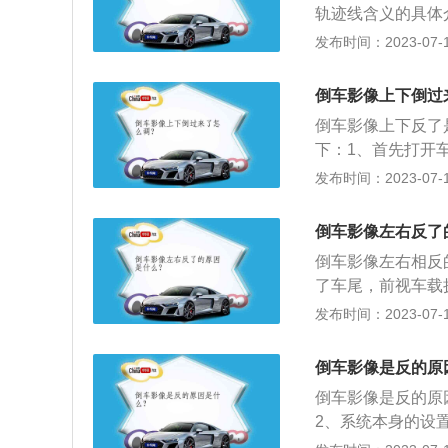
轨迹线含义的具体
此线附近，车位刚
发布时间：2023-07-17
0cm，可以继续
障碍物与车尾的距
倒车影像上下倒过
倒车影像上下反了
下：1、首先打开
项。3、它的默认
发布时间：2023-07-17
功能之后画面即可
红外线广角摄像装
倒车影像左右反了
的障碍物。2、倒
倒车影像左右相反
下也能显示的清晰
了车尾，前视车载
免因为倒车看不到
如果把后视摄像头
发布时间：2023-07-17
影像在汽车挂上倒
2、系统本身的设
随着方向盘的转动
备里的设置按钮，
们分别代表不同的
倒车影像是反的原
即可。
分，要停止倒车。
倒车影像是反的原
2、系统本身的设
到车后情况，避免