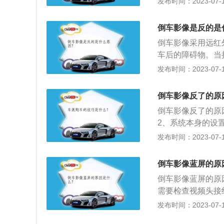
发布时间：2023-07-17
全的倒车。汽车倒
息显示控制单元、
倒车影像是反的是
红外线广角摄像装
倒车影像采用远红
况。
车后的障碍物。当
将车后状况清晰的
发布时间：2023-07-17
是关于倒车影像左
右颠倒，如果倒车
倒车影像反了的原
反，即误将前摄像
倒车影像反了的原
别在于成像的镜像
2、系统本身的设
像，将左右相反。
到车后情况，避免
发布时间：2023-07-17
设置问题，可以重
全的倒车。汽车倒
钮，查找一下有没
息显示控制单元、
倒车影像蓝屏的原
红外线广角摄像装
倒车影像蓝屏的原
况。
需要检查视频头接
摄像头接到其他显
发布时间：2023-07-17
据线重插，有可能