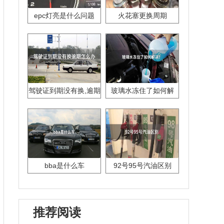
epc灯亮是什么问题
火花塞更换周期
驾驶证到期没有换,逾期
玻璃水冻住了如何解
怎么办??
决？
bba是什么车
92号95号汽油区别
推荐阅读