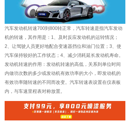
汽车发动机转速700到800转正常，汽车转速是指汽车发动
机的转速，其作用是：1、及时反应发动机的运转情况；
2、让驾驶人员更好地配合变速器挡位和油门位置；3、使
汽车保持较好的工作状态；4、减少消耗延长发动机寿命。
发动机转速的作用：发动机转速的高低，关系到单位时间
内做功次数的多少或发动机有效功率的大小，即发动机的
有效功率随转速的不同而改变。汽车转速表设置在仪表板
内，与车速里程表对称放置。