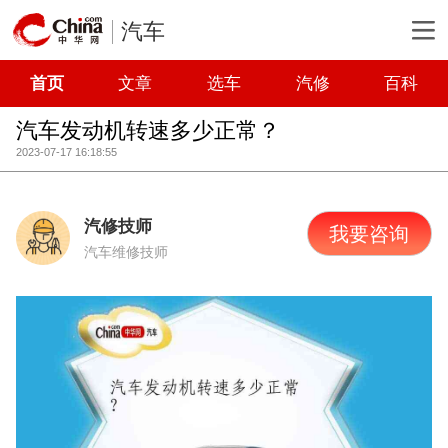
汽车
首页
文章
选车
汽修
百科
汽车发动机转速多少正常？
2023-07-17 16:18:55
汽修技师
我要咨询
汽车维修技师