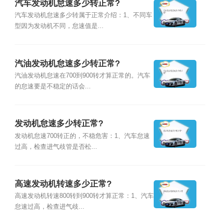
汽车发动机怠速多少转正常?
汽车发动机怠速多少转属于正常介绍：1、不同车
型因为发动机不同，怠速值是...
汽油发动机怠速多少转正常?
汽油发动机怠速在700到900转才算正常的。汽车
的怠速要是不稳定的话会...
发动机怠速多少转正常?
发动机怠速700转正的，不稳危害：1、汽车怠速
过高，检查进气歧管是否松...
高速发动机转速多少正常?
高速发动机转速800转到900转才算正常：1、汽车
怠速过高，检查进气歧...