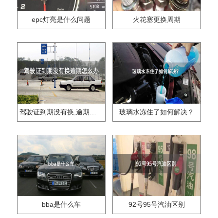
epc灯亮是什么问题
火花塞更换周期
驾驶证到期没有换,逾期怎么办??
玻璃水冻住了如何解决？
bba是什么车
92号95号汽油区别