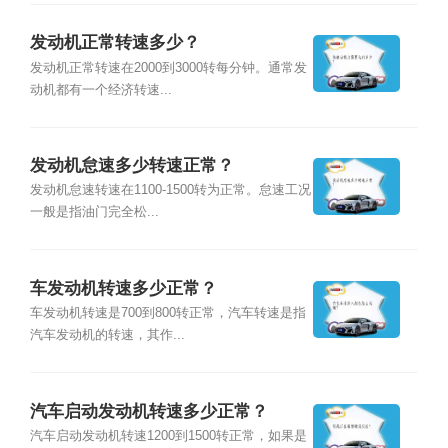
发动机正常转速多少？
发动机正常转速在2000到3000转每分钟。通常发
动机都有一个经济转速...
发动机怠速多少转速正常？
发动机怠速转速在1100-1500转为正常。怠速工况
一般是指油门完全松...
车发动机转速多少正常？
车发动机转速是700到800转正常，汽车转速是指
汽车发动机的转速，其作...
汽车启动发动机转速多少正常？
汽车启动发动机转速1200到1500转正常，如果是