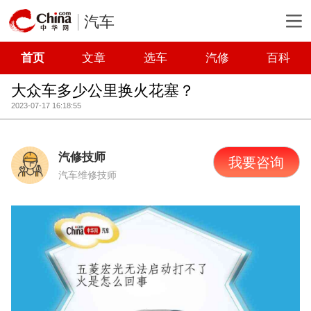
汽车
首页
文章
选车
汽修
百科
大众车多少公里换火花塞？
2023-07-17 16:18:55
汽修技师
我要咨询
汽车维修技师