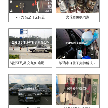
epc灯亮是什么问题
火花塞更换周期
驾驶证到期没有换,逾期怎么办??
玻璃水冻住了如何解决？