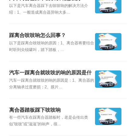
以下是汽车离合器踩下去吱吱响的解决方法介
绍：1、一般造成离合器异响大多...
踩离合吱吱响怎么回事？
以下是踩离合吱吱响的原因：1、离合器将要结合
时听到尖锐啸叫，踏下踏板，...
汽车一踩离合就吱吱的响的原因是什
么？
汽车一踩离合就吱吱的响的原因是：1、离合器的
分离轴承过度磨损；2、膜片...
离合器踏板踩下吱吱响
有一些汽车在踩离合器踏板时，老是会传出类
似“吱吱”或“滋滋”的响声，很...