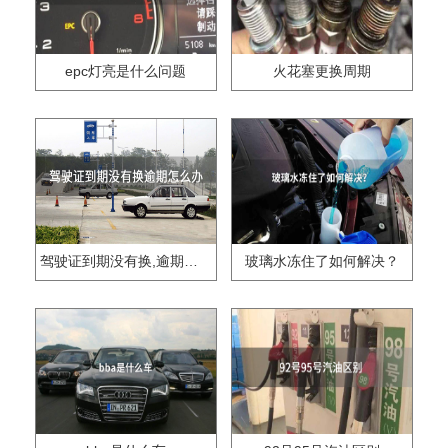
epc灯亮是什么问题
火花塞更换周期
驾驶证到期没有换,逾期怎么办??
玻璃水冻住了如何解决？