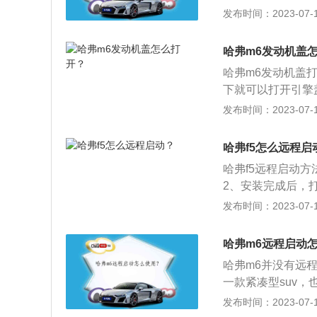
箱打开。此外，哈弗
发布时间：2023-07-17
49毫米、1830毫
m，宽度是1060m
哈弗m6发动机盖
哈弗m6发动机盖
下就可以打开引擎
旗下的紧凑型suv，
发布时间：2023-07-17
mm。哈弗m6前
了1.5l涡轮增压发
哈弗f5怎么远程启
kw，与其匹配的
哈弗f5远程启动
2、安装完成后，
号，接收验证码，
发布时间：2023-07-17
进行远程操作。哈
车身尺寸方面，哈弗f
哈弗m6远程启动
哈弗m6并没有远
一款紧凑型suv，
0毫米、1705毫
发布时间：2023-07-17
涡轮增压发动机，