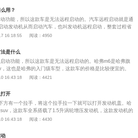
00转，最大扭矩转速为每分钟1800到4400转，与之匹配6速手
怎么用？
离合变速箱。
启动功能，所以这款车是无法远程启动的。汽车远程启动就是通
启动发动机从而启动汽车，也叫发动机远程启动，整套过程省
操作的不便，发动机在运转时中控锁还处于闭锁状态，有效提
 16:18:55
阅读：4950
弗m6是哈弗旗下的一款紧凑型SUV，这也是哈弗的入门级车
5T涡轮增压发动机，满足国六排放标准，配置高、空间大、安全
方法是什么
别为4649mm、1830mm、1705mm，轴距为2680mm。
程启动功能，所以这款车是无法远程启动的。哈弗m6是哈弗旗
uv，这也是哈弗的入门级车型，这款车的价格是比较便宜的。
一款1.5升涡轮增压发动机，这款发动机有150马力和210牛米
 16:43:18
阅读：4421
动机的最大功率转速为5600到6000转每分钟，最大扭矩转速
0转每分钟。这款发动机搭载了多点电喷技术，并且使用了铝合金缸
么打开
动机匹配的是6速手动变速箱或7速双离合变速箱。双离合变速
下方有一个拉手，将这个拉手拉一下就可以打开发动机盖。哈
快，传动效率也是很高的，这种变速箱是非常适合与小排量涡
suv，这款车全系搭载了1.5升涡轮增压发动机，这款发动机的
使用的。哈弗m6的车内空间也是比较大的，这款车的长宽高分
B，这款发动机的最大功率为110kw，最大扭矩为210牛米，最大
 16:43:18
阅读：4430
830毫米，1705毫米，轴距为2680毫米。哈弗m6的性价比也是
转每分钟，最大扭矩转速为2200到4500转每分钟。这款发动机
导价格为6.60万元到8.20万元。如果大家对哈弗m6感兴趣，
术，并且使用了铝合金缸盖缸体。与这款发动机匹配的是6速
s店看车试驾。哈弗旗下还有很多suv车型，哈弗的suv性价比
启动