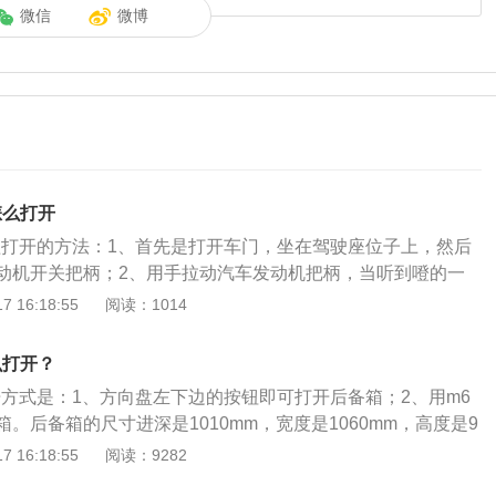
微信
微博
怎么打开
盖打开的方法：1、首先是打开车门，坐在驾驶座位子上，然后
动机开关把柄；2、用手拉动汽车发动机把柄，当听到噔的一
看汽车发动机引擎盖是否被开启，如果已经有一个明显的缝隙
 16:18:55
阅读：1014
发动机引擎盖；4、拉动安全扣。打开引擎盖还需要先拉动安
汽车引擎盖；5、支起汽车发动机前盖。拉动汽车支起棍，将
么打开？
盖上，即可；6、查看发动机运行情况，将支撑棍支撑好发动
开方式是：1、方向盘左下边的按钮即可打开后备箱；2、用m6
可以对发动机进行其他操作了。
。后备箱的尺寸进深是1010mm，宽度是1060mm，高度是9
是哈弗旗下的一款紧凑型suv，这款车的长宽高分别是4649毫
 16:18:55
阅读：9282
705毫米，轴距是2680毫米。哈弗m6使用了一款1.5升涡轮增压