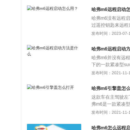
每分钟5600到60
哈弗m6远程启动
动变速箱或7速双
哈弗m6没有远程
过遥控钥匙来远程
去了人为进入车内
发布时间：2023-07-17
供了安全保障。哈
型，全系搭载1.
哈弗m6远程启动
性强。该车的长宽高分
哈弗m6并没有远
下的一款紧凑型s
哈弗m6全系使用了
发布时间：2021-11-10
的最大扭矩，这款发
为1800到440
哈弗m6引擎盖怎
盖缸体。与这款发
这款车在主驾驶左
箱的换挡速度非常
弗m6是一款紧凑型
轮增压发动机配合
代号为GW4G15
发布时间：2021-11-10
别是4649毫米，1
功率转速为5600
很高的，这款车的指
搭载了多点电喷技
可以去当地的哈弗4
哈弗m6怎么远程