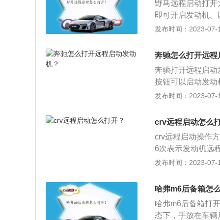
野马远程启动打开
即可开启发动机。以
94mm、宽1916
发布时间：2023-07-17
量为1702kg。
式独立悬架，最大马
奔驰怎么打开远程
匹配的是10挡手
奔驰打开远程启动
按钮可以启动发动
行购买，部分地区
发布时间：2023-07-17
有：奔驰gla、奔驰g
例，其属于中大型su
crv远程启动怎么
m。轴距为2959m
crv远程启动操
整备质量为2205k
6次表示发动机远
调节车内温度，3
发布时间：2023-07-17
钥匙来远程启动发
动机。2.远程启
哈弗m6后备箱怎
器车型才可安装。
哈弗m6后备箱打
信息告知于ECU
态下，手放在车辆
会启动发动机，这