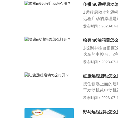
发动机，拥有150
传祺m6远程启动
00到4500转，
1远程启动功能远
用了铝合金缸盖缸
远程启动的原理是
箱。
有远程启动配置比
发布时间：2023-07-17
装。4手机软件操
还能控制汽车的空
哈弗m6油箱盖怎
省去热车环节。
1找到中控台根据
这车的中控台。2
行的操控。3油箱
发布时间：2023-07-17
钮，往外抠就可以
弹开，不要距离太
红旗远程启动怎么
以将里面的油箱盖
按住钥匙上面的启
于发动机或电动机
器机械磨损问题，
发布时间：2023-07-17
机远程启动不能像
范围通常不低于5
野马远程启动怎么
前启动发动机或电