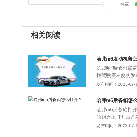
分享：
相关阅读
哈弗m6发动机盖
长城哈佛m6引擎
找驾驶座左侧的发
声后即可；3、查
发布时间：2023-07-17
说明已经开启汽车
全扣。才能够打开
哈弗m6后备箱怎
顶端的扣卡入引擎
哈弗m6后备箱打
机引擎盖之后，就
的钥匙上打开后备箱
10mm。哈弗m6
发布时间：2023-07-17
米、1830毫米、1