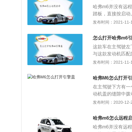
手动变速箱或7速
是很高的，并且哈
哈弗m6并没有远
这种变速箱非常适
家对哈弗suv感
踏板，直接按启动
不少车企的欢迎，
用全新设计语言，
发布时间：2021-11-10
使用了麦弗逊式独
灯、家族式的六边
就是双叉臂独立悬
冲击力的运动气质
错的。哈弗m6的指
怎么打开哈弗m6
经典造型设计，多
少消费者是很喜欢这
这款车在主驾驶左
间搭配3.5寸液
与这款发动机匹配
面，哈弗M6将会继
率高，换挡速度快
发布时间：2021-11-10
力，峰值扭矩21
用。哈弗m6是一款
动机的代号为GW4
哈弗M6怎么打开
米，最大功率转速为
在主驾驶下方有一
款发动机搭载了多
动机盖的缝隙中拨
到了不少车企的欢
弗旗下的一款紧凑型
发布时间：2020-12-26
悬架使用了麦弗逊
升涡轮增压发动机
其实就是双叉臂独
为5600到600
常不错的。哈弗m6
哈弗m6怎么远程
载了多点电喷技术
有不少消费者是很喜
哈弗m6并没有远
动变速箱或7速双