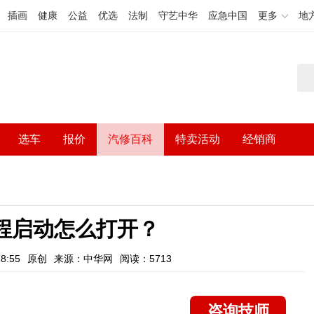
插画
健康
公益
优选
法制
守艺中华
应急中国
更多
地
选车
报价
汽修百科
特卖活动
经销商
程启动怎么打开？
8:55
原创
来源：中华网
阅读：5713
咨询技师