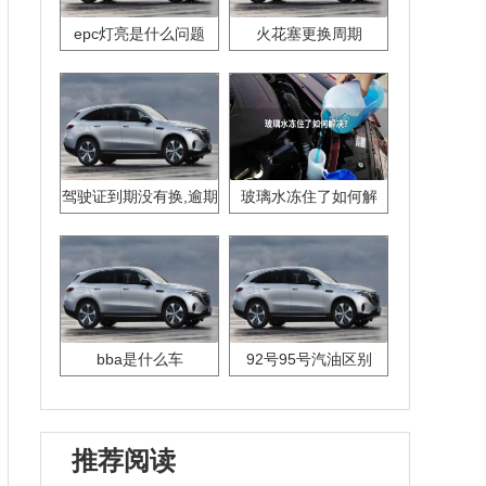
epc灯亮是什么问题
火花塞更换周期
驾驶证到期没有换,逾期
玻璃水冻住了如何解
怎么办??
决？
bba是什么车
92号95号汽油区别
推荐阅读