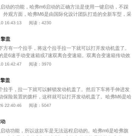
双离合变速箱。双离合变速箱传动效率高，换挡速度快，所以
弗的suv外观设计也是非常符合年轻消费者的审美的。如果大
程启动的功能，哈弗m6启动的正确方法是使用一键启动，不踩
合与小排量涡轮增压发动机配合使用。双离合变速箱也受到了
兴趣，可以去试驾一下。
。外观方面，哈弗M6是由国际化设计团队打造的全新车型，采
因为这种自动变速箱的制造成本是比较低的。哈弗m6的前悬架
外观年轻动感，充满时尚活力气息。哈弗M6采用鹰眼式的前大
 16:43:13
阅读：4230
立悬架，后悬架使用了双横臂独立悬架。双横臂独立悬架其实
形蜂窝状中网、异形的悬浮车顶、双色尾灯设计，营造出极具
架的简化版本，双横臂独立悬架的操控性和过弯性能是非常不
。内饰方面，哈弗M6采用三种配色的内饰，延续了哈弗家族的
导价格为6.60万元到8.60万元，这款车还是非常便宜的。有不
引擎盖
处采用软质材料。智能化组合仪表、信息分区、分类显示、中
种紧凑型suv的，suv的通过性好，装载能力强。
下方有一个拉手，将这个拉手拉一下就可以打开发动机盖了。
晶显示屏，集成行车电脑、警示提醒信息显示及功能设定。动力方
的是6速手动变速箱或7速双离合变速箱。双离合变速箱传动效
续搭载与老款H6车型相同的1.5T发动机，其最大功率为150马
，所以这种变速箱非常适合与小排量涡轮增压发动机配合使
 16:42:47
阅读：3970
0牛米，传动系统匹配6速手动或6速手自一体变速箱。
紧凑型suv，这款车全系搭载了1.5升涡轮增压发动机，这款发
G15B，这款发动机的最大功率为110kw，最大扭矩为210牛
引擎盖
5600转每分钟，最大扭矩转速为2200到4500转每分钟。这
个拉手，拉一下就可以解锁发动机盖了。然后下车将手伸进发
点电喷技术，并且使用了铝合金缸盖缸体。双离合变速箱也受
动保险装置的拨杆，这样就可以打开发动机盖了。哈弗M6是哈
迎，因为这种自动变速箱的制造成本是比较低的。哈弗m6的前
suv，这款车全系使用了一款1.5升涡轮增压发动机。这款1.5
 22:40:46
阅读：5047
式独立悬架，后悬架使用了双横臂独立悬架。双横臂独立悬架
有150马力和210牛米的最大扭矩，这款发动机的最大功率转速
立悬架的简化版本，双横臂独立悬架的操控性和过弯性能是非
0转每分钟，最大扭矩转速为1800到4400转每分钟。这款发动机搭
的指导价格为6.60万元到8.60万元，这款车还是非常便宜的。
启动
，并且使用了铝合金缸盖缸体。与这款发动机匹配的是6速手
欢这种紧凑型suv的，suv的通过性好，装载能力强。
程启动功能，所以这款车是无法远程启动的。哈弗m6是哈弗旗
离合变速箱。双离合变速箱是非常适合与小排量涡轮增压发动