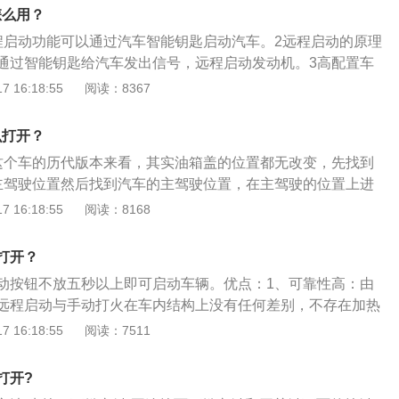
马力和210牛米的最大扭矩，发动机的最大扭矩转速为每分钟22
怎么用？
最大功率转速为每分钟5600转。发动机搭载了多点电喷技术，使
程启动功能可以通过汽车智能钥匙启动汽车。2远程启动的原理
体，与这款发动机匹配的是6速手动变速箱或7速双离合变速
通过智能钥匙给汽车发出信号，远程启动发动机。3高配置车
较高的汽车会配置远程启动功能，有部分配置低的汽车不安
 16:18:55
阅读：8367
控部分车型还可以通过手机软件进行操控，不仅能启动汽车，
调、检查汽车的车况等。5节省操作在冬季，远程启动功能可
么打开？
这个车的历代版本来看，其实油箱盖的位置都无改变，先找到
主驾驶位置然后找到汽车的主驾驶位置，在主驾驶的位置上进
图标的按钮往方向盘的下方看，会发现有一个油箱图标的按
 16:18:55
阅读：8168
打开油箱。4油箱挡板按下油箱键后，外面的油箱挡板会自动
近，不然会弹到自己。5关闭油箱挡板打开油箱挡板后，便可
打开？
给拧开，加完油一定要把油箱盖给拧上。
动按钮不放五秒以上即可启动车辆。优点：1、可靠性高：由
远程启动与手动打火在车内结构上没有任何差别，不存在加热
从而故障几率也大大降低。2、使用方便：虽然发动机或电动
 16:18:55
阅读：7511
驻车加热那样定时启动，但遥控启动方式同样非常方便。遥控
0米，如果车辆置于地面停车场从家里或单位都能直接遥控来提
打开?
动机。