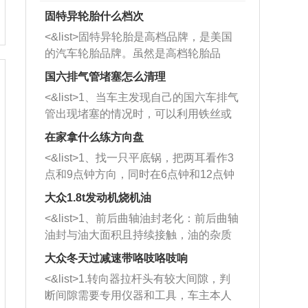
固特异轮胎什么档次
<&list>固特异轮胎是高档品牌，是美国
的汽车轮胎品牌。虽然是高档轮胎品
牌，但是中高低端的轮胎都有生产，这
国六排气管堵塞怎么清理
也是为了更好的开拓市场。
<&list>1、当车主发现自己的国六车排气
管出现堵塞的情况时，可以利用铁丝或
者是细棍，直接将杂物给取出来，如果
在家拿什么练方向盘
堵塞情况比较严重，也可以采取应急措
<&list>1、找一只平底锅，把两耳看作3
施。 <&list>2、直接利用木棍将所有的
点和9点钟方向，同时在6点钟和12点钟
杂物推到排气管里面的位置处，然后将
方向做一个标记。 <&list>2、双手握住
三元催化器拆解开，就可以将堵塞的东
大众1.8t发动机烧机油
平底锅两耳，然后往左打半圈、一圈、
西取出来。但如果是因为积碳过多引起
<&list>1、前后曲轴油封老化：前后曲轴
一圈半的练习，往右同样也要打相同的
的堵塞，就需要将三元催化器泡在草酸
油封与油大面积且持续接触，油的杂质
圈数。 <&list>3、最后强调要反复练
中进行清洗。 <&list>3、也可以利用清
和发动机内持续温度变化使其密封效果
习，这样就可以形成肌肉记忆，在真实
大众冬天过减速带咯吱咯吱响
洗剂对堵塞的情况得到解决，将清洗剂
逐渐减弱，导致渗油或漏油。<&list>2、
驾驶车辆时，不需要记忆也能打好方
放在燃油箱中，与燃油混合后，车辆启
<&list>1.转向器拉杆头有较大间隙，判
活塞间隙过大：积碳会使活塞环与缸体
向。
动时，就可以和汽油一起进入到燃烧
断间隙需要专用仪器和工具，车主本人
的间隙扩大，导致机油流入燃烧室中，