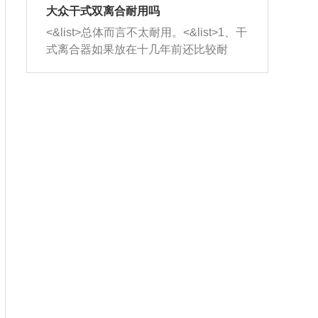
室，最后形成废气排出，就可以让三元
无法制作，需要将车辆送到修理厂或4s
造成烧机油。<&list>3、机油粘度。使用
大众干式双离合耐用吗
催化器得到清洗，排气管堵塞的情况就
店；<&list>2.车辆半轴套管防尘罩破
机油粘度过小的话，同样会有烧机油现
<&list>总体而言不太耐用。<&list>1、干
能够得到解决。
裂，破裂后会出现漏油现象，使半轴磨
象，机油粘度过小具有很好的流动性，
式离合器如果放在十几年前还比较耐
损严重，磨损的半轴容易损坏，产生异
容易窜入到气缸内，参与燃烧。<&list>
用，但是由于现在的汽车发动机动力输
响；<&list>3.稳定器的转向胶套和球头
4、机油量。机油量过多，机油压力过
出越来越高，使得干式离合器散热不足
老化，一般是使用时间过长造成的。解
大，会将部分机油压入气缸内，也会出
的缺陷也逐渐暴露出来。<&list>2、由于
决方法是更换新的质量好的转向橡胶套
现烧机油。<&list>5、机油滤清器堵塞：
干式双离合的工作环境暴露在空气中，
和球头。
会导致进气不畅，使进气压力下降，形
而离合器的散热也是通离合器罩上面的
成负压，使机油在负压的情况下吸入燃
几个小孔来进行散热。但是在行驶过程
烧室引起烧机油。<&list>6、正时齿轮或
中变速箱需要换挡，就不得不使得离合
链条磨损：正时齿轮或链条的磨损会引
器频繁工作。<&list>3、长时间的低速行
起气阀和曲轴的正时不同步。由于轮齿
驶以及过于频繁的启停，导致离合器的
或链条磨损产生的过量侧隙，使得发动
温度不断升高，而低速行驶时空气流动
机的调节无法实现：前一圈的正时和下
效率不高，无法将离合器中的热量有效
一圈可能就不一样。当气阀和活塞的运
的带走，导致离合器内部的温度不断升
动不同步时，会造成过大的机油消耗。
高，加速离合器的磨损。
解决方法：更换正时齿轮或链条。<&list
>7、内垫圈、进风口破裂：新的发动机
设计中，经常采用各种由金属和其他材