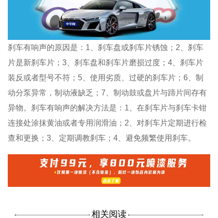
刹车有响声的原因是：1、刹车盘或刹车片锈蚀；2、刹车
片是新刹车片；3、刹车盘和刹车片磨损过度；4、刹车片
装反或者型号不符；5、使用劣质、过硬的刹车片；6、制
动分泵异常，制动液缺乏；7、制动鼓或盘片与蹄片间存有
异物。刹车有响声的解决方法是：1、在刹车片与刹车卡钳
连接处涂抹黄油或者专用润滑油；2、对刹车片定期进行检
查和更换；3、定期调教刹车；4、避免频繁使用刹车。
相关阅读