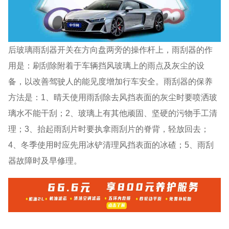
后玻璃雨刮器开关在方向盘两旁的操作杆上，雨刮器的作
用是：刷刮除附着于车辆挡风玻璃上的雨点及灰尘的设
备，以改善驾驶人的能见度增加行车安全。雨刮器的保养
方法是：1、晴天使用雨刮除去风挡表面的灰尘时要喷洒玻
璃水不能干刮；2、玻璃上有其他顽固、坚硬的污物手工清
理；3、抬起雨刮片时要执拿雨刮片的脊背，轻放回去；
4、冬季使用时应先用冰铲清理风挡表面的冰碴；5、雨刮
器故障时及早修理。