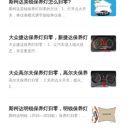
斯柯达昊锐保养灯怎么归零?
斯柯达昊锐保养灯归零的方法：1、打开点火开
关，将仪表模式调节按钮将仪表...
大众捷达保养灯归零，新捷达保养灯
怎么归零
大众捷达保养灯归零： 1、让汽车进入熄火状
态，并且要是拧...
大众高尔夫保养灯归零，高尔夫保养
灯怎么归零
高尔夫保养灯归零： 1.关闭点火开关，熄火。
2...
斯柯达明锐保养灯归零，明锐保养灯
怎么归零
斯柯达明锐（2015—2019款）保养灯归零： ...