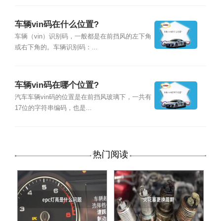
车辆vin码在什么位置?
车辆（vin）识别码，一般都是在前挡风的左下角
或右下角的。车辆识别码：...
车辆vin码在哪个位置?
汽车车辆vin码的位置是在前挡风玻璃下，一共有
17位的字符串编码，也是...
热门阅读