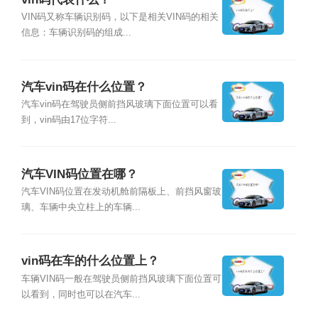
VIN码又称车辆识别码，以下是相关VIN码的相关
信息：车辆识别码的组成...
汽车vin码在什么位置？
汽车vin码在驾驶员侧前挡风玻璃下面位置可以看
到，vin码由17位字符...
汽车VIN码位置在哪？
汽车VIN码位置在发动机舱前隔板上、前挡风窗玻
璃、车辆中央立柱上的车辆...
vin码在车的什么位置上？
车辆VIN码一般在驾驶员侧前挡风玻璃下面位置可
以看到，同时也可以在汽车...