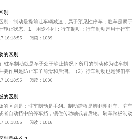
区别
区别：制动是提前让车辆减速，属于预见性停车；驻车是属于
于静止状态。1、用途不同：行车制动：行车制动是用于行车
止和减速。驻车制动：驻车制动是车辆停稳后，给传动系统一
 16:18:55
阅读：1039
车辆，避免车辆在斜坡路面或者停车时产生不必要的滑行而造
阻力大小不同：因为驻车制动控制车辆静止不进行滑行，所以
动的区别
动过程中需要的阻力小。3、原理不同：驻车制动：在斜坡起
1）驻车制动就是车子处于静止情况下所用的制动称为驻车制
者通过手动释放手制动或者熟练的油门、离合配合来舒畅起
主要作用是防止车子前滑和后溜。（2）行车制动也是我们平
为变速箱的存在，要根据不同的档位变速比不同做相应调节，
要作用是减速和停车，行驶过程中所用的刹车称为行车制动。
 16:18:55
阅读：1036
小。4、制动效果不同：驻车制动：只有两个后轮有刹车效
1）驻车制动在斜坡起步时需要依靠驾驶者通过手动释放手制动
车辆在行驶过程中使用的制动，行车制动属于液压刹，四个轮
离合配合来舒畅起步。（2）行车制动因为变速箱的存在，要
5、操作不同：行车制动：行车制动需要使用脚刹，使得在前
板的区别
速比不同做相应调节，档位越高变速比越小。3、制动效果不
驻车制动：驻车制动需要使用手刹或者自动档中的停车档，来
板的区别是：驻车制动是手刹。制动踏板是脚刹即刹车。驻车
动只有两个后轮有刹车效果。（2）行车制动是车辆在行驶过程
轮。
或者自动挡中的停车挡，锁住传动轴或者后轮。刹车踏板制动
车制动属于液压刹，四个轮子都有刹车效果。
脚刹降低车辆的车速。以下是驻车制动的作用：1、AUTOHOL
 16:18:55
阅读：1016
过坡度传感器由控制器给出准确的驻车力。2、在起动时，驻车
器距离传感器，离合器捏合速度传感器，油门踏板传感器等提
区别是什么？