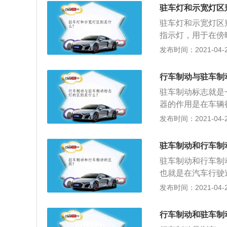
机械的高速轴上固
驻车灯和示宽灯区
在外力下产生制动
驻车灯和示宽灯区
指示灯，用于在傍
时停车时，防止路
发布时间：2021-04-27
到有效安全提示和
时，驻车灯效果显
行车制动与驻车制
驻车制动标志就是
器的作用是在车辆
由刹车片摩擦产生
发布时间：2021-04-27
行车制动器失灵时
仅是在后轮有个小
驻车制动和行车制
车制动器（一般汽
驻车制动和行车制
车等两轮一般全是
也就是在汽车行驶
器。
踩刹车让车辆减速
发布时间：2021-04-26
通常说的手刹，手
采用钢丝拉线连接
行车制动和驻车制