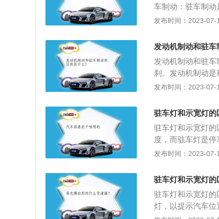
车制动：驻车制动
自动驻车功能，避
辆在斜坡路面或者
发布时间：2023-07-17
同：因为驻车制动
要的阻力小。3、
发动机制动和驻车
过程中减速。驻车
发动机制动和驻车
传动轴或者后轮。
刹。发动机制动是
动机的压缩行程产
发布时间：2023-07-17
用。驻车制动的作
也就是手刹或者自
驻车灯和示宽灯的
的力小很多，仅是
驻车灯和示宽灯的
度，而驻车灯是停
灯两者之间的作用
发布时间：2023-07-17
态从而做出对应的
车灯只有汽车停下
驻车灯和示宽灯的
2、而示宽灯也称
驻车灯和示宽灯的
大小从而避开车辆
灯，以提示汽车位
的区别。
用的灯，用电量比