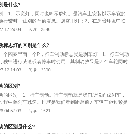
定一个轮子或盘子，在座位上安装适当的闸门、带子或盘子，
别是什么?
矩。
别：1、示宽灯，同时也叫示廓灯。是汽车上安装以示车宽的
晚行驶时，让别的车辆看见。属常用灯；2、在黑暗环境中临
过的行人、自行车、等交通个体撞上汽车，开启驻车灯可以起
 17:29:04
阅读：2546
示廓的作用；3、夜间在狭窄的省、县、乡道临时停车离开
著。
动标志灯的区别是什么?
一个圆圈里面一个P，行车制动标志就是刹车灯：1、行车制动
行驶中进行减速或者停车时使用，其制动效果是四个车轮同时
阻力发挥作用的；2、而驻车制动器是在停车后才使用，除非
 12:14:03
阅读：2390
才可以被迫间歇使用，其制动力度远远小于行车制动器，其仅
摩擦片起阻力作用；3、行车制动器就是刹车。制动器分为行
动的区别?
车为脚刹），驻车制动器（一般汽车为手刹）。自行车、摩托
动的区别：1、行车制动。行车制动就是我们所说的踩刹车，
行车制动器（即脚刹、手刹均为行车制动器），无驻车制动
过程中踩刹车减速。也就是我们看到距离前方车辆车距过紧是
保持车距的一种制动方式；2、驻车制动。驻车制动就是我们
 04:57:03
阅读：1621
刹的专业称呼是辅助制动器；3、与制动器的原理不同，其是
到后制动蹄上，以对车子进行制动。
动的区别是什么?