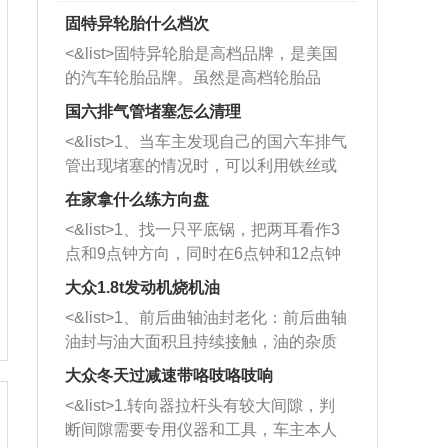
固特异轮胎什么档次
<&list>固特异轮胎是高档品牌，是美国
的汽车轮胎品牌。虽然是高档轮胎品
牌，但是中高低端的轮胎都有生产，这
国六排气管堵塞怎么清理
也是为了更好的开拓市场。
<&list>1、当车主发现自己的国六车排气
管出现堵塞的情况时，可以利用铁丝或
者是细棍，直接将杂物给取出来，如果
在家拿什么练方向盘
堵塞情况比较严重，也可以采取应急措
<&list>1、找一只平底锅，把两耳看作3
施。 <&list>2、直接利用木棍将所有的
点和9点钟方向，同时在6点钟和12点钟
杂物推到排气管里面的位置处，然后将
方向做一个标记。 <&list>2、双手握住
三元催化器拆解开，就可以将堵塞的东
大众1.8t发动机烧机油
平底锅两耳，然后往左打半圈、一圈、
西取出来。但如果是因为积碳过多引起
<&list>1、前后曲轴油封老化：前后曲轴
一圈半的练习，往右同样也要打相同的
的堵塞，就需要将三元催化器泡在草酸
油封与油大面积且持续接触，油的杂质
圈数。 <&list>3、最后强调要反复练
中进行清洗。 <&list>3、也可以利用清
和发动机内持续温度变化使其密封效果
习，这样就可以形成肌肉记忆，在真实
大众冬天过减速带咯吱咯吱响
洗剂对堵塞的情况得到解决，将清洗剂
逐渐减弱，导致渗油或漏油。<&list>2、
驾驶车辆时，不需要记忆也能打好方
放在燃油箱中，与燃油混合后，车辆启
<&list>1.转向器拉杆头有较大间隙，判
活塞间隙过大：积碳会使活塞环与缸体
向。
动时，就可以和汽油一起进入到燃烧
断间隙需要专用仪器和工具，车主本人
的间隙扩大，导致机油流入燃烧室中，