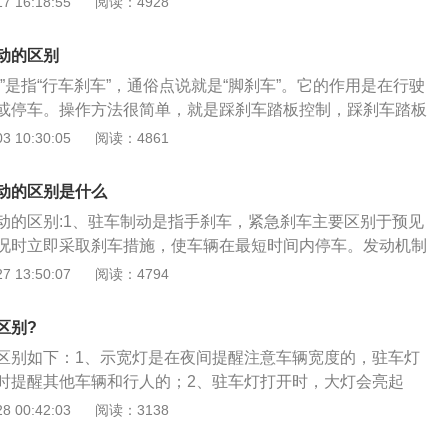
 16:18:55
阅读：4928
个体撞上车辆。示宽灯是用以表示汽车的存在及大体的宽度，
车和超车时判断位置。在路上遇到紧急情况，需要临时停车或
动的区别
车时，开启的驻车灯是一种表示静止的标识。
”是指“行车刹车”，通俗点说就是“脚刹车”。它的作用是在行驶
或停车。操作方法很简单，就是踩刹车踏板控制，踩刹车踏板
越深，刹车越猛。驻车制动是我们传统的“手刹”。性质不同：
 10:30:05
阅读：4861
发动机制动来抬起油门踏板，而不是踩下离合器，利用发动机
缩阻力、内耗和进排气阻力来制动驱动轮。驻车制动一般称为
动的区别是什么
发动机制动就是拖档，挂档不给油，发动机对车没有牵引力。
动的区别:1、驻车制动是指手刹车，紧急刹车主要区别于预见
力比行车制动器小得多，行车制动器只在斜坡上停止，不运
况时立即采取刹车措施，使车辆在最短时间内停车。发动机制
传统的手刹需要靠司机手动松开手刹或者熟练配合油门和离合
的牵制力实施制动。例如，长距离下坡时踩刹车时间过长会烧
 13:50:07
阅读：4794
发动机制动是因为变速箱的存在，也就是不同的档位有不同的
低级怠速滑动，运用发动机的牵引力控制速度。2、制动器就
传动比越小。使用发动机制动时，需要根据路况和车辆载荷选
行车刹车(脚刹车)、停车刹车(手刹车)。在行车过程中，一般都
根据车速给予合适的车轮制动。档位太低，速度太慢；档位太
区别?
刹），便于在前行的过程中减速停车。不单单是使汽车保持不
繁。
区别如下：1、示宽灯是在夜间提醒注意车辆宽度的，驻车灯
后采用停车刹车。汽车后，使用停车制动(手刹)，防止车辆前
时提醒其他车辆和行人的；2、驻车灯打开时，大灯会亮起
车后，一般除使用停车制动外，上坡必须将等级挂在一个等级
，尾灯同时点亮，起到安全提示作用；3、示宽灯俗称小灯。
 00:42:03
阅读：3138
坡必须将等级挂在倒档上(防止前滑)。制动，俗称"刹车"。停止
前后两侧称示宽灯。货车上的示宽灯，称为边灯。
车、车辆和其他运输工具和机械等速度。制动的一般原理是在