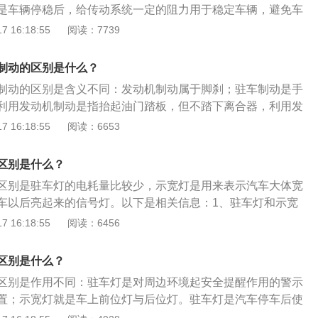
是车辆停稳后，给传动系统一定的阻力用于稳定车辆，避免车
免了停车再起步时造成的熄火现象。
停车时产生不必要的滑行而造成安全事故。2、阻力大小不
 16:18:55
阅读：7739
控制车辆静止不进行滑行，所以驻车制动比行车制动过程中需
操作不同：行车制动：行车制动需要使用脚刹，使得在前进的
制动的区别是什么？
制动：驻车制动需要使用手刹或者自动档中的停车档，来锁住
制动的区别是含义不同：发动机制动属于脚刹；驻车制动是手
利用发动机制动是指抬起油门踏板，但不踏下离合器，利用发
生的压缩阻力，内摩擦力和进排气阻力对驱动轮形成制动作
 16:18:55
阅读：6653
用就是在停车时，给汽车一个阻力，使汽车不溜车。驻车制动
动挡中的停车挡，锁住传动轴或者后轮。驻车制动比行车制动
区别是什么？
在坡路停车不溜车就可以。
区别是驻车灯的电耗量比较少，示宽灯是用来表示汽车大体宽
车以后亮起来的信号灯。以下是相关信息：1、驻车灯和示宽
虽然相同，都是作为信号灯，以便于来车或行人来判断汽车状
 16:18:55
阅读：6456
措施，但区别同时也是存在，虽然使用的是同一个灯泡，但驻
来以后才会开启，表示汽车此刻是静止，所需电量比较少。
区别是什么？
之为小灯，主要让来车在会车以及超车的时候能够判断车子的
区别是作用不同：驻车灯是对周边环境起安全提醒作用的警示
避免碰撞事故，所需的电量会更高一点。这是两者之间比较大
置；示宽灯就是车上前位灯与后位灯。驻车灯是汽车停车后使
示宽灯小，起到有效的安全提示与示廓作用，以防止路过的行