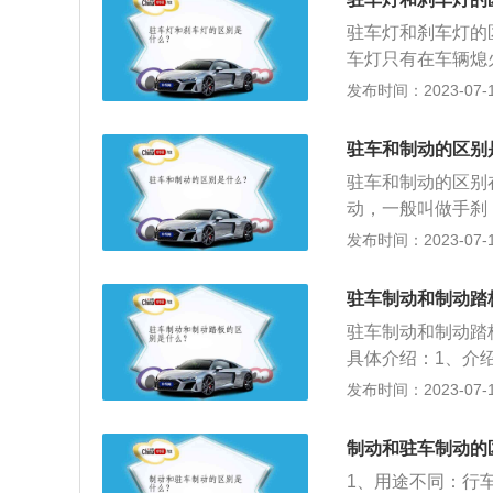
供的信息通过计算
驻车灯和刹车灯的
够平稳起步。3、
车灯只有在车辆熄
能，避免了停车再
用的不是同一个灯
发布时间：2023-07-17
样。驻车灯：驻车
示宽灯是行车时开
驻车和制动的区别
制杆即可开启。
驻车和制动的区别
动，一般叫做手刹
驻车制动，也就是
发布时间：2023-07-17
势：传统的手刹在
门、离合配合来舒
驻车制动和制动踏
确实实用,同时也
驻车制动和制动踏
具体介绍：1、介
轴或者后轮。刹车
发布时间：2023-07-17
理：AUTO-HO
起动时，驻车控制
制动和驻车制动的
板传感器等提供的
1、用途不同：行
从而使汽车能够平稳