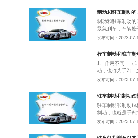
制动和驻车制动的
制动和驻车制动的
紧急刹车，车辆处
过程中，使汽车停
发布时间：2023-07-17
定的阻力用于稳定
成安全事故。2、
行车制动和驻车制
驻车制动比行车制
1、作用不同：（
步时需要依靠驾驶
动，也称为手刹，
步。行车制动：因
常所说的刹车，主
发布时间：2023-07-17
档位越高变速比越
2、原理不同：（
果。行车制动：是
或者熟练的油门、
子都有刹车效果。
驻车制动和制动踏
根据不同的档位变
进的过程中减速。
驻车制动和制动踏
同：（1）驻车制
锁住传动轴或者后
制动，也就是手刹
中使用的制动，行
是驾驶员通过踩踏
发布时间：2023-07-17
D自动驻车功能通
控制单元通过离合
驻车灯和刹车灯的