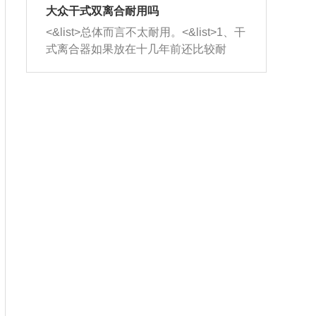
室，最后形成废气排出，就可以让三元
无法制作，需要将车辆送到修理厂或4s
造成烧机油。<&list>3、机油粘度。使用
大众干式双离合耐用吗
催化器得到清洗，排气管堵塞的情况就
店；<&list>2.车辆半轴套管防尘罩破
机油粘度过小的话，同样会有烧机油现
<&list>总体而言不太耐用。<&list>1、干
能够得到解决。
裂，破裂后会出现漏油现象，使半轴磨
象，机油粘度过小具有很好的流动性，
式离合器如果放在十几年前还比较耐
损严重，磨损的半轴容易损坏，产生异
容易窜入到气缸内，参与燃烧。<&list>
用，但是由于现在的汽车发动机动力输
响；<&list>3.稳定器的转向胶套和球头
4、机油量。机油量过多，机油压力过
出越来越高，使得干式离合器散热不足
老化，一般是使用时间过长造成的。解
大，会将部分机油压入气缸内，也会出
的缺陷也逐渐暴露出来。<&list>2、由于
决方法是更换新的质量好的转向橡胶套
现烧机油。<&list>5、机油滤清器堵塞：
干式双离合的工作环境暴露在空气中，
和球头。
会导致进气不畅，使进气压力下降，形
而离合器的散热也是通离合器罩上面的
成负压，使机油在负压的情况下吸入燃
几个小孔来进行散热。但是在行驶过程
烧室引起烧机油。<&list>6、正时齿轮或
中变速箱需要换挡，就不得不使得离合
链条磨损：正时齿轮或链条的磨损会引
器频繁工作。<&list>3、长时间的低速行
起气阀和曲轴的正时不同步。由于轮齿
驶以及过于频繁的启停，导致离合器的
或链条磨损产生的过量侧隙，使得发动
温度不断升高，而低速行驶时空气流动
机的调节无法实现：前一圈的正时和下
效率不高，无法将离合器中的热量有效
一圈可能就不一样。当气阀和活塞的运
的带走，导致离合器内部的温度不断升
动不同步时，会造成过大的机油消耗。
高，加速离合器的磨损。
解决方法：更换正时齿轮或链条。<&list
>7、内垫圈、进风口破裂：新的发动机
设计中，经常采用各种由金属和其他材