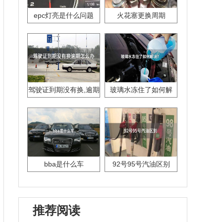
epc灯亮是什么问题
火花塞更换周期
驾驶证到期没有换,逾期
玻璃水冻住了如何解
怎么办??
决？
bba是什么车
92号95号汽油区别
推荐阅读