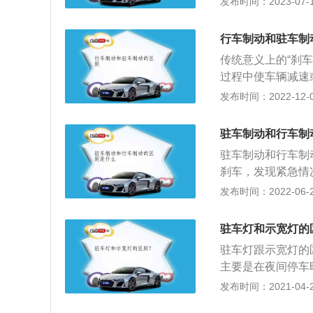
发布时间：2023-07-17
人或自行车等交通
便于其他车辆在会
行车制动和驻车制
者路边较长时间停
传统意义上的“刹车
过程中使车辆减速
控制制动力。踩得
发布时间：2022-12-03
发动机制动是利用
压缩冲程产生的压
驻车制动和行车制
手刹。特点不同：
驻车制动和行车制
驻车制动器的制动
刹车，发现紧急情
行。原理不一样：
动是指运用发动机
发布时间：2022-06-27
器在珍妮弗启动。
坏刹车片，可以乘
传动比，档位越高
是刹车。刹车分为
择合适的档位，并
驻车灯和示宽灯的
采用行车制动（脚
高，车轮制动太频
驻车灯跟示宽灯的
动。行车刹车失灵
主要是在夜间停车
滑和后滑。3、停
来，灯光强度较弱
发布时间：2021-04-28
上(防止后滑)，下
一般大车体积大，
或减少运行中的机