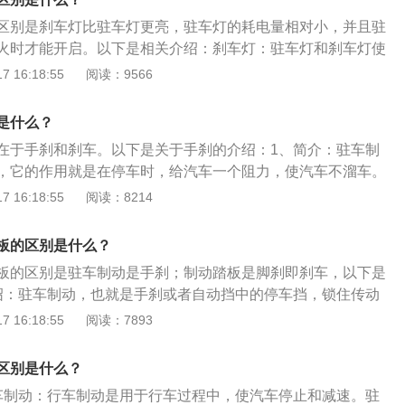
，当驱动力大于行驶阻力时自动释放驻车制动，从而使汽车能
区别是刹车灯比驻车灯更亮，驻车灯的耗电量相对小，并且驻
在市区驾车时，面对频繁的塞车，启用AUTOHOLD自动驻车功
火时才能开启。以下是相关介绍：刹车灯：驻车灯和刹车灯使
起步时造成的熄火现象。
泡，刹车灯的面积更大，并且光线穿透能力更强，和雾灯一
 16:18:55
阅读：9566
灯和示宽灯使用的是同一个灯泡，而驻车灯是停车时才开启，
启。驻车灯通过转向灯控制杆开启，车辆熄火后拨动转向灯控
是什么？
在于手刹和刹车。以下是关于手刹的介绍：1、简介：驻车制
，它的作用就是在停车时，给汽车一个阻力，使汽车不溜车。
手刹或者自动档中的停车档，锁住传动轴或者后轮。2、优
 16:18:55
阅读：8214
斜坡起步时需要依靠驾驶者通过手动释放手制动或者熟练的油
畅起步。这一配置对于那些经常在城市里走走停停的车主来说
板的区别是什么？
减少了大家由于麻痹大意造成的一些不必要的事故。
板的区别是驻车制动是手刹；制动踏板是脚刹即刹车，以下是
绍：驻车制动，也就是手刹或者自动挡中的停车挡，锁住传动
踏板制动是驾驶员通过踩踏脚刹降低车辆的车速。2、工作原
 16:18:55
阅读：7893
LD自动驻车功能通过坡度传感器由控制器给出准确的驻车力。在
单元通过离合器距离传感器，离合器捏合速度传感器，油门踏
区别是什么？
信息通过计算，当驱动力大于行驶阻力时自动释放驻车制动，
车制动：行车制动是用于行车过程中，使汽车停止和减速。驻
起步。在市区驾车时，面对频繁的塞车，启用AUTO-HOLD