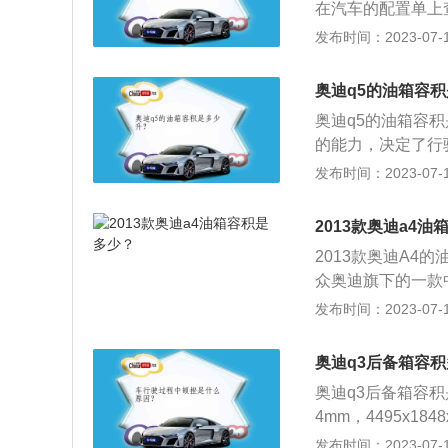
在汽车的配置单上查
满一箱油可以跑的里
发布时间：2023-07-17
剩余油量。一般都
量的数值会真实的
奥迪q5的油箱容
2格的时候就要加
奥迪q5的油箱容
可能会超出标定的
的能力，决定了行驶
界度的容积，而从
压发动机，最大功率
发布时间：2023-07-17
内的油品在温度变
0到6000转，最
过程中把油加到油
suv，融合了运
2013款奥迪a4
以及旅行车的出色
2013款奥迪A4
的诸多优势特性。
众奥迪旗下的一款
容积是60升。车
发布时间：2023-07-17
上面标注着E、F
足。油箱的保养如
奥迪q3后备箱容
有渗漏油现象。对
奥迪q3后备箱容积是
加油口的滤网应保
4mm，4495x1
密封垫圏也应完好
是家族化设计，大
发布时间：2023-07-17