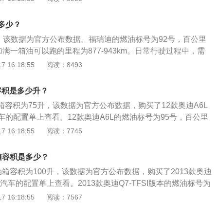
度，内饰座椅采用虚拟座舱设计，内置缝线和安全带上有多种
5英寸的液晶仪表，10.1触控液晶显示屏，有很好的科技感。
多少？
L，该数据为官方公布数据。福瑞迪的燃油标号为92号，百公里
L，加满一箱油可以跑的里程为877-943km。日常行驶过程中，需
剩余油量。一般都是通过车内的燃油表进行读数的观察，如果
 16:18:55
阅读：8493
量的数值会真实的反应到油表上。仪表的燃油表一般有5到6
剩2格的时候就要加油，以免开到半路没油的情况发生。实际
箱容积是多少升？
量可能会超出标定的容积，这是由于汽车厂家所标定的油箱容
油箱容积为75升，该数据为官方公布数据，购买了12款奥迪A6L
全界度的容积，而从安全界度到油箱口还有一定的空间，这个
的配置单上查看。12款奥迪A6L的燃油标号为95号，百公里
箱内的油品在温度变高的情况下膨胀，而不至于溢出油箱的安
满一箱油可以跑的里程为1086km。日常行驶过程中，需要随时注
 16:18:55
阅读：7745
油过程中把油加到油箱口，就会产生实际加油量比标定油箱容
。一般都是通过车内的燃油表进行读数的观察，如果没有其他
会真实的反应到油表上。仪表的燃油表一般有5到6格，一般燃
油箱容积是多少？
候就要加油，以免开到半路没油的情况发生。实际加油过程
的油箱容积为100升，该数据为官方公布数据，购买了2013款奥迪
超出标定的容积，这是由于汽车厂家所标定的油箱容积是从油
汽车的配置单上查看。2013款奥迪Q7-TFSI版本的燃油标号为
容积，而从安全界度到油箱口还有一定的空间，这个空间是为
燃油标号为0号柴油，百公里油耗为6.9到7.9/L，加满一箱油可
 16:18:55
阅读：7567
品在温度变高的情况下膨胀，而不至于溢出油箱的安全空间。
6到1449km。日常行驶过程中，需要随时注意油箱的剩余油
把油加到油箱口，就会产生实际加油量比标定油箱容积大的情