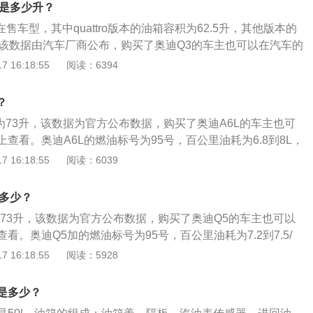
车内的燃油表进行读数的观察，如果没有其他问题，油量的数
积是多少升？
油表上。仪表的燃油表一般有5到6格，一般燃油表还剩2格的
售车型，其中quattro版本的油箱容积为62.5升，其他版本的
免开到半路没油的情况发生。实际加油过程中，油的量可能会
。该数据由汽车厂商公布，购买了奥迪Q3的车主也可以在汽车的
这是由于汽车厂家所标定的油箱容积是从油箱底到安全界度的
3的燃油标号为95号，其中quattro版本的百公里油耗为7.5
 16:18:55
阅读：6394
度到油箱口还有一定的空间，这个空间是为了保证油箱内的油
行驶800KM，其他版本的百公里油耗为6.7-6.8L，加满一箱油
况下膨胀，而不至于溢出油箱的安全空间。如果在加油过程中
96KM。日常行驶过程中，需要随时注意油箱的剩余油量。一般都
就会产生实际加油量比标定油箱容积大的情况。
？
表进行读数的观察，如果没有其他问题，油量的数值会真实的
为73升，该数据为官方公布数据，购买了奥迪A6L的车主也可
表的燃油表一般有5到6格，一般燃油表还剩2格的时候就要加
查看。奥迪A6L的燃油标号为95号，百公里油耗为6.8到8L，
没油的情况发生。实际加油过程中，油的量可能会超出标定的
里程为913到1073km。日常行驶过程中，需要随时注意油箱
 16:18:55
阅读：6039
车厂家所标定的油箱容积是从油箱底到安全界度的容积，而从
都是通过车内的燃油表进行读数的观察，如果没有其他问题，
还有一定的空间，这个空间是为了保证油箱内的油品在温度变
的反应到油表上。仪表的燃油表一般有5到6格，一般燃油表还
而不至于溢出油箱的安全空间。如果在加油过程中把油加到油
是多少？
加油，以免开到半路没油的情况发生。实际加油过程中，油的
际加油量比标定油箱容积大的情况。
为73升，该数据为官方公布数据，购买了奥迪Q5的车主也可以
的容积，这是由于汽车厂家所标定的油箱容积是从油箱底到安
看。奥迪Q5加的燃油标号为95号，百公里油耗为7.2到7.5/
从安全界度到油箱口还有一定的空间，这个空间是为了保证油
跑的里程为973到1013km。日常行驶过程中，需要随时注意
 16:18:55
阅读：5928
变高的情况下膨胀，而不至于溢出油箱的安全空间。如果在加
一般都是通过车内的燃油表进行读数的观察，如果没有其他问
油箱口，就会产生实际加油量比标定油箱容积大的情况。
真实的反应到油表上。仪表的燃油表一般有5到6格，一般燃油
是多少？
就要加油，以免开到半路没油的情况发生。实际加油过程中，