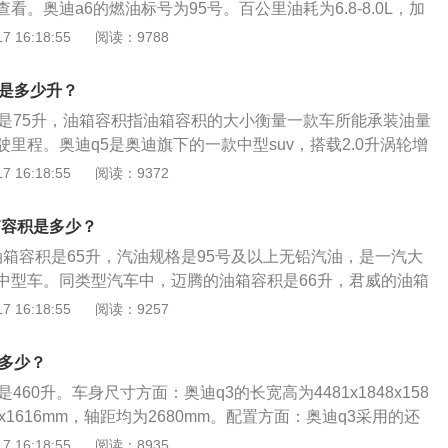
看。奥迪a6的燃油标号为95号。百公里油耗为6.8-8.0L，加
程为912到1073km。日常行驶过程中，需要随时注意油箱的
 16:18:55
阅读：9788
是通过车内的燃油表进行读数的观察，如果没有其他问题，油
反应到油表上。仪表的燃油表一般有5到6格，一般燃油表还剩
积是多少升？
油，以免开到半路没油的情况发生。实际加油过程中，油的量
积是75升，油箱容积指油箱容积的大小衡量一款车所能承装油量
容积，这是由于汽车厂家所标定的油箱容积是从油箱底到安全
里程。奥迪q5是奥迪旗下的一款中型suv，搭载2.0升涡轮增
安全界度到油箱口还有一定的空间，这个空间是为了保证油箱
为169kw，最大扭矩为350牛米，最大功率转速为每分钟430
 16:18:55
阅读：9372
高的情况下膨胀，而不至于溢出油箱的安全空间。如果在加油
大扭矩转速为每分钟1500到4200转。奥迪q5是一款动感而全能的
箱口，就会产生实际加油量比标定油箱容积大的情况。
动型轿车的车身设计、高效动力和灵敏操控，suv的越野安全性能
油箱容积是多少？
舒适性和灵活多变的内部空间，延续了第三代顶级suv奥迪Q7
的油箱容积是65升，汽油规格是95号及以上无铅汽油，是一汽大
中型车。同类型汽车中，迈腾的油箱容积是66升，君威的油箱
主如果想了解油箱的剩余油量，可以观察油表盘右侧的汽油表，
 16:18:55
阅读：9257
，指针靠近E的时就表示快没油了，接近F的时候表示油量充
下：放出油箱内的积水和垢物，检查油管接头与开关等处有没
积多少？
装有空气阀和蒸气阀的油箱盖，还应检查其通气孔是否畅通。
460升。车身尺寸方面：奥迪q3的长宽高为4481x1848x158
持完好，以免加油时杂质进入油箱里，堵塞油路。加油口盖的
848x1616mm，轴距均为2680mm。配置方面：奥迪q3采用的还
，以免在行车时油箱内的油溢出。
嘴式中网，美观实用，有很好的散热性，加上不规则的大灯
 16:18:55
阅读：8935