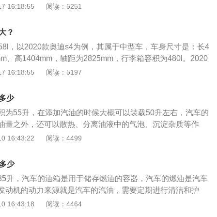
.0l涡轮增压发动机，最大马力是286ps，最大功率是210kw，
 16:18:55
阅读：5251
m，最大功率转速是每分钟5100至6500rpm，最大扭矩转速是每
pm。
大？
58l，以2020款奥迪s4为例，其属于中型车，车身尺寸是：长4
mm、高1404mm，轴距为2825mm，行李箱容积为480l。2020
是五连杆独立悬架，后悬架是五连杆独立悬架，其搭载了3.0t
 16:18:55
阅读：5197
大马力是354ps，最大功率是260kw，最大扭矩是500nm，
手自一体变速箱。
多少
积为55升，在添加汽油的时候大概可以装载50升左右，汽车的
油量之外，还可以散热、分离油液中的气泡、沉淀杂质等作
用来装燃料的容器，除了储存汽油以外，还可以起到散热分离
 16:43:22
阅读：4499
般来说油箱可以分为开式油箱和闭式油箱，除此之外还有冷却
器等部件。在汽车使用一段时间后需要定期的对油箱进行彻底
是多少
油箱可以更好的延长油箱的使用寿命。汽车的油箱容积可以衡
85升，汽车的油箱是用于储存燃油的容器，汽车的燃油是汽车
油量，越大汽车的续航能力越有保障。
发动机的动力来源就是汽车的汽油，需要定期进行清洁和护
点是前脸夸张的八边形，升级了导航系统，可根据以往旅程提供
 16:43:18
阅读：4464
根据驾驶时间和路况总结行车经验。采用无钥匙进入无框车门和