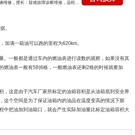
国家认证的汽车维修技师，15年德美日等各系车辆维修，擅长：疑难故障诊断维修，远程维修技术指导
数据。
L，加满一箱油可以跑的里程为620km。
量。一般都是通过车内的燃油表进行读数的观察，如果没有其
的燃油表一般有5到6格，一般燃油表还剩2格的时候就要加
积，这是由于汽车厂家所标定的油箱容积是从油箱底到安全界
，这个空间是为了保证油箱内的油品在温度变高的情况下膨
程中把油加到油箱口，就会产生实际加油量比标定油箱容积大