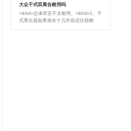
室，最后形成废气排出，就可以让三元
无法制作，需要将车辆送到修理厂或4s
造成烧机油。<&list>3、机油粘度。使用
大众干式双离合耐用吗
催化器得到清洗，排气管堵塞的情况就
店；<&list>2.车辆半轴套管防尘罩破
机油粘度过小的话，同样会有烧机油现
<&list>总体而言不太耐用。<&list>1、干
能够得到解决。
裂，破裂后会出现漏油现象，使半轴磨
象，机油粘度过小具有很好的流动性，
式离合器如果放在十几年前还比较耐
损严重，磨损的半轴容易损坏，产生异
容易窜入到气缸内，参与燃烧。<&list>
用，但是由于现在的汽车发动机动力输
响；<&list>3.稳定器的转向胶套和球头
4、机油量。机油量过多，机油压力过
出越来越高，使得干式离合器散热不足
老化，一般是使用时间过长造成的。解
大，会将部分机油压入气缸内，也会出
的缺陷也逐渐暴露出来。<&list>2、由于
决方法是更换新的质量好的转向橡胶套
现烧机油。<&list>5、机油滤清器堵塞：
干式双离合的工作环境暴露在空气中，
和球头。
会导致进气不畅，使进气压力下降，形
而离合器的散热也是通离合器罩上面的
成负压，使机油在负压的情况下吸入燃
几个小孔来进行散热。但是在行驶过程
烧室引起烧机油。<&list>6、正时齿轮或
中变速箱需要换挡，就不得不使得离合
链条磨损：正时齿轮或链条的磨损会引
器频繁工作。<&list>3、长时间的低速行
起气阀和曲轴的正时不同步。由于轮齿
驶以及过于频繁的启停，导致离合器的
或链条磨损产生的过量侧隙，使得发动
温度不断升高，而低速行驶时空气流动
机的调节无法实现：前一圈的正时和下
效率不高，无法将离合器中的热量有效
一圈可能就不一样。当气阀和活塞的运
的带走，导致离合器内部的温度不断升
动不同步时，会造成过大的机油消耗。
高，加速离合器的磨损。
解决方法：更换正时齿轮或链条。<&list
>7、内垫圈、进风口破裂：新的发动机
设计中，经常采用各种由金属和其他材