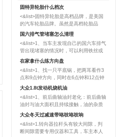
固特异轮胎什么档次
<&list>固特异轮胎是高档品牌，是美国
的汽车轮胎品牌。虽然是高档轮胎品
牌，但是中高低端的轮胎都有生产，这
国六排气管堵塞怎么清理
也是为了更好的开拓市场。
<&list>1、当车主发现自己的国六车排气
管出现堵塞的情况时，可以利用铁丝或
者是细棍，直接将杂物给取出来，如果
在家拿什么练方向盘
堵塞情况比较严重，也可以采取应急措
<&list>1、找一只平底锅，把两耳看作3
施。 <&list>2、直接利用木棍将所有的
点和9点钟方向，同时在6点钟和12点钟
杂物推到排气管里面的位置处，然后将
方向做一个标记。 <&list>2、双手握住
三元催化器拆解开，就可以将堵塞的东
大众1.8t发动机烧机油
平底锅两耳，然后往左打半圈、一圈、
西取出来。但如果是因为积碳过多引起
<&list>1、前后曲轴油封老化：前后曲轴
一圈半的练习，往右同样也要打相同的
的堵塞，就需要将三元催化器泡在草酸
油封与油大面积且持续接触，油的杂质
圈数。 <&list>3、最后强调要反复练
中进行清洗。 <&list>3、也可以利用清
和发动机内持续温度变化使其密封效果
习，这样就可以形成肌肉记忆，在真实
大众冬天过减速带咯吱咯吱响
洗剂对堵塞的情况得到解决，将清洗剂
逐渐减弱，导致渗油或漏油。<&list>2、
驾驶车辆时，不需要记忆也能打好方
放在燃油箱中，与燃油混合后，车辆启
<&list>1.转向器拉杆头有较大间隙，判
活塞间隙过大：积碳会使活塞环与缸体
向。
动时，就可以和汽油一起进入到燃烧
断间隙需要专用仪器和工具，车主本人
的间隙扩大，导致机油流入燃烧室中，