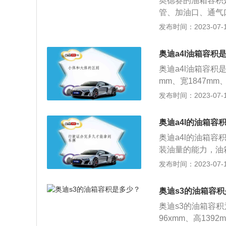
奥德赛的油箱容积
油的量可能会超出
管、加油口、通气
到安全界度的容积
4847mm、宽182
发布时间：2023-07-17
证油箱内的油品在
1款奥德赛搭载2.
在加油过程中把油
大功率是107kw
奥迪a4l油箱容积
奥迪a4l油箱容积是
mm、宽1847mm、
4l搭载了2.0T
发布时间：2023-07-17
率转速是每分钟42
50到4200转
奥迪a4l的油箱容
奥迪a4l的油箱
装油量的能力，油
箱越大跑得越远。奥迪
发布时间：2023-07-17
轴距为2908mm
m到6000rpm，最
奥迪s3的油箱容
奥迪s3的油箱容积
96xmm、高139