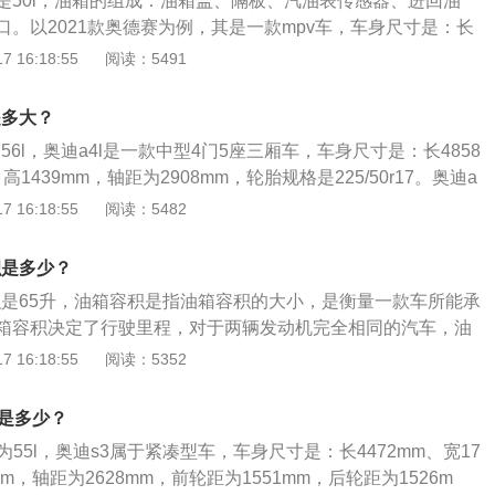
是50l，油箱的组成：油箱盖、隔板、汽油表传感器、进回油
标定的容积，这是由于汽车厂家所标定的油箱容积是从油箱底
口。以2021款奥德赛为例，其是一款mpv车，车身尺寸是：长
，而从安全界度到油箱口还有一定的空间，这个空间是为了保
0mm、高1702mm，轴距为2900mm，车身重量为1822kg。202
 16:18:55
阅读：5491
温度变高的情况下膨胀，而不至于溢出油箱的安全空间。如果
0l自然吸气发动机，最大马力是146ps，最大扭矩是175nm，最
加到油箱口，就会产生实际加油量比标定油箱容积大的情况。
，与其匹配的是电子无级变速箱。
是多大？
56l，奥迪a4l是一款中型4门5座三厢车，车身尺寸是：长4858
高1439mm，轴距为2908mm，轮胎规格是225/50r17。奥迪a
涡轮增压发动机和7挡双离合变速箱，最大功率是110千瓦，最大功
 16:18:55
阅读：5482
00到6000转，最大扭矩是270牛米，最大扭矩转速是每分钟14
，其驱动方式是前置前驱，前后悬架均使用五连杆独立悬架。
积是多少？
容积是65升，油箱容积是指油箱容积的大小，是衡量一款车所能承
箱容积决定了行驶里程，对于两辆发动机完全相同的汽车，油
a4l车身的长宽高分别为4851mm、1847mm、1439mm，
 16:18:55
阅读：5352
。该车搭载的发动机最大功率为140kw，最大功率转速为4200rp
大扭矩为320nm，最大扭矩转速为1450rpm到4200rpm。
积是多少？
为55l，奥迪s3属于紧凑型车，车身尺寸是：长4472mm、宽17
2mm，轴距为2628mm，前轮距为1551mm，后轮距为1526m