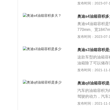
m。奥迪s3搭载了2
发布时间：2023-07-17
最大扭矩是380n
分钟1800至5100r
奥迪s4油箱容积多
奥迪s4油箱容积是
770mm、宽1847
款奥迪s4的前悬架
发布时间：2023-07-17
涡轮增压发动机，最
与其匹配的是8挡
奥迪s3油箱容积是
这款车型的油箱容
油箱除了可以储存
用。油箱是汽车上
发布时间：2021-11-10
油液中的气泡，一
器，加热器，滤清
奥迪q8油箱容积
的清洗，定期维护
汽车的油箱容积为
量汽车可以装载的
驾驶的动力，汽车
理。Q8外观的特
发布时间：2021-11-10
智能目的地;还能