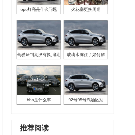
epc灯亮是什么问题
火花塞更换周期
驾驶证到期没有换,逾期
玻璃水冻住了如何解
怎么办??
决？
bba是什么车
92号95号汽油区别
推荐阅读