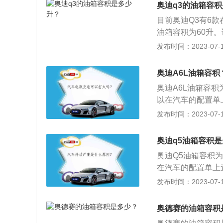
量。一般都是通过
况。
奥迪q3的油箱容
值会真实的反应到
目前奥迪Q3有6款在
时候就要加油，以
油箱容积为60升
超出标定的容积，
配置单上查看。奥迪Q
发布时间：2023-07-17
容积，而从安全界
L，加满一箱油可以
品在温度变高的情
可以行驶882-8
把油加到油箱口，
奥迪A6L油箱容积
是通过车内的燃油
奥迪A6L油箱容积
反应到油表上。仪
以在汽车的配置单上
油，以免开到半路
加满一箱油可以跑的
发布时间：2023-07-17
容积，这是由于汽
的剩余油量。一般
安全界度到油箱口
油量的数值会真实
高的情况下膨胀，
奥迪q5油箱容积
剩2格的时候就要
箱口，就会产生实
奥迪Q5油箱容积
量可能会超出标定
在汽车的配置单上查
全界度的容积，而
L，加满一箱油可以
发布时间：2023-07-17
箱内的油品在温度
油箱的剩余油量。
油过程中把油加到
题，油量的数值会
奥德赛的油箱容积
表还剩2格的时候