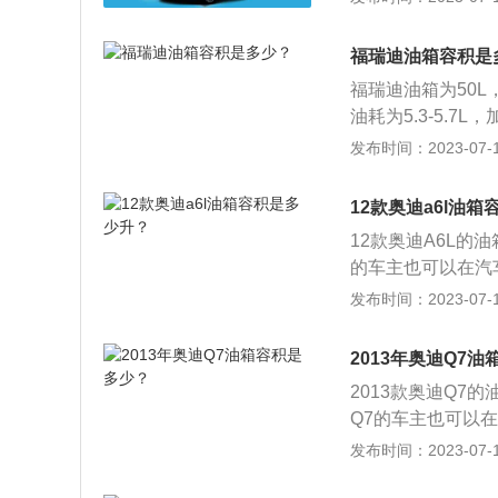
组，有很高的辨识
配上，配备10.2
福瑞迪油箱容积是
福瑞迪油箱为50
油耗为5.3-5.7
要随时注意油箱的
发布时间：2023-07-17
没有其他问题，油
格，一般燃油表还
12款奥迪a6l油
加油过程中，油的
12款奥迪A6L的
积是从油箱底到安
的车主也可以在汽车
空间是为了保证油
油耗为6.9L，加
发布时间：2023-07-17
全空间。如果在加
意油箱的剩余油量
积大的情况。
问题，油量的数值
2013年奥迪Q7
油表还剩2格的时
2013款奥迪Q7
中，油的量可能会
Q7的车主也可以在
箱底到安全界度的
95号，其他版本的
发布时间：2023-07-17
了保证油箱内的油
以跑的里程为126
如果在加油过程中