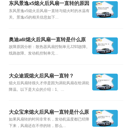
东风景逸x5熄火后风扇一直转的原因
是什么？
东风景逸x5熄火后风扇一直转与熄火时的水温有
关。景逸x5的相关信息如下...
奥迪a6l熄火后风扇一直转是什么原
因？
故障原因分析：散热器风扇控制单元J293故障。
线路故障。发动机控制单元...
大众途观熄火后风扇一直转？
熄火后风扇转很久才停是因为涡轮风扇在给涡轮
降温。以下是大众的介绍：1、...
大众宝来熄火后风扇一直转是什么原
因？
如果风扇转的时间非常长，发动机温度都已经降
下来，风扇还在不停的转，那么...