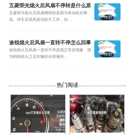
五菱荣光熄火后风扇不停转是什么原
因？
五菱荣光熄火后风扇继续转是因为发动机在降
温。停车后虽然发动机不工作，但...
途锐熄火后风扇一直转不停怎么回事
途锐熄火后风扇一直转不停是很正常的现象，因
为刚刚熄火之后车辆的冷却液的...
热门阅读