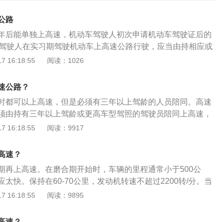
公路
年后能单独上高速，机动车驾驶人初次申请机动车驾驶证后的
。驾驶人在实习期驾驶机动车上高速公路行驶，应当由持相应或
驶证三年以上的驾驶人陪同。新手上高速注意事项:1、上高速
 16:18:55
阅读：1026
。检查轮胎气压是否正常，轮胎花纹是否磨损过大，轮胎上有
子，因为高速公路上开车轮胎的正常与否直接关系行车是否安
速公路？
些车况看去不是很好的、运输散装货物或者货物捆扎不牢的大
时都可以上高速，但是必须有三年以上驾龄的人员陪同。高速
并行或者是跟随行驶，防止货物或者是车上物件飞落。如果要
须由持有三年以上驾龄或更高车型驾照的驾驶员陪同上高速，
要看准机会，快速安全的超过去；3、高速公路上开车要密切
机动车驾驶证实习期为十二个月，期间不可单独上高速。在高
 16:18:55
阅读：9917
告和告示标牌；4、上高速必须系好安全带，包括副驾驶座和
须低于120km/h，同时还要以高速公路具体路段的限速标准
中跟车时不能跟的太近，特别是不能和一些大型车辆跟的太
公路行驶时不能随意变换车道，并且在正常情况下不允许占用
车后面视线不良，一旦前方有紧急情况会因为没有提前预判而
高速？
道。驾驶人员禁止疲劳驾驶，最好是车内有陪同人员能够一起
施；6、在正常行驶过程中，尽量不要在行车道上急刹或者停
期再上高速。在磨合期开始时，车辆的里程通常小于500公
解驾驶过程中的疲劳。实习期单独上高速的处罚：实习期单独
事故。在驶离高速出口或者进入服务区前，一定要看清出口指
太快。保持在60-70公里，发动机转速不超过2200转/分。当
根据“123号令”第六十四条第一款规定，机动车驾驶人初次申请
车道，绝对不能临到匝道口了才急打方向变换车道或者是开过
000公里左右时，是磨合期的中期，速度从60-70公里/小时提高到
 16:18:55
阅读：9895
加准驾车型后的12个月为实习期（即驾驶证正本“初次领证日
甚至倒车；7、如果发现前方大货车或者大客车突然变道，那
小时，最佳速度在2500转/分以下。这可以促进磨合。当里程达到约1
月内），实习期被延长的“初次领证日期”之日起的24个月为实习
因为很有可能是前方有情况，因为大车驾驶室位置高，看的比
里时，为磨合期的后期。此时，速度可以提高到120km/h以下。磨合
高速？