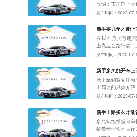
介绍：实习期上高
车之前，住所位置
定，驾驶人在实习
发布时间：2023-07-17
可直接控制的公交
车型驾驶证三年以
变。此时一个小时
车，可以由持有小
的位置。探索这个
新手要几年才能上
据:机动车驾驶证
在12个月实习期
公共汽车、营运客
上高速公路行驶，
有爆炸物品、易燃
同。实习期内驾车
发布时间：2023-07-17
机动车不得牵引挂
当在车身后部粘贴
实习标志，将被处
新手多久能开车上
驾驶公共汽车、营
新手拿到驾驶证就
及载有爆炸物品、
上高速的具体介绍
驶的机动车不得牵
初次申请机动车驾
发布时间：2023-07-17
速公路行驶，应当
习期内上高速：驾
新手上路多久才能
者更高准驾车型驾
多久熟练掌握驾车
挡载客汽车的，可
确驾驶理论的人作
同。
助新手快速掌握驾