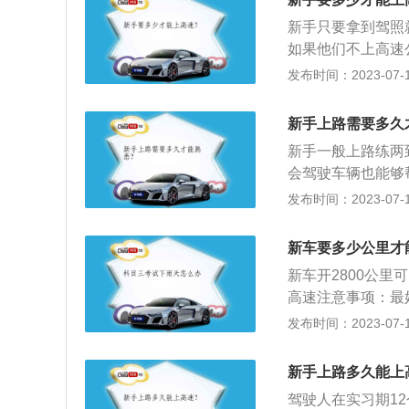
较远。
需要逐步进行，转速
新手只要拿到驾照
如果他们不上高速
1、实习期间，机
发布时间：2023-07-17
消防车、救护车、
性等危险物质的机
新手上路需要多久
驶机动车的驾驶员
新手一般上路练两
员陪同。其中，驾
会驾驶车辆也能够
陪同驾驶小型自动
尽量靠左，然后再
发布时间：2023-07-17
的机动车不受上述
高速其他注意事项
粘贴实习标志，这
新车要多少公里才
驾驶人上高速必须
新车开2800公
上高速前对车辆的
高速注意事项：最
胎、水、油等等。
个速度、像定速巡
发布时间：2023-07-17
璃水要加满。轮胎
急加速。车速最好控
在开，这种轮胎在
车速表，发动机转
辆说明书，提前研
新手上路多久能上
车踩到底，紧急制
驾驶人在实习期1
负荷。须知，温柔