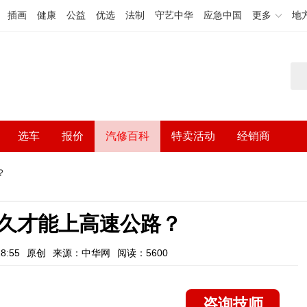
插画
健康
公益
优选
法制
守艺中华
应急中国
更多
地
选车
报价
汽修百科
特卖活动
经销商
？
久才能上高速公路？
8:55
原创
来源：中华网
阅读：5600
咨询技师