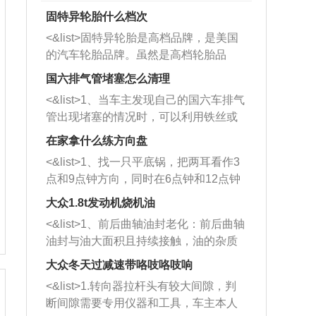
固特异轮胎什么档次
<&list>固特异轮胎是高档品牌，是美国
的汽车轮胎品牌。虽然是高档轮胎品
牌，但是中高低端的轮胎都有生产，这
国六排气管堵塞怎么清理
也是为了更好的开拓市场。
<&list>1、当车主发现自己的国六车排气
管出现堵塞的情况时，可以利用铁丝或
者是细棍，直接将杂物给取出来，如果
在家拿什么练方向盘
堵塞情况比较严重，也可以采取应急措
<&list>1、找一只平底锅，把两耳看作3
施。 <&list>2、直接利用木棍将所有的
点和9点钟方向，同时在6点钟和12点钟
杂物推到排气管里面的位置处，然后将
方向做一个标记。 <&list>2、双手握住
三元催化器拆解开，就可以将堵塞的东
大众1.8t发动机烧机油
平底锅两耳，然后往左打半圈、一圈、
西取出来。但如果是因为积碳过多引起
<&list>1、前后曲轴油封老化：前后曲轴
一圈半的练习，往右同样也要打相同的
的堵塞，就需要将三元催化器泡在草酸
油封与油大面积且持续接触，油的杂质
圈数。 <&list>3、最后强调要反复练
中进行清洗。 <&list>3、也可以利用清
和发动机内持续温度变化使其密封效果
习，这样就可以形成肌肉记忆，在真实
大众冬天过减速带咯吱咯吱响
洗剂对堵塞的情况得到解决，将清洗剂
逐渐减弱，导致渗油或漏油。<&list>2、
驾驶车辆时，不需要记忆也能打好方
放在燃油箱中，与燃油混合后，车辆启
<&list>1.转向器拉杆头有较大间隙，判
活塞间隙过大：积碳会使活塞环与缸体
向。
动时，就可以和汽油一起进入到燃烧
断间隙需要专用仪器和工具，车主本人
的间隙扩大，导致机油流入燃烧室中，