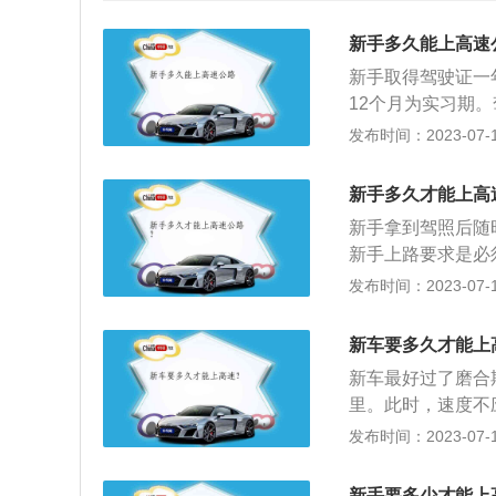
新手多久能上高速
新手取得驾驶证一
12个月为实习期
者更高准驾车型驾
发布时间：2023-07-17
前一定要检查车况
无扎着铁钉卡着石
新手多久才能上高
全；2、尽量离一
新手拿到驾照后随
货车远点，尽量不
新手上路要求是必
超越这类车辆时，
初次申领和增驾的
发布时间：2023-07-17
关注路边的一些警
速公路行驶时车速必
后排乘客；5、途
降低车速。在高速
近，因为跟在大型
新车要多久才能上
临时车道和应急车
来不及采取有效措
新车最好过了磨合
聊天，这样能够缓
车，以免发生追尾
里。此时，速度不应
上高速处以罚款，
示牌，提前选择好
里程达到500-1
发布时间：2023-07-17
机动车驾驶证和增
了在行车道上停车
90-100公里/
期”之日起的12个
就尽量跟着变道，
000-1500公
期。
新手要多少才能上