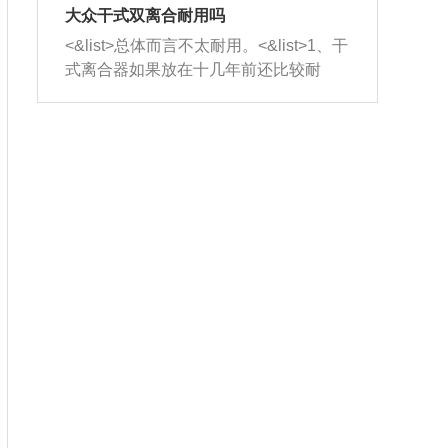
室，最后形成废气排出，就可以让三元
无法制作，需要将车辆送到修理厂或4s
造成烧机油。<&list>3、机油粘度。使用
大众干式双离合耐用吗
催化器得到清洗，排气管堵塞的情况就
店；<&list>2.车辆半轴套管防尘罩破
机油粘度过小的话，同样会有烧机油现
<&list>总体而言不太耐用。<&list>1、干
能够得到解决。
裂，破裂后会出现漏油现象，使半轴磨
象，机油粘度过小具有很好的流动性，
式离合器如果放在十几年前还比较耐
损严重，磨损的半轴容易损坏，产生异
容易窜入到气缸内，参与燃烧。<&list>
用，但是由于现在的汽车发动机动力输
响；<&list>3.稳定器的转向胶套和球头
4、机油量。机油量过多，机油压力过
出越来越高，使得干式离合器散热不足
老化，一般是使用时间过长造成的。解
大，会将部分机油压入气缸内，也会出
的缺陷也逐渐暴露出来。<&list>2、由于
决方法是更换新的质量好的转向橡胶套
现烧机油。<&list>5、机油滤清器堵塞：
干式双离合的工作环境暴露在空气中，
和球头。
会导致进气不畅，使进气压力下降，形
而离合器的散热也是通离合器罩上面的
成负压，使机油在负压的情况下吸入燃
几个小孔来进行散热。但是在行驶过程
烧室引起烧机油。<&list>6、正时齿轮或
中变速箱需要换挡，就不得不使得离合
链条磨损：正时齿轮或链条的磨损会引
器频繁工作。<&list>3、长时间的低速行
起气阀和曲轴的正时不同步。由于轮齿
驶以及过于频繁的启停，导致离合器的
或链条磨损产生的过量侧隙，使得发动
温度不断升高，而低速行驶时空气流动
机的调节无法实现：前一圈的正时和下
效率不高，无法将离合器中的热量有效
一圈可能就不一样。当气阀和活塞的运
的带走，导致离合器内部的温度不断升
动不同步时，会造成过大的机油消耗。
高，加速离合器的磨损。
解决方法：更换正时齿轮或链条。<&list
>7、内垫圈、进风口破裂：新的发动机
设计中，经常采用各种由金属和其他材