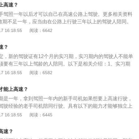
车。2、车速限制，高速公路不像普通公路，车速有限制，高
上高速？
于每小时60公里，最高车速不得超过每小时120公里，所以作
手驾照一年以后才可以自己在高速公路上驾驶。更多相关资料
低点没问题，但不要低于限速，根据交规规定，机动车在高速
有效期不足一年，应当由在公路上行驶三年以上的驾驶人陪同。
定最低时速的一次扣3分，也不能太快，这时跑高速应该是积
必须在车上张贴实习的标志。否则，将受到惩罚。机动车驾驶
 16:18:55
阅读：6642
素质的过程。3、切勿猛打方向，高速行驶要始终握紧方向
驾驶公共汽车、营运客车，或是执行任务的警车、消防车等车
超车时，转弯角度不要太大，防止车速过快车辆漂移，需要制
动车驾驶证申领和使用规定》第七十五条：驾驶人在实习期内驾
最好，不要一脚刹死，防止车辆跑偏。4、良好驾驶行为，为
速？
路行驶，应当由持相应或者更高准驾车型驾驶证三年以上的驾
实习期不能上高速，除了要有一定的驾驶经验，还要良好的驾
定，新的驾驶证有12个月的实习期，实习期内的驾驶人不能单
直线行驶，占着两个行车道行驶，很容易产生刮蹭，再加上速
须要有三年以上驾龄的人陪同。以下是相关介绍：1、实习期
果不堪设想，变道打灯看后视镜是基本的驾驶规则，很多新手
车身后部粘贴、悬挂统一标志，如果标志不符合规定或者无法
 16:18:55
阅读：6582
习惯，变道时如果忘记观察后视镜，这时后边有人超车，危险
会被视为未贴标，处200元罚款。2、机动车驾驶人在实习期，
口继续走，不少新手司机在第一次跑高速时容易准备不足，没
、营运客车，或是执行任务的警车、消防车等车辆。
才能上高速？
，一旦错过高速出口不要慌张，也不要尝试减速刹车或者掉
速开下去，寻找下一个出口返回原路。
期是一年，拿到驾照一年内的新手司机如果想要上高速行驶，
驾驶经验的老手司机陪同行驶。具有以下的能力才能够独立上
全掌握汽车高速驾驶的基本技能：在进行高速行驶时，需要对
 16:18:55
阅读：6445
能有所掌握，特别是对于手动挡来说，能够正确的进行起步，
操作。要养成定并线之前观看后视镜的好习惯。2、完全掌握
高速？
高速交通法规，对高速上的各种指示牌要完全掌握很多车主在