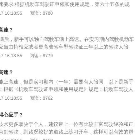
速要求:根据机动车驾驶证申领和使用规定，第六十五条的规
直接决定了你的生活方式。有了车之后，原有依赖于廉价但非
期内驾驶机动车上高速公路行驶，应当由持相应或者更高准驾
 16:18:55
阅读：9780
和昂贵的出租车自己最原始的11路的生活方式就会被车子所改
上的驾驶人陪同。其中，驾驶残疾人专用小型自动挡载客汽
内能到达的位置就会高速扩展。你可以随性的去以前没有如果
型自动挡载客汽车以上准驾车型驾驶证的驾驶人陪同。法律依
城市的乐趣。
高速？
申领和使用规定，第七十五条机动车驾驶人在实习期内不得驾驶
届满后，新手可以独自驾驶车辆上高速。在实习期内驾驶机动车
车或者执行任务的警车、消防车、救护车、工程救险车以及载
应当由持相应或者更高准驾车型驾驶证三年以上的驾驶人陪
易爆化学物品、剧毒或者放射性等危险物品的机动车；驾驶的
注意事项：驾车应悬挂实习标志：在实习期内驾驶机动车，应
 16:18:55
阅读：9779
车
或者悬挂统一式样的实习标志。如果未按照规定粘贴或者悬挂
以罚款。实习期不能驾驶车辆：机动车驾驶人在实习期内不得
高速？
运客车或者执行任务的警车、消防车、救护车、工程救险车以
能上高速，但是实习期内（一年）需要有人陪同。以下是新手
易燃易爆化学物品、剧毒或者放射性等危险物品的机动车；驾
：根据《机动车驾驶证申领和使用规定》规定：‍机动车驾驶人
引挂车。
驶证后的12个月为实习期。驾驶人在实习期内驾驶机动车上高
 16:18:55
阅读：9762
由持相应或者更高准驾车型驾驶证三年以上的驾驶人陪同。实
驶人在实习期内驾驶机动车上高速公路行驶，应当由持相应或
得心应手？
驶证三年以上的驾驶人陪同。其中，驾驶残疾人专用小型自动
技术更多取决于个人，建议带上一位有比较丰富驾驶经验和正
以由持有小型自动挡载客汽车以上准驾车型驾驶证的驾驶人陪
为副驾驶，到路况较好的道路上练习开车，这样可以有效的帮
车技术。新手上路的注意事项：走熟悉的道路：新手开车尽量