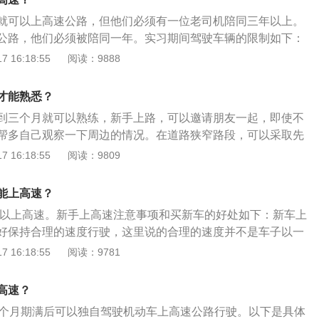
不应超过3000转/分。
就可以上高速公路，但他们必须有一位老司机陪同三年以上。
公路，他们必须被陪同一年。实习期间驾驶车辆的限制如下：
动车驾驶员不得驾驶公交车、营运公交车或执行任务的警车、
 16:18:55
阅读：9888
工程救援车，以及携带爆炸物、易燃易爆化学品、剧毒或放射
动车；机动车辆不得牵引挂车。2、实习期间在高速公路上驾
才能熟悉？
，应当由持有相应车型或者更高车型驾驶执照三年以上的驾驶
到三个月就可以熟练，新手上路，可以邀请朋友一起，即使不
驶小型残疾人自动乘用车可由持有许可驾驶车型驾照的驾驶员
帮多自己观察一下周边的情况。在道路狭窄路段，可以采取先
乘用车。3、在增加准驾车型后的实习期间，驾驶原准驾车型
观察右边的方法驾驶，实在不行让朋友帮忙下车看一下。出入
 16:18:55
阅读：9809
限制。
如下：粘贴实习标志：如果是新手，那么请注意交规，在车后
样别的司机才会有警惕，看到也会更加宽容一点。另外实习期
能上高速？
要有持相应或者更高准驾车型驾驶证三年以上的驾驶人陪同。
里可以上高速。新手上高速注意事项和买新车的好处如下：新车上
检查：出行前对车辆的体检是必须，尤其是轮胎、刹车、备
好保持合理的速度行驶，这里说的合理的速度并不是车子以一
现在是夏季，跑高速挡风玻璃上会有各种虫子的尸体，所以玻
航那样跑，而是车子在行驶时既不要低速行驶，也不要高转速
 16:18:55
阅读：9781
的检查，这是大事，很多女生开车，轮胎都磨损成光头胎了还
制100km/h以内，在行驶过程中还要注意观察发动机转速和
高速遇到水真的十分危险。最后新手要注意，上路前带好的车
速最好不要超过3000转以上。行驶过程中切忌起步地板油、刹
究好路线，并做好规划，找一个靠谱的导航。
高速？
动会使制动系统受到冲击，同时也会加大底盘和发动机的冲击
2个月期满后可以独自驾驶机动车上高速公路行驶。以下是具体
对待爱车才能长远之计。买新车的好处：扩展生活半径。没有