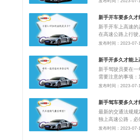
发布时间：2023-07-17
走平常比较熟悉的
前最好可以设置好
新手开车要多久才
解路况信息。观察
新手开车上高速的
尔观察一下左右后
在高速公路上行驶
时要提前踩刹车。
人陪同。新手开车
发布时间：2023-07-17
个车位停了半天都
张，人在非常忙乱
像等辅助设备，能
心态。2、认真遵
新手开多久才能上
的一个问题，这样
新手驾驶员要在一
车保养：新手上路
需要注意的事项：
辆的状况，在新手
驶，应当由持相应
发布时间：2023-07-17
23号令”第六十
200元罚款，并
新手驾车要多久才
后劝返。
最新的交通法规规
独上高速公路，必
高速的注意事项：
发布时间：2023-07-17
足，很容易出现判