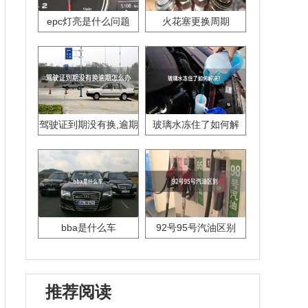
epc灯亮是什么问题
火花塞更换周期
驾驶证到期没有换,逾期
玻璃水冻住了如何解
怎么办??
决？
bba是什么车
92号95号汽油区别
推荐阅读