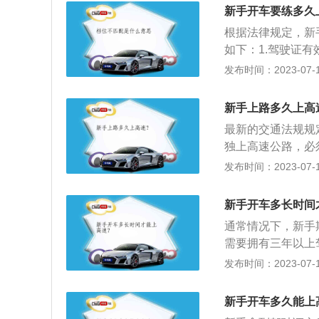
本不可能来得及刹
新手开车要练多久
速最低时速不得低
根据法律规定，新
为新手司机，车速
如下：1.驾驶证
公路上行驶低于规
实习期间，实习者
发布时间：2023-07-17
累经验和培养心理
人在实习期，不能
盘，改变车道或者
辆。2.根据《机
动时，分几次制动
新手上路多久上高
驶机动车上高速公
什么驾照未满一年
最新的交通法规规
驶人陪同。
驶行为，例如保持
独上高速公路，必
度又快，造成的后
间还要根据要求在
发布时间：2023-07-17
就是没有养成这个
正常识别，那么都
就大。5、错过出
不能驾驶公共汽车
新手开车多长时间
有留意路口预告牌
头，应继续保持车
通常情况下，新手
需要拥有三年以上
高速行驶：1、完
发布时间：2023-07-17
汽车的基本驾驶技
加速升档、降挡等
新手开车多久能上
交通法规，特别是