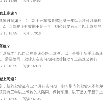
 16:18:55
阅读：8453
道路，如果走陌生道路，很容易易迷路或者绕远道。所以开车
导航，确定目的地，有导航的辅助驾驶，能够让驾驶员很好了
能上高速？
后视镜：开车视线不要一直停留在前方路面或前方车辆上，偶
具体时间如下：1、新手开车需要驾照满一年以后才可以单独
视镜。在复杂路况行驶时，要注意两边路况，如果有紧急情况
。2、若驾驶证有效期不足一年，则必须要有三年以上驾龄的
家装倒车影像：新手开车最头疼的应该是停车问题，有时候一
注意事项如下：1、良好的心态：新手上路开车一般会比较紧
 16:18:55
阅读：7016
停不进去。建议这类车主应尽量加装倒车影像、360度全景影
的情况下，很容易做出错误的判断。因此新手上路前要先调整
够有效帮助新手停车难题。
守交通法规：遵守交通规则是新手开车注意事项中最需要注意
高速？
才有可能把发生交通事故的概率降到最低。3、出发前做好汽
年以后才可以自己在高速公路上驾驶。以下是关于新手上高速
前一定要按时做汽车保养。并且每次开车上路前都要先检查车
1、需要陪同：驾驶人在实习期内驾驶机动车上高速公路行
上路开车的过程中也要留意车有没有异常情况。
或者更高准驾车型驾驶证三年以上的驾驶人陪同。2、处罚：“1
 16:18:55
阅读：6978
五条第二款规定：无驾驶员陪同或陪同驾驶员不符合要求，将被处
责令就近驶离高速公路；正准备进入高速公路的新手司机，教育
能上高速?
定，新的驾驶证有12个月的实习期，实习期内的驾驶人不能单
须要有三年以上驾龄的人陪同。保持车距。以下是关于新手上
1、车距是行车安全第一要素，很多新手司机由于驾驶经验不
 16:18:55
阅读：6705
断车距失误，如果跟车太近，前车出现什么紧急情况，那么根