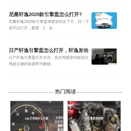
尼桑轩逸2020款引擎盖怎么打开?
尼桑轩逸2020款引擎盖驾驶室的左下方，拉一下
就可以打开，配置：1、全...
日产轩逸引擎盖怎么打开，轩逸发动
机舱图解
日产轩逸引擎盖打开方式：先在驾驶室内扳动主
驾驶左侧的装置即可解锁...
热门阅读