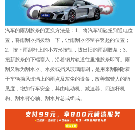
汽车的雨刮胶条的更换方法是：1、将汽车钥匙扭到通电位
置，将雨刮器挡拨动一下，让雨刮器停留在竖起的位置；
2、按下雨刮杆上的小方形按钮，拔出旧的雨刮胶条；3、
把新胶条的下端塞入，沿着钢片轨道往里推胶条即可。雨
刮又称为刮水器、水拨或挡风玻璃雨刷，是用来刮除附着
于车辆挡风玻璃上的雨点及灰尘的设备，改善驾驶人的能
见度，增加行车安全，其由电动机、减速器、四连杆机
构、刮水臂心轴、刮水片总成组成。