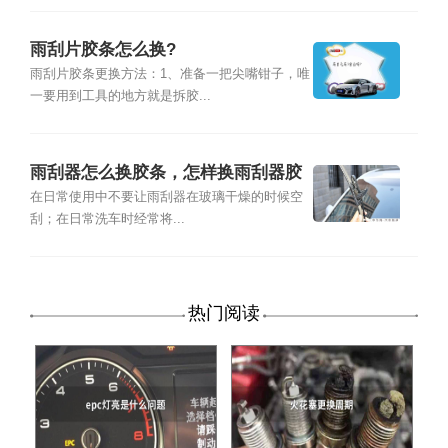
雨刮片胶条怎么换?
雨刮片胶条更换方法：1、准备一把尖嘴钳子，唯
一要用到工具的地方就是拆胶...
雨刮器怎么换胶条，怎样换雨刮器胶
条
在日常使用中不要让雨刮器在玻璃干燥的时候空
刮；在日常洗车时经常将...
热门阅读